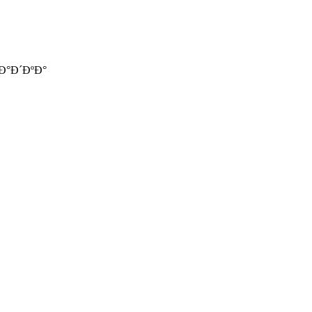
Ð°Ð´ÐºÐ°