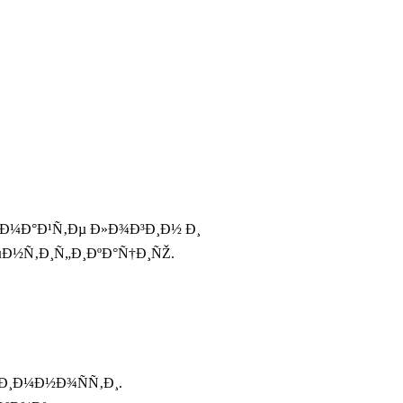
ÑƒÐ¼Ð°Ð¹Ñ‚Ðµ Ð»Ð¾Ð³Ð¸Ð½ Ð¸
Ð½Ñ‚Ð¸Ñ„Ð¸ÐºÐ°Ñ†Ð¸ÑŽ.
½Ð¸Ð¼Ð½Ð¾ÑÑ‚Ð¸.