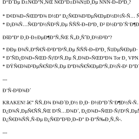
Ð“Ð´Ðµ Ð±Ñ€Ð°Ñ‚ÑŒ Ñ€Ð°Ð±Ð¾Ñ‡Ð¸Ðµ ÑÑÑ‹Ð»ÐºÐ¸?
* Ð¢Ð¾Ð»ÑŒÐºÐ¾ Ð½Ð° Ð¿Ñ€Ð¾Ð²ÐµÑ€ÐµÐ½Ð½Ñ‹Ñ… Ñ
* Ð¡Ð¾Ñ…Ñ€Ð°Ð½ÑÐ¹Ñ‚Ðµ ÑÑÑ‹Ð»ÐºÐ¸ Ð² Ð½Ð°Ð´Ñ‘Ð
ÐšÐ°Ðº Ð¸Ð·Ð±ÐµÐ¶Ð°Ñ‚ÑŒ Ñ„Ð¸ÑˆÐ¸Ð½Ð³Ð°?
* ÐÐµ Ð¾Ñ‚ÐºÑ€Ñ‹Ð²Ð°Ð¹Ñ‚Ðµ ÑÑÑ‹Ð»ÐºÐ¸ Ñ‡ÐµÑ€Ðµ
* Ð˜ÑÐ¿Ð¾Ð»ÑŒÐ·ÑƒÐ¹Ñ‚Ðµ Ñ‚Ð¾Ð»ÑŒÐºÐ¾ Tor Ð¸ VPN
* ÐŸÑ€Ð¾Ð²ÐµÑ€ÑÐ¹Ñ‚Ðµ ÐºÐ¾Ñ€Ñ€ÐµÐºÑ‚Ð½Ñ‹Ð¹ Ð°Ð´
---
Ð’Ñ‹Ð²Ð¾Ð´
KRAKEN! â€” ÑÑ‚Ð¾ Ð¾Ð´Ð¸Ð½ Ð¸Ð· Ð½Ð°Ð´Ñ‘Ð¶Ð½Ñ‹
Ð¿Ð¾Ñ‚ÐµÑ€ÑÑ‚ÑŒ Ð²Ñ…Ð¾Ð´, Ð¿Ð¾Ð»ÑŒÐ·ÑƒÐ¹Ñ‚ÐµÑ
Ð¿Ñ€Ð¾ÑÑ‚Ñ‹Ðµ Ð¿Ñ€Ð°Ð²Ð¸Ð»Ð° Ð·Ð°Ñ‰Ð¸Ñ‚Ñ‹.
---