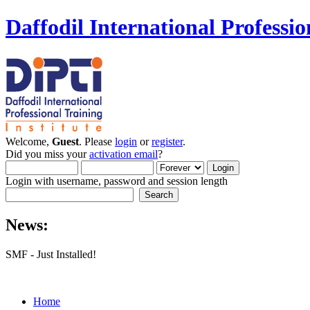
Daffodil International Professio
Welcome,
Guest
. Please
login
or
register
.
Did you miss your
activation email
?
Login with username, password and session length
News:
SMF - Just Installed!
Home