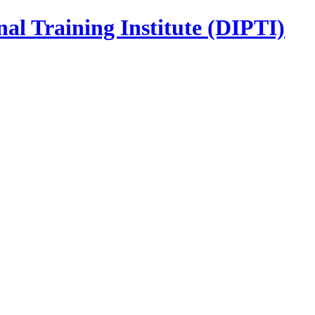
nal Training Institute (DIPTI)