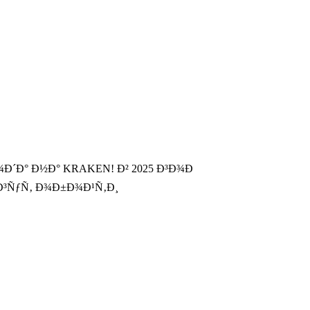
Ð¾Ð´Ð° Ð½Ð° KRAKEN! Ð² 2025 Ð³Ð¾Ð
Ð³ÑƒÑ‚ Ð¾Ð±Ð¾Ð¹Ñ‚Ð¸