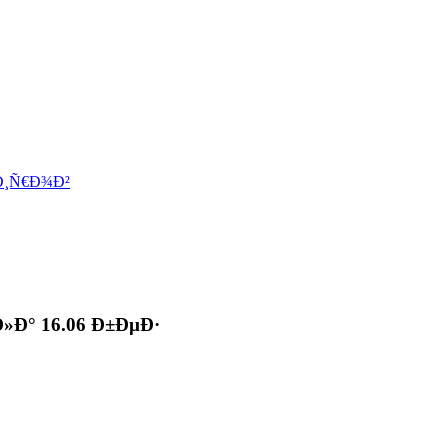
Ð¸Ñ€Ð¾Ð²
Ð° 16.06 Ð±ÐµÐ·