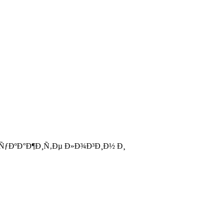
, ÑƒÐºÐ°Ð¶Ð¸Ñ‚Ðµ Ð»Ð¾Ð³Ð¸Ð½ Ð¸