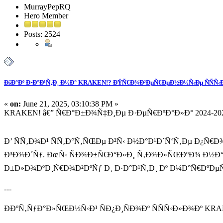
MurrayPepRQ
Hero Member
Posts: 2524
ÐšÐ°Ðº Ð·Ð°Ð¹Ñ‚Ð¸ Ð½Ð° KRAKEN!? ÐŸÑ€Ð¾Ð²ÐµÑ€ÐµÐ½Ð½Ñ‹Ðµ ÑÑÑ
«
on:
June 21, 2025, 03:10:38 PM »
KRAKEN! â€” Ñ€Ð°Ð±Ð¾Ñ‡Ð¸Ðµ Ð·ÐµÑ€ÐºÐ°Ð»Ð° 2024-20
Ð’ ÑÑ‚Ð¾Ð¹ ÑÑ‚Ð°Ñ‚ÑŒÐµ Ð²Ñ‹ Ð½Ð°Ð¹Ð´Ñ‘Ñ‚Ðµ Ð¿Ñ€Ð
Ð³Ð¾Ð´Ñƒ. ÐœÑ‹ ÑÐ¾Ð±Ñ€Ð°Ð»Ð¸ Ñ‚Ð¾Ð»ÑŒÐºÐ¾ Ð½Ð°
Ð±Ð»Ð¾ÐºÐ¸Ñ€Ð¾Ð²ÐºÑƒ Ð¸ Ð·Ð°Ð¹Ñ‚Ð¸ Ðº Ð¼Ð°Ñ€ÐºÐµ
---
ÐÐºÑ‚ÑƒÐ°Ð»ÑŒÐ½Ñ‹Ð¹ ÑÐ¿Ð¸ÑÐ¾Ðº ÑÑÑ‹Ð»Ð¾Ðº KR