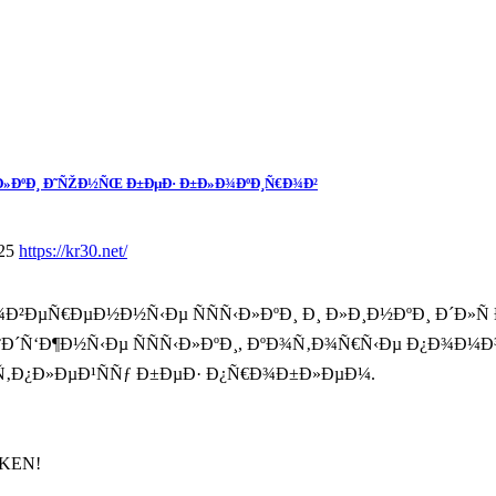
‹Ð»ÐºÐ¸ Ð˜ÑŽÐ½ÑŒ Ð±ÐµÐ· Ð±Ð»Ð¾ÐºÐ¸Ñ€Ð¾Ð²
25
https://kr30.net/
¾Ð²ÐµÑ€ÐµÐ½Ð½Ñ‹Ðµ ÑÑÑ‹Ð»ÐºÐ¸ Ð¸ Ð»Ð¸Ð½ÐºÐ¸ Ð´Ð»Ñ
Ð´Ñ‘Ð¶Ð½Ñ‹Ðµ ÑÑÑ‹Ð»ÐºÐ¸, ÐºÐ¾Ñ‚Ð¾Ñ€Ñ‹Ðµ Ð¿Ð¾Ð¼
Ñ‚Ð¿Ð»ÐµÐ¹ÑÑƒ Ð±ÐµÐ· Ð¿Ñ€Ð¾Ð±Ð»ÐµÐ¼.
AKEN!