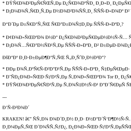
* ÐŸÑ€Ð¾Ð²ÐµÑ€ÑŒÑ‚Ðµ Ð¿Ñ€Ð¾ÐºÑÐ¸ Ð¸Ð»Ð¸ Ð¿ÐµÑ€Ðµ
* Ð¡Ð¼Ð¾Ñ‚Ñ€Ð¸Ñ‚Ðµ Ð½Ð¾Ð²Ð¾ÑÑ‚Ð¸ ÑÑÑ‹Ð»Ð¾Ðº Ð² T
Ð“Ð´Ðµ Ð±Ñ€Ð°Ñ‚ÑŒ Ñ€Ð°Ð±Ð¾Ñ‡Ð¸Ðµ ÑÑÑ‹Ð»ÐºÐ¸?
* Ð¢Ð¾Ð»ÑŒÐºÐ¾ Ð½Ð° Ð¿Ñ€Ð¾Ð²ÐµÑ€ÐµÐ½Ð½Ñ‹Ñ… Ñ
* Ð¡Ð¾Ñ…Ñ€Ð°Ð½ÑÐ¹Ñ‚Ðµ ÑÑÑ‹Ð»ÐºÐ¸ Ð² Ð±ÐµÐ·Ð¾Ð
ÐšÐ°Ðº Ð¸Ð·Ð±ÐµÐ¶Ð°Ñ‚ÑŒ Ñ„Ð¸ÑˆÐ¸Ð½Ð³Ð°?
* ÐÐµ Ð¾Ñ‚ÐºÑ€Ñ‹Ð²Ð°Ð¹Ñ‚Ðµ ÑÑÑ‹Ð»ÐºÐ¸ Ñ‡ÐµÑ€Ðµ
* Ð˜ÑÐ¿Ð¾Ð»ÑŒÐ·ÑƒÐ¹Ñ‚Ðµ Ñ‚Ð¾Ð»ÑŒÐºÐ¾ Tor Ð¸ Ð¿Ñ€
* ÐŸÑ€Ð¾Ð²ÐµÑ€ÑÐ¹Ñ‚Ðµ Ñ‚Ð¾Ñ‡Ð½Ñ‹Ð¹ Ð°Ð´Ñ€ÐµÑ 
---
Ð’Ñ‹Ð²Ð¾Ð´
KRAKEN! â€” ÑÑ‚Ð¾ Ð¾Ð´Ð¸Ð½ Ð¸Ð· Ð½Ð°Ð´Ñ‘Ð¶Ð½Ñ‹Ñ
Ð¸Ð¼ÐµÑ‚ÑŒ Ð´Ð¾ÑÑ‚ÑƒÐ¿, Ð¿Ð¾Ð»ÑŒÐ·ÑƒÐ¹Ñ‚ÐµÑÑ