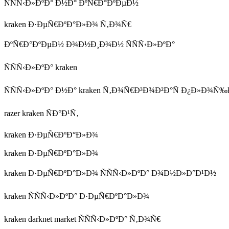
ÑÑÑ‹Ð»ÐºÐ° Ð½Ð° ÐºÑ€Ð°ÐºÐµÐ½
kraken Ð·ÐµÑ€ÐºÐ°Ð»Ð¾ Ñ‚Ð¾Ñ€
ÐºÑ€Ð°ÐºÐµÐ½ Ð¾Ð½Ð¸Ð¾Ð½ ÑÑÑ‹Ð»ÐºÐ°
ÑÑÑ‹Ð»ÐºÐ° kraken
ÑÑÑ‹Ð»ÐºÐ° Ð½Ð° kraken Ñ‚Ð¾Ñ€Ð³Ð¾Ð²Ð°Ñ Ð¿Ð»Ð¾Ñ‰
razer kraken ÑÐ°Ð¹Ñ‚
kraken Ð·ÐµÑ€ÐºÐ°Ð»Ð¾
kraken Ð·ÐµÑ€ÐºÐ°Ð»Ð¾
kraken Ð·ÐµÑ€ÐºÐ°Ð»Ð¾ ÑÑÑ‹Ð»ÐºÐ° Ð¾Ð½Ð»Ð°Ð¹Ð½
kraken ÑÑÑ‹Ð»ÐºÐ° Ð·ÐµÑ€ÐºÐ°Ð»Ð¾
kraken darknet market ÑÑÑ‹Ð»ÐºÐ° Ñ‚Ð¾Ñ€