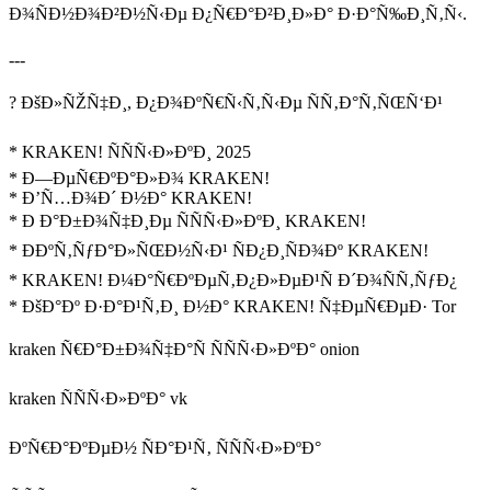
Ð¾ÑÐ½Ð¾Ð²Ð½Ñ‹Ðµ Ð¿Ñ€Ð°Ð²Ð¸Ð»Ð° Ð·Ð°Ñ‰Ð¸Ñ‚Ñ‹.
---
? ÐšÐ»ÑŽÑ‡Ð¸, Ð¿Ð¾ÐºÑ€Ñ‹Ñ‚Ñ‹Ðµ ÑÑ‚Ð°Ñ‚ÑŒÑ‘Ð¹
* KRAKEN! ÑÑÑ‹Ð»ÐºÐ¸ 2025
* Ð—ÐµÑ€ÐºÐ°Ð»Ð¾ KRAKEN!
* Ð’Ñ…Ð¾Ð´ Ð½Ð° KRAKEN!
* Ð Ð°Ð±Ð¾Ñ‡Ð¸Ðµ ÑÑÑ‹Ð»ÐºÐ¸ KRAKEN!
* ÐÐºÑ‚ÑƒÐ°Ð»ÑŒÐ½Ñ‹Ð¹ ÑÐ¿Ð¸ÑÐ¾Ðº KRAKEN!
* KRAKEN! Ð¼Ð°Ñ€ÐºÐµÑ‚Ð¿Ð»ÐµÐ¹Ñ Ð´Ð¾ÑÑ‚ÑƒÐ¿
* ÐšÐ°Ðº Ð·Ð°Ð¹Ñ‚Ð¸ Ð½Ð° KRAKEN! Ñ‡ÐµÑ€ÐµÐ· Tor
kraken Ñ€Ð°Ð±Ð¾Ñ‡Ð°Ñ ÑÑÑ‹Ð»ÐºÐ° onion
kraken ÑÑÑ‹Ð»ÐºÐ° vk
ÐºÑ€Ð°ÐºÐµÐ½ ÑÐ°Ð¹Ñ‚ ÑÑÑ‹Ð»ÐºÐ°