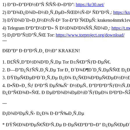
1) Ð“Ð»Ð°Ð²Ð½Ð°Ñ ÑÑÑ‹Ð»ÐºÐ°:
https://kr30.net/
2) Ð”Ð¾Ð¿Ð¾Ð»Ð½Ð¸Ñ‚ÐµÐ»ÑŒÐ½Ñ‹Ð¹ ÑÐ°Ð¹Ñ‚:
https://
3) ÐŸÐ¾Ð´Ð»Ð¸Ð½Ð½Ñ‹Ð¹ Tor-Ð°Ð´Ñ€ÐµÑ: krakeno4nmrk1ewmq4
4) Telegram ÐºÐ°Ð½Ð°Ð» Ñ Ð½Ð¾Ð²Ð¾ÑÑ‚ÑÐ¼Ð¸:
https://
5) Ð¡ÐºÐ°Ñ‡Ð°Ñ‚ÑŒ Tor:
https://www.torproject.org/download/
---
ÐšÐ°Ðº Ð·Ð°Ð¹Ñ‚Ð¸ Ð½Ð° KRAKEN!
1. Ð£ÑÑ‚Ð°Ð½Ð¾Ð²Ð¸Ñ‚Ðµ Tor Ð±Ñ€Ð°ÑƒÐ·ÐµÑ€.
2. Ð—Ð°Ð¿ÑƒÑÑ‚Ð¸Ñ‚Ðµ Tor Ð¸ Ð´Ð¾Ð¶Ð´Ð¸Ñ‚ÐµÑÑŒ Ð
3. ÐŸÐµÑ€ÐµÐ¹Ð´Ð¸Ñ‚Ðµ Ð¿Ð¾ Ð¿Ñ€Ð¾Ð²ÐµÑ€ÐµÐ½Ð½Ð¾
4. Ð•ÑÐ»Ð¸ Ñƒ Ð²Ð°Ñ ÐµÑ‰Ñ‘ Ð½ÐµÑ‚ Ð°ÐºÐºÐ°ÑƒÐ½Ñ‚
Ð¿Ð°Ñ€Ð¾Ð»ÑŒ. Ð ÐµÐºÐ¾Ð¼ÐµÐ½Ð´ÑƒÐµÐ¼ Ð²ÐºÐ»ÑŽ
---
Ð¡Ð¾Ð²ÐµÑ‚Ñ‹ Ð¿Ð¾ Ð·Ð°Ñ‰Ð¸Ñ‚Ðµ
* ÐŸÑ€Ð¾Ð²ÐµÑ€ÑÐ¹Ñ‚Ðµ Ð·ÐµÑ€ÐºÐ°Ð»Ð° Ð¿ÐµÑ€Ðµ