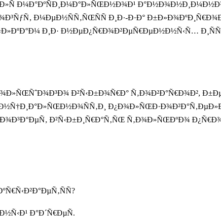
 Ð´Ð»Ñ Ð¼Ð°ÐºÑÐ¸Ð¼Ð°Ð»ÑŒÐ½Ð¾Ð¹ Ð°Ð½Ð¾Ð½Ð¸Ð¼Ð½Ð¾
Ð¾Ð³ÑƒÑ‚ Ð¼ÐµÐ½ÑÑ‚ÑŒÑÑ Ð¸Ð·-Ð·Ð° Ð±Ð»Ð¾ÐºÐ¸Ñ€Ð¾
ÑÑ‹Ð»ÐºÐ°Ð¼ Ð¸Ð· Ð½ÐµÐ¿Ñ€Ð¾Ð²ÐµÑ€ÐµÐ½Ð½Ñ‹Ñ… Ð¸Ñ
±Ð¾Ð»ÑŒÑˆÐ¾Ð³Ð¾ Ð²Ñ‹Ð±Ð¾Ñ€Ð° Ñ‚Ð¾Ð²Ð°Ñ€Ð¾Ð², Ð±Ð
Ð½Ñ†Ð¸Ð°Ð»ÑŒÐ½Ð¾ÑÑ‚Ð¸ Ð¿Ð¾Ð»ÑŒÐ·Ð¾Ð²Ð°Ñ‚ÐµÐ»Ð
¾Ð¼Ð¾Ð³Ð°ÐµÑ‚ Ð²Ñ‹Ð±Ð¸Ñ€Ð°Ñ‚ÑŒ Ñ‚Ð¾Ð»ÑŒÐºÐ¾ Ð¿Ñ
Ñ€Ñ‹Ð²Ð°ÐµÑ‚ÑÑ?
½Ñ‹Ð¹ Ð°Ð´Ñ€ÐµÑ.