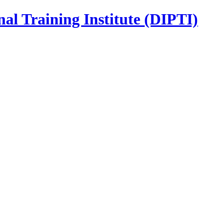
nal Training Institute (DIPTI)