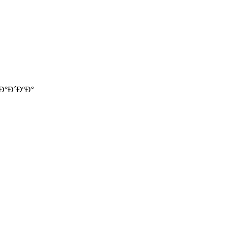
Ð°Ð´ÐºÐ°