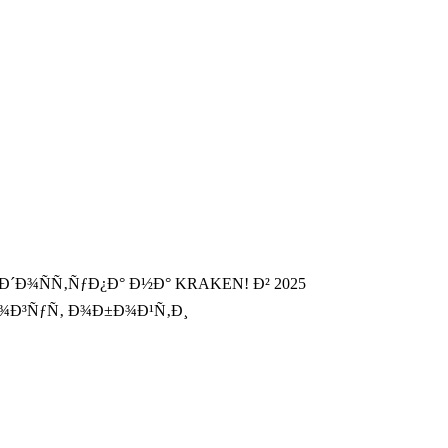
 Ð´Ð¾ÑÑ‚ÑƒÐ¿Ð° Ð½Ð° KRAKEN! Ð² 2025
Ð¾Ð³ÑƒÑ‚ Ð¾Ð±Ð¾Ð¹Ñ‚Ð¸