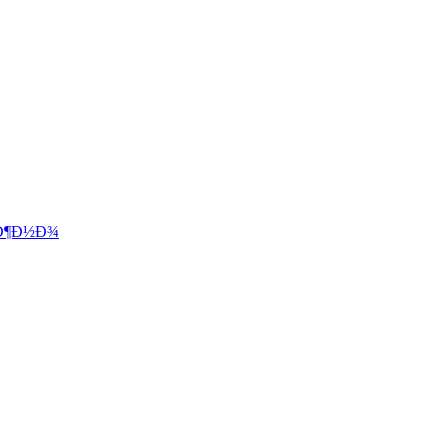
ƒÐ¶Ð½Ð¾