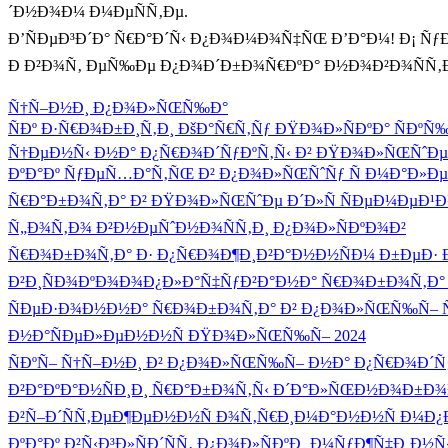
´Ð½Ð¾Ð¼ Ð¼ÐµÑÑ‚Ðµ.
Ð’ÑÐµÐ³Ð´Ð° Ñ€Ð°Ð´Ñ‹ Ð¿Ð¾Ð¼Ð¾Ñ‡ÑŒ Ð’Ð°Ð¼! Ð¡ Ñƒ
Ð Ð²Ð¾Ñ‚ ÐµÑ‰Ðµ Ð¿Ð¾Ð´Ð±Ð¾Ñ€ÐºÐ° Ð½Ð¾Ð²Ð¾ÑÑ‚Ð
Ñ†Ñ–Ð½Ð¸ Ð¿Ð¾Ð»ÑŒÑ‰Ð°
ÑÐº Ð·Ñ€Ð¾Ð±Ð¸Ñ‚Ð¸ ÐšÐ°Ñ€Ñ‚Ñƒ ÐŸÐ¾Ð»ÑÐºÐ° ÑÐº
Ñ†ÐµÐ½Ñ‹ Ð½Ð° Ð¿Ñ€Ð¾Ð´ÑƒÐºÑ‚Ñ‹ Ð² ÐŸÐ¾Ð»ÑŒÑˆÐµ 
ÐºÐ°Ðº ÑƒÐµÑ…Ð°Ñ‚ÑŒ Ð² Ð¿Ð¾Ð»ÑŒÑˆÑƒ Ñ Ð¼Ð°Ð
Ñ€Ð°Ð±Ð¾Ñ‚Ð° Ð² ÐŸÐ¾Ð»ÑŒÑˆÐµ Ð´Ð»Ñ ÑÐµÐ¼ÐµÐ¹
Ñ„Ð¾Ñ‚Ð¾ Ð²Ð½ÐµÑˆÐ½Ð¾ÑÑ‚Ð¸ Ð¿Ð¾Ð»ÑÐºÐ¾Ð²
Ñ€Ð¾Ð±Ð¾Ñ‚Ð° Ð· Ð¿Ñ€Ð¾Ð¶Ð¸Ð²Ð°Ð½Ð½ÑÐ¼ Ð±ÐµÐ· 
Ð²Ð¸ÑÐ¾ÐºÐ¾Ð¾Ð¿Ð»Ð°Ñ‡ÑƒÐ²Ð°Ð½Ð° Ñ€Ð¾Ð±Ð¾Ñ‚Ð
ÑÐµÐ·Ð¾Ð½Ð½Ð° Ñ€Ð¾Ð±Ð¾Ñ‚Ð° Ð² Ð¿Ð¾Ð»ÑŒÑ‰Ñ– Ñ
Ð½Ð°ÑÐµÐ»ÐµÐ½Ð½Ñ ÐŸÐ¾Ð»ÑŒÑ‰Ñ– 2024
ÑÐºÑ– Ñ†Ñ–Ð½Ð¸ Ð² Ð¿Ð¾Ð»ÑŒÑ‰Ñ– Ð½Ð° Ð¿Ñ€Ð¾Ð´Ñ
Ð²Ð°ÐºÐ°Ð½ÑÐ¸Ð¸ Ñ€Ð°Ð±Ð¾Ñ‚Ñ‹ Ð´Ð°Ð»ÑŒÐ½Ð¾Ð±Ð
Ð²Ñ–Ð´ÑÑ‚ÐµÐ¶ÐµÐ½Ð½Ñ Ð¾Ñ‚Ñ€Ð¸Ð¼Ð°Ð½Ð½Ñ Ð¼Ð
ÐºÐ°Ðº Ð²Ñ‹Ð³Ð»ÑÐ´ÑÑ‚ Ð¿Ð¾Ð»ÑÐºÐ¸ Ð¼ÑƒÐ¶Ñ‡Ð¸Ð½Ñ