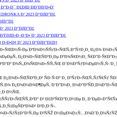
PS Ð’ 2023 Ð“ÐžÐ”Ð£
Ð”Ð›Ð¯ Ð£ÐšÐ ÐÐ˜ÐÐ¦Ð•Ð’
IEDRONKA Ð’ 2023 Ð“ÐžÐ”Ð£
“ÐžÐ”Ð£
Ð’ 2023 Ð“ÐžÐ”Ð£
’ ÐŸÐžÐ›Ð¬Ð¨Ð• Ð’ 2023 Ð“ÐžÐ”Ð£
0 Ð›Ð•Ð¢ Ð’ 2023 Ð“ÐžÐ”Ð£Ð†
Ð°Ð»ÑŒÐ½Ñ‹Ðµ ÐºÐ¾Ð½ÑÑƒÐ»ÑŒÑ‚Ð°Ñ†Ð¸Ð¸ Ð¿Ð¾ Ð¾Ð±
¸Ð¼ÐµÐµÑ‚ Ð¿Ð¾Ð»ÑŒÑÐºÐ¸Ðµ ÐºÐ¾Ñ€Ð½Ð¸ Ñ€Ð°Ð·Ñ€Ð°Ð
ºÐ°Ðº Ð¾Ñ„Ð¾Ñ€Ð¼Ð»ÑÑ‚ÑŒ Ð´Ð¾ÐºÑƒÐ¼ÐµÐ½Ñ‚Ñ‹ Ð¸ Ñ
 Ð¿Ð¾Ð»ÑŒÑÐºÐ¸Ð¹ ÑÐ·Ñ‹Ðº Ð¸ ÐºÑƒÐ»ÑŒÑ‚ÑƒÑ€Ñƒ 
‡Ñ‚Ð¾ Ð¿Ð¾Ð¼Ð¾Ð¶ÐµÑ‚ Ð’Ð°Ð¼Ð¸ Ð¼Ð°ÐºÑÐ¸Ð¼Ð°Ð»Ñ
Ð¸Ð·Ð½ÑŒ.
ÑƒÐ»ÑŒÑÑ‚Ð²Ð° Ð² Ð£ÐºÑ€Ð°Ð¸Ð½Ðµ Ð¸ Ð‘ÐµÐ»Ð°Ñ€ÑƒÑ
Ð¸Ñ‡ÐµÑÐºÐ¾Ð¹ Ð²Ð¸Ð·Ñ‹.
Ð¿Ð¾Ð»ÑƒÑ‡Ð°Ð¹Ñ‚Ðµ Ð²ÑÑŽ Ð½ÐµÐ¾Ð±Ñ…Ð¾Ð´Ð¸Ð¼ÑƒÑ