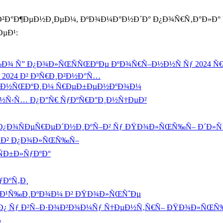
Ð²Ð°Ð¶ÐµÐ½Ð¸ÐµÐ¼, ÐºÐ¾Ð¼Ð°Ð½Ð´Ð° Ð¿Ð¾Ñ€Ñ‚Ð°Ð»Ð° ho
µÐ¹:
Ñ‰Ð¾ Ñ” Ð¿Ð¾Ð»ÑŒÑÑŒÐºÐµ ÐºÐ¾Ñ€Ñ–Ð½Ð½Ñ Ñƒ 2024 Ñ
2024 Ð² Ð³Ñ€Ð¸Ð²Ð½Ð°Ñ…
»ÐµÐ½ÑŒÐºÐ¸Ð¼ Ñ€ÐµÐ±ÐµÐ½ÐºÐ¾Ð¼
Ð½Ñ‹Ñ… Ð¿Ð°Ñ€ ÑƒÐºÑ€Ð°Ð¸Ð½Ñ†ÐµÐ²
Ð¿Ð¾ÑÐµÑ€ÐµÐ´Ð½Ð¸ÐºÑ–Ð² Ñƒ ÐŸÐ¾Ð»ÑŒÑ‰Ñ– Ð´Ð»Ñ
° Ð² Ð¿Ð¾Ð»ÑŒÑ‰Ñ–
Ð±Ð»ÑƒÐºÐ°
ƒÐºÑ‚Ð¸
¾Ð¹Ñ‰Ð¸ÐºÐ¾Ð¼ Ð² ÐŸÐ¾Ð»ÑŒÑˆÐµ
¿Ð¿ Ñƒ Ð²Ñ–Ð·Ð¾Ð²Ð¾Ð¼Ñƒ Ñ†ÐµÐ½Ñ‚Ñ€Ñ– ÐŸÐ¾Ð»ÑŒÑ
‹