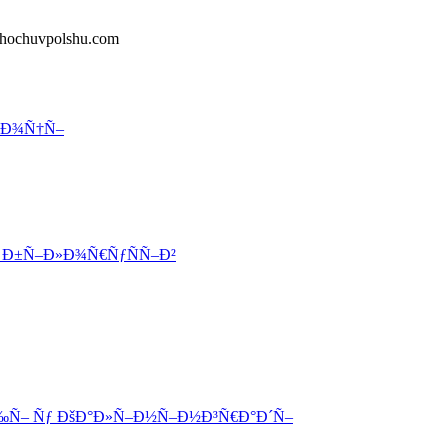
chuvpolshu.com
€Ð¾Ñ†Ñ–
 Ð±Ñ–Ð»Ð¾Ñ€ÑƒÑÑ–Ð²
‰Ñ– Ñƒ ÐšÐ°Ð»Ñ–Ð½Ñ–Ð½Ð³Ñ€Ð°Ð´Ñ–