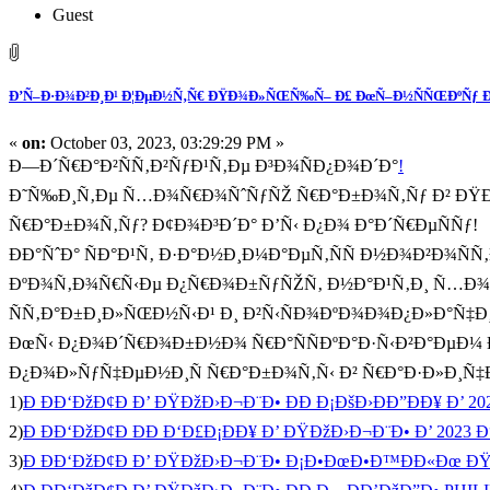
Guest
Ð’Ñ–Ð·Ð¾Ð²Ð¸Ð¹ Ð¦ÐµÐ½Ñ‚Ñ€ ÐŸÐ¾Ð»ÑŒÑ‰Ñ– Ð£ ÐœÑ–Ð½ÑÑŒÐºÑƒ Ðž
«
on:
October 03, 2023, 03:29:29 PM »
Ð—Ð´Ñ€Ð°Ð²ÑÑ‚Ð²ÑƒÐ¹Ñ‚Ðµ Ð³Ð¾ÑÐ¿Ð¾Ð´Ð°
!
Ð˜Ñ‰Ð¸Ñ‚Ðµ Ñ…Ð¾Ñ€Ð¾ÑˆÑƒÑŽ Ñ€Ð°Ð±Ð¾Ñ‚Ñƒ Ð² ÐŸÐ¾Ð
Ñ€Ð°Ð±Ð¾Ñ‚Ñƒ? Ð¢Ð¾Ð³Ð´Ð° Ð’Ñ‹ Ð¿Ð¾ Ð°Ð´Ñ€ÐµÑÑƒ!
ÐÐ°ÑˆÐ° ÑÐ°Ð¹Ñ‚ Ð·Ð°Ð½Ð¸Ð¼Ð°ÐµÑ‚ÑÑ Ð½Ð¾Ð²Ð¾Ñ
ÐºÐ¾Ñ‚Ð¾Ñ€Ñ‹Ðµ Ð¿Ñ€Ð¾Ð±ÑƒÑŽÑ‚ Ð½Ð°Ð¹Ñ‚Ð¸ Ñ…Ð¾
ÑÑ‚Ð°Ð±Ð¸Ð»ÑŒÐ½Ñ‹Ð¹ Ð¸ Ð²Ñ‹ÑÐ¾ÐºÐ¾Ð¾Ð¿Ð»Ð°Ñ‡
ÐœÑ‹ Ð¿Ð¾Ð´Ñ€Ð¾Ð±Ð½Ð¾ Ñ€Ð°ÑÑÐºÐ°Ð·Ñ‹Ð²Ð°ÐµÐ¼
Ð¿Ð¾Ð»ÑƒÑ‡ÐµÐ½Ð¸Ñ Ñ€Ð°Ð±Ð¾Ñ‚Ñ‹ Ð² Ñ€Ð°Ð·Ð»Ð¸Ñ‡Ð
1)
Ð ÐÐ‘ÐžÐ¢Ð Ð’ ÐŸÐžÐ›Ð¬Ð¨Ð• ÐÐ Ð¡ÐšÐ›ÐÐ”ÐÐ¥ Ð’ 2
2)
Ð ÐÐ‘ÐžÐ¢Ð ÐÐ Ð‘Ð£Ð¡ÐÐ¥ Ð’ ÐŸÐžÐ›Ð¬Ð¨Ð• Ð’ 2023 
3)
Ð ÐÐ‘ÐžÐ¢Ð Ð’ ÐŸÐžÐ›Ð¬Ð¨Ð• Ð¡Ð•ÐœÐ•Ð™ÐÐ«Ðœ ÐŸ