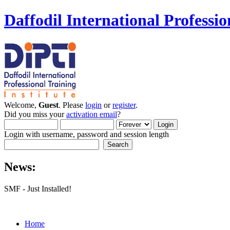
Daffodil International Professio
Welcome,
Guest
. Please
login
or
register
.
Did you miss your
activation email
?
Login with username, password and session length
News:
SMF - Just Installed!
Home