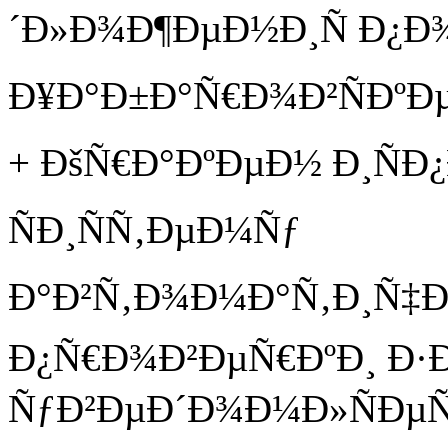
´Ð»Ð¾Ð¶ÐµÐ½Ð¸Ñ Ð¿Ð
Ð¥Ð°Ð±Ð°Ñ€Ð¾Ð²ÑÐºÐ
+ ÐšÑ€Ð°ÐºÐµÐ½ Ð¸Ñ
ÑÐ¸ÑÑ‚ÐµÐ¼Ñƒ
Ð°Ð²Ñ‚Ð¾Ð¼Ð°Ñ‚Ð¸Ñ‡Ð
Ð¿Ñ€Ð¾Ð²ÐµÑ€ÐºÐ¸ Ð·Ð
ÑƒÐ²ÐµÐ´Ð¾Ð¼Ð»ÑÐµÑ‚