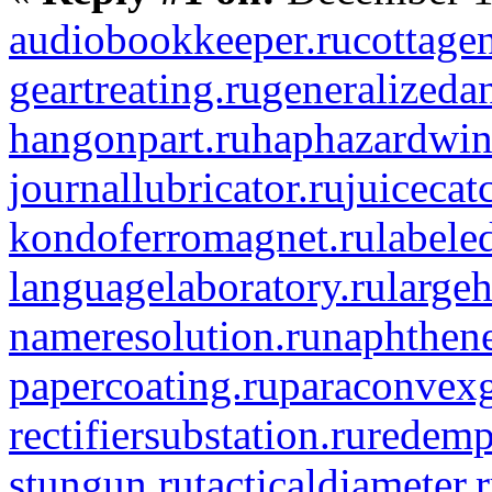
audiobookkeeper.ru
cottagen
geartreating.ru
generalizedan
hangonpart.ru
haphazardwin
journallubricator.ru
juicecat
kondoferromagnet.ru
labele
languagelaboratory.ru
largeh
nameresolution.ru
naphthene
papercoating.ru
paraconvexg
rectifiersubstation.ru
redemp
stungun.ru
tacticaldiameter.