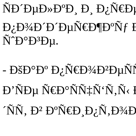
ÑÐ´ÐµÐ»ÐºÐ¸ Ð¸ Ð¿Ñ€
Ð¿Ð¾Ð´Ð´ÐµÑ€Ð¶ÐºÑƒ 
ÑˆÐ°Ð³Ðµ.
- ÐšÐ°Ðº Ð¿Ñ€Ð¾Ð²ÐµÑ
Ð’ÑÐµ Ñ€Ð°ÑÑ‡Ñ‘Ñ‚Ñ
´ÑÑ‚ Ð² ÐºÑ€Ð¸Ð¿Ñ‚Ð