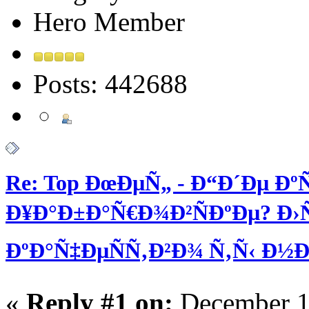
Hero Member
Posts: 442688
Re: Top ÐœÐµÑ„ - Ð“Ð´Ðµ Ð
Ð¥Ð°Ð±Ð°Ñ€Ð¾Ð²ÑÐºÐµ? Ð›
ÐºÐ°Ñ‡ÐµÑÑ‚Ð²Ð¾ Ñ‚Ñ‹ Ð½
«
Reply #1 on:
December 1