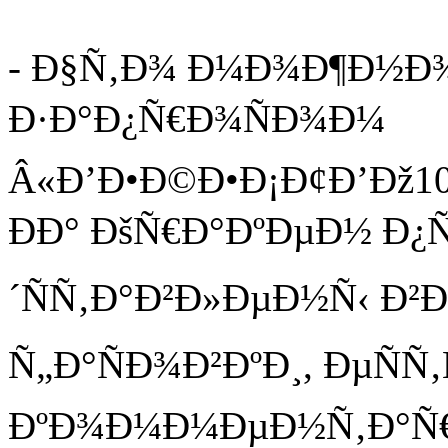
- Ð§Ñ‚Ð¾ Ð¼Ð¾Ð¶Ð½Ð¾
Ð·Ð°Ð¿Ñ€Ð¾ÑÐ¾Ð¼
Â«Ð’Ð•Ð©Ð•Ð¡Ð¢Ð’Ðž10
ÐÐ° ÐšÑ€Ð°ÐºÐµÐ½ Ð¿
´ÑÑ‚Ð°Ð²Ð»ÐµÐ½Ñ‹ Ð²
Ñ„Ð°ÑÐ¾Ð²ÐºÐ¸, ÐµÑÑ
ÐºÐ¾Ð¼Ð¼ÐµÐ½Ñ‚Ð°Ñ€