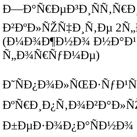
Ð—Ð°Ñ€ÐµÐ³Ð¸ÑÑ‚Ñ€Ð
Ð²ÐºÐ»ÑŽÑ‡Ð¸Ñ‚Ðµ 2Ñ„
(Ð¼Ð¾Ð¶Ð½Ð¾ Ð½Ð°Ð¹Ñ
Ñ„Ð¾Ñ€ÑƒÐ¼Ðµ)
Ð˜ÑÐ¿Ð¾Ð»ÑŒÐ·ÑƒÐ¹Ñ
ÐºÑ€Ð¸Ð¿Ñ‚Ð¾Ð²Ð°Ð»ÑŽ
Ð±ÐµÐ·Ð¾Ð¿Ð°ÑÐ½Ð¾