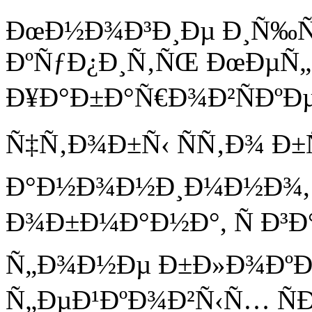
ÐœÐ½Ð¾Ð³Ð¸Ðµ Ð¸Ñ‰Ñƒ
ÐºÑƒÐ¿Ð¸Ñ‚ÑŒ ÐœÐµÑ„
Ð¥Ð°Ð±Ð°Ñ€Ð¾Ð²ÑÐºÐµ 
Ñ‡Ñ‚Ð¾Ð±Ñ‹ ÑÑ‚Ð¾ Ð
Ð°Ð½Ð¾Ð½Ð¸Ð¼Ð½Ð¾,
Ð¾Ð±Ð¼Ð°Ð½Ð°, Ñ Ð³Ð
Ñ„Ð¾Ð½Ðµ Ð±Ð»Ð¾ÐºÐ
Ñ„ÐµÐ¹ÐºÐ¾Ð²Ñ‹Ñ… ÑÐ