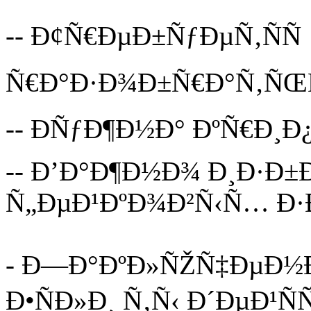
-- Ð¢Ñ€ÐµÐ±ÑƒÐµÑ‚ÑÑ
Ñ€Ð°Ð·Ð¾Ð±Ñ€Ð°Ñ‚ÑŒÑÑ
-- ÐÑƒÐ¶Ð½Ð° ÐºÑ€Ð¸Ð
-- Ð’Ð°Ð¶Ð½Ð¾ Ð¸Ð·Ð±
Ñ„ÐµÐ¹ÐºÐ¾Ð²Ñ‹Ñ… Ð·
- Ð—Ð°ÐºÐ»ÑŽÑ‡ÐµÐ½
Ð•ÑÐ»Ð¸ Ñ‚Ñ‹ Ð´ÐµÐ¹