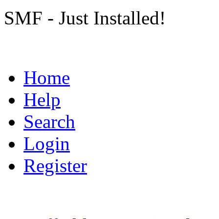
SMF - Just Installed!
Home
Help
Search
Login
Register