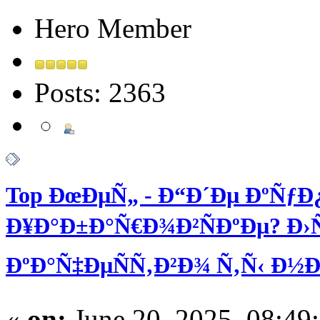
Hero Member
Posts: 2363
Top ÐœÐµÑ„ - Ð“Ð´Ðµ ÐºÑƒÐ
Ð¥Ð°Ð±Ð°Ñ€Ð¾Ð²ÑÐºÐµ? Ð›
ÐºÐ°Ñ‡ÐµÑÑ‚Ð²Ð¾ Ñ‚Ñ‹ Ð½Ð
«
on:
June 20, 2025, 08:49