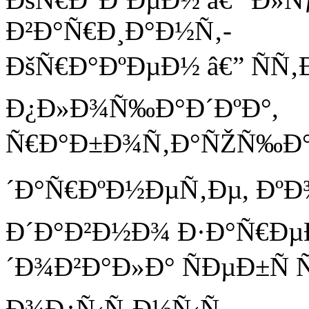
Ð²Ð°Ñ€Ð¸Ð°Ð½Ñ‚-
ÐšÑ€Ð°ÐºÐµÐ½ â€” ÑÑ‚
Ð¿Ð»Ð¾Ñ‰Ð°Ð´ÐºÐ°,
Ñ€Ð°Ð±Ð¾Ñ‚Ð°ÑŽÑ‰Ð°Ñ
´Ð°Ñ€ÐºÐ½ÐµÑ‚Ðµ, ÐºÐ
Ð´Ð°Ð²Ð½Ð¾ Ð·Ð°Ñ€Ð
´Ð¾Ð²Ð°Ð»Ð° ÑÐµÐ±Ñ 
Ð¾Ð¿Ñ‹Ñ‚Ð½Ñ‹Ñ…