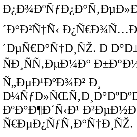
Ð¿Ð¾ÐºÑƒÐ¿Ð°Ñ‚ÐµÐ»Ðµ
´Ð°Ð²Ñ†Ñ‹ Ð¿Ñ€Ð¾Ñ…Ð
´ÐµÑ€Ð°Ñ†Ð¸ÑŽ. Ð Ð°Ð
ÑÐ¸ÑÑ‚ÐµÐ¼Ð° Ð±Ð°Ð
Ñ„ÐµÐ¹ÐºÐ¾Ð² Ð¸
Ð¼ÑƒÐ»ÑŒÑ‚Ð¸Ð°ÐºÐº
ÐºÐ°Ð¶Ð´Ñ‹Ð¹ Ð²ÐµÐ½Ð
Ñ€ÐµÐ¿ÑƒÑ‚Ð°Ñ†Ð¸ÑŽ.