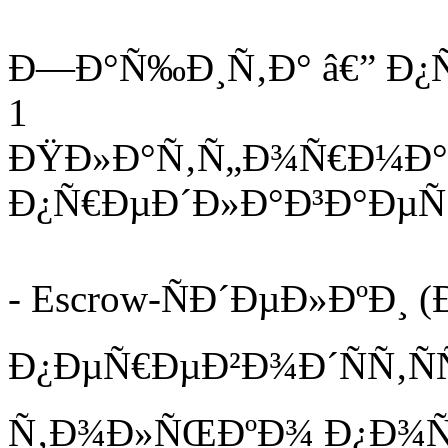
Ð—Ð°Ñ‰Ð¸Ñ‚Ð° â€” Ð¿Ñ
1
ÐŸÐ»Ð°Ñ‚Ñ„Ð¾Ñ€Ð¼Ð°
Ð¿Ñ€ÐµÐ´Ð»Ð°Ð³Ð°ÐµÑ‚
- Escrow-ÑÐ´ÐµÐ»ÐºÐ¸
Ð¿ÐµÑ€ÐµÐ²Ð¾Ð´ÑÑ‚Ñ
Ñ‚Ð¾Ð»ÑŒÐºÐ¾ Ð¿Ð¾Ñ