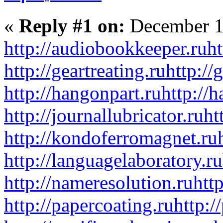
«
Reply #1 on:
December 1
http://audiobookkeeper.ru
ht
http://geartreating.ru
http://
http://hangonpart.ru
http://
http://journallubricator.ru
ht
http://kondoferromagnet.ru
http://languagelaboratory.ru
http://nameresolution.ru
htt
http://papercoating.ru
http:/