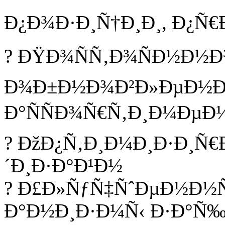
Ð¿Ð¾Ð·Ð¸Ñ†Ð¸Ð¸, Ð¿Ñ€Ð
? ÐŸÐ¾ÑÑ‚Ð¾ÑÐ½Ð½
Ð¾Ð±Ð½Ð¾Ð²Ð»ÐµÐ½Ð
Ð°ÑÑÐ¾Ñ€Ñ‚Ð¸Ð¼ÐµÐ
? ÐžÐ¿Ñ‚Ð¸Ð¼Ð¸Ð·Ð¸Ñ
´Ð¸Ð·Ð°Ð¹Ð½
? Ð£Ð»ÑƒÑ‡ÑˆÐµÐ½Ð½
Ð°Ð½Ð¸Ð·Ð¼Ñ‹ Ð·Ð°Ñ‰