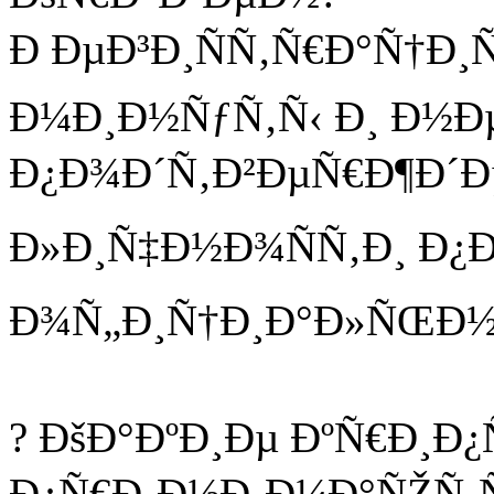
Ð ÐµÐ³Ð¸ÑÑ‚Ñ€Ð°Ñ†Ð¸
Ð¼Ð¸Ð½ÑƒÑ‚Ñ‹ Ð¸ Ð½Ð
Ð¿Ð¾Ð´Ñ‚Ð²ÐµÑ€Ð¶Ð´Ð
Ð»Ð¸Ñ‡Ð½Ð¾ÑÑ‚Ð¸ Ð¿
Ð¾Ñ„Ð¸Ñ†Ð¸Ð°Ð»ÑŒÐ½Ð
? ÐšÐ°ÐºÐ¸Ðµ ÐºÑ€Ð¸Ð
Ð¿Ñ€Ð¸Ð½Ð¸Ð¼Ð°ÑŽÑ‚Ñ