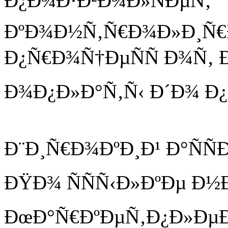
Ð¿Ð¾Ð·Ð²Ð¾Ð»ÑÐµÑ‚
ÐºÐ¾Ð½Ñ‚Ñ€Ð¾Ð»Ð¸Ñ€
Ð¿Ñ€Ð¾Ñ†ÐµÑÑ Ð¾Ñ‚
Ð¾Ð¿Ð»Ð°Ñ‚Ñ‹ Ð´Ð¾ Ð
Ð¨Ð¸Ñ€Ð¾ÐºÐ¸Ð¹ Ð°ÑÑ
ÐŸÐ¾ ÑÑÑ‹Ð»ÐºÐµ Ð½
ÐœÐ°Ñ€ÐºÐµÑ‚Ð¿Ð»ÐµÐ