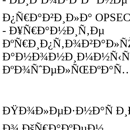
Ð¿Ñ€Ð°Ð²Ð¸Ð»Ð° OPSE
- Ð¥Ñ€Ð°Ð½Ð¸Ñ‚Ðµ
ÐºÑ€Ð¸Ð¿Ñ‚Ð¾Ð²Ð°Ð»Ñ
Ð°Ð½Ð¾Ð½Ð¸Ð¼Ð½Ñ‹
ÐºÐ¾ÑˆÐµÐ»ÑŒÐºÐ°Ñ
ÐŸÐ¾Ð»ÐµÐ·Ð½Ð°Ñ Ð
Ð¾ ÐšÑ€Ð°ÐºÐµÐ½