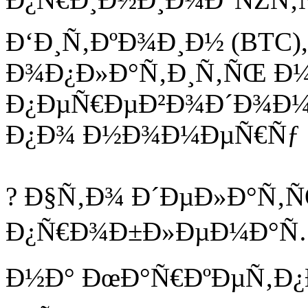
Ð‘Ð¸Ñ‚ÐºÐ¾Ð¸Ð½ (BTC),
Ð¾Ð¿Ð»Ð°Ñ‚Ð¸Ñ‚ÑŒ 
Ð¿ÐµÑ€ÐµÐ²Ð¾Ð´Ð¾Ð¼ 
Ð¿Ð¾ Ð½Ð¾Ð¼ÐµÑ€Ñƒ 
? Ð§Ñ‚Ð¾ Ð´ÐµÐ»Ð°Ñ‚Ñ
Ð¿Ñ€Ð¾Ð±Ð»ÐµÐ¼Ð°Ñ…
Ð½Ð° ÐœÐ°Ñ€ÐºÐµÑ‚Ð¿