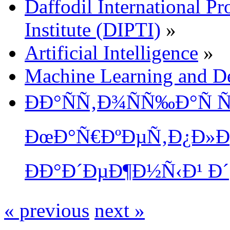
Daffodil International Pr
Institute (DIPTI)
»
Artificial Intelligence
»
Machine Learning and D
ÐÐ°ÑÑ‚Ð¾ÑÑ‰Ð°Ñ Ñ
ÐœÐ°Ñ€ÐºÐµÑ‚Ð¿Ð»Ðµ
ÐÐ°Ð´ÐµÐ¶Ð½Ñ‹Ð¹ Ð´
« previous
next »