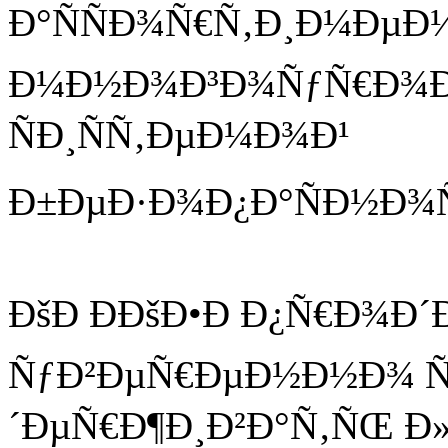
Ð°ÑÑÐ¾Ñ€Ñ‚Ð¸Ð¼ÐµÐ
Ð¼Ð½Ð¾Ð³Ð¾ÑƒÑ€Ð¾Ð
ÑÐ¸ÑÑ‚ÐµÐ¼Ð¾Ð¹
Ð±ÐµÐ·Ð¾Ð¿Ð°ÑÐ½Ð¾Ñ
ÐšÐ ÐÐšÐ•Ð Ð¿Ñ€Ð¾Ð
ÑƒÐ²ÐµÑ€ÐµÐ½Ð½Ð¾ 
´ÐµÑ€Ð¶Ð¸Ð²Ð°Ñ‚ÑŒ Ð»