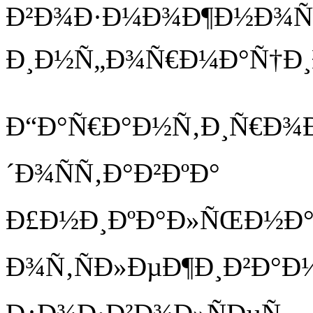
Ð²Ð¾Ð·Ð¼Ð¾Ð¶Ð½Ð¾Ñ
Ð¸Ð½Ñ„Ð¾Ñ€Ð¼Ð°Ñ†Ð¸
Ð“Ð°Ñ€Ð°Ð½Ñ‚Ð¸Ñ€Ð¾Ð
´Ð¾ÑÑ‚Ð°Ð²ÐºÐ°
Ð£Ð½Ð¸ÐºÐ°Ð»ÑŒÐ½Ð°Ñ
Ð¾Ñ‚ÑÐ»ÐµÐ¶Ð¸Ð²Ð°Ð½