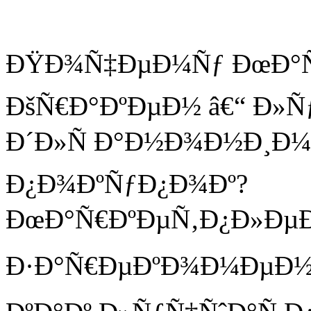
ÐŸÐ¾Ñ‡ÐµÐ¼Ñƒ ÐœÐ°Ñ
ÐšÑ€Ð°ÐºÐµÐ½ â€“ Ð»Ñ
Ð´Ð»Ñ Ð°Ð½Ð¾Ð½Ð¸Ð
Ð¿Ð¾ÐºÑƒÐ¿Ð¾Ðº?
ÐœÐ°Ñ€ÐºÐµÑ‚Ð¿Ð»ÐµÐ
Ð·Ð°Ñ€ÐµÐºÐ¾Ð¼ÐµÐ½Ð