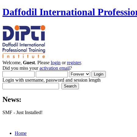
Daffodil International Professio
Welcome,
Guest
. Please
login
or
register
.
Did you miss your
activation email
?
Login with username, password and session length
News:
SMF - Just Installed!
Home