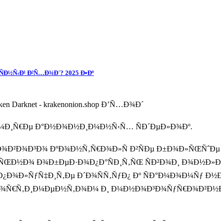
Ð°ÑÐ½Ñ‹Ð¹ Ð²Ñ…Ð¾Ð´? 2025 Ð•Ðº
n Darknet - krakenonion.shop Ð’Ñ…Ð¾Ð´
 Ð² Ð¼Ð¸Ñ€Ðµ Ð°Ð½Ð¾Ð½Ð¸Ð¼Ð½Ñ‹Ñ… ÑÐ´ÐµÐ»Ð¾Ðº.
€Ð¾Ð²Ð¾Ð³Ð¾ ÐºÐ¾Ð½Ñ‚Ñ€Ð¾Ð»Ñ Ð²ÑÐµ Ð±Ð¾Ð»ÑŒÑˆÐ
»ÑŒÐ½Ð¾ Ð¾Ð±ÐµÐ·Ð¾Ð¿Ð°ÑÐ¸Ñ‚ÑŒ ÑÐ²Ð¾Ð¸ Ð¾Ð½Ð»Ð°
Ð²Ñ‹ Ð¿Ð¾Ð»ÑƒÑ‡Ð¸Ñ‚Ðµ Ð´Ð¾ÑÑ‚ÑƒÐ¿ Ðº ÑÐ°Ð¼Ð¾Ð¼Ñƒ
ÑÐ¾Ñ€Ñ‚Ð¸Ð¼ÐµÐ½Ñ‚Ð¾Ð¼ Ð¸ Ð¼Ð½Ð¾Ð³Ð¾ÑƒÑ€Ð¾Ð²Ð½Ð