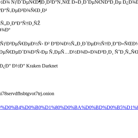
Ð¾ ÑƒÐ´ÐµÑ€Ð¶Ð¸Ð²Ð°Ñ‚ÑŒ Ð»Ð¸Ð´ÐµÑ€ÑÐºÐ¸Ðµ Ð¿Ð¾Ð·
Ð°Ñ‚ÐµÐ³Ð¾Ñ€Ð¸Ð¹
Ñ„Ð¸ÐºÐ°Ñ†Ð¸ÑŽ
Ð¾Ðº
ƒÐ²ÐµÑ€ÐµÐ½Ñ‹ Ð² ÐºÐ¾Ð½Ñ„Ð¸Ð´ÐµÐ½Ñ†Ð¸Ð°Ð»ÑŒÐ½Ð¾
¿ÐµÑ€ÐµÐ´Ð¾Ð²Ñ‹Ðµ Ñ‚ÐµÑ…Ð½Ð¾Ð»Ð¾Ð³Ð¸Ð¸ ÑˆÐ¸Ñ„Ñ€Ð
¿Ð° Ð½Ð° Kraken Darknet
servdfhsbtgvot7trj.onion
tat.com/%D0%B4%D0%B0%D1%80%D0%BA%D0%BD%D0%B5%D1%8