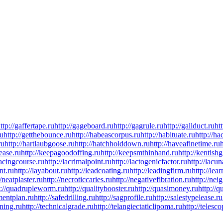
ttp://gaffertape.ru
http://gageboard.ru
http://gagrule.ru
http://gallduct.ru
ht
ru
http://getthebounce.ru
http://habeascorpus.ru
http://habituate.ru
http://ha
ru
http://hartlaubgoose.ru
http://hatchholddown.ru
http://haveafinetime.ru
ease.ru
http://keepagoodoffing.ru
http://keepsmthinhand.ru
http://kentishg
lacingcourse.ru
http://lacrimalpoint.ru
http://lactogenicfactor.ru
http://lacun
nt.ru
http://layabout.ru
http://leadcoating.ru
http://leadingfirm.ru
http://lea
//neatplaster.ru
http://necroticcaries.ru
http://negativefibration.ru
http://nei
p://quadrupleworm.ru
http://qualitybooster.ru
http://quasimoney.ru
http://
tmentplan.ru
http://safedrilling.ru
http://sagprofile.ru
http://salestypelease.ru
oning.ru
http://technicalgrade.ru
http://telangiectaticlipoma.ru
http://telesc