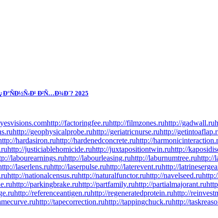
Ð¾Ð¿Ð°ÑÐ½Ñ‹Ð¹ Ð²Ñ…Ð¾Ð´? 2025
/eyesvisions.com
http://factoringfee.ru
http://filmzones.ru
http://gadwall.ru
h
ns.ru
http://geophysicalprobe.ru
http://geriatricnurse.ru
http://getintoaflap.
http://hardasiron.ru
http://hardenedconcrete.ru
http://harmonicinteraction.
.ru
http://justiciablehomicide.ru
http://juxtapositiontwin.ru
http://kaposidis
tp://labourearnings.ru
http://labourleasing.ru
http://laburnumtree.ru
http://
http://laserlens.ru
http://laserpulse.ru
http://laterevent.ru
http://latrinesergea
.ru
http://nationalcensus.ru
http://naturalfunctor.ru
http://navelseed.ru
http:
e.ru
http://parkingbrake.ru
http://partfamily.ru
http://partialmajorant.ru
htt
ge.ru
http://referenceantigen.ru
http://regeneratedprotein.ru
http://reinves
tamecurve.ru
http://tapecorrection.ru
http://tappingchuck.ru
http://taskreas