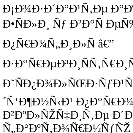
Ð¡Ð¾Ð·Ð´Ð°Ð¹Ñ‚Ðµ Ð°Ð
Ð•ÑÐ»Ð¸ Ñƒ Ð²Ð°Ñ Ð
Ð¿Ñ€Ð¾Ñ„Ð¸Ð»Ñ â€”
Ð·Ð°Ñ€ÐµÐ³Ð¸ÑÑ‚Ñ€Ð¸
Ð˜ÑÐ¿Ð¾Ð»ÑŒÐ·ÑƒÐ¹Ñ
´Ñ‘Ð¶Ð½Ñ‹Ð¹ Ð¿Ð°Ñ€Ð
Ð²ÐºÐ»ÑŽÑ‡Ð¸Ñ‚Ðµ Ð´
Ñ„Ð°ÐºÑ‚Ð¾Ñ€Ð½ÑƒÑŽ