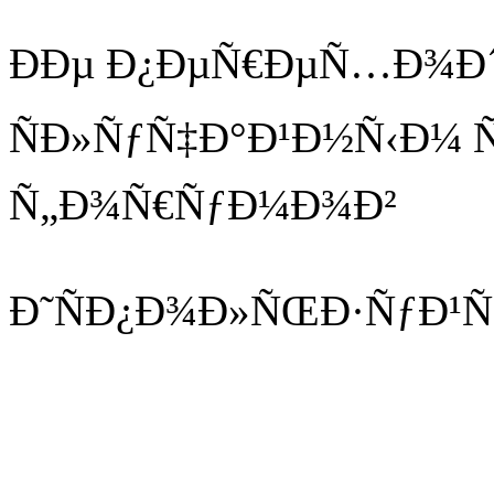
ÐÐµ Ð¿ÐµÑ€ÐµÑ…Ð¾Ð´
ÑÐ»ÑƒÑ‡Ð°Ð¹Ð½Ñ‹Ð¼ Ñ
Ñ„Ð¾Ñ€ÑƒÐ¼Ð¾Ð²
Ð˜ÑÐ¿Ð¾Ð»ÑŒÐ·ÑƒÐ¹Ñ