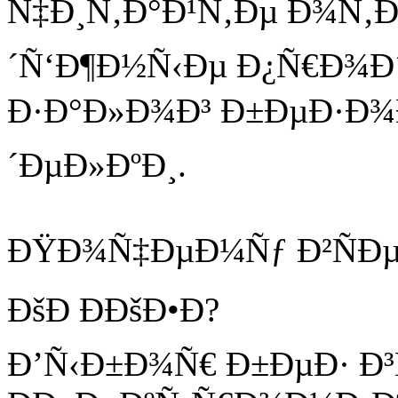
Ñ‡Ð¸Ñ‚Ð°Ð¹Ñ‚Ðµ Ð¾Ñ‚Ð·
´Ñ‘Ð¶Ð½Ñ‹Ðµ Ð¿Ñ€Ð¾Ð´
Ð·Ð°Ð»Ð¾Ð³ Ð±ÐµÐ·Ð¾
´ÐµÐ»ÐºÐ¸.
ÐŸÐ¾Ñ‡ÐµÐ¼Ñƒ Ð²ÑÐµ
ÐšÐ ÐÐšÐ•Ð?
Ð’Ñ‹Ð±Ð¾Ñ€ Ð±ÐµÐ· Ð