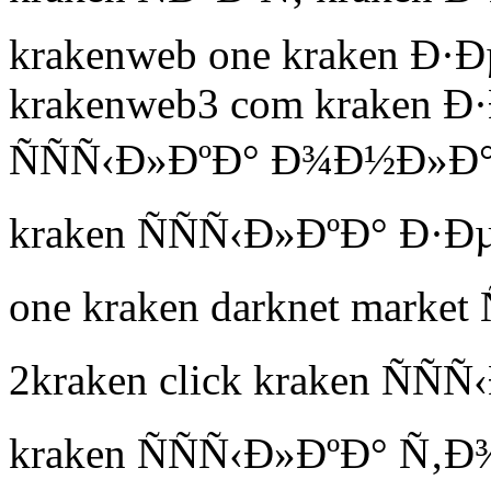
krakenweb one kraken Ð
krakenweb3 com kraken
ÑÑÑ‹Ð»ÐºÐ° Ð¾Ð½Ð»Ð°
kraken ÑÑÑ‹Ð»ÐºÐ° Ð·
one kraken darknet marke
2kraken click kraken ÑÑ
kraken ÑÑÑ‹Ð»ÐºÐ° Ñ‚Ð¾