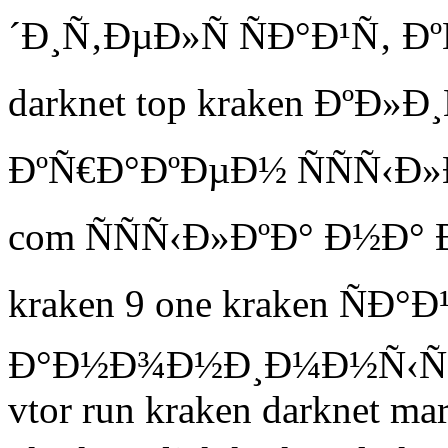
´Ð¸Ñ‚ÐµÐ»Ñ ÑÐ°Ð¹Ñ‚ Ð
darknet top kraken ÐºÐ»Ð
ÐºÑ€Ð°ÐºÐµÐ½ ÑÑÑ‹Ð»Ð
com ÑÑÑ‹Ð»ÐºÐ° Ð½Ð
kraken 9 one kraken ÑÐ°Ð
Ð°Ð½Ð¾Ð½Ð¸Ð¼Ð½Ñ‹Ñ
vtor run kraken darknet