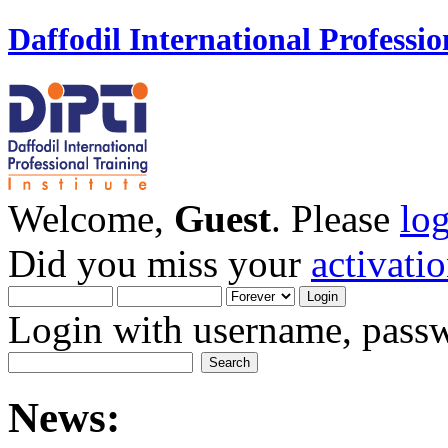
Daffodil International Professio
Welcome,
Guest
. Please
lo
Did you miss your
activati
Login with username, passw
News: