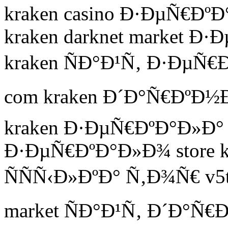
kraken casino Ð·ÐµÑ€ÐºÐ
kraken darknet market Ð
kraken ÑÐ°Ð¹Ñ‚ Ð·ÐµÑ€
com kraken Ð´Ð°Ñ€ÐºÐ½Ð
kraken Ð·ÐµÑ€ÐºÐ°Ð»Ð° k
Ð·ÐµÑ€ÐºÐ°Ð»Ð¾ store kr
ÑÑÑ‹Ð»ÐºÐ° Ñ‚Ð¾Ñ€ v5to
market ÑÐ°Ð¹Ñ‚ Ð´Ð°Ñ