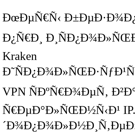
ÐœÐµÑ€Ñ‹ Ð±ÐµÐ·Ð¾Ð¿
Ð¿Ñ€Ð¸ Ð¸ÑÐ¿Ð¾Ð»ÑŒ
Kraken
Ð˜ÑÐ¿Ð¾Ð»ÑŒÐ·ÑƒÐ¹Ñ
VPN ÑÐºÑ€Ð¾ÐµÑ‚ Ð²Ð
Ñ€ÐµÐ°Ð»ÑŒÐ½Ñ‹Ð¹ IP.
´Ð¾Ð¿Ð¾Ð»Ð½Ð¸Ñ‚ÐµÐ