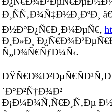
Ð¿Ñ€Ð¾Ð²ÐµÑ€ÐµÐ½Ð
Ð¸ÑÑ‚Ð¾Ñ‡Ð½Ð¸ÐºÐ¸ â€
Ð½Ð°Ð¿Ñ€Ð¸Ð¼ÐµÑ€,
h
Ð¸Ð»Ð¸ Ð¿Ñ€Ð¾Ð²ÐµÑ
Ñ„Ð¾Ñ€ÑƒÐ¼Ñ‹.
ÐŸÑ€Ð¾Ð²ÐµÑ€ÑÐ¹Ñ‚Ð
´Ð°Ð²Ñ†Ð¾Ð²
Ð¡Ð¼Ð¾Ñ‚Ñ€Ð¸Ñ‚Ðµ Ð½