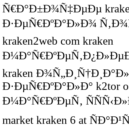
Ñ€Ð°Ð±Ð¾Ñ‡ÐµÐµ kraken
Ð·ÐµÑ€ÐºÐ°Ð»Ð¾ Ñ‚Ð¾Ñ
kraken2web com kraken
Ð¼Ð°Ñ€ÐºÐµÑ‚Ð¿Ð»ÐµÐ
kraken Ð¾Ñ„Ð¸Ñ†Ð¸Ð°
Ð·ÐµÑ€ÐºÐ°Ð»Ð° k2tor onl
Ð¼Ð°Ñ€ÐºÐµÑ‚ ÑÑÑ‹Ð
market kraken 6 at ÑÐ