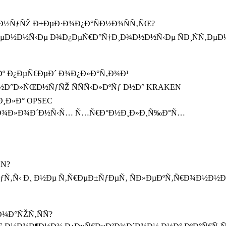
ŒÐ½ÑƒÑŽ Ð±ÐµÐ·Ð¾Ð¿Ð°ÑÐ½Ð¾ÑÑ‚ÑŒ?
ÐµÐ½Ð½Ñ‹Ðµ Ð¾Ð¿ÐµÑ€Ð°Ñ†Ð¸Ð¾Ð½Ð½Ñ‹Ðµ ÑÐ¸ÑÑ‚ÐµÐ
Ðº Ð¿ÐµÑ€ÐµÐ´ Ð¾Ð¿Ð»Ð°Ñ‚Ð¾Ð¹
¸Ð½Ð°Ð»ÑŒÐ½ÑƒÑŽ ÑÑÑ‹Ð»ÐºÑƒ Ð½Ð° KRAKEN
Ð¸Ð»Ð° OPSEC
 Ñ…Ð¾Ð»Ð¾Ð´Ð½Ñ‹Ñ… Ñ…Ñ€Ð°Ð½Ð¸Ð»Ð¸Ñ‰Ð°Ñ…
EN?
½ÑƒÑ‚Ñ‹ Ð¸ Ð½Ðµ Ñ‚Ñ€ÐµÐ±ÑƒÐµÑ‚ ÑÐ»ÐµÐºÑ‚Ñ€Ð¾Ð½Ð½
¼Ð°ÑŽÑ‚ÑÑ?