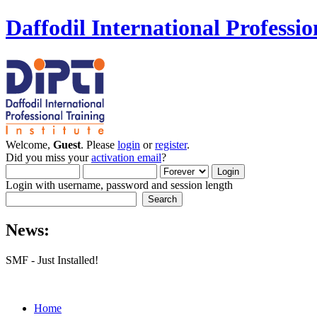
Daffodil International Professio
Welcome,
Guest
. Please
login
or
register
.
Did you miss your
activation email
?
Login with username, password and session length
News:
SMF - Just Installed!
Home