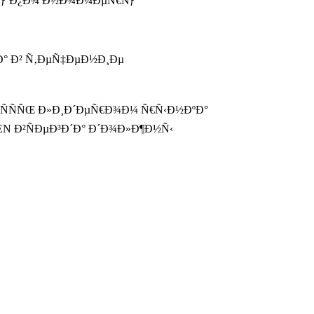
‚Ñƒ Ð¿Ð¾ Ð½Ð¾Ð¼ÐµÑ€Ñƒ
Ð° Ð² Ñ‚ÐµÑ‡ÐµÐ½Ð¸Ðµ
°ÑÑÑŒ Ð»Ð¸Ð´ÐµÑ€Ð¾Ð¼ Ñ€Ñ‹Ð½ÐºÐ°
N Ð²ÑÐµÐ³Ð´Ð° Ð´Ð¾Ð»Ð¶Ð½Ñ‹