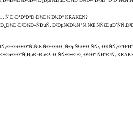
Ñ‚ÑŒ Ð¼Ð¾Ð¶Ð½Ð¾ Ð¿ÐµÑ€ÐµÐ²Ð¾Ð´Ð¾Ð¼ Ð½Ð° ÐºÐ°Ñ€Ñ
… Ñ Ð·Ð°ÐºÐ°Ð·Ð¾Ð¼ Ð½Ð° KRAKEN?
 Ð¿Ð¾Ð·Ð²Ð¾Ð»ÑÐµÑ‚ Ð²ÐµÑ€Ð½ÑƒÑ‚ÑŒ ÑÑ€ÐµÐ´ÑÑ‚Ð²
Ð²Ð¾Ð²Ð°Ñ‚ÑŒ ÑÐ²Ð¾Ð¸ ÑÐµÑ€Ð²Ð¸ÑÑ‹, Ð¾ÑÑ‚Ð°Ð²Ð
¾Ð²Ð°Ñ‚ÐµÐ»ÐµÐ¹. Ð¡ÑÑ‹Ð»ÐºÐ¸ Ð½Ð° ÑÐ°Ð¹Ñ‚ KRAKE