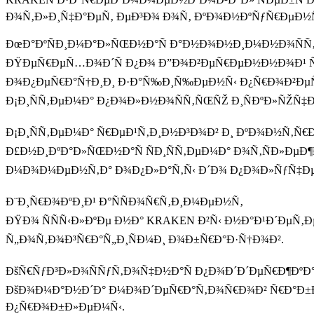
Ð¾Ñ‚Ð»Ð¸Ñ‡Ð°ÐµÑ‚ ÐµÐ³Ð¾ Ð¾Ñ‚ ÐºÐ¾Ð½ÐºÑƒÑ€ÐµÐ½
ÐœÐ°ÐºÑÐ¸Ð¼Ð°Ð»ÑŒÐ½Ð°Ñ Ð°Ð½Ð¾Ð½Ð¸Ð¼Ð½Ð¾ÑÑ
ÐŸÐµÑ€ÐµÑ…Ð¾Ð´Ñ Ð¿Ð¾ Ð”Ð¾Ð²ÐµÑ€ÐµÐ½Ð½Ð¾Ð¹ Ñ
Ð¾Ð¿ÐµÑ€Ð°Ñ†Ð¸Ð¸ Ð·Ð°Ñ‰Ð¸Ñ‰ÐµÐ½Ñ‹ Ð¿Ñ€Ð¾Ð²Ðµ
Ð¡Ð¸ÑÑ‚ÐµÐ¼Ð° Ð¿Ð¾Ð»Ð½Ð¾ÑÑ‚ÑŒÑŽ Ð¸ÑÐºÐ»ÑŽÑ‡
Ð¡Ð¸ÑÑ‚ÐµÐ¼Ð° Ñ€ÐµÐ¹Ñ‚Ð¸Ð½Ð³Ð¾Ð² Ð¸ ÐºÐ¾Ð½Ñ‚Ñ€
Ð£Ð½Ð¸ÐºÐ°Ð»ÑŒÐ½Ð°Ñ ÑÐ¸ÑÑ‚ÐµÐ¼Ð° Ð¾Ñ‚ÑÐ»ÐµÐ
Ð¼Ð¾Ð¼ÐµÐ½Ñ‚Ð° Ð¾Ð¿Ð»Ð°Ñ‚Ñ‹ Ð´Ð¾ Ð¿Ð¾Ð»ÑƒÑ‡ÐµÐ
Ð¨Ð¸Ñ€Ð¾ÐºÐ¸Ð¹ Ð°ÑÑÐ¾Ñ€Ñ‚Ð¸Ð¼ÐµÐ½Ñ‚
ÐŸÐ¾ ÑÑÑ‹Ð»ÐºÐµ Ð½Ð° KRAKEN Ð²Ñ‹ Ð½Ð°Ð¹Ð´ÐµÑ‚
Ñ„Ð¾Ñ‚Ð¾Ð³Ñ€Ð°Ñ„Ð¸ÑÐ¼Ð¸ Ð¾Ð±Ñ€Ð°Ð·Ñ†Ð¾Ð².
ÐšÑ€ÑƒÐ³Ð»Ð¾ÑÑƒÑ‚Ð¾Ñ‡Ð½Ð°Ñ Ð¿Ð¾Ð´Ð´ÐµÑ€Ð¶ÐºÐ
ÐšÐ¾Ð¼Ð°Ð½Ð´Ð° Ð¼Ð¾Ð´ÐµÑ€Ð°Ñ‚Ð¾Ñ€Ð¾Ð² Ñ€Ð°Ð±Ð¾
Ð¿Ñ€Ð¾Ð±Ð»ÐµÐ¼Ñ‹.