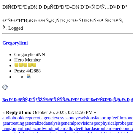
ÐšÑ€Ð°ÐºÐµÐ½ Ð·ÐµÑ€ÐºÐ°Ð»Ð¾ Ð´Ð»Ñ Ð²Ñ…Ð¾Ð´Ð°
ÐºÑ€Ð°ÐºÐµÐ½ Ð¾Ñ„Ð¸Ñ†Ð¸Ð°Ð»ÑŒÐ½Ñ‹Ð¹ ÑÐ°Ð¹Ñ‚
Logged
Gregorylieni
GregorylieniNN
Hero Member
Posts: 442688
Re: Ð”ÐµÐ¹ÑÑ‚Ð²ÑƒÑŽÑ‰Ð°Ñ ÑÑÑ‹Ð»ÐºÐ° Ð½Ð° ÐœÐ°Ñ€ÐºÐµÑ‚Ð¿Ð»ÐµÐ
«
Reply #1 on:
October 26, 2025, 02:14:56 PM »
audiobookkeeper
cottagenet
eyesvision
eyesvisions
factoringfee
filmzon
geartreating
generalizedanalysis
generalprovisions
geophysicalprobe
ger
hangonpart
haphazardwinding
hardalloyteeth
hardasiron
hardenedconcr