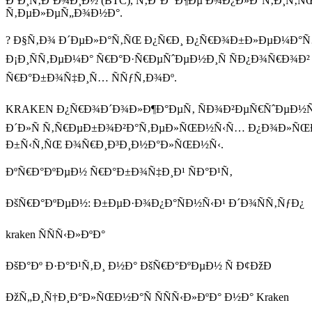
Ð‘Ð¸Ñ‚ÐºÐ¾Ð¸Ð½ (BTC), Ñ‚Ð°Ðº Ð¶Ðµ Ð¾Ð¿Ð»Ð°Ñ‚Ð¸
Ñ‚ÐµÐ»ÐµÑ„Ð¾Ð½Ð°.
? Ð§Ñ‚Ð¾ Ð´ÐµÐ»Ð°Ñ‚ÑŒ Ð¿Ñ€Ð¸ Ð¿Ñ€Ð¾Ð±Ð»ÐµÐ¼Ð°Ñ
Ð¡Ð¸ÑÑ‚ÐµÐ¼Ð° Ñ€Ð°Ð·Ñ€ÐµÑˆÐµÐ½Ð¸Ñ ÑÐ¿Ð¾Ñ€Ð¾Ð²
Ñ€Ð°Ð±Ð¾Ñ‡Ð¸Ñ… ÑÑƒÑ‚Ð¾Ðº.
KRAKEN Ð¿Ñ€Ð¾Ð´Ð¾Ð»Ð¶Ð°ÐµÑ‚ ÑÐ¾Ð²ÐµÑ€ÑˆÐµÐ½ÑÑ‚
Ð´Ð»Ñ Ñ‚Ñ€ÐµÐ±Ð¾Ð²Ð°Ñ‚ÐµÐ»ÑŒÐ½Ñ‹Ñ… Ð¿Ð¾Ð»ÑŒÐ·Ð
Ð±Ñ‹Ñ‚ÑŒ Ð¾Ñ€Ð¸Ð³Ð¸Ð½Ð°Ð»ÑŒÐ½Ñ‹.
ÐºÑ€Ð°ÐºÐµÐ½ Ñ€Ð°Ð±Ð¾Ñ‡Ð¸Ð¹ ÑÐ°Ð¹Ñ‚
ÐšÑ€Ð°ÐºÐµÐ½: Ð±ÐµÐ·Ð¾Ð¿Ð°ÑÐ½Ñ‹Ð¹ Ð´Ð¾ÑÑ‚ÑƒÐ¿
kraken ÑÑÑ‹Ð»ÐºÐ°
ÐšÐ°Ðº Ð·Ð°Ð¹Ñ‚Ð¸ Ð½Ð° ÐšÑ€Ð°ÐºÐµÐ½ Ñ Ð¢ÐžÐ
ÐžÑ„Ð¸Ñ†Ð¸Ð°Ð»ÑŒÐ½Ð°Ñ ÑÑÑ‹Ð»ÐºÐ° Ð½Ð° Kraken