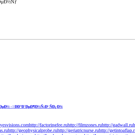
ºÐµÐ½Ñƒ
ÐµÐ½ - | ÐÐ°Ð´ÐµÐ¶Ð½Ñ‹Ð¹ ÑÐ¿Ð¾
/eyesvisions.com
http://factoringfee.ru
http://filmzones.ru
http://gadwall.ru
h
ns.ru
http://geophysicalprobe.ru
http://geriatricnurse.ru
http://getintoaflap.