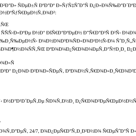
Ð°Ð» ÑÐµÐ±Ñ ÐºÐ°Ðº Ð»ÑƒÑ‡ÑˆÐ°Ñ Ð¿Ð»Ð¾Ñ‰Ð°Ð´ÐºÐ
¾Ð½ÐºÑƒÑ€ÐµÐ½Ñ‚Ð¾Ð²:
‚ÑŒ
ÑÑ‹Ð»ÐºÐµ Ð½Ð° ÐšÑ€Ð°ÐºÐµÐ½ Ð”Ñ€Ð°Ð³Ñ Ð²Ñ‹ Ð¼Ð
Ñ‰Ð¸Ñ‰ÐµÐ½Ñ‹ Ð¼Ð½Ð¾Ð³Ð¾ÑÐ»Ð¾Ð¹Ð½Ñ‹Ð¼ ÑˆÐ¸Ñ„Ñ€
¼Ð¾Ð¶Ð½Ð¾ÑÑ‚ÑŒ ÐºÐ¾Ð¼Ð¿Ñ€Ð¾Ð¼ÐµÑ‚Ð°Ñ†Ð¸Ð¸ Ð¿
Ð¾Ð»Ñ
½Ð³Ð° Ð¿Ð¾Ð·Ð²Ð¾Ð»ÑÐµÑ‚ ÐºÐ¾Ð½Ñ‚Ñ€Ð¾Ð»Ð¸Ñ€Ð¾Ð²Ð
Ð²Ñ‹ Ð½Ð°Ð¹Ð´ÐµÑ‚Ðµ ÑÐ¾Ñ‚Ð½Ð¸ Ð¿Ñ€Ð¾Ð²ÐµÑ€ÐµÐ½Ð½
°
Ñ‚Ð°ÐµÑ‚ 24/7, Ð¾Ð¿ÐµÑ€Ð°Ñ‚Ð¸Ð²Ð½Ð¾ Ñ€ÐµÑˆÐ°Ñ Ð