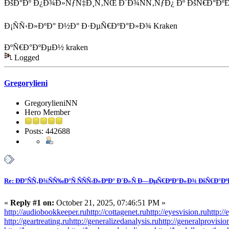
ÐšÐ°Ðº Ð¿Ð¾Ð»ÑƒÑ‡Ð¸Ñ‚ÑŒ Ð´Ð¾ÑÑ‚ÑƒÐ¿ Ðº ÐšÑ€Ð°Ð
Ð¡ÑÑ‹Ð»ÐºÐ° Ð½Ð° Ð·ÐµÑ€ÐºÐ°Ð»Ð¾ Kraken
ÐºÑ€Ð°ÐºÐµÐ½ kraken
Logged
Gregorylieni
GregorylieniNN
Hero Member
Posts: 442688
Re: ÐÐ°ÑÑ‚Ð¾ÑÑ‰Ð°Ñ ÑÑÑ‹Ð»ÐºÐ° Ð´Ð»Ñ Ð—ÐµÑ€ÐºÐ°Ð»Ð¾ ÐšÑ€Ð°Ðº
«
Reply #1 on:
October 21, 2025, 07:46:51 PM »
http://audiobookkeeper.ru
http://cottagenet.ru
http://eyesvision.ru
http:/
http://geartreating.ru
http://generalizedanalysis.ru
http://generalprovisio