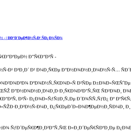
½ - | ÐÐ°Ð´ÐµÐ¶Ð½Ñ‹Ð¹ ÑÐ¿Ð¾ÑÐ¾
Ñ€Ð°ÐºÐµÐ½ Ð”Ñ€Ð°Ð³Ñ -
Ð½Ñ‹Ð¹ Ð³Ð¸Ð´ Ð² Ð¼Ð¸Ñ€Ðµ Ð°Ð½Ð¾Ð½Ð¸Ð¼Ð½Ñ‹Ñ… ÑÐ´
€Ð¾Ð²Ð¾Ð³Ð¾ ÐºÐ¾Ð½Ñ‚Ñ€Ð¾Ð»Ñ Ð²ÑÐµ Ð±Ð¾Ð»ÑŒÑˆÐ
ÑŒÑŽ Ð°Ð½Ð¾Ð½Ð¸Ð¼Ð¸Ð·Ð¸Ñ€Ð¾Ð²Ð°Ñ‚ÑŒ ÑÐ²Ð¾Ð¸ Ð¾
€Ð°Ð³Ñ, Ð²Ñ‹ Ð¿Ð¾Ð»ÑƒÑ‡Ð¸Ñ‚Ðµ Ð´Ð¾ÑÑ‚ÑƒÐ¿ Ðº ÐºÑ
ÐºÐ»ÑŽÐ·Ð¸Ð²Ð½Ñ‹Ð¼Ð¸ Ð¿Ñ€ÐµÐ´Ð»Ð¾Ð¶ÐµÐ½Ð¸ÑÐ¼Ð¸
Ð¾ ÑƒÐ´ÐµÑ€Ð¶Ð¸Ð²Ð°Ñ‚ÑŒ Ð»Ð¸Ð´ÐµÑ€ÑÐºÐ¸Ðµ Ð¿Ð¾Ð·