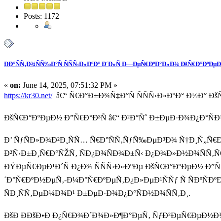
Posts: 1172
ÐÐ°ÑÑ‚Ð¾ÑÑ‰Ð°Ñ ÑÑÑ‹Ð»ÐºÐ° Ð´Ð»Ñ Ð—ÐµÑ€ÐºÐ°Ð»Ð¾ ÐšÑ€Ð°ÐºÐµÐ
«
on:
June 14, 2025, 07:51:32 PM »
https://kr30.net/
â€“ Ñ€Ð°Ð±Ð¾Ñ‡Ð°Ñ ÑÑÑ‹Ð»ÐºÐ° Ð½Ð° Ðš
ÐšÑ€Ð°ÐºÐµÐ½ Ð”Ñ€Ð°Ð³Ñ â€“ Ð²Ð°Ñˆ Ð±ÐµÐ·Ð¾Ð¿Ð°Ñ
Ð’ ÑƒÑÐ»Ð¾Ð²Ð¸ÑÑ… Ñ€Ð°ÑÑ‚ÑƒÑ‰ÐµÐ³Ð¾ Ñ†Ð¸Ñ„Ñ
Ð²Ñ‹Ð±Ð¸Ñ€Ð°ÑŽÑ‚ ÑÐ¿Ð¾ÑÐ¾Ð±Ñ‹ Ð¿Ð¾Ð»Ð½Ð¾ÑÑ‚
ÐŸÐµÑ€ÐµÐ¹Ð´Ñ Ð¿Ð¾ ÑÑÑ‹Ð»ÐºÐµ ÐšÑ€Ð°ÐºÐµÐ½ Ð”Ñ
´Ð°Ñ€ÐºÐ½ÐµÑ‚-Ð¼Ð°Ñ€ÐºÐµÑ‚Ð¿Ð»ÐµÐ¹ÑÑƒ Ñ ÑÐºÑ
ÑÐ¸ÑÑ‚ÐµÐ¼Ð¾Ð¹ Ð±ÐµÐ·Ð¾Ð¿Ð°ÑÐ½Ð¾ÑÑ‚Ð¸.
ÐšÐ ÐÐšÐ•Ð Ð¿Ñ€Ð¾Ð´Ð¾Ð»Ð¶Ð°ÐµÑ‚ ÑƒÐ²ÐµÑ€ÐµÐ½Ð½