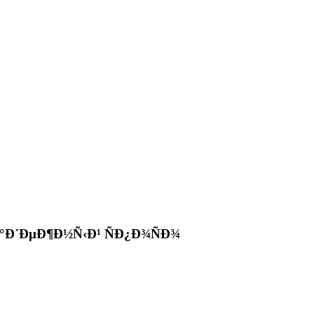
Ð°Ð´ÐµÐ¶Ð½Ñ‹Ð¹ ÑÐ¿Ð¾ÑÐ¾