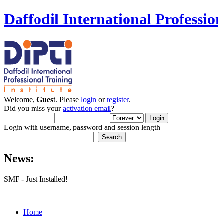
Daffodil International Professio
Welcome,
Guest
. Please
login
or
register
.
Did you miss your
activation email
?
Login with username, password and session length
News:
SMF - Just Installed!
Home