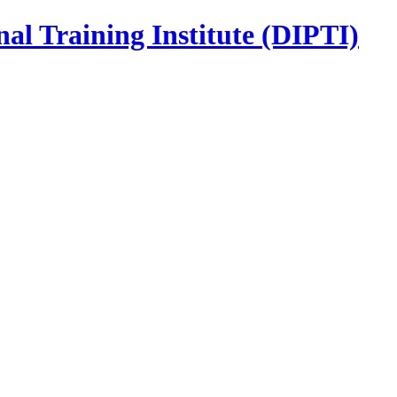
nal Training Institute (DIPTI)