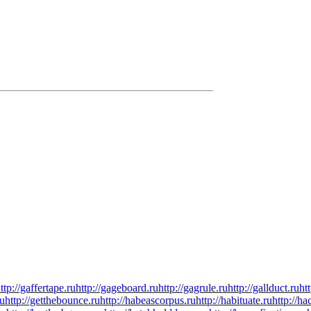
ttp://gaffertape.ru
http://gageboard.ru
http://gagrule.ru
http://gallduct.ru
ht
ru
http://getthebounce.ru
http://habeascorpus.ru
http://habituate.ru
http://ha