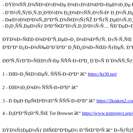
- ÐŸÐ¾ÑÑ‚Ð¾ÑÐ½Ð½Ð¾Ðµ Ð¾Ð±Ð½Ð¾Ð²Ð»ÐµÐ½Ð¸Ðµ Ð
- Ð˜Ð½Ñ‚ÑƒÐ¸Ñ‚Ð¸Ð²Ð½Ð¾ Ð¿Ð¾Ð½ÑÑ‚Ð½Ñ‹Ð¹ Ð¸Ð½Ñ‚Ð
- ÐœÐ½Ð¾Ð³Ð¾Ñ„Ð°ÐºÑ‚Ð¾Ñ€Ð½ÑƒÑŽ Ð°ÑƒÑ‚ÐµÐ½Ñ‚Ð¸
- Ð¡Ð¸ÑÑ‚ÐµÐ¼Ñƒ Ð³Ð°Ñ€Ð°Ð½Ñ‚Ð¸Ð¹Ð½Ñ‹Ñ… ÑÐ´ÐµÐ»
ÐŸÐ¾Ð»ÑŒÐ·Ð¾Ð²Ð°Ñ‚ÐµÐ»Ð¸ Ð¼Ð¾Ð³ÑƒÑ‚ Ð±Ñ‹Ñ‚ÑŒ Ñ
ÐºÐ°Ðº Ð¿Ð»Ð¾Ñ‰Ð°Ð´ÐºÐ° Ð¸ÑÐ¿Ð¾Ð»ÑŒÐ·ÑƒÐµÑ‚ 
ÐÐºÑ‚ÑƒÐ°Ð»ÑŒÐ½Ñ‹Ðµ ÑÑÑ‹Ð»ÐºÐ¸ Ð´Ð»Ñ Ð´Ð¾ÑÑ‚Ñ
1 - ÐšÐ»Ð¸Ñ€Ð½ÐµÑ‚ ÑÑÑ‹Ð»ÐºÐ° â€“
https://kr30.net/
2 - ÐžÐ½Ð¸Ð¾Ð½ ÑÑÑ‹Ð»ÐºÐ° â€“
3 - Ð ÐµÐ·ÐµÑ€Ð²Ð½Ð°Ñ ÑÑÑ‹Ð»ÐºÐ° â€“
https://2kraken2.c
4 - Ð¡ÐºÐ°Ñ‡Ð°Ñ‚ÑŒ Tor Browser â€“
https://www.torproject.org
ÐŸÐ¾Ñ‡ÐµÐ¼Ñƒ ÐšÑ€Ð°ÐºÐµÐ½ Ð”Ñ€Ð°Ð³Ñ â€“ Ð»ÑƒÑ‡