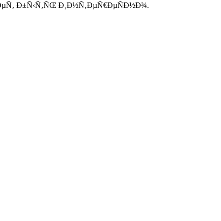
Ð¶ÐµÑ‚ Ð±Ñ‹Ñ‚ÑŒ Ð¸Ð½Ñ‚ÐµÑ€ÐµÑÐ½Ð¾.