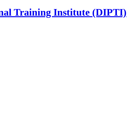
nal Training Institute (DIPTI)