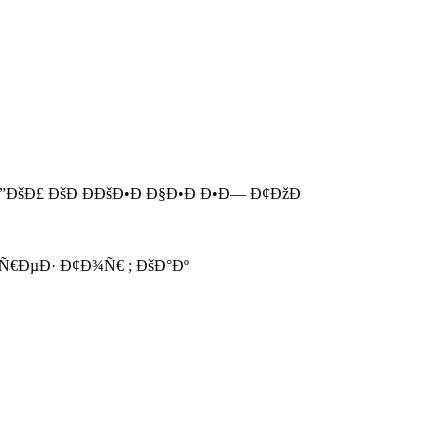
ÐšÐ£ ÐšÐ ÐÐšÐ•Ð Ð§Ð•Ð Ð•Ð— Ð¢ÐžÐ
µÑ€ÐµÐ· Ð¢Ð¾Ñ€ ; ÐšÐ°Ðº