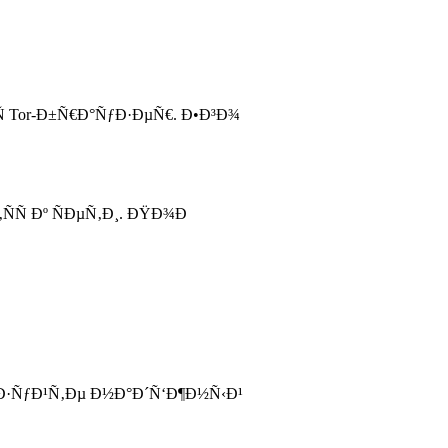
 Tor-Ð±Ñ€Ð°ÑƒÐ·ÐµÑ€. Ð•Ð³Ð¾
Ñ Ðº ÑÐµÑ‚Ð¸. ÐŸÐ¾Ð
ŒÐ·ÑƒÐ¹Ñ‚Ðµ Ð½Ð°Ð´Ñ‘Ð¶Ð½Ñ‹Ð¹