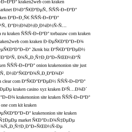
»ÐºÐ° kraken2web com kraken
rknet Ð¼Ð°Ñ€ÐºÐµÑ‚ ÑÑÑ‹Ð»ÐºÐ°
aken ÐºÐ»Ð¸Ñ€ ÑÑÑ‹Ð»ÐºÐ°
ÑÐ°Ð¹Ñ‚ Ð°Ð½Ð¾Ð½Ð¸Ð¼Ð½Ñ‹Ñ…
 ru kraken ÑÑÑ‹Ð»ÐºÐ° torbazaw com kraken
raken2web com kraken Ð·ÐµÑ€ÐºÐ°Ð»Ð¾
·ÐµÑ€ÐºÐ°Ð»Ð° 2krnk biz ÐºÑ€Ð°ÐºÐµÐ½
et ÑÐ°Ð¹Ñ‚ Ð¾Ñ„Ð¸Ñ†Ð¸Ð°Ð»ÑŒÐ½Ð°Ñ
ÑÑ‹Ð»ÐºÐ° onion krakenonion site just
°Ð¹Ñ‚ Ð½Ð°Ñ€ÐºÐ¾Ñ‚Ð¸ÐºÐ¾Ð²
lear com ÐºÑ€Ð°ÐºÐµÐ½ ÑÑÑ‹Ð»ÐºÐ°
µÐµ kraken casino xyz kraken Ð²Ñ…Ð¾Ð´
Ð¾ krakenonion site kraken ÑÑÑ‹Ð»ÐºÐ°
e com kit kraken
ÐºÐ°Ð»Ð° krakenonion site kraken
¾Ñ‡ÐµÐµ market Ñ€Ð°Ð±Ð¾Ñ‡ÐµÐµ
ken Ð¾Ñ„Ð¸Ñ†Ð¸Ð°Ð»ÑŒÐ½Ñ‹Ðµ