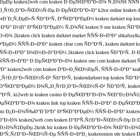
µÐµ kraken2web com kraken Ð·ÐµÑ€ÐºÐ°Ð»Ð¾ Ñ‚Ð¾Ñ€ ÑÑÑ‹Ð
†Ð¸Ð°Ð»ÑŒÐ½Ñ‹Ðµ Ð·ÐµÑ€ÐºÐ°Ð»Ð° k2tor online kraken da
Ð´Ð¸Ñ‚ÐµÐ»Ñ ÑÐ°Ð¹Ñ‚ ÐºÑ€Ð°ÐºÐµÐ½ kraken darknet top kr
Ñ‹Ð»ÐºÐ° Ð½Ð° ÐºÑ€Ð°ÐºÐµÐ½ Ñ‚Ð¾Ñ€ kraken 9 one kraken 
 2kraken click kraken darknet market ÑÑÑ‹Ð»ÐºÐ° shkafssylka
ÑÑÑ‹Ð»ÐºÐ° kraken clear com ÑÐ°Ð¹Ñ‚ kraken darknet k
ÑÑ‹Ð»ÐºÐ° Ð¾Ð½Ð»Ð°Ð¹Ð½ 2kraken click kraken ÑÐ°Ð¹Ñ‚ Ð
ÑÑ‹Ð»ÐºÐ° Ð·ÐµÑ€ÐºÐ°Ð»Ð¾ kraken one com kraken darkn
° kraken2web com kraken ÐºÐ»Ð¸Ñ€Ð½ÐµÑ‚ ÑÑÑ‹Ð»ÐºÐ° kraken Ñ
Ñ†Ð¸Ð°Ð»ÑŒÐ½Ñ‹Ð¹ ÑÐ°Ð¹Ñ‚ krakendarknet top kraken ÑÐ
ºÑ€Ð°ÐºÐµÐ½ Ð¾Ñ„Ð¸Ñ†Ð¸Ð°Ð»ÑŒÐ½Ñ‹Ð¹ ÑÐ°Ð¹Ñ‚ kraken c
°Ð¹Ñ‚ kr2web in kraken casino Ð·ÐµÑ€ÐºÐ°Ð»Ð¾ Ñ€Ð°Ð±Ð¾Ñ‡Ð
ÐºÐ°Ð»Ð¾ kraken link top kraken ÑÑÑ‹Ð»ÐºÐ° Ð·ÐµÑ€ÐºÐ°Ð»
k biz Ð¿Ð»Ð¾Ñ‰Ð°Ð´ÐºÐ° ÐºÑ€Ð°ÐºÐµÐ½ ÑÑÑ‹Ð»ÐºÐ° kraken on
Ð»Ð¾ kraken2web com kraken Ð°ÐºÑ‚ÑƒÐ°Ð»ÑŒÐ½Ñ‹Ðµ Ð·ÐµÑ€
°Ð±Ð¾Ñ‡ÐµÐµ 2krnk biz kraken Ð·ÐµÑ€ÐºÐ°Ð»Ð¾ Ñ€Ð°Ð±Ð
Ð°ÐºÑ‚ÑƒÐ°Ð»ÑŒÐ½Ñ‹Ðµ ÑÑÑ‹Ð»ÐºÐ¸ krakenonion site kra