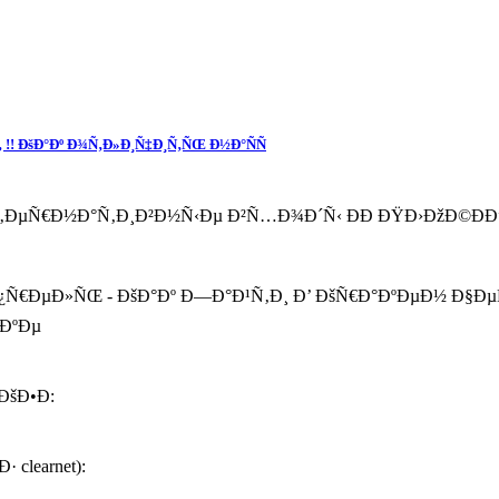
 !! ÐšÐ°Ðº Ð¾Ñ‚Ð»Ð¸Ñ‡Ð¸Ñ‚ÑŒ Ð½Ð°ÑÑ
ÐµÑ€Ð½Ð°Ñ‚Ð¸Ð²Ð½Ñ‹Ðµ Ð²Ñ…Ð¾Ð´Ñ‹ ÐÐ ÐŸÐ›ÐžÐ©ÐÐ”
ÐÐ¿Ñ€ÐµÐ»ÑŒ - ÐšÐ°Ðº Ð—Ð°Ð¹Ñ‚Ð¸ Ð’ ÐšÑ€Ð°ÐºÐµÐ½ Ð§Ð
ÐºÐµ
šÐ•Ð:
learnet):