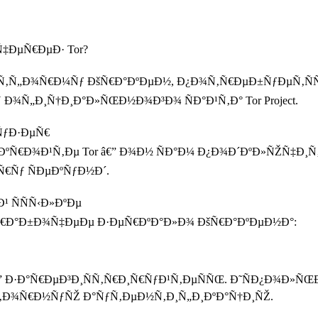
Ñ‡ÐµÑ€ÐµÐ· Tor?
Ñ‚Ñ„Ð¾Ñ€Ð¼Ñƒ ÐšÑ€Ð°ÐºÐµÐ½, Ð¿Ð¾Ñ‚Ñ€ÐµÐ±ÑƒÐµÑ‚ÑÑ
¾Ñ„Ð¸Ñ†Ð¸Ð°Ð»ÑŒÐ½Ð¾Ð³Ð¾ ÑÐ°Ð¹Ñ‚Ð° Tor Project.
ÑƒÐ·ÐµÑ€
Ñ€Ð¾Ð¹Ñ‚Ðµ Tor â€” Ð¾Ð½ ÑÐ°Ð¼ Ð¿Ð¾Ð´ÐºÐ»ÑŽÑ‡Ð¸Ñ‚Ñ
€Ñƒ ÑÐµÐºÑƒÐ½Ð´.
 ÑÑÑ‹Ð»ÐºÐµ
° Ñ€Ð°Ð±Ð¾Ñ‡ÐµÐµ Ð·ÐµÑ€ÐºÐ°Ð»Ð¾ ÐšÑ€Ð°ÐºÐµÐ½Ð°:
€” Ð·Ð°Ñ€ÐµÐ³Ð¸ÑÑ‚Ñ€Ð¸Ñ€ÑƒÐ¹Ñ‚ÐµÑÑŒ. Ð˜ÑÐ¿Ð¾Ð»Ñ
‚Ð¾Ñ€Ð½ÑƒÑŽ Ð°ÑƒÑ‚ÐµÐ½Ñ‚Ð¸Ñ„Ð¸ÐºÐ°Ñ†Ð¸ÑŽ.