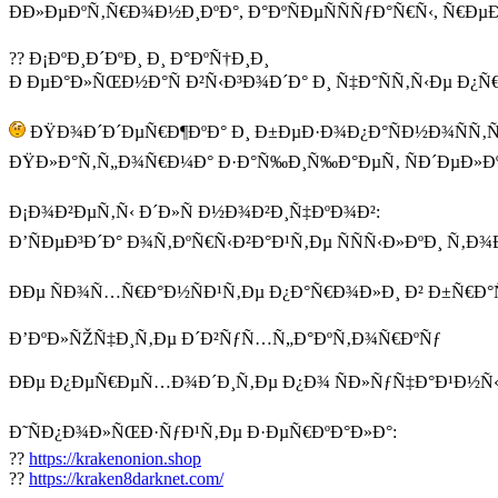
Ð­Ð»ÐµÐºÑ‚Ñ€Ð¾Ð½Ð¸ÐºÐ°, Ð°ÐºÑÐµÑÑÑƒÐ°Ñ€Ñ‹, Ñ€Ð
?? Ð¡ÐºÐ¸Ð´ÐºÐ¸ Ð¸ Ð°ÐºÑ†Ð¸Ð¸
Ð ÐµÐ°Ð»ÑŒÐ½Ð°Ñ Ð²Ñ‹Ð³Ð¾Ð´Ð° Ð¸ Ñ‡Ð°ÑÑ‚Ñ‹Ðµ Ð¿
ÐŸÐ¾Ð´Ð´ÐµÑ€Ð¶ÐºÐ° Ð¸ Ð±ÐµÐ·Ð¾Ð¿Ð°ÑÐ½Ð¾ÑÑ‚
ÐŸÐ»Ð°Ñ‚Ñ„Ð¾Ñ€Ð¼Ð° Ð·Ð°Ñ‰Ð¸Ñ‰Ð°ÐµÑ‚ ÑÐ´ÐµÐ»Ðº
Ð¡Ð¾Ð²ÐµÑ‚Ñ‹ Ð´Ð»Ñ Ð½Ð¾Ð²Ð¸Ñ‡ÐºÐ¾Ð²:
Ð’ÑÐµÐ³Ð´Ð° Ð¾Ñ‚ÐºÑ€Ñ‹Ð²Ð°Ð¹Ñ‚Ðµ ÑÑÑ‹Ð»ÐºÐ¸ Ñ‚
ÐÐµ ÑÐ¾Ñ…Ñ€Ð°Ð½ÑÐ¹Ñ‚Ðµ Ð¿Ð°Ñ€Ð¾Ð»Ð¸ Ð² Ð±Ñ€Ð
Ð’ÐºÐ»ÑŽÑ‡Ð¸Ñ‚Ðµ Ð´Ð²ÑƒÑ…Ñ„Ð°ÐºÑ‚Ð¾Ñ€ÐºÑƒ
ÐÐµ Ð¿ÐµÑ€ÐµÑ…Ð¾Ð´Ð¸Ñ‚Ðµ Ð¿Ð¾ ÑÐ»ÑƒÑ‡Ð°Ð¹Ð½Ñ‹
Ð˜ÑÐ¿Ð¾Ð»ÑŒÐ·ÑƒÐ¹Ñ‚Ðµ Ð·ÐµÑ€ÐºÐ°Ð»Ð°:
??
https://krakenonion.shop
??
https://kraken8darknet.com/