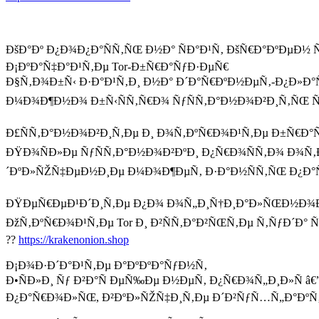
ÐšÐ°Ðº Ð¿Ð¾Ð¿Ð°ÑÑ‚ÑŒ Ð½Ð° ÑÐ°Ð¹Ñ‚ ÐšÑ€Ð°ÐºÐµÐ½ 
Ð¡ÐºÐ°Ñ‡Ð°Ð¹Ñ‚Ðµ Tor-Ð±Ñ€Ð°ÑƒÐ·ÐµÑ€
Ð§Ñ‚Ð¾Ð±Ñ‹ Ð·Ð°Ð¹Ñ‚Ð¸ Ð½Ð° Ð´Ð°Ñ€ÐºÐ½ÐµÑ‚-Ð¿Ð»Ð°
Ð¼Ð¾Ð¶Ð½Ð¾ Ð±Ñ‹ÑÑ‚Ñ€Ð¾ ÑƒÑÑ‚Ð°Ð½Ð¾Ð²Ð¸Ñ‚ÑŒ Ñ Ð
Ð£ÑÑ‚Ð°Ð½Ð¾Ð²Ð¸Ñ‚Ðµ Ð¸ Ð¾Ñ‚ÐºÑ€Ð¾Ð¹Ñ‚Ðµ Ð±Ñ€Ð°
ÐŸÐ¾ÑÐ»Ðµ ÑƒÑÑ‚Ð°Ð½Ð¾Ð²ÐºÐ¸ Ð¿Ñ€Ð¾ÑÑ‚Ð¾ Ð¾Ñ‚Ðº
´ÐºÐ»ÑŽÑ‡ÐµÐ½Ð¸Ðµ Ð¼Ð¾Ð¶ÐµÑ‚ Ð·Ð°Ð½ÑÑ‚ÑŒ Ð¿Ð°Ñ
ÐŸÐµÑ€ÐµÐ¹Ð´Ð¸Ñ‚Ðµ Ð¿Ð¾ Ð¾Ñ„Ð¸Ñ†Ð¸Ð°Ð»ÑŒÐ½Ð¾Ð¹
ÐžÑ‚ÐºÑ€Ð¾Ð¹Ñ‚Ðµ Tor Ð¸ Ð²ÑÑ‚Ð°Ð²ÑŒÑ‚Ðµ Ñ‚ÑƒÐ´Ð
??
https://krakenonion.shop
Ð¡Ð¾Ð·Ð´Ð°Ð¹Ñ‚Ðµ Ð°ÐºÐºÐ°ÑƒÐ½Ñ‚
Ð•ÑÐ»Ð¸ Ñƒ Ð²Ð°Ñ ÐµÑ‰Ðµ Ð½ÐµÑ‚ Ð¿Ñ€Ð¾Ñ„Ð¸Ð»Ñ â
Ð¿Ð°Ñ€Ð¾Ð»ÑŒ, Ð²ÐºÐ»ÑŽÑ‡Ð¸Ñ‚Ðµ Ð´Ð²ÑƒÑ…Ñ„Ð°ÐºÑ