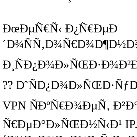
ÐœÐµÑ€Ñ‹ Ð¿Ñ€ÐµÐ
´Ð¾ÑÑ‚Ð¾Ñ€Ð¾Ð¶Ð½Ð¾
Ð¸ÑÐ¿Ð¾Ð»ÑŒÐ·Ð¾Ð²Ð
?? Ð˜ÑÐ¿Ð¾Ð»ÑŒÐ·ÑƒÐ
VPN ÑÐºÑ€Ð¾ÐµÑ‚ Ð²Ð
Ñ€ÐµÐ°Ð»ÑŒÐ½Ñ‹Ð¹ IP.