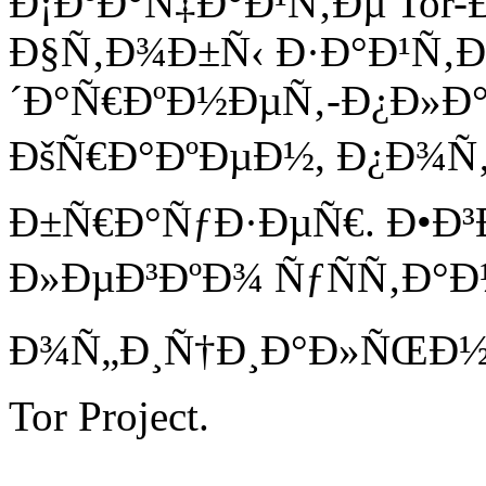
Ð¡ÐºÐ°Ñ‡Ð°Ð¹Ñ‚Ðµ Tor
Ð§Ñ‚Ð¾Ð±Ñ‹ Ð·Ð°Ð¹Ñ‚Ð
´Ð°Ñ€ÐºÐ½ÐµÑ‚-Ð¿Ð»Ð
ÐšÑ€Ð°ÐºÐµÐ½, Ð¿Ð¾Ñ‚
Ð±Ñ€Ð°ÑƒÐ·ÐµÑ€. Ð•
Ð»ÐµÐ³ÐºÐ¾ ÑƒÑÑ‚Ð°Ð
Ð¾Ñ„Ð¸Ñ†Ð¸Ð°Ð»ÑŒÐ½Ð
Tor Project.