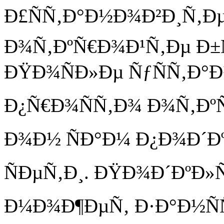
Ð£ÑÑ‚Ð°Ð½Ð¾Ð²Ð¸Ñ‚Ðµ
Ð¾Ñ‚ÐºÑ€Ð¾Ð¹Ñ‚Ðµ Ð±
ÐŸÐ¾ÑÐ»Ðµ ÑƒÑÑ‚Ð°
Ð¿Ñ€Ð¾ÑÑ‚Ð¾ Ð¾Ñ‚ÐºÑ
Ð¾Ð½ ÑÐ°Ð¼ Ð¿Ð¾Ð´Ðº
ÑÐµÑ‚Ð¸. ÐŸÐ¾Ð´ÐºÐ
Ð¼Ð¾Ð¶ÐµÑ‚ Ð·Ð°Ð½Ñ