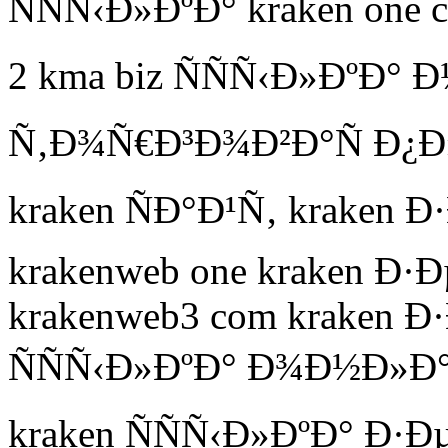
ÑÑÑ‹Ð»ÐºÐ° kraken one 
2 kma biz ÑÑÑ‹Ð»ÐºÐ° Ð
Ñ‚Ð¾Ñ€Ð³Ð¾Ð²Ð°Ñ Ð¿Ð
kraken ÑÐ°Ð¹Ñ‚ kraken
krakenweb one kraken Ð
krakenweb3 com kraken
ÑÑÑ‹Ð»ÐºÐ° Ð¾Ð½Ð»Ð°
kraken ÑÑÑ‹Ð»ÐºÐ° Ð·