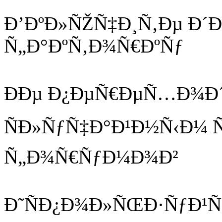
Ð’ÐºÐ»ÑŽÑ‡Ð¸Ñ‚Ðµ Ð´
Ñ„Ð°ÐºÑ‚Ð¾Ñ€ÐºÑƒ
ÐÐµ Ð¿ÐµÑ€ÐµÑ…Ð¾Ð´
ÑÐ»ÑƒÑ‡Ð°Ð¹Ð½Ñ‹Ð¼ Ñ
Ñ„Ð¾Ñ€ÑƒÐ¼Ð¾Ð²
Ð˜ÑÐ¿Ð¾Ð»ÑŒÐ·ÑƒÐ¹Ñ