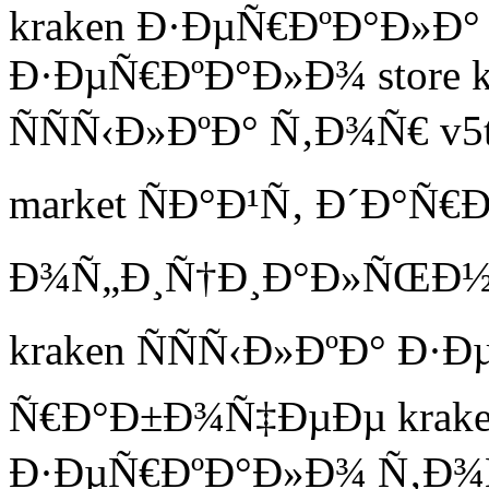
kraken Ð·ÐµÑ€ÐºÐ°Ð»Ð° k
Ð·ÐµÑ€ÐºÐ°Ð»Ð¾ store kr
ÑÑÑ‹Ð»ÐºÐ° Ñ‚Ð¾Ñ€ v5to
market ÑÐ°Ð¹Ñ‚ Ð´Ð°Ñ
Ð¾Ñ„Ð¸Ñ†Ð¸Ð°Ð»ÑŒÐ½Ñ‹
kraken ÑÑÑ‹Ð»ÐºÐ° Ð
Ñ€Ð°Ð±Ð¾Ñ‡ÐµÐµ kraken
Ð·ÐµÑ€ÐºÐ°Ð»Ð¾ Ñ‚Ð¾Ñ