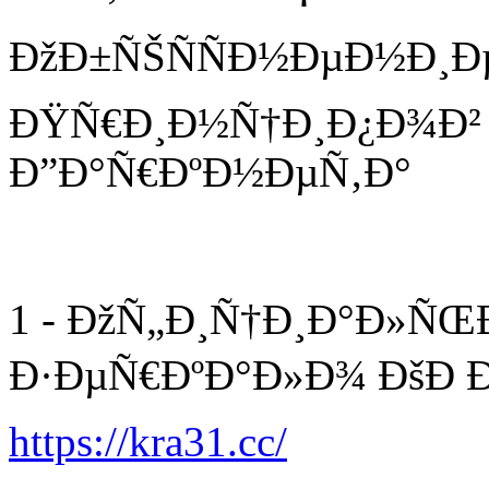
ÐžÐ±ÑŠÑÑÐ½ÐµÐ½Ð¸Ð
ÐŸÑ€Ð¸Ð½Ñ†Ð¸Ð¿Ð¾Ð² 
Ð”Ð°Ñ€ÐºÐ½ÐµÑ‚Ð°
1 - ÐžÑ„Ð¸Ñ†Ð¸Ð°Ð»Ñ
Ð·ÐµÑ€ÐºÐ°Ð»Ð¾ ÐšÐ Ð
https://kra31.cc/