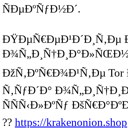
ÑÐµÐºÑƒÐ½Ð´.
ÐŸÐµÑ€ÐµÐ¹Ð´Ð¸Ñ‚Ðµ 
Ð¾Ñ„Ð¸Ñ†Ð¸Ð°Ð»ÑŒÐ½Ð
ÐžÑ‚ÐºÑ€Ð¾Ð¹Ñ‚Ðµ Tor 
Ñ‚ÑƒÐ´Ð° Ð¾Ñ„Ð¸Ñ†Ð
ÑÑÑ‹Ð»ÐºÑƒ ÐšÑ€Ð°Ðº
??
https://krakenonion.shop