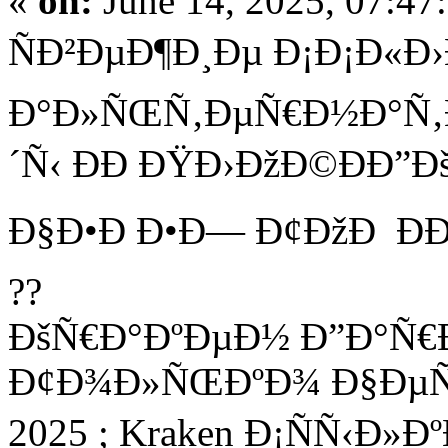
«
on:
June 14, 2025, 07:47
ÑÐ²ÐµÐ¶Ð¸Ðµ Ð¡Ð¡Ð«Ð›
Ð°Ð»ÑŒÑ‚ÐµÑ€Ð½Ð°Ñ‚
´Ñ‹ ÐÐ ÐŸÐ›ÐžÐ©ÐÐ”Ðš
Ð§Ð•Ð Ð•Ð— Ð¢ÐžÐ ÐÐ
??
ÐšÑ€Ð°ÐºÐµÐ½ Ð”Ð°Ñ€
Ð¢Ð¾Ð»ÑŒÐºÐ¾ Ð§ÐµÑ€
2025 ; Kraken Ð¡ÑÑ‹Ð»