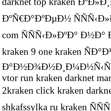
darknet top kraken ÐºÐ»Ð
ÐºÑ€Ð°ÐºÐµÐ½ ÑÑÑ‹Ð»Ð
com ÑÑÑ‹Ð»ÐºÐ° Ð½Ð
kraken 9 one kraken ÑÐ°Ð
Ð°Ð½Ð¾Ð½Ð¸Ð¼Ð½Ñ‹Ñ
vtor run kraken darknet
2kraken click kraken dark
shkafssylka ru kraken ÑÑ