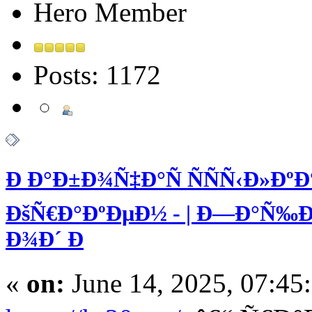
Hero Member
Posts: 1172
Ð Ð°Ð±Ð¾Ñ‡Ð°Ñ ÑÑÑ‹Ð»Ðº
ÐšÑ€Ð°ÐºÐµÐ½ - | Ð—Ð°Ñ
Ð¾Ð´ Ð
«
on:
June 14, 2025, 07:45