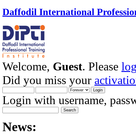
Daffodil International Professio
Welcome,
Guest
. Please
lo
Did you miss your
activati
Login with username, passw
News: