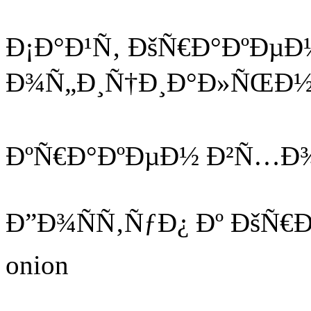
Ð¡Ð°Ð¹Ñ‚ ÐšÑ€Ð°ÐºÐµÐ
Ð¾Ñ„Ð¸Ñ†Ð¸Ð°Ð»ÑŒÐ½Ð°
ÐºÑ€Ð°ÐºÐµÐ½ Ð²Ñ…Ð¾
Ð”Ð¾ÑÑ‚ÑƒÐ¿ Ðº ÐšÑ€
onion