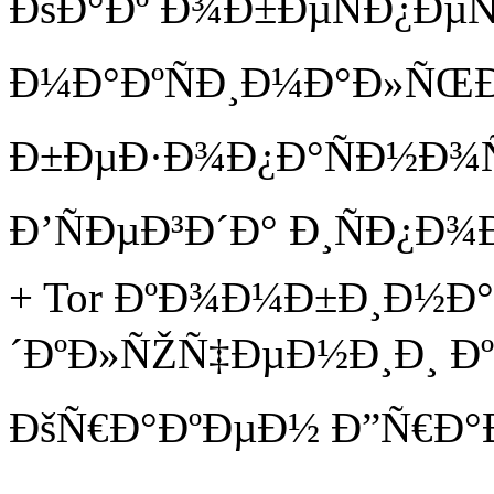
ÐšÐ°Ðº Ð¾Ð±ÐµÑÐ¿Ðµ
Ð¼Ð°ÐºÑÐ¸Ð¼Ð°Ð»ÑŒ
Ð±ÐµÐ·Ð¾Ð¿Ð°ÑÐ½Ð¾Ñ
Ð’ÑÐµÐ³Ð´Ð° Ð¸ÑÐ¿Ð
+ Tor ÐºÐ¾Ð¼Ð±Ð¸Ð½Ð
´ÐºÐ»ÑŽÑ‡ÐµÐ½Ð¸Ð¸ Ðº 
ÐšÑ€Ð°ÐºÐµÐ½ Ð”Ñ€Ð°Ð