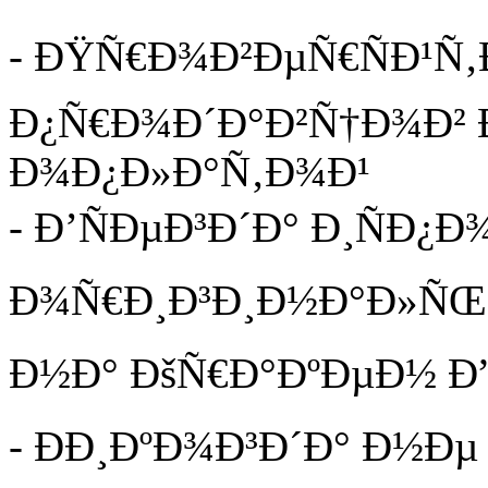
- ÐŸÑ€Ð¾Ð²ÐµÑ€ÑÐ¹Ñ‚
Ð¿Ñ€Ð¾Ð´Ð°Ð²Ñ†Ð¾Ð² 
Ð¾Ð¿Ð»Ð°Ñ‚Ð¾Ð¹
- Ð’ÑÐµÐ³Ð´Ð° Ð¸ÑÐ
Ð¾Ñ€Ð¸Ð³Ð¸Ð½Ð°Ð»ÑŒÐ
Ð½Ð° ÐšÑ€Ð°ÐºÐµÐ½ Ð”
- ÐÐ¸ÐºÐ¾Ð³Ð´Ð° Ð½Ð