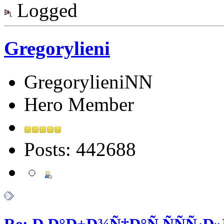
Logged
Gregorylieni
GregorylieniNN
Hero Member
Posts: 442688
Re: Ð Ð°Ð±Ð¾Ñ‡Ð°Ñ ÑÑÑ‹Ð