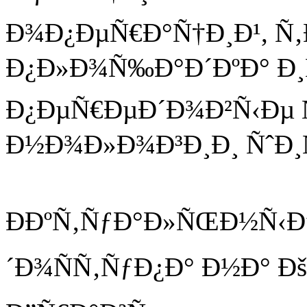
Ð¾Ð¿ÐµÑ€Ð°Ñ†Ð¸Ð¹, Ñ‚
Ð¿Ð»Ð¾Ñ‰Ð°Ð´ÐºÐ° Ð
Ð¿ÐµÑ€ÐµÐ´Ð¾Ð²Ñ‹Ðµ
Ð½Ð¾Ð»Ð¾Ð³Ð¸Ð¸ ÑˆÐ¸
ÐÐºÑ‚ÑƒÐ°Ð»ÑŒÐ½Ñ‹Ðµ 
´Ð¾ÑÑ‚ÑƒÐ¿Ð° Ð½Ð° Ð