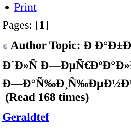
Print
Pages: [
1
]
Author
Topic: Ð Ð°Ð±Ð
Ð´Ð»Ñ Ð—ÐµÑ€ÐºÐ°Ð»
Ð—Ð°Ñ‰Ð¸Ñ‰ÐµÐ½Ð½
(Read 168 times)
Geraldtef