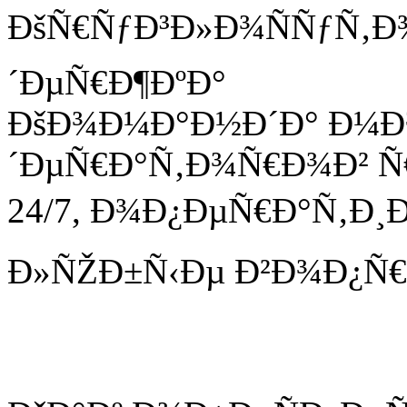
ÐšÑ€ÑƒÐ³Ð»Ð¾ÑÑƒÑ‚Ð
´ÐµÑ€Ð¶ÐºÐ°
ÐšÐ¾Ð¼Ð°Ð½Ð´Ð° Ð¼
´ÐµÑ€Ð°Ñ‚Ð¾Ñ€Ð¾Ð² Ñ
24/7, Ð¾Ð¿ÐµÑ€Ð°Ñ‚Ð¸
Ð»ÑŽÐ±Ñ‹Ðµ Ð²Ð¾Ð¿Ñ€