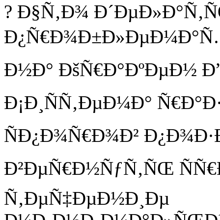
? Ð§Ñ‚Ð¾ Ð´ÐµÐ»Ð°Ñ‚Ñ
Ð¿Ñ€Ð¾Ð±Ð»ÐµÐ¼Ð°Ñ…
Ð½Ð° ÐšÑ€Ð°ÐºÐµÐ½ Ð”
Ð¡Ð¸ÑÑ‚ÐµÐ¼Ð° Ñ€Ð°Ð
ÑÐ¿Ð¾Ñ€Ð¾Ð² Ð¿Ð¾Ð·
Ð²ÐµÑ€Ð½ÑƒÑ‚ÑŒ ÑÑ€Ð
Ñ‚ÐµÑ‡ÐµÐ½Ð¸Ðµ