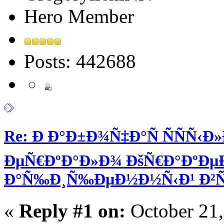
Hero Member
Posts: 442688
Re: Ð Ð°Ð±Ð¾Ñ‡Ð°Ñ ÑÑÑ‹Ð
ÐµÑ€ÐºÐ°Ð»Ð¾ ÐšÑ€Ð°ÐºÐµÐ
Ð°Ñ‰Ð¸Ñ‰ÐµÐ½Ð½Ñ‹Ð¹ Ð
«
Reply #1 on:
October 21,