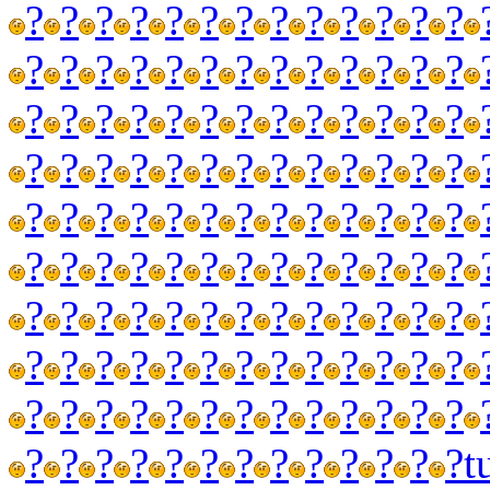
?
?
?
?
?
?
?
?
?
?
?
?
?
?
?
?
?
?
?
?
?
?
?
?
?
?
?
?
?
?
?
?
?
?
?
?
?
?
?
?
?
?
?
?
?
?
?
?
?
?
?
?
?
?
?
?
?
?
?
?
?
?
?
?
?
?
?
?
?
?
?
?
?
?
?
?
?
?
?
?
?
?
?
?
?
?
?
?
?
?
?
?
?
?
?
?
?
?
?
?
?
?
?
?
?
?
?
?
?
?
?
?
?
?
?
?
?
?
?
?
?
?
?
?
?
?
?
?
?
?
t