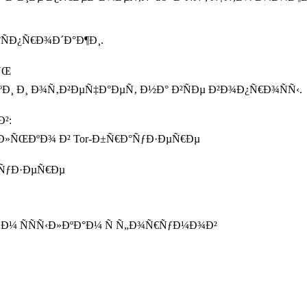
°ÑÐ¿Ñ€Ð¾Ð´Ð°Ð¶Ð¸.
ÑŒ
¸ Ð¸ Ð¾Ñ‚Ð²ÐµÑ‡Ð°ÐµÑ‚ Ð½Ð° Ð²ÑÐµ Ð²Ð¾Ð¿Ñ€Ð¾ÑÑ‹.
²:
Ð¾Ð»ÑŒÐºÐ¾ Ð² Tor-Ð±Ñ€Ð°ÑƒÐ·ÐµÑ€Ðµ
°ÑƒÐ·ÐµÑ€Ðµ
Ð¼ ÑÑÑ‹Ð»ÐºÐ°Ð¼ Ñ Ñ„Ð¾Ñ€ÑƒÐ¼Ð¾Ð²