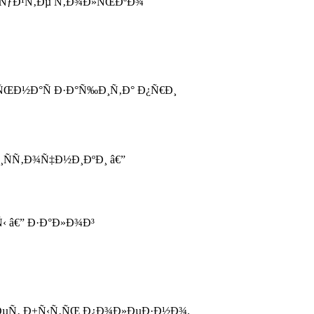
Ð·ÑƒÐ¹Ñ‚Ðµ Ñ‚Ð¾Ð»ÑŒÐºÐ¾
Ð½Ð°Ñ Ð·Ð°Ñ‰Ð¸Ñ‚Ð° Ð¿Ñ€Ð¸
ÑÑ‚Ð¾Ñ‡Ð½Ð¸ÐºÐ¸ â€”
‹ â€” Ð·Ð°Ð»Ð¾Ð³
Ð¶ÐµÑ‚ Ð±Ñ‹Ñ‚ÑŒ Ð¿Ð¾Ð»ÐµÐ·Ð½Ð¾.