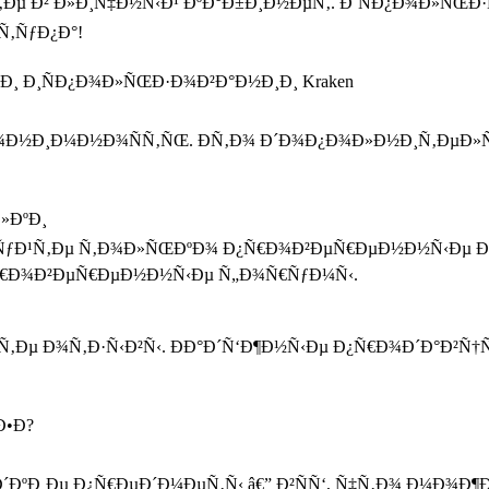
‚Ðµ Ð² Ð»Ð¸Ñ‡Ð½Ñ‹Ð¹ ÐºÐ°Ð±Ð¸Ð½ÐµÑ‚. Ð˜ÑÐ¿Ð¾Ð»ÑŒ
Ñ‚ÑƒÐ¿Ð°!
¸ Ð¸ÑÐ¿Ð¾Ð»ÑŒÐ·Ð¾Ð²Ð°Ð½Ð¸Ð¸ Kraken
½Ð¸Ð¼Ð½Ð¾ÑÑ‚ÑŒ. Ð­Ñ‚Ð¾ Ð´Ð¾Ð¿Ð¾Ð»Ð½Ð¸Ñ‚ÐµÐ»ÑŒ
»ÐºÐ¸
ÑƒÐ¹Ñ‚Ðµ Ñ‚Ð¾Ð»ÑŒÐºÐ¾ Ð¿Ñ€Ð¾Ð²ÐµÑ€ÐµÐ½Ð½Ñ‹Ðµ Ð¸
Ñ€Ð¾Ð²ÐµÑ€ÐµÐ½Ð½Ñ‹Ðµ Ñ„Ð¾Ñ€ÑƒÐ¼Ñ‹.
‚Ðµ Ð¾Ñ‚Ð·Ñ‹Ð²Ñ‹. ÐÐ°Ð´Ñ‘Ð¶Ð½Ñ‹Ðµ Ð¿Ñ€Ð¾Ð´Ð°Ð²Ñ†Ñ
•Ð?
µÐ´ÐºÐ¸Ðµ Ð¿Ñ€ÐµÐ´Ð¼ÐµÑ‚Ñ‹ â€” Ð²ÑÑ‘, Ñ‡Ñ‚Ð¾ Ð¼Ð¾