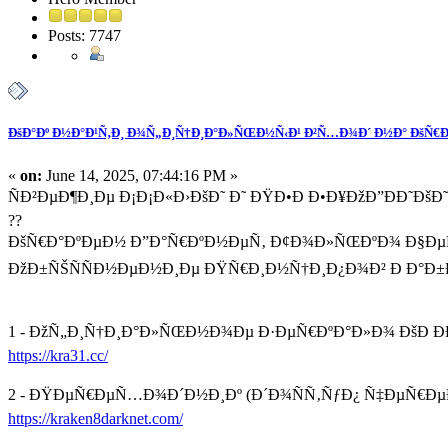
Posts: 7747
ÐšÐ°Ðº Ð½Ð°Ð¹Ñ‚Ð¸ Ð¾Ñ„Ð¸Ñ†Ð¸Ð°Ð»ÑŒÐ½Ñ‹Ð¹ Ð²Ñ…Ð¾Ð´ Ð½Ð° ÐšÑ€
«
on:
June 14, 2025, 07:44:16 PM »
ÑÐ²ÐµÐ¶Ð¸Ðµ Ð¡Ð¡Ð«Ð›ÐšÐ˜ Ð˜ ÐŸÐ•Ð Ð•Ð¥ÐžÐ”ÐÐ˜ÐšÐ˜ 
??
ÐšÑ€Ð°ÐºÐµÐ½ Ð”Ð°Ñ€ÐºÐ½ÐµÑ‚ Ð¢Ð¾Ð»ÑŒÐºÐ¾ Ð§ÐµÑ€Ðµ
ÐžÐ±ÑŠÑÑÐ½ÐµÐ½Ð¸Ðµ ÐŸÑ€Ð¸Ð½Ñ†Ð¸Ð¿Ð¾Ð² Ð Ð°Ð±
1 - ÐžÑ„Ð¸Ñ†Ð¸Ð°Ð»ÑŒÐ½Ð¾Ðµ Ð·ÐµÑ€ÐºÐ°Ð»Ð¾ ÐšÐ ÐÐ
https://kra31.cc/
2 - ÐŸÐµÑ€ÐµÑ…Ð¾Ð´Ð½Ð¸Ðº (Ð´Ð¾ÑÑ‚ÑƒÐ¿ Ñ‡ÐµÑ€ÐµÐ· c
https://kraken8darknet.com/