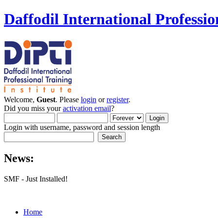
Daffodil International Professio
Welcome,
Guest
. Please
login
or
register
.
Did you miss your
activation email
?
Login with username, password and session length
News:
SMF - Just Installed!
Home