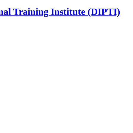
nal Training Institute (DIPTI)