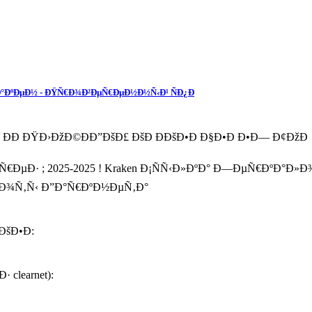
Ð°ÐºÐµÐ½ - ÐŸÑ€Ð¾Ð²ÐµÑ€ÐµÐ½Ð½Ñ‹Ð¹ ÑÐ¿Ð
ÐÐ ÐŸÐ›ÐžÐ©ÐÐ”ÐšÐ£ ÐšÐ ÐÐšÐ•Ð Ð§Ð•Ð Ð•Ð— Ð¢ÐžÐ Ð
Ð· ; 2025-2025 ! Kraken Ð¡ÑÑ‹Ð»ÐºÐ° Ð—ÐµÑ€ÐºÐ°Ð»Ð
Ð¾Ñ‚Ñ‹ Ð”Ð°Ñ€ÐºÐ½ÐµÑ‚Ð°
šÐ•Ð:
learnet):