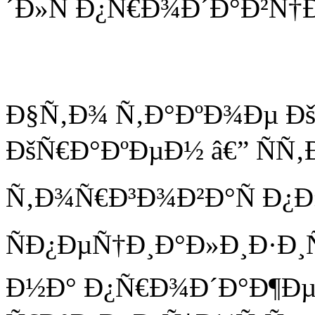
´Ð»Ñ Ð¿Ñ€Ð¾Ð´Ð°Ð²Ñ†
Ð§Ñ‚Ð¾ Ñ‚Ð°ÐºÐ¾Ðµ Ð
ÐšÑ€Ð°ÐºÐµÐ½ â€” ÑÑ‚
Ñ‚Ð¾Ñ€Ð³Ð¾Ð²Ð°Ñ Ð¿
ÑÐ¿ÐµÑ†Ð¸Ð°Ð»Ð¸Ð·Ð¸
Ð½Ð° Ð¿Ñ€Ð¾Ð´Ð°Ð¶Ð