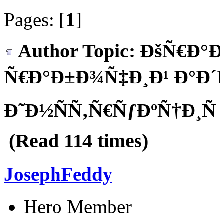
Pages: [
1
]
Author
Topic: ÐšÑ€Ð°
Ñ€Ð°Ð±Ð¾Ñ‡Ð¸Ð¹ Ð°Ð´Ñ
Ð˜Ð½ÑÑ‚Ñ€ÑƒÐºÑ†Ð¸Ñ
(Read 114 times)
JosephFeddy
Hero Member