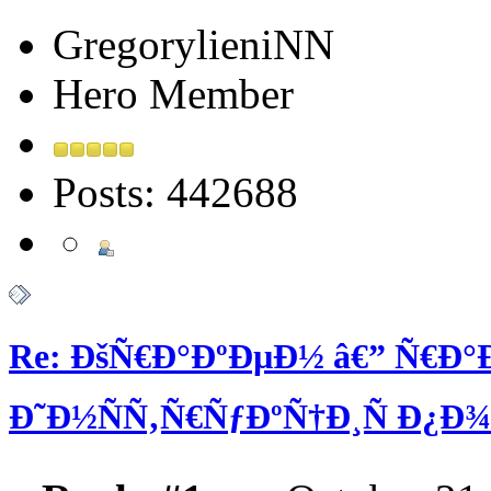
GregorylieniNN
Hero Member
Posts: 442688
Re: ÐšÑ€Ð°ÐºÐµÐ½ â€” Ñ€Ð°
Ð˜Ð½ÑÑ‚Ñ€ÑƒÐºÑ†Ð¸Ñ Ð¿Ð