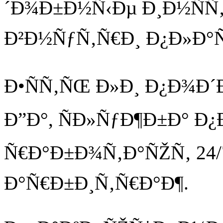
´Ð¾Ð±Ð½Ñ‹Ðµ Ð¸Ð½ÑÑ
Ð²Ð½ÑƒÑ‚Ñ€Ð¸ Ð¿Ð»Ð°
Ð•ÑÑ‚ÑŒ Ð»Ð¸ Ð¿Ð¾Ð´
Ð”Ð°, ÑÐ»ÑƒÐ¶Ð±Ð° Ð
Ñ€Ð°Ð±Ð¾Ñ‚Ð°ÑŽÑ‚ 24/
Ð°Ñ€Ð±Ð¸Ñ‚Ñ€Ð°Ð¶.