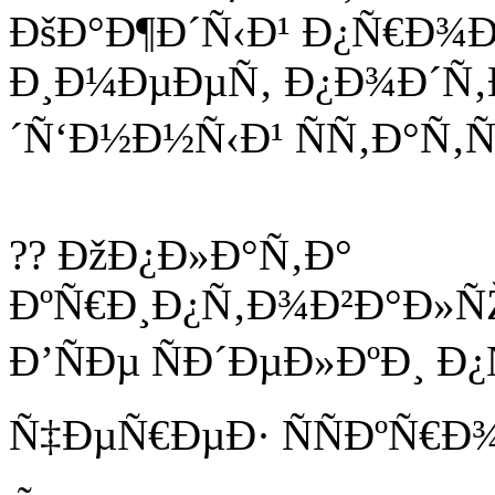
ÐšÐ°Ð¶Ð´Ñ‹Ð¹ Ð¿Ñ€Ð¾Ð
Ð¸Ð¼ÐµÐµÑ‚ Ð¿Ð¾Ð´Ñ‚
´Ñ‘Ð½Ð½Ñ‹Ð¹ ÑÑ‚Ð°Ñ‚Ñƒ
?? ÐžÐ¿Ð»Ð°Ñ‚Ð°
ÐºÑ€Ð¸Ð¿Ñ‚Ð¾Ð²Ð°Ð»Ñ
Ð’ÑÐµ ÑÐ´ÐµÐ»ÐºÐ¸ 
Ñ‡ÐµÑ€ÐµÐ· ÑÑÐºÑ€Ð¾