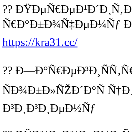
?? ÐŸÐµÑ€ÐµÐ¹Ð´Ð¸Ñ‚
Ñ€Ð°Ð±Ð¾Ñ‡ÐµÐ¼Ñƒ Ð°
https://kra31.cc/
?? Ð—Ð°Ñ€ÐµÐ³Ð¸ÑÑ‚Ñ
ÑÐ¾Ð±Ð»ÑŽÐ´Ð°Ñ Ñ†
Ð³Ð¸Ð³Ð¸ÐµÐ½Ñƒ