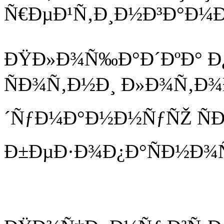
Ñ€ÐµÐ¹Ñ‚Ð¸Ð½Ð³Ð°Ð¼Ð
ÐŸÐ»Ð¾Ñ‰Ð°Ð´ÐºÐ° Ð
ÑÐ¾Ñ‚Ð½Ð¸ Ð»Ð¾Ñ‚Ð¾
´ÑƒÐ¼Ð°Ð½Ð½ÑƒÑŽ ÑÐ
Ð±ÐµÐ·Ð¾Ð¿Ð°ÑÐ½Ð¾Ñ