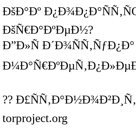
ÐšÐ°Ðº Ð¿Ð¾Ð¿Ð°ÑÑ‚Ñ
ÐšÑ€Ð°ÐºÐµÐ½?
Ð”Ð»Ñ Ð´Ð¾ÑÑ‚ÑƒÐ¿Ð°
Ð¼Ð°Ñ€ÐºÐµÑ‚Ð¿Ð»ÐµÐ¹
?? Ð£ÑÑ‚Ð°Ð½Ð¾Ð²Ð¸Ñ‚Ð
torproject.org