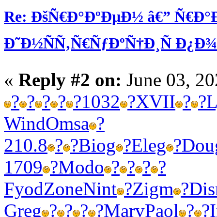
Re: ÐšÑ€Ð°ÐºÐµÐ½ â€” Ñ€Ð°
Ð˜Ð½ÑÑ‚Ñ€ÑƒÐºÑ†Ð¸Ñ Ð¿Ð
«
Reply #2 on:
June 03, 20
?
?
?
?
?
1032
?
XVII
?
?
L
Wind
Omsa
?
210.8
?
?
Biog
?
Eleg
?
Dou
1709
?
Modo
?
?
?
?
Fyod
Zone
Nint
?
Zigm
?
Dis
Greg
?
?
?
?
Marv
Paol
?
?
I