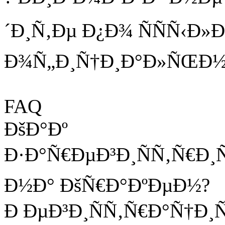
´Ð¸Ñ‚Ðµ Ð¿Ð¾ ÑÑÑ‹Ð»
Ð¾Ñ„Ð¸Ñ†Ð¸Ð°Ð»ÑŒÐ½
FAQ
ÐšÐ°Ðº
Ð·Ð°Ñ€ÐµÐ³Ð¸ÑÑ‚Ñ€Ð¸
Ð½Ð° ÐšÑ€Ð°ÐºÐµÐ½?
Ð ÐµÐ³Ð¸ÑÑ‚Ñ€Ð°Ñ†Ð¸Ñ