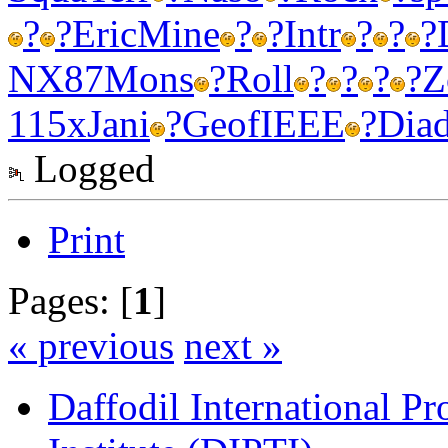
?
?
Eric
Mine
?
?
Intr
?
?
?
NX87
Mons
?
Roll
?
?
?
?
Z
115x
Jani
?
Geof
IEEE
?
Dia
Logged
Print
Pages: [
1
]
« previous
next »
Daffodil International Pr