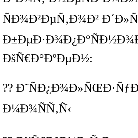
ÑÐ¾Ð²ÐµÑ‚Ð¾Ð² Ð´Ð»Ñ
Ð±ÐµÐ·Ð¾Ð¿Ð°ÑÐ½Ð¾Ð
ÐšÑ€Ð°ÐºÐµÐ½:
?? Ð˜ÑÐ¿Ð¾Ð»ÑŒÐ·ÑƒÐ¹
Ð¼Ð¾ÑÑ‚Ñ‹