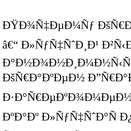
ÐŸÐ¾Ñ‡ÐµÐ¼Ñƒ ÐšÑ€Ð°
â€“ Ð»ÑƒÑ‡ÑˆÐ¸Ð¹ Ð²Ñ‹
Ð°Ð½Ð¾Ð½Ð¸Ð¼Ð½Ñ‹Ñ
ÐšÑ€Ð°ÐºÐµÐ½ Ð”Ñ€Ð°Ð
Ð·Ð°Ñ€ÐµÐºÐ¾Ð¼ÐµÐ½Ð
ÐºÐ°Ðº Ð»ÑƒÑ‡ÑˆÐ°Ñ 