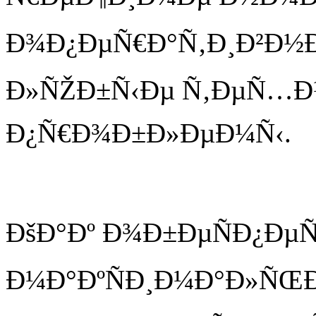
Ð¾Ð¿ÐµÑ€Ð°Ñ‚Ð¸Ð²Ð½Ð
Ð»ÑŽÐ±Ñ‹Ðµ Ñ‚ÐµÑ…Ð½
Ð¿Ñ€Ð¾Ð±Ð»ÐµÐ¼Ñ‹.
ÐšÐ°Ðº Ð¾Ð±ÐµÑÐ¿Ðµ
Ð¼Ð°ÐºÑÐ¸Ð¼Ð°Ð»ÑŒ