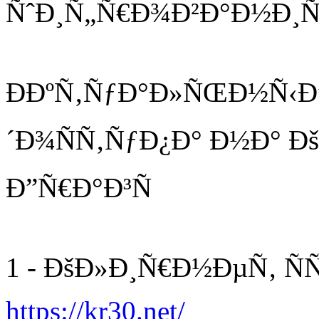
ÑˆÐ¸Ñ„Ñ€Ð¾Ð²Ð°Ð½Ð¸Ñ
ÐÐºÑ‚ÑƒÐ°Ð»ÑŒÐ½Ñ‹Ðµ 
´Ð¾ÑÑ‚ÑƒÐ¿Ð° Ð½Ð° Ð
Ð”Ñ€Ð°Ð³Ñ
1 - ÐšÐ»Ð¸Ñ€Ð½ÐµÑ‚ ÑÑ
https://kr30.net/