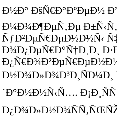
Ð½Ð° ÐšÑ€Ð°ÐºÐµÐ½ Ð”
Ð¼Ð¾Ð¶ÐµÑ‚Ðµ Ð±Ñ‹Ñ
ÑƒÐ²ÐµÑ€ÐµÐ½Ð½Ñ‹ Ñ
Ð¾Ð¿ÐµÑ€Ð°Ñ†Ð¸Ð¸ Ð
Ð¿Ñ€Ð¾Ð²ÐµÑ€ÐµÐ½Ð
Ð½Ð¾Ð»Ð¾Ð³Ð¸ÑÐ¼Ð¸ 
´Ð°Ð½Ð½Ñ‹Ñ…. Ð¡Ð¸Ñ
Ð¿Ð¾Ð»Ð½Ð¾ÑÑ‚ÑŒÑŽ 