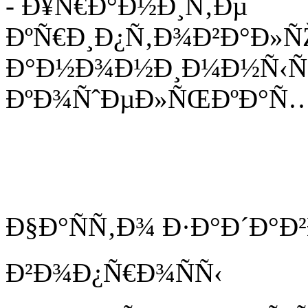
- Ð¥Ñ€Ð°Ð½Ð¸Ñ‚Ðµ
ÐºÑ€Ð¸Ð¿Ñ‚Ð¾Ð²Ð°Ð»Ñ
Ð°Ð½Ð¾Ð½Ð¸Ð¼Ð½Ñ‹
ÐºÐ¾ÑˆÐµÐ»ÑŒÐºÐ°Ñ
Ð§Ð°ÑÑ‚Ð¾ Ð·Ð°Ð´Ð°Ð
Ð²Ð¾Ð¿Ñ€Ð¾ÑÑ‹