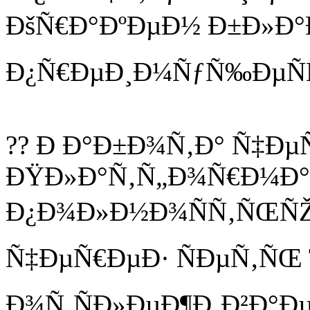
ÐšÑ€Ð°ÐºÐµÐ½ Ð±Ð»Ð°Ð
Ð¿Ñ€ÐµÐ¸Ð¼ÑƒÑ‰ÐµÑÑ
?? Ð Ð°Ð±Ð¾Ñ‚Ð° Ñ‡ÐµÑ
ÐŸÐ»Ð°Ñ‚Ñ„Ð¾Ñ€Ð¼Ð°
Ð¿Ð¾Ð»Ð½Ð¾ÑÑ‚ÑŒÑŽ
Ñ‡ÐµÑ€ÐµÐ· ÑÐµÑ‚ÑŒ 
Ð¾Ñ‚ÑÐ»ÐµÐ¶Ð¸Ð²Ð°ÐµÑ