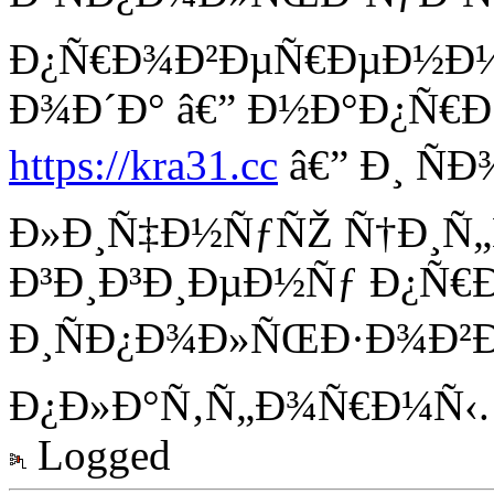
Ð¿Ñ€Ð¾Ð²ÐµÑ€ÐµÐ½Ð½
Ð¾Ð´Ð° â€” Ð½Ð°Ð¿Ñ€Ð
https://kra31.cc
â€” Ð¸ Ñ
Ð»Ð¸Ñ‡Ð½ÑƒÑŽ Ñ†Ð¸Ñ
Ð³Ð¸Ð³Ð¸ÐµÐ½Ñƒ Ð¿Ñ€Ð
Ð¸ÑÐ¿Ð¾Ð»ÑŒÐ·Ð¾Ð²
Ð¿Ð»Ð°Ñ‚Ñ„Ð¾Ñ€Ð¼Ñ‹.
Logged