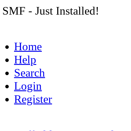
SMF - Just Installed!
Home
Help
Search
Login
Register