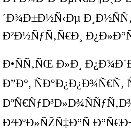
´Ð¾Ð±Ð½Ñ‹Ðµ Ð¸Ð½ÑÑ
Ð²Ð½ÑƒÑ‚Ñ€Ð¸ Ð¿Ð»Ð°
Ð•ÑÑ‚ÑŒ Ð»Ð¸ Ð¿Ð¾Ð´
Ð”Ð°, ÑÐ°Ð¿Ð¿Ð¾Ñ€Ñ‚
ÐºÑ€ÑƒÐ³Ð»Ð¾ÑÑƒÑ‚
Ð²ÐºÐ»ÑŽÑ‡Ð°Ñ Ð°Ñ€Ð