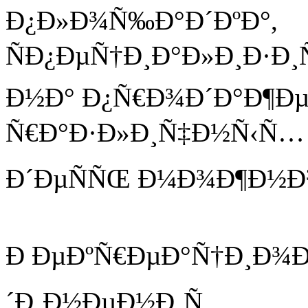
Ð¿Ð»Ð¾Ñ‰Ð°Ð´ÐºÐ°,
ÑÐ¿ÐµÑ†Ð¸Ð°Ð»Ð¸Ð·Ð¸
Ð½Ð° Ð¿Ñ€Ð¾Ð´Ð°Ð¶Ð
Ñ€Ð°Ð·Ð»Ð¸Ñ‡Ð½Ñ‹Ñ… 
Ð´ÐµÑÑŒ Ð¼Ð¾Ð¶Ð½Ð¾
Ð ÐµÐºÑ€ÐµÐ°Ñ†Ð¸Ð¾
´Ð¸Ð½ÐµÐ½Ð¸Ñ