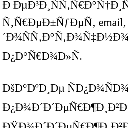
Ð ÐµÐ³Ð¸ÑÑ‚Ñ€Ð°Ñ†Ð¸Ñ
Ñ‚Ñ€ÐµÐ±ÑƒÐµÑ‚ email,
´Ð¾ÑÑ‚Ð°Ñ‚Ð¾Ñ‡Ð½Ð¾
Ð¿Ð°Ñ€Ð¾Ð»Ñ.
ÐšÐ°ÐºÐ¸Ðµ ÑÐ¿Ð¾ÑÐ
Ð¿Ð¾Ð´Ð´ÐµÑ€Ð¶Ð¸Ð²Ð°
ÐŸÐ¾Ð´Ð´ÐµÑ€Ð¶Ð¸Ð²Ð°Ñ