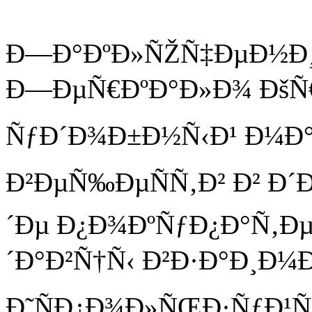
Ð—Ð°ÐºÐ»ÑŽÑ‡ÐµÐ½Ð
Ð—ÐµÑ€ÐºÐ°Ð»Ð¾ ÐšÑ€
ÑƒÐ´Ð¾Ð±Ð½Ñ‹Ð¹ Ð¼Ð°
Ð²ÐµÑ‰ÐµÑÑ‚Ð² Ð² Ð´
´Ðµ Ð¿Ð¾ÐºÑƒÐ¿Ð°Ñ‚Ð
´Ð°Ð²Ñ†Ñ‹ Ð²Ð·Ð°Ð¸Ð¼
Ð˜ÑÐ¿Ð¾Ð»ÑŒÐ·ÑƒÐ¹