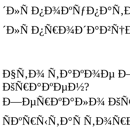
´Ð»Ñ Ð¿Ð¾ÐºÑƒÐ¿Ð°Ñ‚Ð
´Ð»Ñ Ð¿Ñ€Ð¾Ð´Ð°Ð²Ñ†
Ð§Ñ‚Ð¾ Ñ‚Ð°ÐºÐ¾Ðµ 
ÐšÑ€Ð°ÐºÐµÐ½?
Ð—ÐµÑ€ÐºÐ°Ð»Ð¾ ÐšÑ€
ÑÐºÑ€Ñ‹Ñ‚Ð°Ñ Ñ‚Ð¾Ñ€