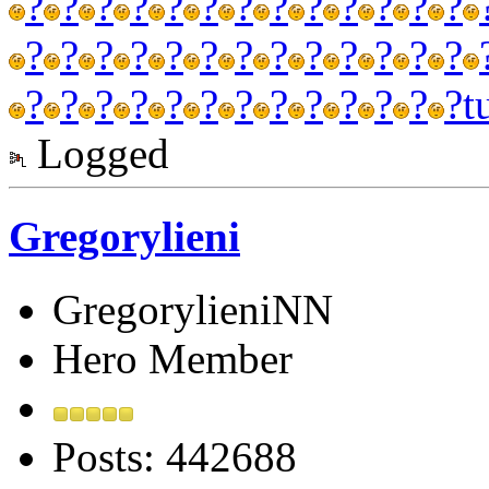
?
?
?
?
?
?
?
?
?
?
?
?
?
?
?
?
?
?
?
?
?
?
?
?
?
?
?
?
?
?
?
?
?
?
?
?
?
?
?
t
Logged
Gregorylieni
GregorylieniNN
Hero Member
Posts: 442688