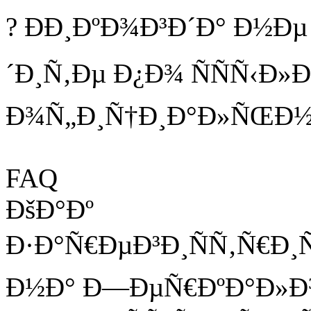
? ÐÐ¸ÐºÐ¾Ð³Ð´Ð° Ð½
´Ð¸Ñ‚Ðµ Ð¿Ð¾ ÑÑÑ‹Ð»
Ð¾Ñ„Ð¸Ñ†Ð¸Ð°Ð»ÑŒÐ½
FAQ
ÐšÐ°Ðº
Ð·Ð°Ñ€ÐµÐ³Ð¸ÑÑ‚Ñ€Ð¸
Ð½Ð° Ð—ÐµÑ€ÐºÐ°Ð»Ð