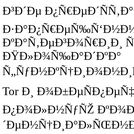
Ð³Ð´Ðµ Ð¿Ñ€ÐµÐ´ÑÑ‚Ð
Ð·Ð°Ð¿Ñ€ÐµÑ‰Ñ‘Ð½Ð
ÐºÐ°Ñ‚ÐµÐ³Ð¾Ñ€Ð¸Ð¸ 
ÐŸÐ»Ð¾Ñ‰Ð°Ð´ÐºÐ°
Ñ„ÑƒÐ½ÐºÑ†Ð¸Ð¾Ð½Ð¸Ñ
Tor Ð¸ Ð¾Ð±ÐµÑÐ¿ÐµÑ
Ð¿Ð¾Ð»Ð½ÑƒÑŽ ÐºÐ¾Ð
´ÐµÐ½Ñ†Ð¸Ð°Ð»ÑŒÐ½Ð¾