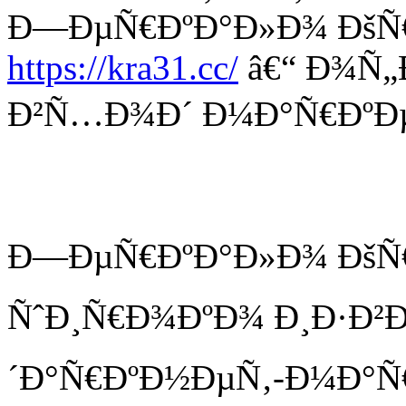
Ð—ÐµÑ€ÐºÐ°Ð»Ð¾ ÐšÑ€
https://kra31.cc/
â€“ Ð¾Ñ„
Ð²Ñ…Ð¾Ð´ Ð¼Ð°Ñ€ÐºÐµ
Ð—ÐµÑ€ÐºÐ°Ð»Ð¾ ÐšÑ€
ÑˆÐ¸Ñ€Ð¾ÐºÐ¾ Ð¸Ð·Ð²Ð
´Ð°Ñ€ÐºÐ½ÐµÑ‚-Ð¼Ð°Ñ€