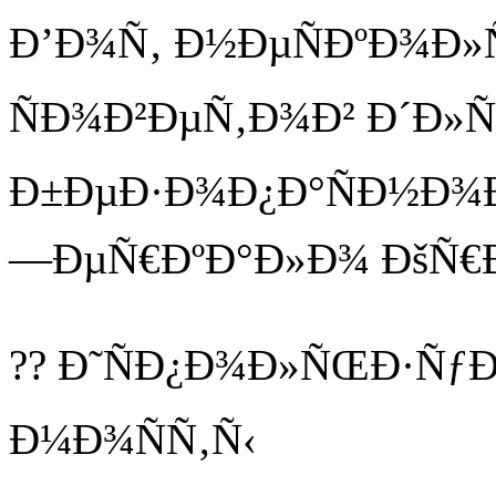
Ð’Ð¾Ñ‚ Ð½ÐµÑÐºÐ¾Ð
ÑÐ¾Ð²ÐµÑ‚Ð¾Ð² Ð´Ð»Ñ
Ð±ÐµÐ·Ð¾Ð¿Ð°ÑÐ½Ð¾Ð¹
—ÐµÑ€ÐºÐ°Ð»Ð¾ ÐšÑ€
?? Ð˜ÑÐ¿Ð¾Ð»ÑŒÐ·ÑƒÐ¹
Ð¼Ð¾ÑÑ‚Ñ‹