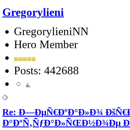
Gregorylieni
GregorylieniNN
Hero Member
Posts: 442688
Re: Ð—ÐµÑ€ÐºÐ°Ð»Ð¾ ÐšÑ€
Ð°ÐºÑ‚ÑƒÐ°Ð»ÑŒÐ½Ð¾Ðµ Ð·