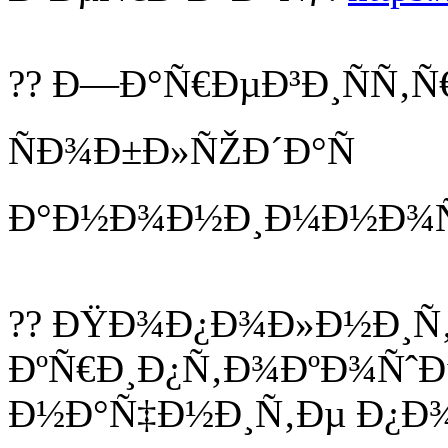
?? Ð—Ð°Ñ€ÐµÐ³Ð¸ÑÑ‚Ñ
ÑÐ¾Ð±Ð»ÑŽÐ´Ð°Ñ
Ð°Ð½Ð¾Ð½Ð¸Ð¼Ð½Ð¾Ñ
?? ÐŸÐ¾Ð¿Ð¾Ð»Ð½Ð¸Ñ
ÐºÑ€Ð¸Ð¿Ñ‚Ð¾ÐºÐ¾ÑˆÐ
Ð½Ð°Ñ‡Ð½Ð¸Ñ‚Ðµ Ð¿Ð¾