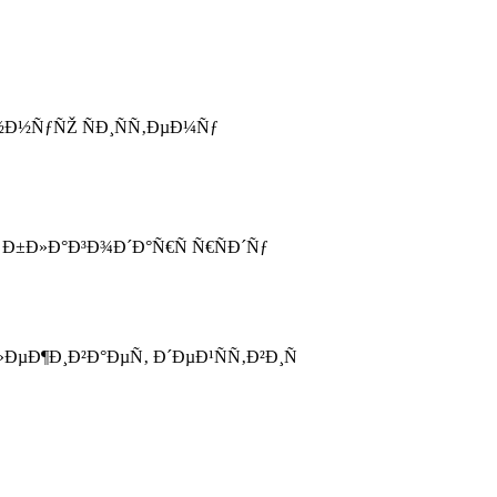
½Ð½ÑƒÑŽ ÑÐ¸ÑÑ‚ÐµÐ¼Ñƒ
±Ð»Ð°Ð³Ð¾Ð´Ð°Ñ€Ñ Ñ€ÑÐ´Ñƒ
µÐ¶Ð¸Ð²Ð°ÐµÑ‚ Ð´ÐµÐ¹ÑÑ‚Ð²Ð¸Ñ