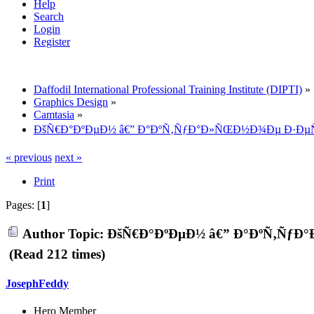
Help
Search
Login
Register
Daffodil International Professional Training Institute (DIPTI)
»
Graphics Design
»
Camtasia
»
ÐšÑ€Ð°ÐºÐµÐ½ â€” Ð°ÐºÑ‚ÑƒÐ°Ð»ÑŒÐ½Ð¾Ðµ Ð·ÐµÑ
« previous
next »
Print
Pages: [
1
]
Author
Topic: ÐšÑ€Ð°ÐºÐµÐ½ â€” Ð°ÐºÑ‚Ñƒ
(Read 212 times)
JosephFeddy
Hero Member