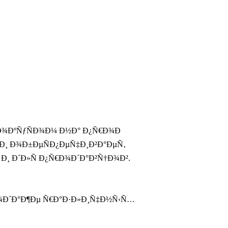
Ñ„Ð¾ÐºÑƒÑÐ¾Ð¼ Ð½Ð° Ð¿Ñ€Ð¾Ð
Ð¸ Ð¾Ð±ÐµÑÐ¿ÐµÑ‡Ð¸Ð²Ð°ÐµÑ‚
¸ Ð´Ð»Ñ Ð¿Ñ€Ð¾Ð´Ð°Ð²Ñ†Ð¾Ð².
Ð¾Ð´Ð°Ð¶Ðµ Ñ€Ð°Ð·Ð»Ð¸Ñ‡Ð½Ñ‹Ñ…