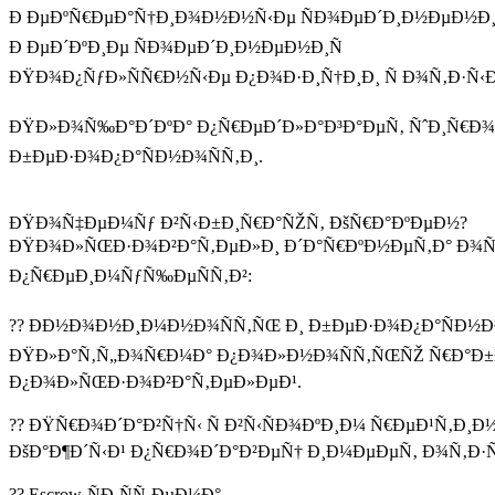
Ð ÐµÐºÑ€ÐµÐ°Ñ†Ð¸Ð¾Ð½Ð½Ñ‹Ðµ ÑÐ¾ÐµÐ´Ð¸Ð½ÐµÐ½Ð¸
Ð ÐµÐ´ÐºÐ¸Ðµ ÑÐ¾ÐµÐ´Ð¸Ð½ÐµÐ½Ð¸Ñ
ÐŸÐ¾Ð¿ÑƒÐ»ÑÑ€Ð½Ñ‹Ðµ Ð¿Ð¾Ð·Ð¸Ñ†Ð¸Ð¸ Ñ Ð¾Ñ‚Ð·Ñ‹Ð
ÐŸÐ»Ð¾Ñ‰Ð°Ð´ÐºÐ° Ð¿Ñ€ÐµÐ´Ð»Ð°Ð³Ð°ÐµÑ‚ ÑˆÐ¸Ñ€Ð¾Ð
Ð±ÐµÐ·Ð¾Ð¿Ð°ÑÐ½Ð¾ÑÑ‚Ð¸.
ÐŸÐ¾Ñ‡ÐµÐ¼Ñƒ Ð²Ñ‹Ð±Ð¸Ñ€Ð°ÑŽÑ‚ ÐšÑ€Ð°ÐºÐµÐ½?
ÐŸÐ¾Ð»ÑŒÐ·Ð¾Ð²Ð°Ñ‚ÐµÐ»Ð¸ Ð´Ð°Ñ€ÐºÐ½ÐµÑ‚Ð° Ð¾Ñ‚
Ð¿Ñ€ÐµÐ¸Ð¼ÑƒÑ‰ÐµÑÑ‚Ð²:
?? ÐÐ½Ð¾Ð½Ð¸Ð¼Ð½Ð¾ÑÑ‚ÑŒ Ð¸ Ð±ÐµÐ·Ð¾Ð¿Ð°ÑÐ½Ð
ÐŸÐ»Ð°Ñ‚Ñ„Ð¾Ñ€Ð¼Ð° Ð¿Ð¾Ð»Ð½Ð¾ÑÑ‚ÑŒÑŽ Ñ€Ð°Ð±Ð¾Ñ
Ð¿Ð¾Ð»ÑŒÐ·Ð¾Ð²Ð°Ñ‚ÐµÐ»ÐµÐ¹.
?? ÐŸÑ€Ð¾Ð´Ð°Ð²Ñ†Ñ‹ Ñ Ð²Ñ‹ÑÐ¾ÐºÐ¸Ð¼ Ñ€ÐµÐ¹Ñ‚Ð¸
ÐšÐ°Ð¶Ð´Ñ‹Ð¹ Ð¿Ñ€Ð¾Ð´Ð°Ð²ÐµÑ† Ð¸Ð¼ÐµÐµÑ‚ Ð¾Ñ‚Ð·Ñ
?? Escrow-ÑÐ¸ÑÑ‚ÐµÐ¼Ð°