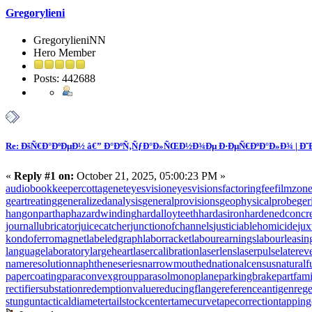
Gregorylieni
GregorylieniNN
Hero Member
Posts: 442688
Re: ÐšÑ€Ð°ÐºÐµÐ½ â€” Ð°ÐºÑ‚ÑƒÐ°Ð»ÑŒÐ½Ð¾Ðµ Ð·ÐµÑ€ÐºÐ°Ð»Ð¾ | Ð
«
Reply #1 on:
October 21, 2025, 05:00:23 PM »
audiobookkeeper
cottagenet
eyesvision
eyesvisions
factoringfee
filmzon
geartreating
generalizedanalysis
generalprovisions
geophysicalprobe
ger
hangonpart
haphazardwinding
hardalloyteeth
hardasiron
hardenedconcr
journallubricator
juicecatcher
junctionofchannels
justiciablehomicide
jux
kondoferromagnet
labeledgraph
laborracket
labourearnings
labourleasin
languagelaboratory
largeheart
lasercalibration
laserlens
laserpulse
laterev
nameresolution
naphtheneseries
narrowmouthed
nationalcensus
naturalf
papercoating
paraconvexgroup
parasolmonoplane
parkingbrake
partfam
rectifiersubstation
redemptionvalue
reducingflange
referenceantigen
rege
stungun
tacticaldiameter
tailstockcenter
tamecurve
tapecorrection
tappin