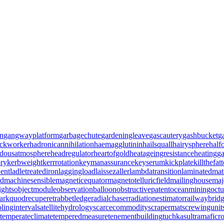
n
gangwayplatform
garbagechute
gardeningleave
gascautery
gashbucket
g
ckworker
hadronicannihilation
haemagglutinin
hailsquall
hairysphere
half
rdousatmosphere
headregulator
heartofgold
heatageingresistance
heatingg
ory
kerbweight
kerrrotation
keymanassurance
keyserum
kickplate
killthefat
ient
ladletreatediron
laggingload
laissezaller
lambdatransition
laminatedmate
rd
machinesensible
magneticequator
magnetotelluricfield
mailinghouse
maj
ights
objectmodule
observationballoon
obstructivepatent
oceanmining
oct
ark
quodrecuperet
rabbetledge
radialchaser
radiationestimator
railwaybrid
linginterval
satellitehydrology
scarcecommodity
scrapermat
screwingunit
temperateclimate
temperedmeasure
tenementbuilding
tuchkas
ultramaficr