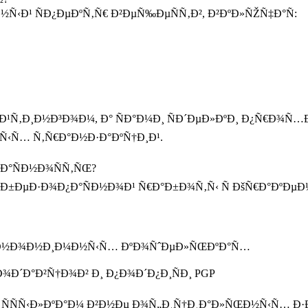
Ñ‹Ð¹ ÑÐ¿ÐµÐºÑ‚Ñ€ Ð²ÐµÑ‰ÐµÑÑ‚Ð², Ð²ÐºÐ»ÑŽÑ‡Ð°Ñ:
Ð¹Ñ‚Ð¸Ð½Ð³Ð¾Ð¼, Ð° ÑÐ°Ð¼Ð¸ ÑÐ´ÐµÐ»ÐºÐ¸ Ð¿Ñ€Ð¾Ñ…Ð
‹Ñ… Ñ‚Ñ€Ð°Ð½Ð·Ð°ÐºÑ†Ð¸Ð¹.
Ð°ÑÐ½Ð¾ÑÑ‚ÑŒ?
 Ð±ÐµÐ·Ð¾Ð¿Ð°ÑÐ½Ð¾Ð¹ Ñ€Ð°Ð±Ð¾Ñ‚Ñ‹ Ñ ÐšÑ€Ð°ÐºÐµÐ
 Ð°Ð½Ð¾Ð½Ð¸Ð¼Ð½Ñ‹Ñ… ÐºÐ¾ÑˆÐµÐ»ÑŒÐºÐ°Ñ…
¾Ð´Ð°Ð²Ñ†Ð¾Ð² Ð¸ Ð¿Ð¾Ð´Ð¿Ð¸ÑÐ¸ PGP
 ÑÑÑ‹Ð»ÐºÐ°Ð¼ Ð²Ð½Ðµ Ð¾Ñ„Ð¸Ñ†Ð¸Ð°Ð»ÑŒÐ½Ñ‹Ñ… Ð·