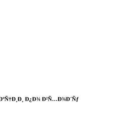
ƒÐºÑ†Ð¸Ð¸ Ð¿Ð¾ Ð²Ñ…Ð¾Ð´Ñƒ