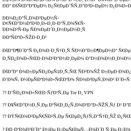
ÐÐ° ÐšÑ€Ð°ÐºÐµÐ½ Ð¿Ñ€ÐµÐ´ÑÑ‚Ð°Ð²Ð»ÐµÐ½ Ð¿Ð¾Ð»Ð½
Ð­Ð¼Ð¿Ð°Ñ‚Ð¾Ð³ÐµÐ½Ñ‹
Ð¢Ñ€Ð°Ð½ÐºÐ²Ð¸Ð»Ð¸Ð·Ð°Ñ‚Ð¾Ñ€Ñ‹
ÐÐ¾Ð²Ñ‹Ðµ ÑÐ¾ÐµÐ´Ð¸Ð½ÐµÐ½Ð¸Ñ
Ð­ÐºÑÐºÐ»ÑŽÐ·Ð¸Ð²
ÐšÐ°Ð¶Ð´Ð°Ñ Ð¿Ð¾Ð·Ð¸Ñ†Ð¸Ñ ÑÐ½Ð°Ð±Ð¶ÐµÐ½Ð° Ñ€Ðµ
Ð¸ÑÐ¿Ð¾Ð»ÑŒÐ·Ð¾Ð²Ð°Ð½Ð¸ÐµÐ¼ Ð°Ð½Ð¾Ð½Ð¸Ð¼Ð½Ñ
ÐšÐ°Ðº Ð¾Ð±ÐµÑÐ¿ÐµÑ‡Ð¸Ñ‚ÑŒ ÑÐ²Ð¾ÑŽ Ð±ÐµÐ·Ð¾Ð¿
Ð’Ð¾Ñ‚ Ð½ÐµÑÐºÐ¾Ð»ÑŒÐºÐ¾ ÑÐ¾Ð²ÐµÑ‚Ð¾Ð² Ð´Ð»Ñ
?? Ð˜ÑÐ¿Ð¾Ð»ÑŒÐ·ÑƒÐ¹Ñ‚Ðµ Tor Ð¸ VPN
?? Ð¥Ñ€Ð°Ð½Ð¸Ñ‚Ðµ ÐºÑ€Ð¸Ð¿Ñ‚Ð¾Ð²Ð°Ð»ÑŽÑ‚Ñƒ Ð²
?? ÐŸÑ€Ð¾Ð²ÐµÑ€ÑÐ¹Ñ‚Ðµ Ñ€ÐµÐ¿ÑƒÑ‚Ð°Ñ†Ð¸ÑŽ Ð¿Ñ€Ð
? ÐÐ¸ÐºÐ¾Ð³Ð´Ð° Ð½Ðµ Ð¿ÐµÑ€ÐµÑ…Ð¾Ð´Ð¸Ñ‚Ðµ Ð¿Ð¾