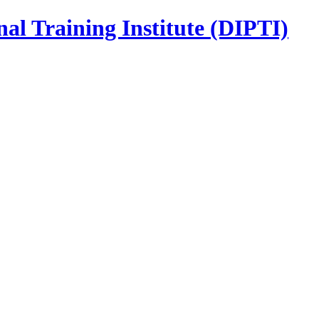
nal Training Institute (DIPTI)