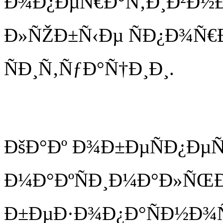
Ð¾Ð¿ÐµÑ€Ð°Ñ‚Ð¸Ð²Ð½Ð
Ð»ÑŽÐ±Ñ‹Ðµ ÑÐ¿Ð¾Ñ€
ÑÐ¸Ñ‚ÑƒÐ°Ñ†Ð¸Ð¸.
ÐšÐ°Ðº Ð¾Ð±ÐµÑÐ¿Ðµ
Ð¼Ð°ÐºÑÐ¸Ð¼Ð°Ð»ÑŒ
Ð±ÐµÐ·Ð¾Ð¿Ð°ÑÐ½Ð¾Ñ