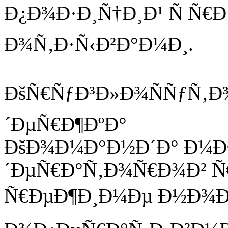
Ð¿Ð¾Ð·Ð¸Ñ†Ð¸Ð¹ Ñ Ñ
Ð¾Ñ‚Ð·Ñ‹Ð²Ð°Ð¼Ð¸.
ÐšÑ€ÑƒÐ³Ð»Ð¾ÑÑƒÑ‚Ð
´ÐµÑ€Ð¶ÐºÐ°
ÐšÐ¾Ð¼Ð°Ð½Ð´Ð° Ð¼
´ÐµÑ€Ð°Ñ‚Ð¾Ñ€Ð¾Ð² Ñ
Ñ€ÐµÐ¶Ð¸Ð¼Ðµ Ð½Ð¾Ð½