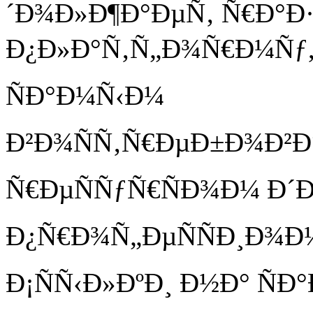
´Ð¾Ð»Ð¶Ð°ÐµÑ‚ Ñ€Ð°Ð
Ð¿Ð»Ð°Ñ‚Ñ„Ð¾Ñ€Ð¼Ñƒ, 
ÑÐ°Ð¼Ñ‹Ð¼
Ð²Ð¾ÑÑ‚Ñ€ÐµÐ±Ð¾Ð²
Ñ€ÐµÑÑƒÑ€ÑÐ¾Ð¼ Ð´Ð
Ð¿Ñ€Ð¾Ñ„ÐµÑÑÐ¸Ð¾Ð
Ð¡ÑÑ‹Ð»ÐºÐ¸ Ð½Ð° ÑÐ