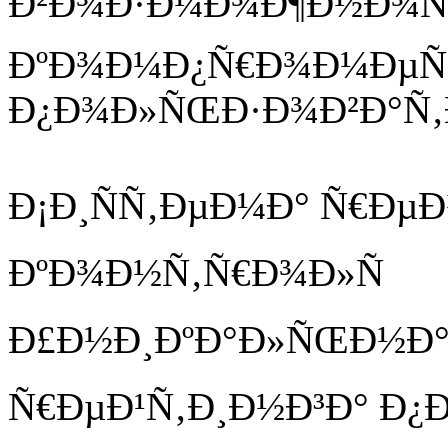
Ð²Ð¾Ð·Ð¼Ð¾Ð¶Ð½Ð¾Ñ
ÐºÐ¾Ð¼Ð¿Ñ€Ð¾Ð¼ÐµÑ‚
Ð¿Ð¾Ð»ÑŒÐ·Ð¾Ð²Ð°Ñ‚
Ð¡Ð¸ÑÑ‚ÐµÐ¼Ð° Ñ€ÐµÐ
ÐºÐ¾Ð½Ñ‚Ñ€Ð¾Ð»Ñ
Ð£Ð½Ð¸ÐºÐ°Ð»ÑŒÐ½Ð°Ñ
Ñ€ÐµÐ¹Ñ‚Ð¸Ð½Ð³Ð° Ð¿