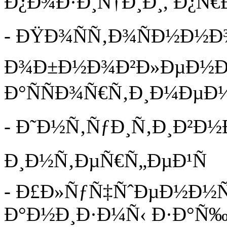
Ð¿Ð¾Ð·Ð¸Ñ†Ð¸Ð¸, Ð¿Ñ€Ð
- ÐŸÐ¾ÑÑ‚Ð¾ÑÐ½Ð½
Ð¾Ð±Ð½Ð¾Ð²Ð»ÐµÐ½Ð
Ð°ÑÑÐ¾Ñ€Ñ‚Ð¸Ð¼ÐµÐ
- Ð˜Ð½Ñ‚ÑƒÐ¸Ñ‚Ð¸Ð²Ð
Ð¸Ð½Ñ‚ÐµÑ€Ñ„ÐµÐ¹Ñ
- Ð£Ð»ÑƒÑ‡ÑˆÐµÐ½Ð½
Ð°Ð½Ð¸Ð·Ð¼Ñ‹ Ð·Ð°Ñ‰