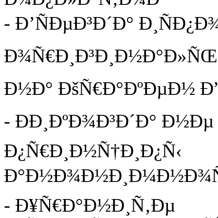
- Ð’ÑÐµÐ³Ð´Ð° Ð¸ÑÐ
Ð¾Ñ€Ð¸Ð³Ð¸Ð½Ð°Ð»ÑŒÐ
Ð½Ð° ÐšÑ€Ð°ÐºÐµÐ½ Ð”
- ÐÐ¸ÐºÐ¾Ð³Ð´Ð° Ð½Ð
Ð¿Ñ€Ð¸Ð½Ñ†Ð¸Ð¿Ñ‹
Ð°Ð½Ð¾Ð½Ð¸Ð¼Ð½Ð¾Ñ
- Ð¥Ñ€Ð°Ð½Ð¸Ñ‚Ðµ