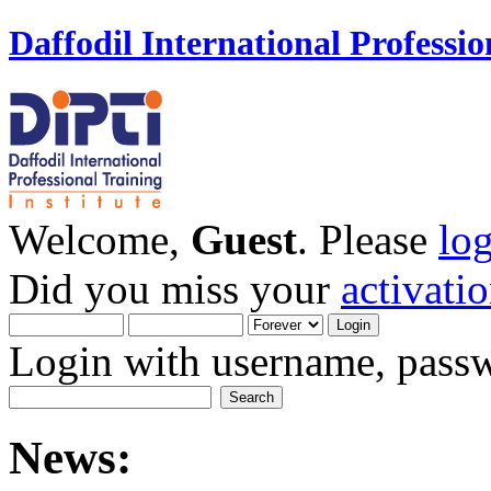
Daffodil International Professio
Welcome,
Guest
. Please
lo
Did you miss your
activati
Login with username, passw
News: