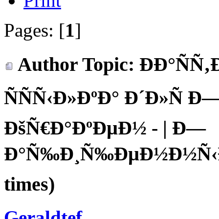
Print
Pages: [
1
]
Author
Topic: ÐÐ°ÑÑ
ÑÑÑ‹Ð»ÐºÐ° Ð´Ð»Ñ 
ÐšÑ€Ð°ÐºÐµÐ½ - | Ð—
Ð°Ñ‰Ð¸Ñ‰ÐµÐ½Ð½Ñ‹Ð¹
times)
Geraldtef