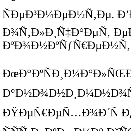
ÑÐµÐ³Ð¼ÐµÐ½Ñ‚Ðµ. Ð
Ð¾Ñ‚Ð»Ð¸Ñ‡Ð°ÐµÑ‚ Ðµ
ÐºÐ¾Ð½ÐºÑƒÑ€ÐµÐ½Ñ‚
ÐœÐ°ÐºÑÐ¸Ð¼Ð°Ð»ÑŒÐ
Ð°Ð½Ð¾Ð½Ð¸Ð¼Ð½Ð¾Ñ
ÐŸÐµÑ€ÐµÑ…Ð¾Ð´Ñ Ð