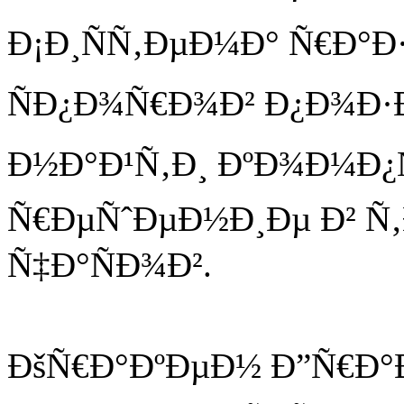
Ð¡Ð¸ÑÑ‚ÐµÐ¼Ð° Ñ€Ð°Ð
ÑÐ¿Ð¾Ñ€Ð¾Ð² Ð¿Ð¾Ð·
Ð½Ð°Ð¹Ñ‚Ð¸ ÐºÐ¾Ð¼Ð¿
Ñ€ÐµÑˆÐµÐ½Ð¸Ðµ Ð² Ñ
Ñ‡Ð°ÑÐ¾Ð².
ÐšÑ€Ð°ÐºÐµÐ½ Ð”Ñ€Ð°