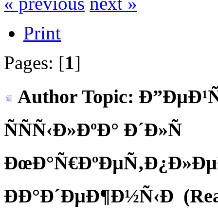
« previous
next »
Print
Pages: [
1
]
Author
Topic: Ð”ÐµÐ¹
ÑÑÑ‹Ð»ÐºÐ° Ð´Ð»Ñ
ÐœÐ°Ñ€ÐºÐµÑ‚Ð¿Ð»ÐµÐ¹
ÐÐ°Ð´ÐµÐ¶Ð½Ñ‹Ð (Read