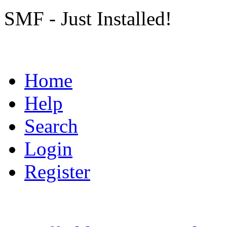
SMF - Just Installed!
Home
Help
Search
Login
Register