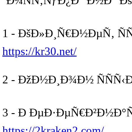
´Ð¾ÑÑ‚ÑƒÐ¿Ð° Ð½Ð° Ð
1 - ÐšÐ»Ð¸Ñ€Ð½ÐµÑ‚ ÑÑ
https://kr30.net/
2 - ÐžÐ½Ð¸Ð¾Ð½ ÑÑÑ‹
3 - Ð ÐµÐ·ÐµÑ€Ð²Ð½Ð°Ñ
https://2kraken2.com/