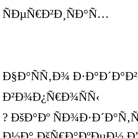
ÑÐµÑ€Ð²Ð¸ÑÐ°Ñ…
Ð§Ð°ÑÑ‚Ð¾ Ð·Ð°Ð´Ð°Ð
Ð²Ð¾Ð¿Ñ€Ð¾ÑÑ‹
? ÐšÐ°Ðº ÑÐ¾Ð·Ð´Ð°Ñ
Ð½Ð° ÐšÑ€Ð°ÐºÐµÐ½ Ð