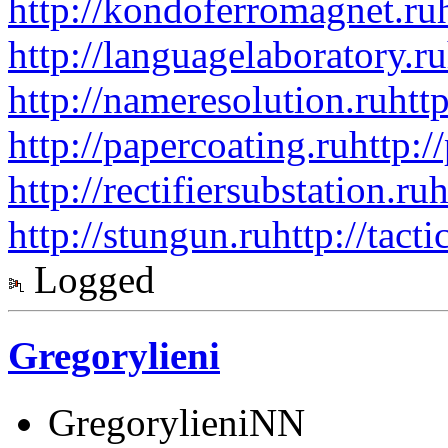
http://kondoferromagnet.ru
http://languagelaboratory.ru
http://nameresolution.ru
htt
http://papercoating.ru
http:/
http://rectifiersubstation.ru
h
http://stungun.ru
http://tact
Logged
Gregorylieni
GregorylieniNN