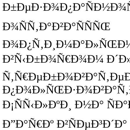
Ð±ÐµÐ·Ð¾Ð¿Ð°ÑÐ½Ð¾Ñ
Ð¾ÑÑ‚Ð°Ð²Ð°ÑÑÑŒ
Ð¾Ð¿Ñ‚Ð¸Ð¼Ð°Ð»ÑŒÐ
Ð²Ñ‹Ð±Ð¾Ñ€Ð¾Ð¼ Ð´Ð»
Ñ‚Ñ€ÐµÐ±Ð¾Ð²Ð°Ñ‚Ð
Ð¿Ð¾Ð»ÑŒÐ·Ð¾Ð²Ð°Ñ‚
Ð¡ÑÑ‹Ð»ÐºÐ¸ Ð½Ð° ÑÐ
Ð”Ð°Ñ€Ðº Ð²ÑÐµÐ³Ð´Ð