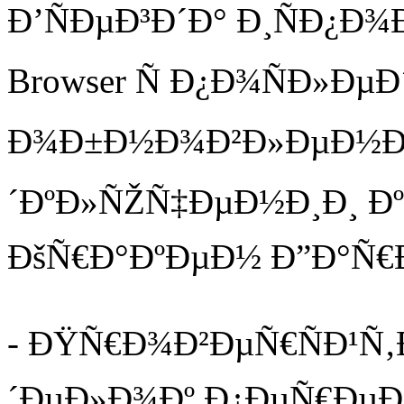
Ð’ÑÐµÐ³Ð´Ð° Ð¸ÑÐ¿Ð
Browser Ñ Ð¿Ð¾ÑÐ»Ðµ
Ð¾Ð±Ð½Ð¾Ð²Ð»ÐµÐ½Ð¸
´ÐºÐ»ÑŽÑ‡ÐµÐ½Ð¸Ð¸ Ðº 
ÐšÑ€Ð°ÐºÐµÐ½ Ð”Ð°Ñ€
- ÐŸÑ€Ð¾Ð²ÐµÑ€ÑÐ¹Ñ‚
´ÐµÐ»Ð¾Ðº Ð¿ÐµÑ€ÐµÐ