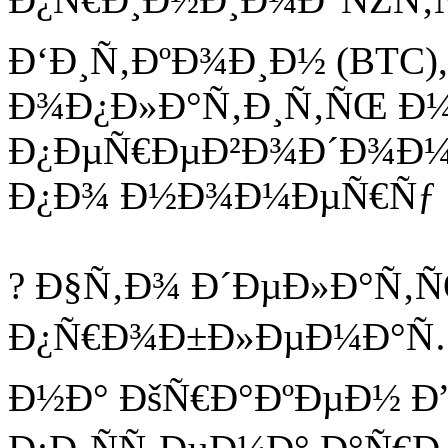
Ð‘Ð¸Ñ‚ÐºÐ¾Ð¸Ð½ (BTC),
Ð¾Ð¿Ð»Ð°Ñ‚Ð¸Ñ‚ÑŒ 
Ð¿ÐµÑ€ÐµÐ²Ð¾Ð´Ð¾Ð¼ 
Ð¿Ð¾ Ð½Ð¾Ð¼ÐµÑ€Ñƒ 
? Ð§Ñ‚Ð¾ Ð´ÐµÐ»Ð°Ñ‚Ñ
Ð¿Ñ€Ð¾Ð±Ð»ÐµÐ¼Ð°Ñ…
Ð½Ð° ÐšÑ€Ð°ÐºÐµÐ½ Ð