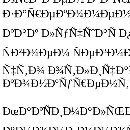
Ð·Ð°Ñ€ÐµÐºÐ¾Ð¼ÐµÐ½Ð
ÐºÐ°Ðº Ð»ÑƒÑ‡ÑˆÐ°Ñ 
ÑÐ²Ð¾ÐµÐ¼ ÑÐµÐ³Ð¼
Ñ‡Ñ‚Ð¾ Ð¾Ñ‚Ð»Ð¸Ñ‡Ð°
ÐºÐ¾Ð½ÐºÑƒÑ€ÐµÐ½Ñ‚
ÐœÐ°ÐºÑÐ¸Ð¼Ð°Ð»ÑŒÐ