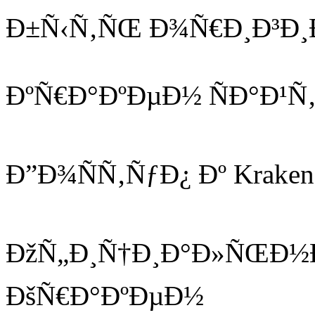
Ð±Ñ‹Ñ‚ÑŒ Ð¾Ñ€Ð¸Ð³Ð
ÐºÑ€Ð°ÐºÐµÐ½ ÑÐ°Ð¹Ñ
Ð”Ð¾ÑÑ‚ÑƒÐ¿ Ðº Krake
ÐžÑ„Ð¸Ñ†Ð¸Ð°Ð»ÑŒÐ½Ð°
ÐšÑ€Ð°ÐºÐµÐ½