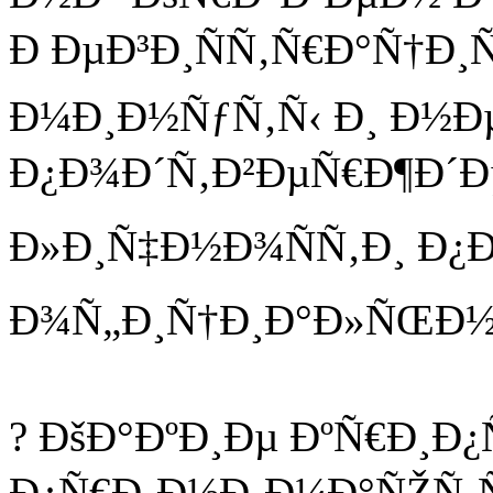
Ð ÐµÐ³Ð¸ÑÑ‚Ñ€Ð°Ñ†Ð¸
Ð¼Ð¸Ð½ÑƒÑ‚Ñ‹ Ð¸ Ð½Ð
Ð¿Ð¾Ð´Ñ‚Ð²ÐµÑ€Ð¶Ð´Ð
Ð»Ð¸Ñ‡Ð½Ð¾ÑÑ‚Ð¸ Ð¿
Ð¾Ñ„Ð¸Ñ†Ð¸Ð°Ð»ÑŒÐ½Ð
? ÐšÐ°ÐºÐ¸Ðµ ÐºÑ€Ð¸Ð
Ð¿Ñ€Ð¸Ð½Ð¸Ð¼Ð°ÑŽÑ‚Ñ