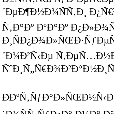
´ÐµÐ¶Ð½Ð¾ÑÑ‚Ð¸ Ð¿Ñ
Ñ‚Ð°Ðº ÐºÐ°Ðº Ð¿Ð»Ð¾
Ð¸ÑÐ¿Ð¾Ð»ÑŒÐ·ÑƒÐµÑ
´Ð¾Ð²Ñ‹Ðµ Ñ‚ÐµÑ…Ð½
ÑˆÐ¸Ñ„Ñ€Ð¾Ð²Ð°Ð½Ð¸Ñ
ÐÐºÑ‚ÑƒÐ°Ð»ÑŒÐ½Ñ‹Ðµ 