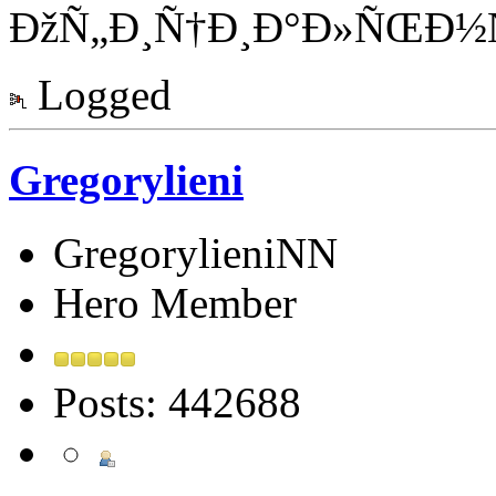
ÐžÑ„Ð¸Ñ†Ð¸Ð°Ð»ÑŒÐ½Ñ‹
Logged
Gregorylieni
GregorylieniNN
Hero Member
Posts: 442688