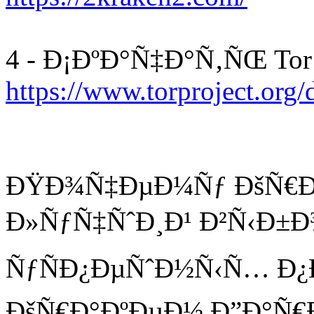
4 - Ð¡ÐºÐ°Ñ‡Ð°Ñ‚ÑŒ Tor 
https://www.torproject.org
ÐŸÐ¾Ñ‡ÐµÐ¼Ñƒ ÐšÑ€Ð°
Ð»ÑƒÑ‡ÑˆÐ¸Ð¹ Ð²Ñ‹Ð±Ð
ÑƒÑÐ¿ÐµÑˆÐ½Ñ‹Ñ… Ð¿
ÐšÑ€Ð°ÐºÐµÐ½ Ð”Ð°Ñ€