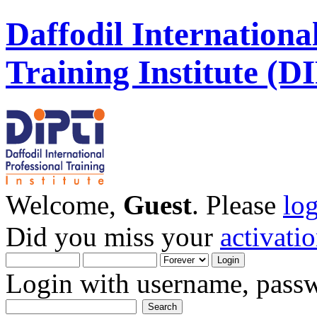
Daffodil Internationa
Training Institute (D
Welcome,
Guest
. Please
lo
Did you miss your
activati
Login with username, passw