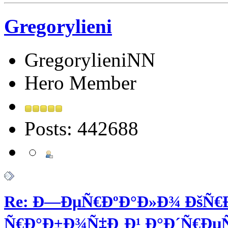
Gregorylieni
GregorylieniNN
Hero Member
Posts: 442688
Re: Ð—ÐµÑ€ÐºÐ°Ð»Ð¾ ÐšÑ€
Ñ€Ð°Ð±Ð¾Ñ‡Ð¸Ð¹ Ð°Ð´Ñ€ÐµÑ 