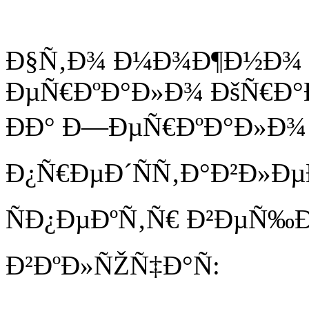
Ð§Ñ‚Ð¾ Ð¼Ð¾Ð¶Ð½Ð¾ 
ÐµÑ€ÐºÐ°Ð»Ð¾ ÐšÑ€Ð°
ÐÐ° Ð—ÐµÑ€ÐºÐ°Ð»Ð¾
Ð¿Ñ€ÐµÐ´ÑÑ‚Ð°Ð²Ð»Ð
ÑÐ¿ÐµÐºÑ‚Ñ€ Ð²ÐµÑ‰Ð
Ð²ÐºÐ»ÑŽÑ‡Ð°Ñ: