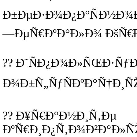
Ð±ÐµÐ·Ð¾Ð¿Ð°ÑÐ½Ð¾Ð¹
—ÐµÑ€ÐºÐ°Ð»Ð¾ ÐšÑ€
?? Ð˜ÑÐ¿Ð¾Ð»ÑŒÐ·ÑƒÐ¹
Ð¾Ð±Ñ„ÑƒÑÐºÐ°Ñ†Ð¸Ñ
?? Ð¥Ñ€Ð°Ð½Ð¸Ñ‚Ðµ
ÐºÑ€Ð¸Ð¿Ñ‚Ð¾Ð²Ð°Ð»Ñ