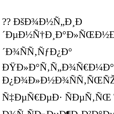
?? ÐšÐ¾Ð½Ñ„Ð¸Ð
´ÐµÐ½Ñ†Ð¸Ð°Ð»ÑŒÐ½Ð
´Ð¾ÑÑ‚ÑƒÐ¿Ð°
ÐŸÐ»Ð°Ñ‚Ñ„Ð¾Ñ€Ð¼Ð°
Ð¿Ð¾Ð»Ð½Ð¾ÑÑ‚ÑŒÑŽ
Ñ‡ÐµÑ€ÐµÐ· ÑÐµÑ‚ÑŒ 