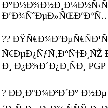
Ð°Ð½Ð¾Ð½Ð¸Ð¼Ð½Ñ‹
ÐºÐ¾ÑˆÐµÐ»ÑŒÐºÐ°Ñ
?? ÐŸÑ€Ð¾Ð²ÐµÑ€ÑÐ¹Ñ
Ñ€ÐµÐ¿ÑƒÑ‚Ð°Ñ†Ð¸ÑŽ 
Ð¸ Ð¿Ð¾Ð´Ð¿Ð¸ÑÐ¸ PGP
? ÐÐ¸ÐºÐ¾Ð³Ð´Ð° Ð½