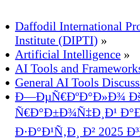
Daffodil International Pr
Institute (DIPTI)
»
Artificial Intelligence
»
AI Tools and Framework
General AI Tools Discuss
Ð—ÐµÑ€ÐºÐ°Ð»Ð¾ Ðš
Ñ€Ð°Ð±Ð¾Ñ‡Ð¸Ð¹ Ð°Ð´
Ð·Ð°Ð¹Ñ‚Ð¸ Ð² 2025 Ð