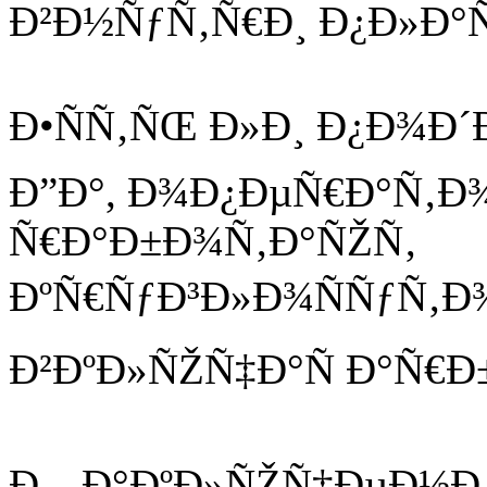
Ð²Ð½ÑƒÑ‚Ñ€Ð¸ Ð¿Ð»Ð°
Ð•ÑÑ‚ÑŒ Ð»Ð¸ Ð¿Ð¾Ð´
Ð”Ð°, Ð¾Ð¿ÐµÑ€Ð°Ñ‚Ð
Ñ€Ð°Ð±Ð¾Ñ‚Ð°ÑŽÑ‚
ÐºÑ€ÑƒÐ³Ð»Ð¾ÑÑƒÑ‚
Ð²ÐºÐ»ÑŽÑ‡Ð°Ñ Ð°Ñ€Ð
Ð—Ð°ÐºÐ»ÑŽÑ‡ÐµÐ½Ð