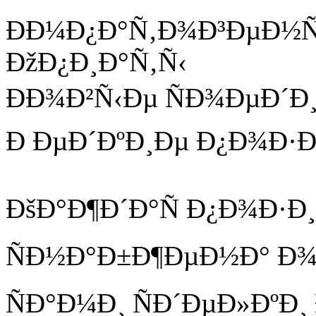
Ð­Ð¼Ð¿Ð°Ñ‚Ð¾Ð³ÐµÐ½Ñ
ÐžÐ¿Ð¸Ð°Ñ‚Ñ‹
ÐÐ¾Ð²Ñ‹Ðµ ÑÐ¾ÐµÐ´Ð
Ð ÐµÐ´ÐºÐ¸Ðµ Ð¿Ð¾Ð·Ð
ÐšÐ°Ð¶Ð´Ð°Ñ Ð¿Ð¾Ð·Ð¸
ÑÐ½Ð°Ð±Ð¶ÐµÐ½Ð° Ð¾Ñ
ÑÐ°Ð¼Ð¸ ÑÐ´ÐµÐ»ÐºÐ