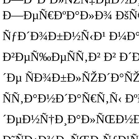
Ð—ÐµÑ€ÐºÐ°Ð»Ð¾ ÐšÑ€
ÑƒÐ´Ð¾Ð±Ð½Ñ‹Ð¹ Ð¼Ð°
Ð²ÐµÑ‰ÐµÑÑ‚Ð² Ð² Ð´
´Ðµ ÑÐ¾Ð±Ð»ÑŽÐ´Ð°ÑŽÑ
ÑÑ‚Ð°Ð½Ð´Ð°Ñ€Ñ‚Ñ‹ 
´ÐµÐ½Ñ†Ð¸Ð°Ð»ÑŒÐ½Ð¾