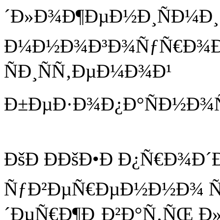
´Ð»Ð¾Ð¶ÐµÐ½Ð¸ÑÐ¼Ð¸
Ð¼Ð½Ð¾Ð³Ð¾ÑƒÑ€Ð¾Ð
ÑÐ¸ÑÑ‚ÐµÐ¼Ð¾Ð¹
Ð±ÐµÐ·Ð¾Ð¿Ð°ÑÐ½Ð¾Ñ
ÐšÐ ÐÐšÐ•Ð Ð¿Ñ€Ð¾Ð
ÑƒÐ²ÐµÑ€ÐµÐ½Ð½Ð¾ 
´ÐµÑ€Ð¶Ð¸Ð²Ð°Ñ‚ÑŒ Ð»