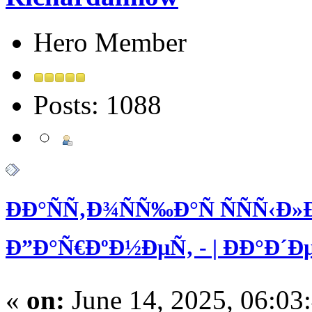
Hero Member
Posts: 1088
ÐÐ°ÑÑ‚Ð¾ÑÑ‰Ð°Ñ ÑÑÑ‹Ð
Ð”Ð°Ñ€ÐºÐ½ÐµÑ‚ - | ÐÐ°Ð´
«
on:
June 14, 2025, 06:03