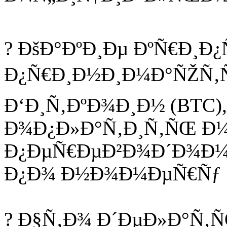
? ÐšÐ°ÐºÐ¸Ðµ ÐºÑ€Ð¸Ð
Ð¿Ñ€Ð¸Ð½Ð¸Ð¼Ð°ÑŽÑ‚Ñ
Ð‘Ð¸Ñ‚ÐºÐ¾Ð¸Ð½ (BTC),
Ð¾Ð¿Ð»Ð°Ñ‚Ð¸Ñ‚ÑŒ 
Ð¿ÐµÑ€ÐµÐ²Ð¾Ð´Ð¾Ð¼ 
Ð¿Ð¾ Ð½Ð¾Ð¼ÐµÑ€Ñƒ 
? Ð§Ñ‚Ð¾ Ð´ÐµÐ»Ð°Ñ‚Ñ