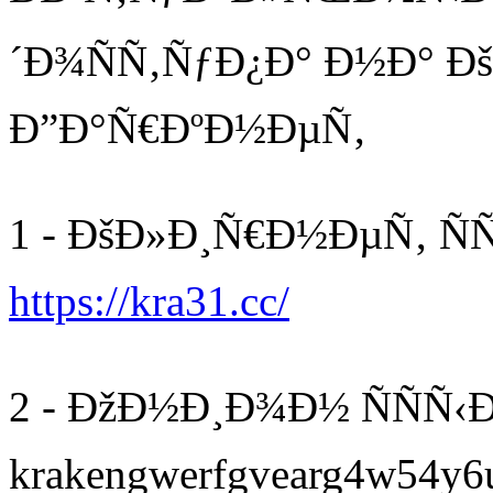
´Ð¾ÑÑ‚ÑƒÐ¿Ð° Ð½Ð° Ð
Ð”Ð°Ñ€ÐºÐ½ÐµÑ‚
1 - ÐšÐ»Ð¸Ñ€Ð½ÐµÑ‚ ÑÑ
https://kra31.cc/
2 - ÐžÐ½Ð¸Ð¾Ð½ ÑÑÑ‹Ð
krakengwerfgvearg4w54y6ui