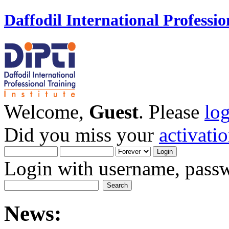
Daffodil International Professio
Welcome,
Guest
. Please
lo
Did you miss your
activati
Login with username, passw
News: