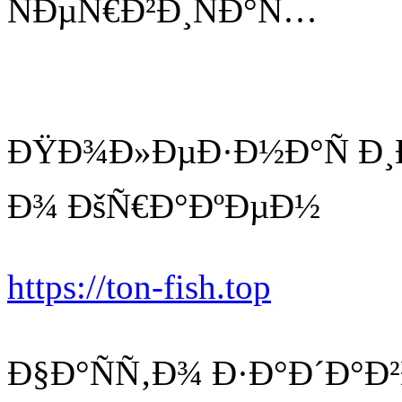
ÑÐµÑ€Ð²Ð¸ÑÐ°Ñ…
ÐŸÐ¾Ð»ÐµÐ·Ð½Ð°Ñ Ð
Ð¾ ÐšÑ€Ð°ÐºÐµÐ½
https://ton-fish.top
Ð§Ð°ÑÑ‚Ð¾ Ð·Ð°Ð´Ð°Ð