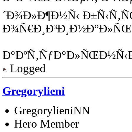
´Ð¾Ð»Ð¶Ð½Ñ‹ Ð±Ñ‹Ñ‚
Ð¾Ñ€Ð¸Ð³Ð¸Ð½Ð°Ð»ÑŒ
Ð°ÐºÑ‚ÑƒÐ°Ð»ÑŒÐ½Ñ‹Ð
Logged
Gregorylieni
GregorylieniNN
Hero Member