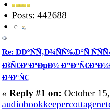
Posts: 442688
Re: ÐÐ°ÑÑ‚Ð¾ÑÑ‰Ð°Ñ ÑÑÑ
ÐšÑ€Ð°ÐºÐµÐ½ Ð”Ð°Ñ€ÐºÐ½Ðµ
Ð²Ð°Ñ€
«
Reply #1 on:
October 15,
audiobookkeeper
cottagenet