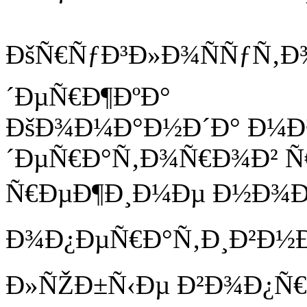
ÐšÑ€ÑƒÐ³Ð»Ð¾ÑÑƒÑ‚Ð
´ÐµÑ€Ð¶ÐºÐ°
ÐšÐ¾Ð¼Ð°Ð½Ð´Ð° Ð¼
´ÐµÑ€Ð°Ñ‚Ð¾Ñ€Ð¾Ð² Ñ
Ñ€ÐµÐ¶Ð¸Ð¼Ðµ Ð½Ð¾Ð½
Ð¾Ð¿ÐµÑ€Ð°Ñ‚Ð¸Ð²Ð½Ð
Ð»ÑŽÐ±Ñ‹Ðµ Ð²Ð¾Ð¿Ñ€