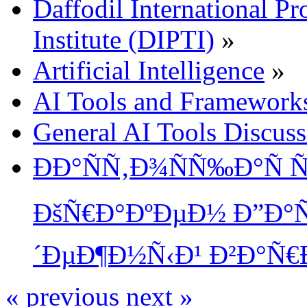
Daffodil International Pr
Institute (DIPTI)
»
Artificial Intelligence
»
AI Tools and Framework
General AI Tools Discuss
ÐÐ°ÑÑ‚Ð¾ÑÑ‰Ð°Ñ Ñ
ÐšÑ€Ð°ÐºÐµÐ½ Ð”Ð°Ñ€
´ÐµÐ¶Ð½Ñ‹Ð¹ Ð²Ð°Ñ€
« previous
next »