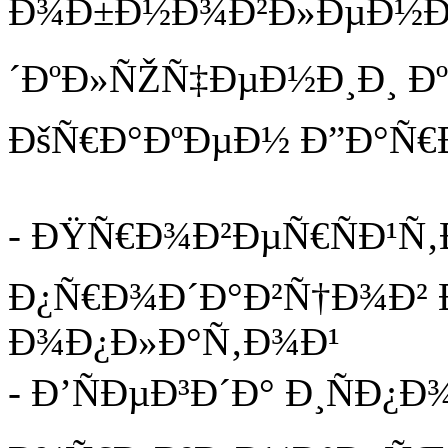
Ð¾Ð±Ð½Ð¾Ð²Ð»ÐµÐ½Ð¸
´ÐºÐ»ÑŽÑ‡ÐµÐ½Ð¸Ð¸ Ðº 
ÐšÑ€Ð°ÐºÐµÐ½ Ð”Ð°Ñ€
- ÐŸÑ€Ð¾Ð²ÐµÑ€ÑÐ¹Ñ‚
Ð¿Ñ€Ð¾Ð´Ð°Ð²Ñ†Ð¾Ð² 
Ð¾Ð¿Ð»Ð°Ñ‚Ð¾Ð¹
- Ð’ÑÐµÐ³Ð´Ð° Ð¸ÑÐ