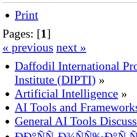
Print
Pages: [
1
]
« previous
next »
Daffodil International Pr
Institute (DIPTI)
»
Artificial Intelligence
»
AI Tools and Framework
General AI Tools Discuss
ÐÐ°ÑÑ‚Ð¾ÑÑ‰Ð°Ñ Ñ