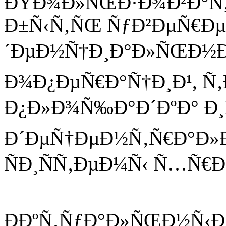
ÐŸÐ¾Ð»ÑŒÐ·Ð¾Ð²Ð°Ñ‚
Ð±Ñ‹Ñ‚ÑŒ ÑƒÐ²ÐµÑ€Ðµ
´ÐµÐ½Ñ†Ð¸Ð°Ð»ÑŒÐ½Ð
Ð¾Ð¿ÐµÑ€Ð°Ñ†Ð¸Ð¹, Ñ‚
Ð¿Ð»Ð¾Ñ‰Ð°Ð´ÐºÐ° Ð
Ð´ÐµÑ†ÐµÐ½Ñ‚Ñ€Ð°Ð»
ÑÐ¸ÑÑ‚ÐµÐ¼Ñ‹ Ñ…Ñ€Ð
ÐÐºÑ‚ÑƒÐ°Ð»ÑŒÐ½Ñ‹Ðµ 