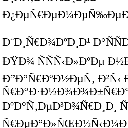
Ð¿ÐµÑ€ÐµÐ¼ÐµÑ‰ÐµÐ
Ð¨Ð¸Ñ€Ð¾ÐºÐ¸Ð¹ Ð°ÑÑ
ÐŸÐ¾ ÑÑÑ‹Ð»ÐºÐµ Ð½
Ð”Ð°Ñ€ÐºÐ½ÐµÑ‚ Ð²Ñ‹
Ñ€Ð°Ð·Ð½Ð¾Ð¾Ð±Ñ€Ð°
ÐºÐ°Ñ‚ÐµÐ³Ð¾Ñ€Ð¸Ð¸ Ñ
Ñ€ÐµÐ°Ð»ÑŒÐ½Ñ‹Ð¼Ð¸ 