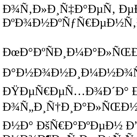
Ð¾Ñ‚Ð»Ð¸Ñ‡Ð°ÐµÑ‚ Ðµ
ÐºÐ¾Ð½ÐºÑƒÑ€ÐµÐ½Ñ‚
ÐœÐ°ÐºÑÐ¸Ð¼Ð°Ð»ÑŒÐ
Ð°Ð½Ð¾Ð½Ð¸Ð¼Ð½Ð¾Ñ
ÐŸÐµÑ€ÐµÑ…Ð¾Ð´Ð° 
Ð¾Ñ„Ð¸Ñ†Ð¸Ð°Ð»ÑŒÐ½Ð
Ð½Ð° ÐšÑ€Ð°ÐºÐµÐ½ Ð