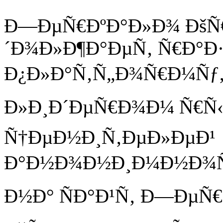
Ð—ÐµÑ€ÐºÐ°Ð»Ð¾ ÐšÑ
´Ð¾Ð»Ð¶Ð°ÐµÑ‚ Ñ€Ð°Ð
Ð¿Ð»Ð°Ñ‚Ñ„Ð¾Ñ€Ð¼Ñƒ, 
Ð»Ð¸Ð´ÐµÑ€Ð¾Ð¼ Ñ€Ñ‹
Ñ†ÐµÐ½Ð¸Ñ‚ÐµÐ»ÐµÐ¹
Ð°Ð½Ð¾Ð½Ð¸Ð¼Ð½Ð¾ÑÑ
Ð½Ð° ÑÐ°Ð¹Ñ‚ Ð—ÐµÑ