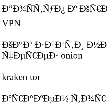
Ð”Ð¾ÑÑ‚ÑƒÐ¿ Ðº ÐšÑ€
VPN
ÐšÐ°Ðº Ð·Ð°Ð¹Ñ‚Ð¸ Ð½
Ñ‡ÐµÑ€ÐµÐ· onion
kraken tor
ÐºÑ€Ð°ÐºÐµÐ½ Ñ‚Ð¾Ñ€