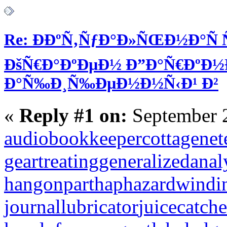
Re: ÐÐºÑ‚ÑƒÐ°Ð»ÑŒÐ½Ð°Ñ Ñ
ÐšÑ€Ð°ÐºÐµÐ½ Ð”Ð°Ñ€ÐºÐ½Ð
Ð°Ñ‰Ð¸Ñ‰ÐµÐ½Ð½Ñ‹Ð¹ Ð²
«
Reply #1 on:
September 2
audiobookkeeper
cottagenet
geartreating
generalizedanal
hangonpart
haphazardwindi
journallubricator
juicecatche