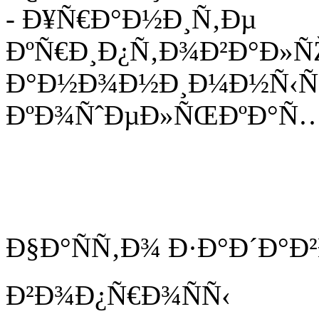
- Ð¥Ñ€Ð°Ð½Ð¸Ñ‚Ðµ
ÐºÑ€Ð¸Ð¿Ñ‚Ð¾Ð²Ð°Ð»Ñ
Ð°Ð½Ð¾Ð½Ð¸Ð¼Ð½Ñ‹
ÐºÐ¾ÑˆÐµÐ»ÑŒÐºÐ°Ñ
Ð§Ð°ÑÑ‚Ð¾ Ð·Ð°Ð´Ð°Ð
Ð²Ð¾Ð¿Ñ€Ð¾ÑÑ‹