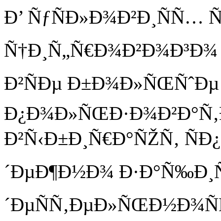
Ð’ ÑƒÑÐ»Ð¾Ð²Ð¸ÑÑ…
Ñ†Ð¸Ñ„Ñ€Ð¾Ð²Ð¾Ð³Ð¾
Ð²ÑÐµ Ð±Ð¾Ð»ÑŒÑˆÐµ
Ð¿Ð¾Ð»ÑŒÐ·Ð¾Ð²Ð°Ñ‚
Ð²Ñ‹Ð±Ð¸Ñ€Ð°ÑŽÑ‚ ÑÐ
´ÐµÐ¶Ð½Ð¾ Ð·Ð°Ñ‰Ð¸Ñ
´ÐµÑÑ‚ÐµÐ»ÑŒÐ½Ð¾ÑÑ