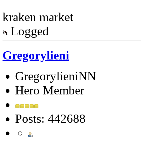
kraken market
Logged
Gregorylieni
GregorylieniNN
Hero Member
Posts: 442688