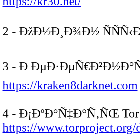
https://kr30.net/
2 - ÐžÐ½Ð¸Ð¾Ð½ ÑÑÑ‹
3 - Ð ÐµÐ·ÐµÑ€Ð²Ð½Ð°Ñ
https://kraken8darknet.com
4 - Ð¡ÐºÐ°Ñ‡Ð°Ñ‚ÑŒ Tor 
https://www.torproject.org