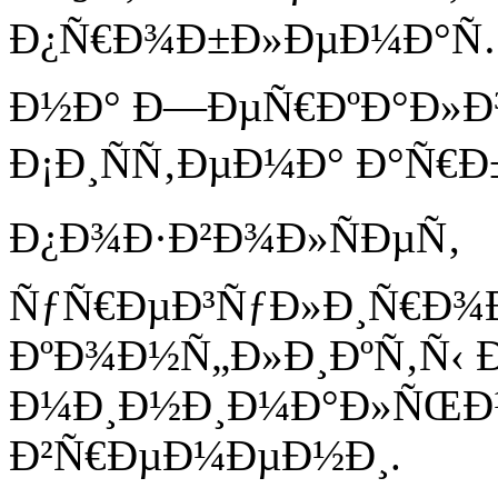
Ð¿Ñ€Ð¾Ð±Ð»ÐµÐ¼Ð°Ñ…
Ð½Ð° Ð—ÐµÑ€ÐºÐ°Ð»Ð
Ð¡Ð¸ÑÑ‚ÐµÐ¼Ð° Ð°Ñ€Ð
Ð¿Ð¾Ð·Ð²Ð¾Ð»ÑÐµÑ‚
ÑƒÑ€ÐµÐ³ÑƒÐ»Ð¸Ñ€Ð¾
ÐºÐ¾Ð½Ñ„Ð»Ð¸ÐºÑ‚Ñ‹ 
Ð¼Ð¸Ð½Ð¸Ð¼Ð°Ð»ÑŒÐ
Ð²Ñ€ÐµÐ¼ÐµÐ½Ð¸.