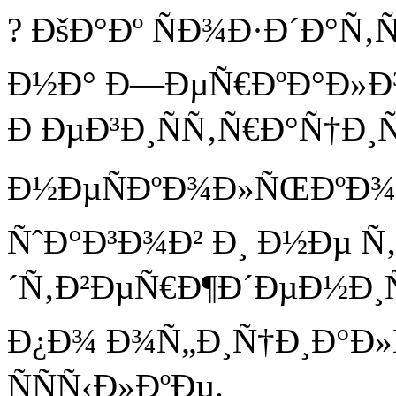
? ÐšÐ°Ðº ÑÐ¾Ð·Ð´Ð°Ñ
Ð½Ð° Ð—ÐµÑ€ÐºÐ°Ð»Ð
Ð ÐµÐ³Ð¸ÑÑ‚Ñ€Ð°Ñ†Ð¸
Ð½ÐµÑÐºÐ¾Ð»ÑŒÐºÐ¾
ÑˆÐ°Ð³Ð¾Ð² Ð¸ Ð½Ðµ 
´Ñ‚Ð²ÐµÑ€Ð¶Ð´ÐµÐ½Ð¸Ñ
Ð¿Ð¾ Ð¾Ñ„Ð¸Ñ†Ð¸Ð°Ð
ÑÑÑ‹Ð»ÐºÐµ.