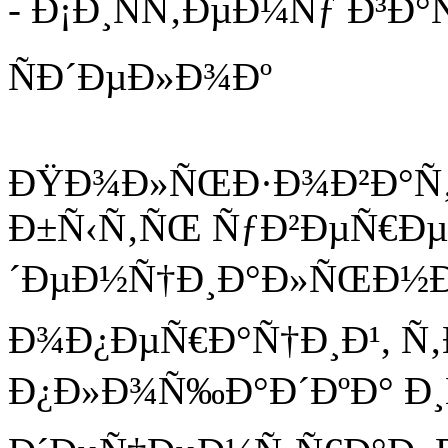
- Ð¡Ð¸ÑÑ‚ÐµÐ¼Ñƒ Ð³
ÑÐ´ÐµÐ»Ð¾Ðº
ÐŸÐ¾Ð»ÑŒÐ·Ð¾Ð²Ð°Ñ‚
Ð±Ñ‹Ñ‚ÑŒ ÑƒÐ²ÐµÑ€Ðµ
´ÐµÐ½Ñ†Ð¸Ð°Ð»ÑŒÐ½Ð
Ð¾Ð¿ÐµÑ€Ð°Ñ†Ð¸Ð¹, Ñ‚
Ð¿Ð»Ð¾Ñ‰Ð°Ð´ÐºÐ° Ð