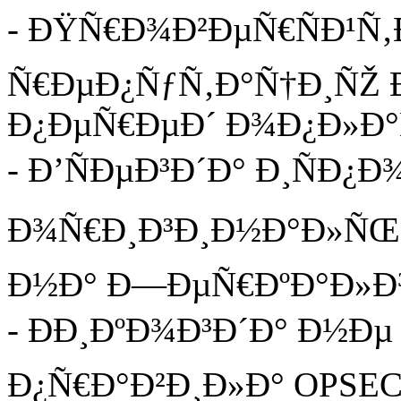
- ÐŸÑ€Ð¾Ð²ÐµÑ€ÑÐ¹Ñ‚
Ñ€ÐµÐ¿ÑƒÑ‚Ð°Ñ†Ð¸ÑŽ 
Ð¿ÐµÑ€ÐµÐ´ Ð¾Ð¿Ð»Ð°
- Ð’ÑÐµÐ³Ð´Ð° Ð¸ÑÐ
Ð¾Ñ€Ð¸Ð³Ð¸Ð½Ð°Ð»ÑŒÐ
Ð½Ð° Ð—ÐµÑ€ÐºÐ°Ð»Ð
- ÐÐ¸ÐºÐ¾Ð³Ð´Ð° Ð½Ð
Ð¿Ñ€Ð°Ð²Ð¸Ð»Ð° OPSE