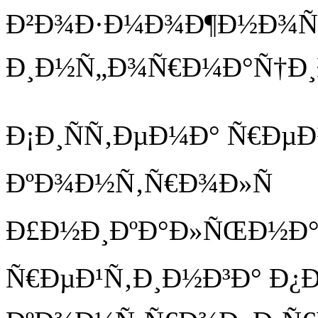
Ð²Ð¾Ð·Ð¼Ð¾Ð¶Ð½Ð¾Ñ
Ð¸Ð½Ñ„Ð¾Ñ€Ð¼Ð°Ñ†Ð¸
Ð¡Ð¸ÑÑ‚ÐµÐ¼Ð° Ñ€ÐµÐ
ÐºÐ¾Ð½Ñ‚Ñ€Ð¾Ð»Ñ
Ð£Ð½Ð¸ÐºÐ°Ð»ÑŒÐ½Ð°Ñ
Ñ€ÐµÐ¹Ñ‚Ð¸Ð½Ð³Ð° Ð¿