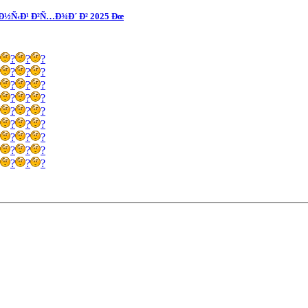
µÐ¶Ð½Ñ‹Ð¹ Ð²Ñ…Ð¾Ð´ Ð² 2025 Ðœ
?
?
?
?
?
?
?
?
?
?
?
?
?
?
?
?
?
?
?
?
?
?
?
?
?
?
?