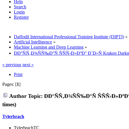
Help
Search
Login
Register
Daffodil International Professional Training Institute (DIPTI)
»
Artificial Intelligence
»
Machine Learning and Deep Learning
»
ÐÐ°ÑÑ‚Ð¾ÑÑ‰Ð°Ñ ÑÑÑ‹Ð»ÐºÐ° Ð´Ð»Ñ Kraken Dar
« previous
next »
Print
Pages: [
1
]
Author
Topic: ÐÐ°ÑÑ‚Ð¾ÑÑ‰Ð°Ñ ÑÑÑ‹Ð»Ðº
times)
Tylerbrach
TylerbrachTC