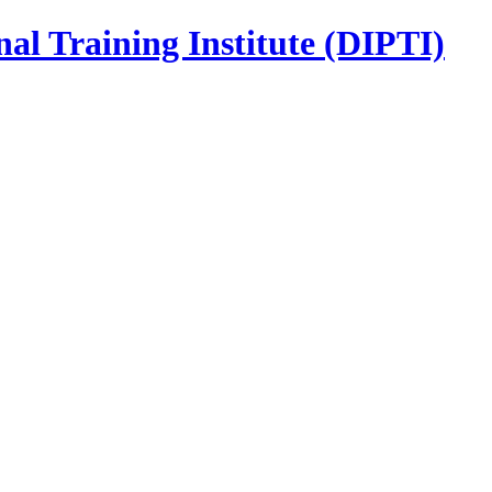
nal Training Institute (DIPTI)