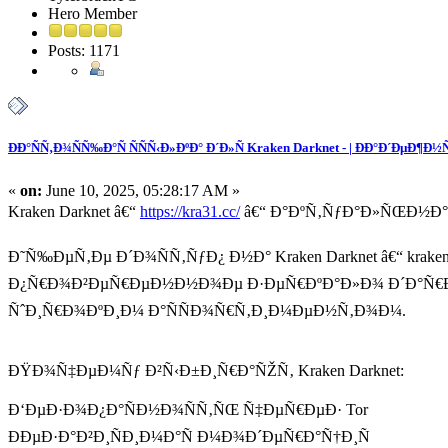
Hero Member
Posts: 1171
ÐÐ°ÑÑ‚Ð¾ÑÑ‰Ð°Ñ ÑÑÑ‹Ð»ÐºÐ° Ð´Ð»Ñ Kraken Darknet - | ÐÐ°Ð´ÐµÐ¶
«
on:
June 10, 2025, 05:28:17 AM »
Kraken Darknet â€“
https://kra31.cc/
â€“ Ð°ÐºÑ‚ÑƒÐ°Ð»ÑŒÐ½Ð°Ñ
Ð˜Ñ‰ÐµÑ‚Ðµ Ð´Ð¾ÑÑ‚ÑƒÐ¿ Ð½Ð° Kraken Darknet â€“ kr
Ð¿Ñ€Ð¾Ð²ÐµÑ€ÐµÐ½Ð½Ð¾Ðµ Ð·ÐµÑ€ÐºÐ°Ð»Ð¾ Ð´Ð°Ñ€ÐºÐ
ÑˆÐ¸Ñ€Ð¾ÐºÐ¸Ð¼ Ð°ÑÑÐ¾Ñ€Ñ‚Ð¸Ð¼ÐµÐ½Ñ‚Ð¾Ð¼.
ÐŸÐ¾Ñ‡ÐµÐ¼Ñƒ Ð²Ñ‹Ð±Ð¸Ñ€Ð°ÑŽÑ‚ Kraken Darknet:
Ð‘ÐµÐ·Ð¾Ð¿Ð°ÑÐ½Ð¾ÑÑ‚ÑŒ Ñ‡ÐµÑ€ÐµÐ· Tor
ÐÐµÐ·Ð°Ð²Ð¸ÑÐ¸Ð¼Ð°Ñ Ð¼Ð¾Ð´ÐµÑ€Ð°Ñ†Ð¸Ñ