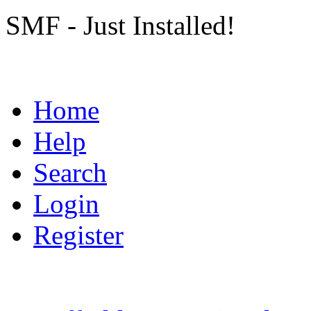
SMF - Just Installed!
Home
Help
Search
Login
Register