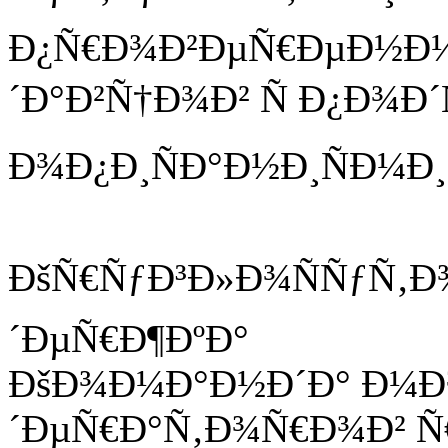
Ð¿Ñ€Ð¾Ð²ÐµÑ€ÐµÐ½Ð
´Ð°Ð²Ñ†Ð¾Ð² Ñ Ð¿Ð¾
Ð¾Ð¿Ð¸ÑÐ°Ð½Ð¸ÑÐ¼Ð¸
ÐšÑ€ÑƒÐ³Ð»Ð¾ÑÑƒÑ‚Ð
´ÐµÑ€Ð¶ÐºÐ°
ÐšÐ¾Ð¼Ð°Ð½Ð´Ð° Ð¼
´ÐµÑ€Ð°Ñ‚Ð¾Ñ€Ð¾Ð² Ñ