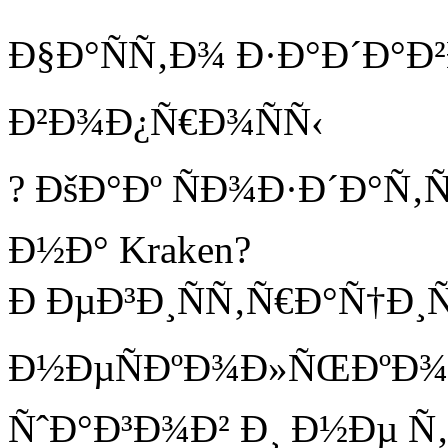
Ð§Ð°ÑÑ‚Ð¾ Ð·Ð°Ð´Ð°Ð
Ð²Ð¾Ð¿Ñ€Ð¾ÑÑ‹
? ÐšÐ°Ðº ÑÐ¾Ð·Ð´Ð°Ñ
Ð½Ð° Kraken?
Ð ÐµÐ³Ð¸ÑÑ‚Ñ€Ð°Ñ†Ð¸
Ð½ÐµÑÐºÐ¾Ð»ÑŒÐºÐ¾
ÑˆÐ°Ð³Ð¾Ð² Ð¸ Ð½Ðµ 