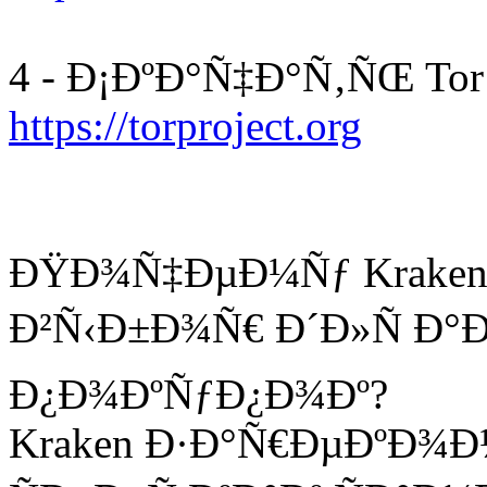
4 - Ð¡ÐºÐ°Ñ‡Ð°Ñ‚ÑŒ Tor 
https://torproject.org
ÐŸÐ¾Ñ‡ÐµÐ¼Ñƒ Kraken 
Ð²Ñ‹Ð±Ð¾Ñ€ Ð´Ð»Ñ 
Ð¿Ð¾ÐºÑƒÐ¿Ð¾Ðº?
Kraken Ð·Ð°Ñ€ÐµÐºÐ¾