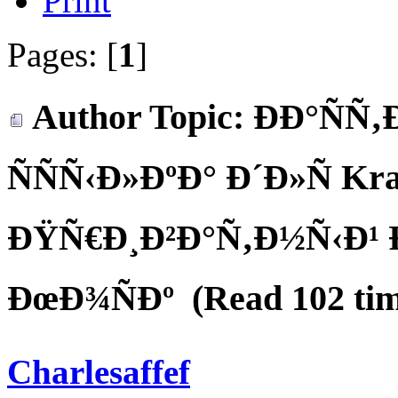
Print
Pages: [
1
]
Author
Topic: ÐÐ°ÑÑ
ÑÑÑ‹Ð»ÐºÐ° Ð´Ð»Ñ Krak
ÐŸÑ€Ð¸Ð²Ð°Ñ‚Ð½Ñ‹Ð¹ Ð
ÐœÐ¾ÑÐº (Read 102 tim
Charlesaffef