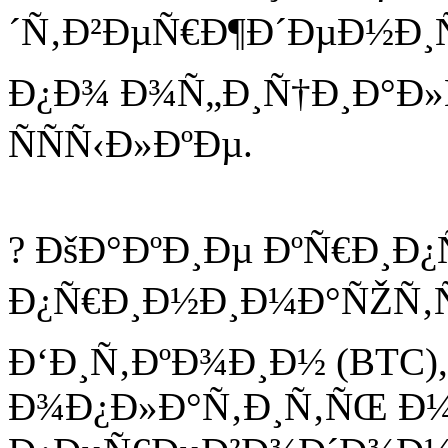
´Ñ‚Ð²ÐµÑ€Ð¶Ð´ÐµÐ½Ð¸Ñ
Ð¿Ð¾ Ð¾Ñ„Ð¸Ñ†Ð¸Ð°Ð
ÑÑÑ‹Ð»ÐºÐµ.
? ÐšÐ°ÐºÐ¸Ðµ ÐºÑ€Ð¸Ð
Ð¿Ñ€Ð¸Ð½Ð¸Ð¼Ð°ÑŽÑ‚Ñ
Ð‘Ð¸Ñ‚ÐºÐ¾Ð¸Ð½ (BTC),
Ð¾Ð¿Ð»Ð°Ñ‚Ð¸Ñ‚ÑŒ 