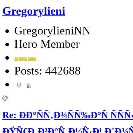
Gregorylieni
GregorylieniNN
Hero Member
Posts: 442688
Re: ÐÐ°ÑÑ‚Ð¾ÑÑ‰Ð°Ñ ÑÑÑ‹
ÐŸÑ€Ð¸Ð²Ð°Ñ‚Ð½Ñ‹Ð¹ Ð´Ð¾Ñ