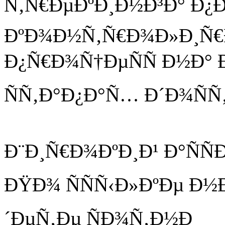
Ñ‚Ñ€ÐµÐºÐ¸Ð½Ð³Ð° Ð¿
ÐºÐ¾Ð½Ñ‚Ñ€Ð¾Ð»Ð¸Ñ€
Ð¿Ñ€Ð¾Ñ†ÐµÑÑ Ð½Ð° 
ÑÑ‚Ð°Ð¿Ð°Ñ… Ð´Ð¾ÑÑ‚
Ð¨Ð¸Ñ€Ð¾ÐºÐ¸Ð¹ Ð°ÑÑ
ÐŸÐ¾ ÑÑÑ‹Ð»ÐºÐµ Ð½Ð
´ÐµÑ‚Ðµ ÑÐ¾Ñ‚Ð½Ð¸