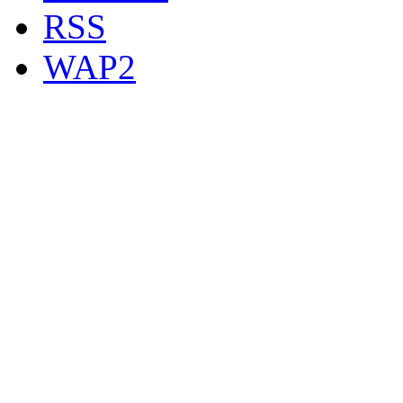
RSS
WAP2