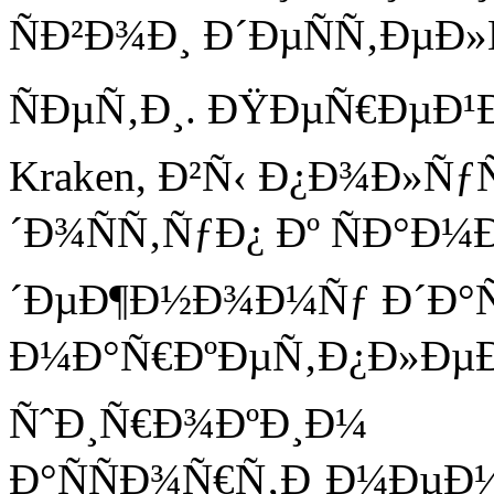
ÑÐ²Ð¾Ð¸ Ð´ÐµÑÑ‚Ðµ
ÑÐµÑ‚Ð¸. ÐŸÐµÑ€ÐµÐ¹Ð
Kraken, Ð²Ñ‹ Ð¿Ð¾Ð»Ñƒ
´Ð¾ÑÑ‚ÑƒÐ¿ Ðº ÑÐ°Ð
´ÐµÐ¶Ð½Ð¾Ð¼Ñƒ Ð´Ð°
Ð¼Ð°Ñ€ÐºÐµÑ‚Ð¿Ð»ÐµÐ¹
ÑˆÐ¸Ñ€Ð¾ÐºÐ¸Ð¼
Ð°ÑÑÐ¾Ñ€Ñ‚Ð¸Ð¼ÐµÐ