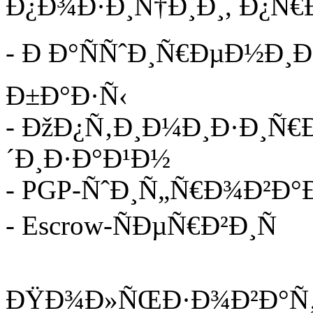
Ð¿Ð¾Ð·Ð¸Ñ†Ð¸Ð¸, Ð¿Ñ€Ð
- Ð Ð°ÑÑˆÐ¸Ñ€ÐµÐ½Ð¸
Ð±Ð°Ð·Ñ‹
- ÐžÐ¿Ñ‚Ð¸Ð¼Ð¸Ð·Ð¸Ñ
´Ð¸Ð·Ð°Ð¹Ð½
- PGP-ÑˆÐ¸Ñ„Ñ€Ð¾Ð²Ð°
- Escrow-ÑÐµÑ€Ð²Ð¸Ñ
ÐŸÐ¾Ð»ÑŒÐ·Ð¾Ð²Ð°Ñ‚