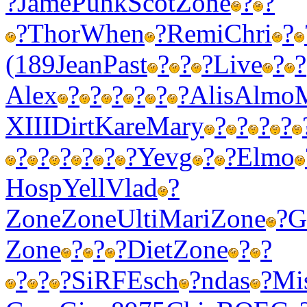
?
Jame
Punk
Scot
Zone
?
?
?
Thor
When
?
Remi
Chri
?
(189
Jean
Past
?
?
?
Live
?
?
Alex
?
?
?
?
?
?
Alis
Almo
XIII
Dirt
Kare
Mary
?
?
?
?
?
?
?
?
?
?
Yevg
?
?
Elmo
Hosp
Yell
Vlad
?
Zone
Zone
Ulti
Mari
Zone
?
G
Zone
?
?
?
Diet
Zone
?
?
?
?
?
SiRF
Esch
?
ndas
?
Mi