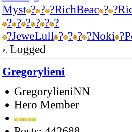
Myst
?
?
?
Rich
Beac
?
?
Ri
?
?
?
?
?
?
?
Jewe
Lull
?
?
?
?
Noki
?
P
Logged
Gregorylieni
GregorylieniNN
Hero Member
Posts: 442688