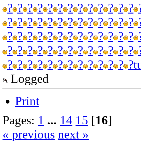
?
?
?
?
?
?
?
?
?
?
?
?
?
?
?
?
?
?
?
?
?
?
?
?
?
?
?
?
?
?
?
?
?
?
?
?
?
?
?
?
?
?
?
?
?
?
?
?
?
?
?
?
?
?
?
?
?
?
?
?
?
?
?
?
?
t
Logged
Print
Pages:
1
...
14
15
[
16
]
« previous
next »