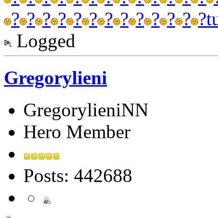
?
?
?
?
?
?
?
?
?
?
?
?
?
t
Logged
Gregorylieni
GregorylieniNN
Hero Member
Posts: 442688