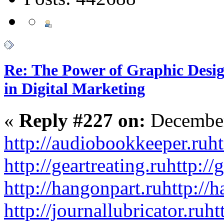
Re: The Power of Graphic Desi
in Digital Marketing
«
Reply #227 on:
December
http://audiobookkeeper.ru
ht
http://geartreating.ru
http://
http://hangonpart.ru
http://
http://journallubricator.ru
ht