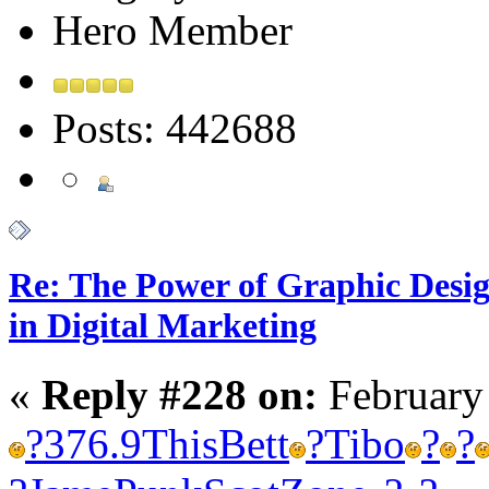
Hero Member
Posts: 442688
Re: The Power of Graphic Desi
in Digital Marketing
«
Reply #228 on:
February
?
376.9
This
Bett
?
Tibo
?
?