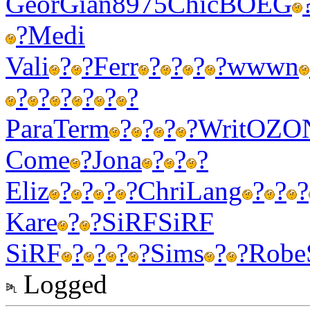
Geor
Gian
8975
Chic
BOEG
?
Medi
Vali
?
?
Ferr
?
?
?
?
wwwn
?
?
?
?
?
?
Para
Term
?
?
?
?
Writ
OZO
Come
?
Jona
?
?
?
Eliz
?
?
?
?
Chri
Lang
?
?
?
Kare
?
?
SiRF
SiRF
SiRF
?
?
?
?
Sims
?
?
Robe
Logged