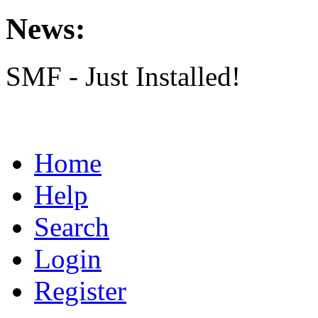
News:
SMF - Just Installed!
Home
Help
Search
Login
Register