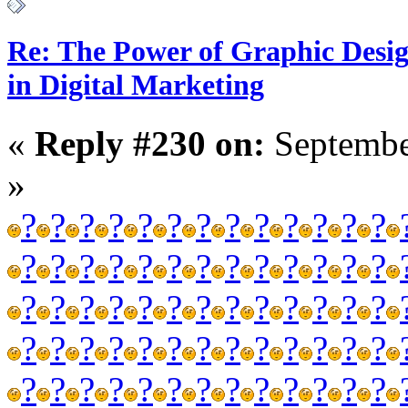
Re: The Power of Graphic Desi
in Digital Marketing
«
Reply #230 on:
Septembe
»
?
?
?
?
?
?
?
?
?
?
?
?
?
?
?
?
?
?
?
?
?
?
?
?
?
?
?
?
?
?
?
?
?
?
?
?
?
?
?
?
?
?
?
?
?
?
?
?
?
?
?
?
?
?
?
?
?
?
?
?
?
?
?
?
?