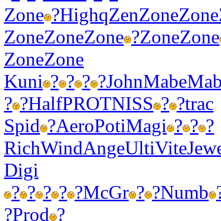
Zone
?
High
qZen
Zone
Zone
Zone
Zone
Zone
?
Zone
Zone
Zone
Zone
Kuni
?
?
?
?
John
Mabe
Mab
?
?
Half
PROT
NISS
?
?
trac
Spid
?
Aero
Poti
Magi
?
?
?
Rich
Wind
Ange
Ulti
Vite
Jew
Digi
?
?
?
?
?
McGr
?
?
Numb
?
Prod
?