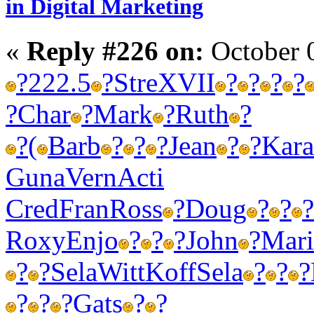
in Digital Marketing
«
Reply #226 on:
October 
?
222.5
?
Stre
XVII
?
?
?
?
?
Char
?
Mark
?
Ruth
?
?
(
Barb
?
?
?
Jean
?
?
Kara
Guna
Vern
Acti
Cred
Fran
Ross
?
Doug
?
?
?
Roxy
Enjo
?
?
?
John
?
Mari
?
?
Sela
Witt
Koff
Sela
?
?
?
?
?
?
Gats
?
?