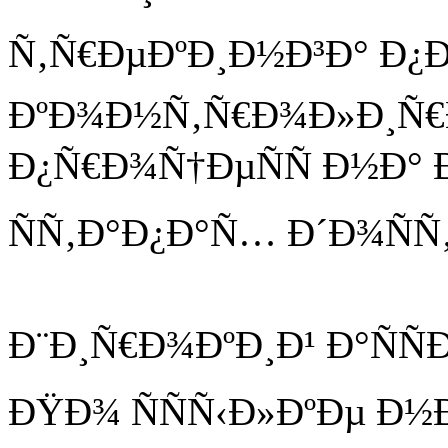
Ñ‚Ñ€ÐµÐºÐ¸Ð½Ð³Ð° Ð¿
ÐºÐ¾Ð½Ñ‚Ñ€Ð¾Ð»Ð¸Ñ€
Ð¿Ñ€Ð¾Ñ†ÐµÑÑ Ð½Ð° 
ÑÑ‚Ð°Ð¿Ð°Ñ… Ð´Ð¾ÑÑ‚
Ð¨Ð¸Ñ€Ð¾ÐºÐ¸Ð¹ Ð°ÑÑ
ÐŸÐ¾ ÑÑÑ‹Ð»ÐºÐµ Ð½Ð