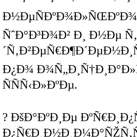
Ð½ÐµÑÐºÐ¾Ð»ÑŒÐºÐ¾
ÑˆÐ°Ð³Ð¾Ð² Ð¸ Ð½Ðµ 
´Ñ‚Ð²ÐµÑ€Ð¶Ð´ÐµÐ½Ð¸Ñ
Ð¿Ð¾ Ð¾Ñ„Ð¸Ñ†Ð¸Ð°Ð
ÑÑÑ‹Ð»ÐºÐµ.
? ÐšÐ°ÐºÐ¸Ðµ ÐºÑ€Ð¸Ð
Ð¿Ñ€Ð¸Ð½Ð¸Ð¼Ð°ÑŽÑ‚Ñ