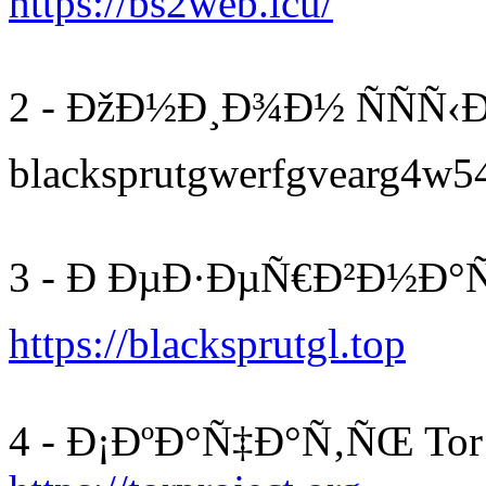
https://bs2web.icu/
2 - ÐžÐ½Ð¸Ð¾Ð½ ÑÑÑ‹Ð
blacksprutgwerfgvearg4w54
3 - Ð ÐµÐ·ÐµÑ€Ð²Ð½Ð°Ñ
https://blacksprutgl.top
4 - Ð¡ÐºÐ°Ñ‡Ð°Ñ‚ÑŒ Tor 