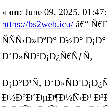
«
on:
June 09, 2025, 01:47
https://bs2web.icu/
â€“ Ñ€
ÑÑÑ‹Ð»ÐºÐ° Ð½Ð° Ð¡Ð°
Ð‘Ð»ÑÐºÐ¡Ð¿Ñ€ÑƒÑ‚
Ð¡Ð°Ð¹Ñ‚ Ð‘Ð»ÑÐºÐ¡Ð¿Ñ
Ð½Ð°Ð´ÐµÐ¶Ð½Ñ‹Ð¹ Ð³Ð