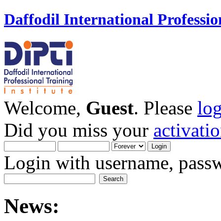
Daffodil International Professio
Welcome,
Guest
. Please
lo
Did you miss your
activati
Login with username, passw
News: