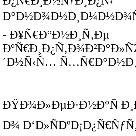
Ð¿Ñ€Ð¸Ð½Ñ†Ð¸Ð¿Ñ‹
Ð°Ð½Ð¾Ð½Ð¸Ð¼Ð½Ð¾Ñ
- Ð¥Ñ€Ð°Ð½Ð¸Ñ‚Ðµ
ÐºÑ€Ð¸Ð¿Ñ‚Ð¾Ð²Ð°Ð»
´Ð½Ñ‹Ñ… Ñ…Ñ€Ð°Ð½Ð
ÐŸÐ¾Ð»ÐµÐ·Ð½Ð°Ñ Ð
Ð¾ Ð‘Ð»ÑÐºÐ¡Ð¿Ñ€ÑƒÑ