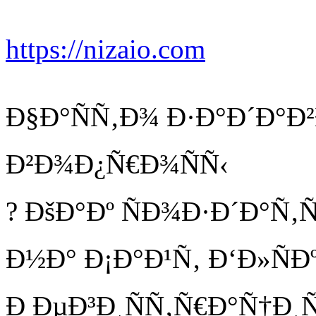
https://nizaio.com
Ð§Ð°ÑÑ‚Ð¾ Ð·Ð°Ð´Ð°Ð
Ð²Ð¾Ð¿Ñ€Ð¾ÑÑ‹
? ÐšÐ°Ðº ÑÐ¾Ð·Ð´Ð°Ñ
Ð½Ð° Ð¡Ð°Ð¹Ñ‚ Ð‘Ð»ÑÐ
Ð ÐµÐ³Ð¸ÑÑ‚Ñ€Ð°Ñ†Ð¸