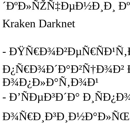
´ÐºÐ»ÑŽÑ‡ÐµÐ½Ð¸Ð¸ Ðº 
Kraken Darknet
- ÐŸÑ€Ð¾Ð²ÐµÑ€ÑÐ¹Ñ‚
Ð¿Ñ€Ð¾Ð´Ð°Ð²Ñ†Ð¾Ð² 
Ð¾Ð¿Ð»Ð°Ñ‚Ð¾Ð¹
- Ð’ÑÐµÐ³Ð´Ð° Ð¸ÑÐ
Ð¾Ñ€Ð¸Ð³Ð¸Ð½Ð°Ð»ÑŒÐ