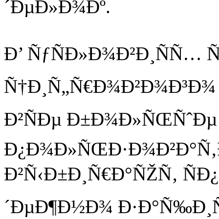
´ÐµÐ»Ð¾Ðº.
Ð’ ÑƒÑÐ»Ð¾Ð²Ð¸ÑÑ…
Ñ†Ð¸Ñ„Ñ€Ð¾Ð²Ð¾Ð³Ð¾
Ð²ÑÐµ Ð±Ð¾Ð»ÑŒÑˆÐµ
Ð¿Ð¾Ð»ÑŒÐ·Ð¾Ð²Ð°Ñ‚
Ð²Ñ‹Ð±Ð¸Ñ€Ð°ÑŽÑ‚ ÑÐ
´ÐµÐ¶Ð½Ð¾ Ð·Ð°Ñ‰Ð¸Ñ