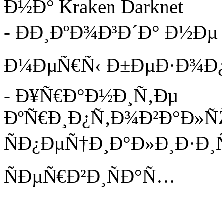
Ð½Ð° Kraken Darknet
- ÐÐ¸ÐºÐ¾Ð³Ð´Ð° Ð½Ð
Ð¼ÐµÑ€Ñ‹ Ð±ÐµÐ·Ð¾Ð¿
- Ð¥Ñ€Ð°Ð½Ð¸Ñ‚Ðµ
ÐºÑ€Ð¸Ð¿Ñ‚Ð¾Ð²Ð°Ð»Ñ
ÑÐ¿ÐµÑ†Ð¸Ð°Ð»Ð¸Ð·
ÑÐµÑ€Ð²Ð¸ÑÐ°Ñ…