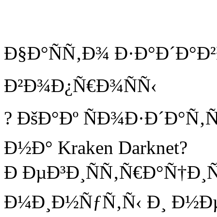
Ð§Ð°ÑÑ‚Ð¾ Ð·Ð°Ð´Ð°Ð
Ð²Ð¾Ð¿Ñ€Ð¾ÑÑ‹
? ÐšÐ°Ðº ÑÐ¾Ð·Ð´Ð°Ñ
Ð½Ð° Kraken Darknet?
Ð ÐµÐ³Ð¸ÑÑ‚Ñ€Ð°Ñ†Ð¸
Ð¼Ð¸Ð½ÑƒÑ‚Ñ‹ Ð¸ Ð½Ð