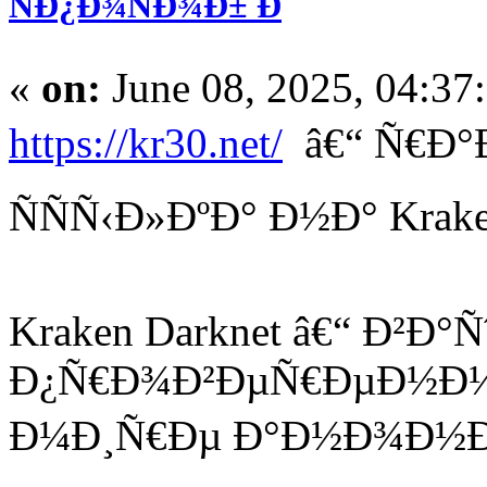
ÑÐ¿Ð¾ÑÐ¾Ð± Ð
«
on:
June 08, 2025, 04:37
https://kr30.net/
â€“ Ñ€Ð°
ÑÑÑ‹Ð»ÐºÐ° Ð½Ð° Krake
Kraken Darknet â€“ Ð²Ð°Ñ
Ð¿Ñ€Ð¾Ð²ÐµÑ€ÐµÐ½Ð½Ñ
Ð¼Ð¸Ñ€Ðµ Ð°Ð½Ð¾Ð½Ð