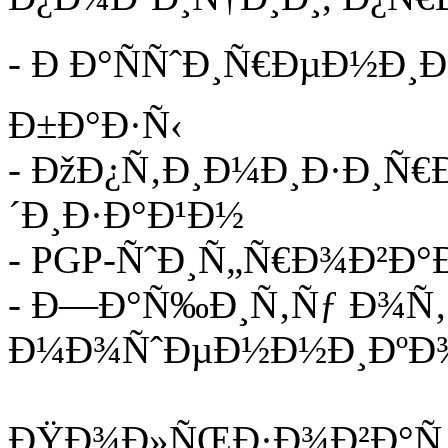
- Ð Ð°ÑÑˆÐ¸Ñ€ÐµÐ½Ð¸
Ð±Ð°Ð·Ñ‹
- ÐžÐ¿Ñ‚Ð¸Ð¼Ð¸Ð·Ð¸Ñ
´Ð¸Ð·Ð°Ð¹Ð½
- PGP-ÑˆÐ¸Ñ„Ñ€Ð¾Ð²Ð°
- Ð—Ð°Ñ‰Ð¸Ñ‚Ñƒ Ð¾Ñ‚
Ð¼Ð¾ÑˆÐµÐ½Ð½Ð¸ÐºÐ
ÐŸÐ¾Ð»ÑŒÐ·Ð¾Ð²Ð°Ñ‚