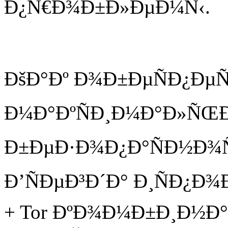
Ð¿Ñ€Ð¾Ð±Ð»ÐµÐ¼Ñ‹.
ÐšÐ°Ðº Ð¾Ð±ÐµÑÐ¿Ðµ
Ð¼Ð°ÐºÑÐ¸Ð¼Ð°Ð»ÑŒ
Ð±ÐµÐ·Ð¾Ð¿Ð°ÑÐ½Ð¾Ñ
Ð’ÑÐµÐ³Ð´Ð° Ð¸ÑÐ¿Ð
+ Tor ÐºÐ¾Ð¼Ð±Ð¸Ð½Ð