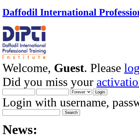
Daffodil International Professio
Welcome,
Guest
. Please
lo
Did you miss your
activati
Login with username, passw
News: