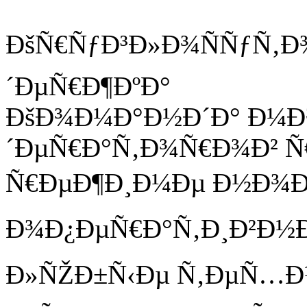
ÐšÑ€ÑƒÐ³Ð»Ð¾ÑÑƒÑ‚Ð
´ÐµÑ€Ð¶ÐºÐ°
ÐšÐ¾Ð¼Ð°Ð½Ð´Ð° Ð¼
´ÐµÑ€Ð°Ñ‚Ð¾Ñ€Ð¾Ð² Ñ
Ñ€ÐµÐ¶Ð¸Ð¼Ðµ Ð½Ð¾Ð½
Ð¾Ð¿ÐµÑ€Ð°Ñ‚Ð¸Ð²Ð½Ð
Ð»ÑŽÐ±Ñ‹Ðµ Ñ‚ÐµÑ…Ð½