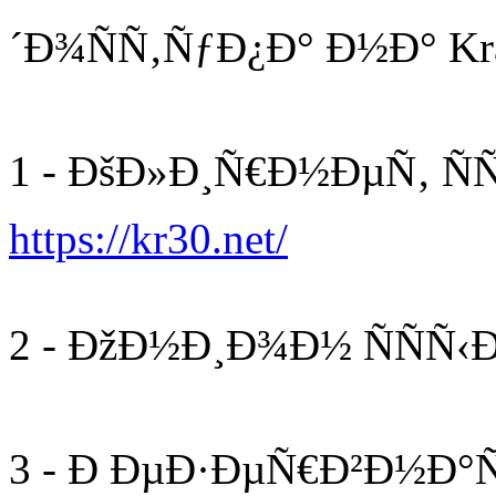
´Ð¾ÑÑ‚ÑƒÐ¿Ð° Ð½Ð° Kra
1 - ÐšÐ»Ð¸Ñ€Ð½ÐµÑ‚ ÑÑ
https://kr30.net/
2 - ÐžÐ½Ð¸Ð¾Ð½ ÑÑÑ‹
3 - Ð ÐµÐ·ÐµÑ€Ð²Ð½Ð°Ñ