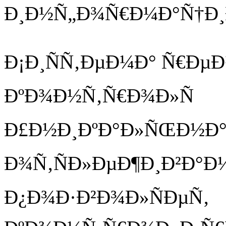
Ð¸Ð½Ñ„Ð¾Ñ€Ð¼Ð°Ñ†Ð¸
Ð¡Ð¸ÑÑ‚ÐµÐ¼Ð° Ñ€ÐµÐ
ÐºÐ¾Ð½Ñ‚Ñ€Ð¾Ð»Ñ
Ð£Ð½Ð¸ÐºÐ°Ð»ÑŒÐ½Ð°Ñ
Ð¾Ñ‚ÑÐ»ÐµÐ¶Ð¸Ð²Ð°Ð½
Ð¿Ð¾Ð·Ð²Ð¾Ð»ÑÐµÑ‚