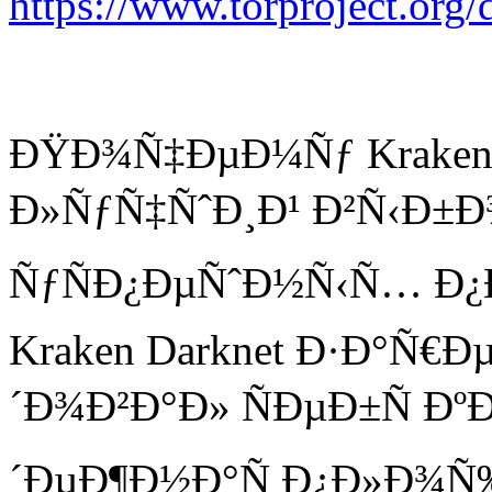
https://www.torproject.org
ÐŸÐ¾Ñ‡ÐµÐ¼Ñƒ Kraken D
Ð»ÑƒÑ‡ÑˆÐ¸Ð¹ Ð²Ñ‹Ð±Ð
ÑƒÑÐ¿ÐµÑˆÐ½Ñ‹Ñ… Ð¿
Kraken Darknet Ð·Ð°Ñ
´Ð¾Ð²Ð°Ð» ÑÐµÐ±Ñ Ðº
´ÐµÐ¶Ð½Ð°Ñ Ð¿Ð»Ð¾Ñ