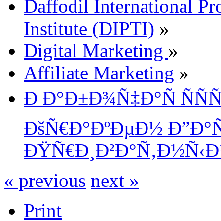
Daffodil International Pr
Institute (DIPTI)
»
Digital Marketing
»
Affiliate Marketing
»
Ð Ð°Ð±Ð¾Ñ‡Ð°Ñ ÑÑ
ÐšÑ€Ð°ÐºÐµÐ½ Ð”Ð°Ñ
ÐŸÑ€Ð¸Ð²Ð°Ñ‚Ð½Ñ‹Ð¹
« previous
next »
Print