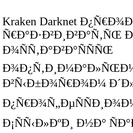
Kraken Darknet Ð¿Ñ€Ð
Ñ€Ð°Ð·Ð²Ð¸Ð²Ð°Ñ‚ÑŒ 
Ð¾ÑÑ‚Ð°Ð²Ð°ÑÑÑŒ
Ð¾Ð¿Ñ‚Ð¸Ð¼Ð°Ð»ÑŒÐ
Ð²Ñ‹Ð±Ð¾Ñ€Ð¾Ð¼ Ð´Ð»
Ð¿Ñ€Ð¾Ñ„ÐµÑÑÐ¸Ð¾Ð
Ð¡ÑÑ‹Ð»ÐºÐ¸ Ð½Ð° ÑÐ°Ð