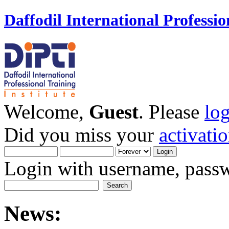
Daffodil International Professio
Welcome,
Guest
. Please
lo
Did you miss your
activati
Login with username, passw
News: