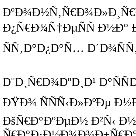
ÐºÐ¾Ð½Ñ‚Ñ€Ð¾Ð»Ð¸Ñ€
Ð¿Ñ€Ð¾Ñ†ÐµÑÑ Ð½Ð° 
ÑÑ‚Ð°Ð¿Ð°Ñ… Ð´Ð¾ÑÑ‚
Ð¨Ð¸Ñ€Ð¾ÐºÐ¸Ð¹ Ð°ÑÑ
ÐŸÐ¾ ÑÑÑ‹Ð»ÐºÐµ Ð
ÐšÑ€Ð°ÐºÐµÐ½ Ð²Ñ‹ Ð
Ñ€Ð°Ð·Ð½Ð¾Ð¾Ð±Ñ€Ð°