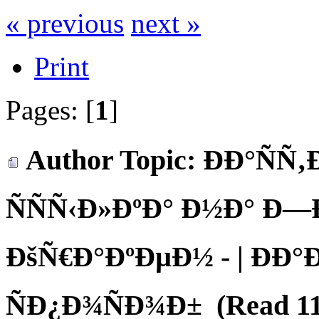
« previous
next »
Print
Pages: [
1
]
Author
Topic: ÐÐ°ÑÑ
ÑÑÑ‹Ð»ÐºÐ° Ð½Ð° Ð
ÐšÑ€Ð°ÐºÐµÐ½ - | ÐÐ
ÑÐ¿Ð¾ÑÐ¾Ð± (Read 115