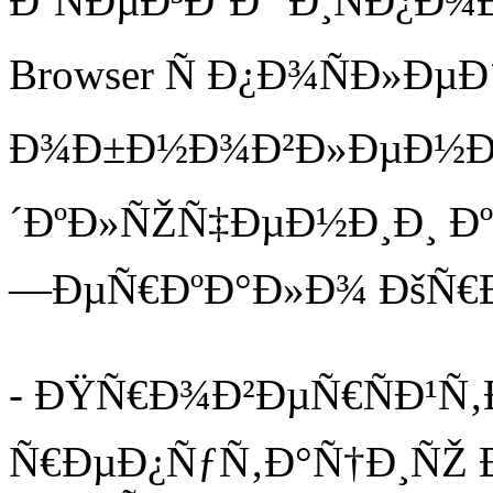
Ð’ÑÐµÐ³Ð´Ð° Ð¸ÑÐ¿Ð
Browser Ñ Ð¿Ð¾ÑÐ»Ðµ
Ð¾Ð±Ð½Ð¾Ð²Ð»ÐµÐ½Ð¸
´ÐºÐ»ÑŽÑ‡ÐµÐ½Ð¸Ð¸ Ðº 
—ÐµÑ€ÐºÐ°Ð»Ð¾ ÐšÑ€
- ÐŸÑ€Ð¾Ð²ÐµÑ€ÑÐ¹Ñ‚
Ñ€ÐµÐ¿ÑƒÑ‚Ð°Ñ†Ð¸ÑŽ 