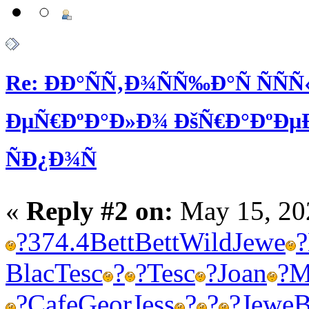
Re: ÐÐ°ÑÑ‚Ð¾ÑÑ‰Ð°Ñ ÑÑ
ÐµÑ€ÐºÐ°Ð»Ð¾ ÐšÑ€Ð°ÐºÐµÐ½
ÑÐ¿Ð¾Ñ
«
Reply #2 on:
May 15, 20
?
374.4
Bett
Bett
Wild
Jewe
?
Blac
Tesc
?
?
Tesc
?
Joan
?
M
?
Cafe
Geor
Jess
?
?
?
Jewe
B