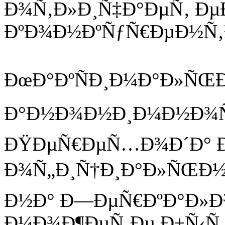
Ð¾Ñ‚Ð»Ð¸Ñ‡Ð°ÐµÑ‚ Ðµ
ÐºÐ¾Ð½ÐºÑƒÑ€ÐµÐ½Ñ‚
ÐœÐ°ÐºÑÐ¸Ð¼Ð°Ð»ÑŒÐ
Ð°Ð½Ð¾Ð½Ð¸Ð¼Ð½Ð¾Ñ
ÐŸÐµÑ€ÐµÑ…Ð¾Ð´Ð° 
Ð¾Ñ„Ð¸Ñ†Ð¸Ð°Ð»ÑŒÐ½Ð
Ð½Ð° Ð—ÐµÑ€ÐºÐ°Ð»Ð¾
Ð¼Ð¾Ð¶ÐµÑ‚Ðµ Ð±Ñ‹Ñ