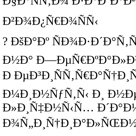
Ð§Ð°ÑÑ‚Ð¾ Ð·Ð°Ð´Ð°Ð
Ð²Ð¾Ð¿Ñ€Ð¾ÑÑ‹
? ÐšÐ°Ðº ÑÐ¾Ð·Ð´Ð°Ñ
Ð½Ð° Ð—ÐµÑ€ÐºÐ°Ð»Ð
Ð ÐµÐ³Ð¸ÑÑ‚Ñ€Ð°Ñ†Ð¸
Ð¼Ð¸Ð½ÑƒÑ‚Ñ‹ Ð¸ Ð½Ð
Ð»Ð¸Ñ‡Ð½Ñ‹Ñ… Ð´Ð°Ð
Ð¾Ñ„Ð¸Ñ†Ð¸Ð°Ð»ÑŒÐ½Ð