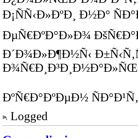
Ð¡ÑÑ‹Ð»ÐºÐ¸ Ð½Ð° ÑÐ
ÐµÑ€ÐºÐ°Ð»Ð¾ ÐšÑ€Ð°Ð
Ð´Ð¾Ð»Ð¶Ð½Ñ‹ Ð±Ñ‹Ñ
Ð¾Ñ€Ð¸Ð³Ð¸Ð½Ð°Ð»ÑŒ
ÐºÑ€Ð°ÐºÐµÐ½ ÑÐ°Ð¹Ñ
Logged