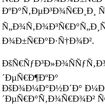
ÐºÐ°Ñ‚ÐµÐ³Ð¾Ñ€Ð¸Ð¸ Ñ
Ñ„Ð¾Ñ‚Ð¾Ð³Ñ€Ð°Ñ„Ð¸Ñ
Ð¾Ð±Ñ€Ð°Ð·Ñ†Ð¾Ð².
ÐšÑ€ÑƒÐ³Ð»Ð¾ÑÑƒÑ‚Ð
´ÐµÑ€Ð¶ÐºÐ°
ÐšÐ¾Ð¼Ð°Ð½Ð´Ð° Ð¼
´ÐµÑ€Ð°Ñ‚Ð¾Ñ€Ð¾Ð² Ñ