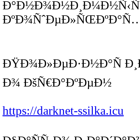
Ð°Ð½Ð¾Ð½Ð¸Ð¼Ð½Ñ‹
ÐºÐ¾ÑˆÐµÐ»ÑŒÐºÐ°Ñ
ÐŸÐ¾Ð»ÐµÐ·Ð½Ð°Ñ Ð
Ð¾ ÐšÑ€Ð°ÐºÐµÐ½
https://darknet-ssilka.icu