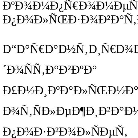
ÐºÐ¾Ð¼Ð¿Ñ€Ð¾Ð¼ÐµÑ‚
Ð¿Ð¾Ð»ÑŒÐ·Ð¾Ð²Ð°Ñ‚
Ð“Ð°Ñ€Ð°Ð½Ñ‚Ð¸Ñ€Ð¾Ð
´Ð¾ÑÑ‚Ð°Ð²ÐºÐ°
Ð£Ð½Ð¸ÐºÐ°Ð»ÑŒÐ½Ð°Ñ
Ð¾Ñ‚ÑÐ»ÐµÐ¶Ð¸Ð²Ð°Ð½
Ð¿Ð¾Ð·Ð²Ð¾Ð»ÑÐµÑ‚