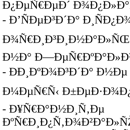
Ð¿ÐµÑ€ÐµÐ´ Ð¾Ð¿Ð»Ð°
- Ð’ÑÐµÐ³Ð´Ð° Ð¸ÑÐ
Ð¾Ñ€Ð¸Ð³Ð¸Ð½Ð°Ð»ÑŒÐ
Ð½Ð° Ð—ÐµÑ€ÐºÐ°Ð»Ð
- ÐÐ¸ÐºÐ¾Ð³Ð´Ð° Ð½Ð
Ð¼ÐµÑ€Ñ‹ Ð±ÐµÐ·Ð¾Ð¿
- Ð¥Ñ€Ð°Ð½Ð¸Ñ‚Ðµ
ÐºÑ€Ð¸Ð¿Ñ‚Ð¾Ð²Ð°Ð»Ñ