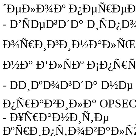
´ÐµÐ»Ð¾Ðº Ð¿ÐµÑ€ÐµÐ
- Ð’ÑÐµÐ³Ð´Ð° Ð¸ÑÐ
Ð¾Ñ€Ð¸Ð³Ð¸Ð½Ð°Ð»ÑŒÐ
Ð½Ð° Ð‘Ð»ÑÐº Ð¡Ð¿Ñ€Ñƒ
- ÐÐ¸ÐºÐ¾Ð³Ð´Ð° Ð½Ð
Ð¿Ñ€Ð°Ð²Ð¸Ð»Ð° OPSE
- Ð¥Ñ€Ð°Ð½Ð¸Ñ‚Ðµ
ÐºÑ€Ð¸Ð¿Ñ‚Ð¾Ð²Ð°Ð»