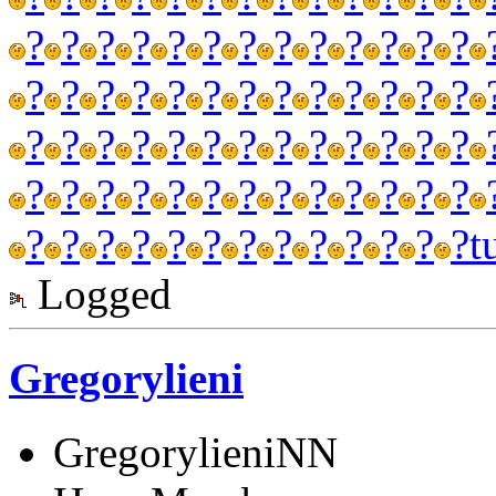
?
?
?
?
?
?
?
?
?
?
?
?
?
?
?
?
?
?
?
?
?
?
?
?
?
?
?
?
?
?
?
?
?
?
?
?
?
?
?
?
?
?
?
?
?
?
?
?
?
?
?
?
?
?
?
?
?
?
?
?
?
?
?
?
?
t
Logged
Gregorylieni
GregorylieniNN