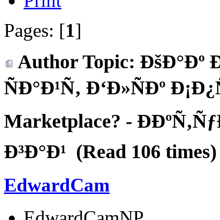
Print
Pages: [
1
]
Author
Topic: ÐšÐ°Ðº
ÑÐ°Ð¹Ñ‚ Ð‘Ð»ÑÐº Ð¡Ð
Marketplace? - ÐÐºÑ
Ð³Ð°Ð¹ (Read 106 times)
EdwardCam
EdwardCamNP