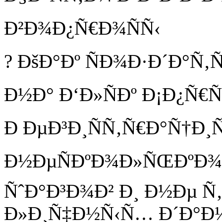
Ð²Ð¾Ð¿Ñ€Ð¾ÑÑ‹
? ÐšÐ°Ðº ÑÐ¾Ð·Ð´Ð°Ñ
Ð½Ð° Ð‘Ð»ÑÐº Ð¡Ð¿Ñ€Ñƒ
Ð ÐµÐ³Ð¸ÑÑ‚Ñ€Ð°Ñ†Ð¸
Ð½ÐµÑÐºÐ¾Ð»ÑŒÐºÐ¾
ÑˆÐ°Ð³Ð¾Ð² Ð¸ Ð½Ðµ 
Ð»Ð¸Ñ‡Ð½Ñ‹Ñ… Ð´Ð°Ð