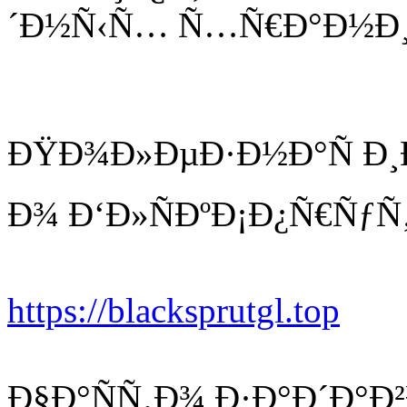
´Ð½Ñ‹Ñ… Ñ…Ñ€Ð°Ð½Ð
ÐŸÐ¾Ð»ÐµÐ·Ð½Ð°Ñ Ð
Ð¾ Ð‘Ð»ÑÐºÐ¡Ð¿Ñ€ÑƒÑ
https://blacksprutgl.top
Ð§Ð°ÑÑ‚Ð¾ Ð·Ð°Ð´Ð°Ð