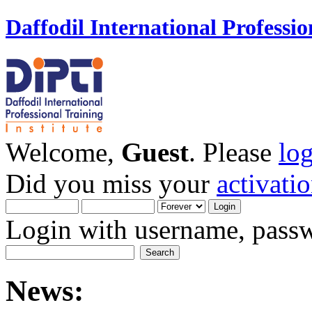
Daffodil International Professio
Welcome,
Guest
. Please
lo
Did you miss your
activati
Login with username, passw
News: