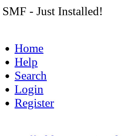
SMF - Just Installed!
Home
Help
Search
Login
Register