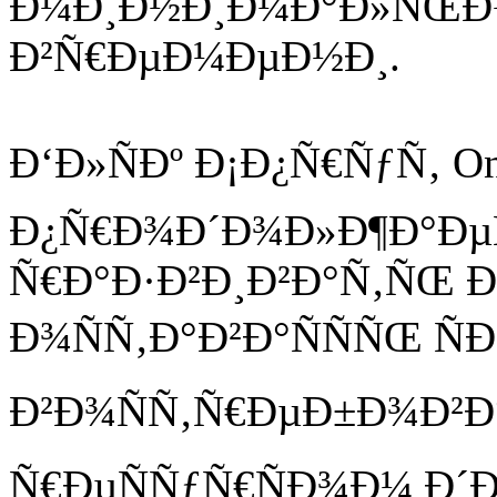
Ð¼Ð¸Ð½Ð¸Ð¼Ð°Ð»ÑŒÐ
Ð²Ñ€ÐµÐ¼ÐµÐ½Ð¸.
Ð‘Ð»ÑÐº Ð¡Ð¿Ñ€ÑƒÑ‚ Oni
Ð¿Ñ€Ð¾Ð´Ð¾Ð»Ð¶Ð°Ðµ
Ñ€Ð°Ð·Ð²Ð¸Ð²Ð°Ñ‚ÑŒ 
Ð¾ÑÑ‚Ð°Ð²Ð°ÑÑÑŒ Ñ
Ð²Ð¾ÑÑ‚Ñ€ÐµÐ±Ð¾Ð²
Ñ€ÐµÑÑƒÑ€ÑÐ¾Ð¼ Ð´Ð