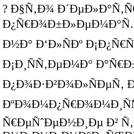
? Ð§Ñ‚Ð¾ Ð´ÐµÐ»Ð°Ñ‚Ñ
Ð¿Ñ€Ð¾Ð±Ð»ÐµÐ¼Ð°Ñ…
Ð½Ð° Ð‘Ð»ÑÐº Ð¡Ð¿Ñ€Ñƒ
Ð¡Ð¸ÑÑ‚ÐµÐ¼Ð° Ð°Ñ€Ð
Ð¿Ð¾Ð·Ð²Ð¾Ð»ÑÐµÑ‚ 
ÐºÐ¾Ð¼Ð¿Ñ€Ð¾Ð¼Ð¸Ñ
Ñ€ÐµÑˆÐµÐ½Ð¸Ðµ Ð² Ñ