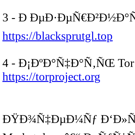
3 - Ð ÐµÐ·ÐµÑ€Ð²Ð½Ð°Ñ
https://blacksprutgl.top
4 - Ð¡ÐºÐ°Ñ‡Ð°Ñ‚ÑŒ Tor 
https://torproject.org
ÐŸÐ¾Ñ‡ÐµÐ¼Ñƒ Ð‘Ð»ÑÐ