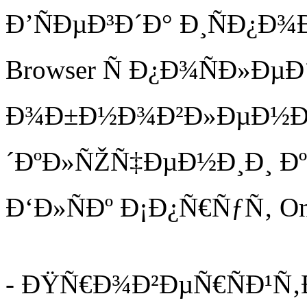
Ð’ÑÐµÐ³Ð´Ð° Ð¸ÑÐ¿Ð
Browser Ñ Ð¿Ð¾ÑÐ»Ðµ
Ð¾Ð±Ð½Ð¾Ð²Ð»ÐµÐ½Ð¸
´ÐºÐ»ÑŽÑ‡ÐµÐ½Ð¸Ð¸ Ðº 
Ð‘Ð»ÑÐº Ð¡Ð¿Ñ€ÑƒÑ‚ Oni
- ÐŸÑ€Ð¾Ð²ÐµÑ€ÑÐ¹Ñ‚