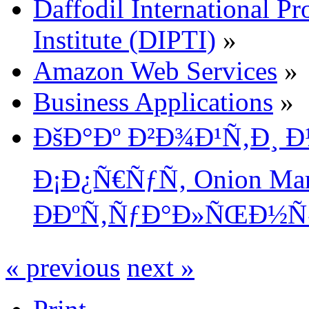
Daffodil International Pr
Institute (DIPTI)
»
Amazon Web Services
»
Business Applications
»
ÐšÐ°Ðº Ð²Ð¾Ð¹Ñ‚Ð¸ Ð½
Ð¡Ð¿Ñ€ÑƒÑ‚ Onion Mark
ÐÐºÑ‚ÑƒÐ°Ð»ÑŒÐ½Ñ‹
« previous
next »