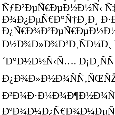
ÑƒÐ²ÐµÑ€ÐµÐ½Ð½Ñ‹ Ñ
Ð¾Ð¿ÐµÑ€Ð°Ñ†Ð¸Ð¸ Ð
Ð¿Ñ€Ð¾Ð²ÐµÑ€ÐµÐ½Ð
Ð½Ð¾Ð»Ð¾Ð³Ð¸ÑÐ¼Ð¸ 
´Ð°Ð½Ð½Ñ‹Ñ…. Ð¡Ð¸Ñ
Ð¿Ð¾Ð»Ð½Ð¾ÑÑ‚ÑŒÑŽ 
Ð²Ð¾Ð·Ð¼Ð¾Ð¶Ð½Ð¾Ñ
ÐºÐ¾Ð¼Ð¿Ñ€Ð¾Ð¼ÐµÑ‚