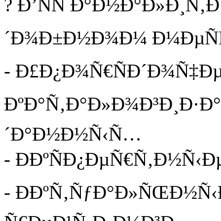
? Ð’ÑÑ Ð°Ð½Ð°Ð»Ð¸Ñ‚Ð
´Ð¾Ð±Ð½Ð¾Ð¼ Ð¼ÐµÑ
- Ð£Ð¿Ð¾Ñ€ÑÐ´Ð¾Ñ‡Ð
ÐºÐ°Ñ‚Ð°Ð»Ð¾Ð³Ð¸Ð·Ð°
´Ð°Ð½Ð½Ñ‹Ñ…
- Ð­ÐºÑÐ¿ÐµÑ€Ñ‚Ð½Ñ‹
- ÐÐºÑ‚ÑƒÐ°Ð»ÑŒÐ½Ñ‹