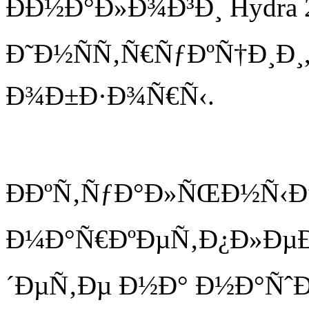
ÐÐ½Ð°Ð»Ð¾Ð³Ð¸ Hydra 2
Ð˜Ð½ÑÑ‚Ñ€ÑƒÐºÑ†Ð¸Ð¸,
Ð¾Ð±Ð·Ð¾Ñ€Ñ‹.
ÐÐºÑ‚ÑƒÐ°Ð»ÑŒÐ½Ñ‹Ðµ
Ð¼Ð°Ñ€ÐºÐµÑ‚Ð¿Ð»ÐµÐ¹
´ÐµÑ‚Ðµ Ð½Ð° Ð½Ð°ÑˆÐ