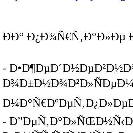
ÐÐ° Ð¿Ð¾Ñ€Ñ‚Ð°Ð»Ðµ 
- Ð•Ð¶ÐµÐ´Ð½ÐµÐ²Ð½Ð
Ð¾Ð±Ð½Ð¾Ð²Ð»ÑÐµÐ¼Ñ
Ð¼Ð°Ñ€ÐºÐµÑ‚Ð¿Ð»ÐµÐ
- Ð”ÐµÑ‚Ð°Ð»ÑŒÐ½Ñ‹Ð