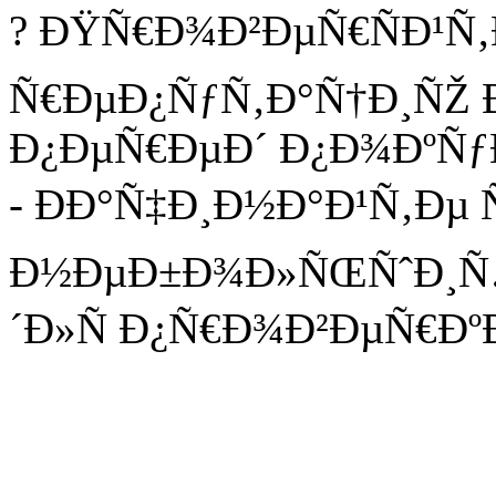
? ÐŸÑ€Ð¾Ð²ÐµÑ€ÑÐ¹Ñ
Ñ€ÐµÐ¿ÑƒÑ‚Ð°Ñ†Ð¸ÑŽ 
Ð¿ÐµÑ€ÐµÐ´ Ð¿Ð¾ÐºÑƒ
- ÐÐ°Ñ‡Ð¸Ð½Ð°Ð¹Ñ‚Ðµ Ñ
Ð½ÐµÐ±Ð¾Ð»ÑŒÑˆÐ¸Ñ…
´Ð»Ñ Ð¿Ñ€Ð¾Ð²ÐµÑ€Ðº