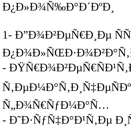
Ð¿Ð»Ð¾Ñ‰Ð°Ð´ÐºÐ¸
1- Ð”Ð¾Ð²ÐµÑ€Ð¸Ðµ Ñ
Ð¿Ð¾Ð»ÑŒÐ·Ð¾Ð²Ð°Ñ‚
- ÐŸÑ€Ð¾Ð²ÐµÑ€ÑÐ¹Ñ‚
Ñ‚ÐµÐ¼Ð°Ñ‚Ð¸Ñ‡ÐµÑÐ
Ñ„Ð¾Ñ€ÑƒÐ¼Ð°Ñ…
- Ð˜Ð·ÑƒÑ‡Ð°Ð¹Ñ‚Ðµ Ð