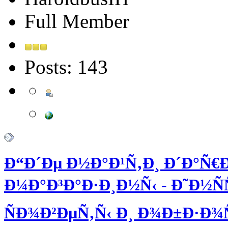
Full Member
Posts: 143
Ð“Ð´Ðµ Ð½Ð°Ð¹Ñ‚Ð¸ Ð´Ð°Ñ€
Ð¼Ð°Ð³Ð°Ð·Ð¸Ð½Ñ‹ - Ð˜Ð½Ñ
ÑÐ¾Ð²ÐµÑ‚Ñ‹ Ð¸ Ð¾Ð±Ð·Ð¾