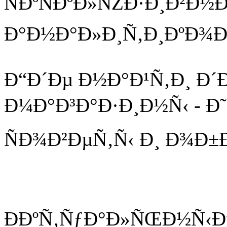
ÑÐºÑÐºÐ»ÑŽÐ·Ð¸Ð²Ð½
Ð°Ð½Ð°Ð»Ð¸Ñ‚Ð¸ÐºÐ¾Ð
Ð“Ð´Ðµ Ð½Ð°Ð¹Ñ‚Ð¸ Ð´
Ð¼Ð°Ð³Ð°Ð·Ð¸Ð½Ñ‹ - Ð
ÑÐ¾Ð²ÐµÑ‚Ñ‹ Ð¸ Ð¾Ð±
ÐÐºÑ‚ÑƒÐ°Ð»ÑŒÐ½Ñ‹Ðµ