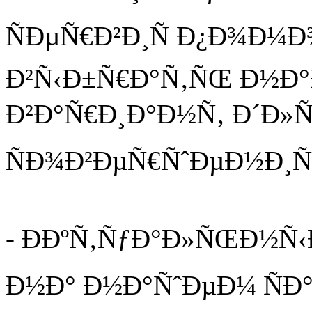
ÑÐµÑ€Ð²Ð¸Ñ Ð¿Ð¾Ð¼
Ð²Ñ‹Ð±Ñ€Ð°Ñ‚ÑŒ Ð½Ð°
Ð²Ð°Ñ€Ð¸Ð°Ð½Ñ‚ Ð´Ð»Ñ
ÑÐ¾Ð²ÐµÑ€ÑˆÐµÐ½Ð¸Ñ
- ÐÐºÑ‚ÑƒÐ°Ð»ÑŒÐ½Ñ‹
Ð½Ð° Ð½Ð°ÑˆÐµÐ¼ ÑÐ°