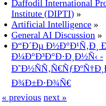
Daffodil International Pr
Institute (DIPTI)
»
Artificial Intelligence
»
General AI Discussion
»
Ð“Ð´Ðµ Ð½Ð°Ð¹Ñ‚Ð¸ 
Ð¼Ð°Ð³Ð°Ð·Ð¸Ð½Ñ‹ -
Ð˜Ð½ÑÑ‚Ñ€ÑƒÐºÑ†Ð¸Ð
Ð¾Ð±Ð·Ð¾Ñ€
« previous
next »