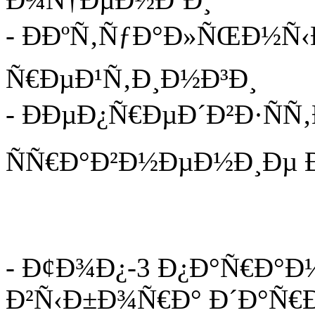
- ÐÐºÑ‚ÑƒÐ°Ð»ÑŒÐ½Ñ‹
Ñ€ÐµÐ¹Ñ‚Ð¸Ð½Ð³Ð¸
- ÐÐµÐ¿Ñ€ÐµÐ´Ð²Ð·ÑÑ
ÑÑ€Ð°Ð²Ð½ÐµÐ½Ð¸Ðµ
- Ð¢Ð¾Ð¿-3 Ð¿Ð°Ñ€Ð°Ð
Ð²Ñ‹Ð±Ð¾Ñ€Ð° Ð´Ð°Ñ€