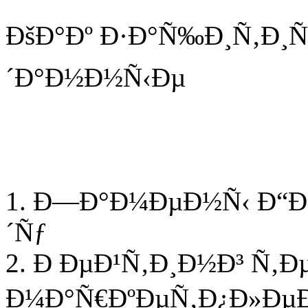
ÐšÐ°Ðº Ð·Ð°Ñ‰Ð¸Ñ‚Ð¸Ñ
´Ð°Ð½Ð½Ñ‹Ðµ
1. Ð—Ð°Ð¼ÐµÐ½Ñ‹ Ð“Ð¸
´Ñƒ
2. Ð ÐµÐ¹Ñ‚Ð¸Ð½Ð³ Ñ‚
Ð¼Ð°Ñ€ÐºÐµÑ‚Ð¿Ð»ÐµÐ