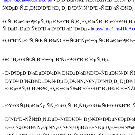
Ñ€ÐµÐ¹Ñ‚Ð¸Ð½Ð³Ð°Ð¼Ð¸ Ð¸ Ð°ÐºÑ‚ÑƒÐ°Ð»ÑŒÐ½Ñ‹Ð¼Ð¸ Ñ
Ð’Ñ‹ Ð¼Ð¾Ð¶ÐµÑ‚Ðµ Ð½Ð°Ð¹Ñ‚Ð¸ Ð¿Ð¾ÑÐ»ÐµÐ´Ð½Ð¸Ðµ
Ñ‚ÐµÐ»ÐµÐ³Ñ€Ð°Ð¼ ÐºÐ°Ð½Ð°Ð»Ðµ -
https://t.me/+rn-HJc
Ð¡ÐºÐ°Ñ‡Ð°Ñ‚ÑŒ Ñ‚Ð¾Ñ€ Ð±Ñ€Ð°ÑƒÐ·ÐµÑ€ Ð¼Ð¾Ð¶Ð½Ð¾
ÐÐ° Ð¿Ð¾Ñ€Ñ‚Ð°Ð»Ðµ Ð²Ñ‹ Ð½Ð°Ð¹Ð´ÐµÑ‚Ðµ:
- Ð•Ð¶ÐµÐ´Ð½ÐµÐ²Ð½Ð¾ Ð¾Ð±Ð½Ð¾Ð²Ð»ÑÐµÐ¼Ñ‹Ð¹ ÑÐ
- ÐŸÐ¾Ð´Ñ€Ð¾Ð±Ð½Ñ‹Ðµ Ð¸Ð½ÑÑ‚Ñ€ÑƒÐºÑ†Ð¸Ð¸ Ð¿Ð¾
- Ð ÐµÐ¹Ñ‚Ð¸Ð½Ð³Ð¸ Ð¿Ð»Ð¾Ñ‰Ð°Ð´Ð¾Ðº Ð¿Ð¾ ÐºÐ»Ñ
- ÐŸÐ¾Ñ‡ÐµÐ¼Ñƒ ÑÑ‚Ð¾Ð¸Ñ‚ Ð¸ÑÐ¿Ð¾Ð»ÑŒÐ·Ð¾Ð²Ð
- Ð˜ÑÐºÐ»ÑŽÑ‡Ð¸Ñ‚ÐµÐ»ÑŒÐ½Ð¾ Ð¿Ñ€Ð¾Ð²ÐµÑ€ÐµÐ½Ð
- Ð›Ð¸Ñ‡Ð½Ð¾ Ñ‚ÐµÑÑ‚Ð¸Ñ€ÑƒÐµÐ¼ Ð²ÑÐµ Ð¿Ð»Ð¾Ñ‰Ð