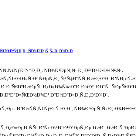
‚Ñ€ÑƒÐºÑ†Ð¸Ð¸, ÑÐ¾Ð²ÐµÑ‚Ñ‹ Ð¸ Ð¾Ð±Ð
ÑÑ‚Ñ€ÑƒÐºÑ†Ð¸Ð¸, ÑÐ¾Ð²ÐµÑ‚Ñ‹ Ð¸ Ð¾Ð±Ð·Ð¾Ñ€Ñ‹.
½Ñ‚Ñ€Ð¾Ð»Ñ Ð² ÑÐµÑ‚Ð¸ ÑƒÑ‡Ð°ÑÑ‚Ð½Ð¸ÐºÐ¸ Ð²ÑÐµ 
´Ð°Ñ€ÐºÐ½ÐµÑ‚ Ð¿Ð»Ð¾Ñ‰Ð°Ð´Ð¾Ðº. ÐÐ°Ñˆ ÑÐµÑ€Ð²Ð¸
½Ð¸ÐºÐ°Ð»ÑŒÐ½Ð¾Ð¹ Ð°Ð½Ð°Ð»Ð¸Ñ‚Ð¸ÐºÐ¾Ð¹.
Ñ‚Ðµ - Ð˜Ð½ÑÑ‚Ñ€ÑƒÐºÑ†Ð¸Ð¸, ÑÐ¾Ð²ÐµÑ‚Ñ‹ Ð¸ Ð¾Ð±Ð·
Ñ‚Ð¿Ð»ÐµÐ¹ÑÑ‹ Ð²Ñ‹ Ð½Ð°Ð¹Ð´ÐµÑ‚Ðµ Ð½Ð° Ð½Ð°ÑˆÐµÐ¼ 
²ÑÐµ Ñ€Ð°Ð±Ð¾Ñ‡Ð¸Ðµ Ð¿Ð»Ð¾Ñ‰Ð°Ð´ÐºÐ¸ Ñ Ð¿Ð¾Ð´Ñ