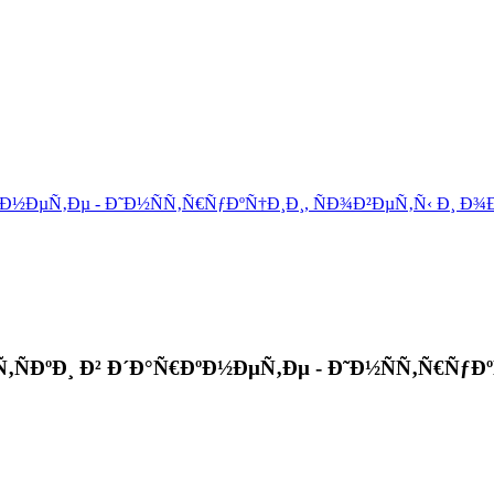
ºÐ½ÐµÑ‚Ðµ - Ð˜Ð½ÑÑ‚Ñ€ÑƒÐºÑ†Ð¸Ð¸, ÑÐ¾Ð²ÐµÑ‚Ñ‹ Ð¸ Ð¾
‚ÑÐºÐ¸ Ð² Ð´Ð°Ñ€ÐºÐ½ÐµÑ‚Ðµ - Ð˜Ð½ÑÑ‚Ñ€ÑƒÐº