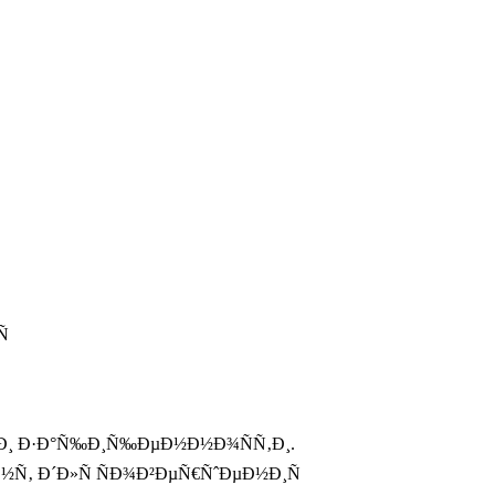

 Ð¸ Ð·Ð°Ñ‰Ð¸Ñ‰ÐµÐ½Ð½Ð¾ÑÑ‚Ð¸.
Ñ‚ Ð´Ð»Ñ ÑÐ¾Ð²ÐµÑ€ÑˆÐµÐ½Ð¸Ñ