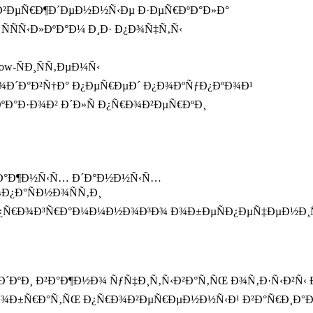
Ð²ÐµÑ€Ð¶Ð´ÐµÐ½Ð½Ñ‹Ðµ Ð·ÐµÑ€ÐºÐ°Ð»Ð°
ÑÑÑ‹Ð»ÐºÐ°Ð¼ Ð¸Ð· Ð¿Ð¾Ñ‡Ñ‚Ñ‹
ow-ÑÐ¸ÑÑ‚ÐµÐ¼Ñ‹
¾Ð´Ð°Ð²Ñ†Ð° Ð¿ÐµÑ€ÐµÐ´ Ð¿Ð¾ÐºÑƒÐ¿ÐºÐ¾Ð¹
ºÐ°Ð·Ð¾Ð² Ð´Ð»Ñ Ð¿Ñ€Ð¾Ð²ÐµÑ€ÐºÐ¸
²Ð°Ð¶Ð½Ñ‹Ñ… Ð´Ð°Ð½Ð½Ñ‹Ñ…
Ð¿Ð°ÑÐ½Ð¾ÑÑ‚Ð¸
Ð¿Ñ€Ð¾Ð³Ñ€Ð°Ð¼Ð¼Ð½Ð¾Ð³Ð¾ Ð¾Ð±ÐµÑÐ¿ÐµÑ‡ÐµÐ½Ð¸Ñ
´ÐºÐ¸ Ð²Ð°Ð¶Ð½Ð¾ ÑƒÑ‡Ð¸Ñ‚Ñ‹Ð²Ð°Ñ‚ÑŒ Ð¾Ñ‚Ð·Ñ‹Ð²Ñ‹
´Ð¾Ð±Ñ€Ð°Ñ‚ÑŒ Ð¿Ñ€Ð¾Ð²ÐµÑ€ÐµÐ½Ð½Ñ‹Ð¹ Ð²Ð°Ñ€Ð¸Ð°Ð½