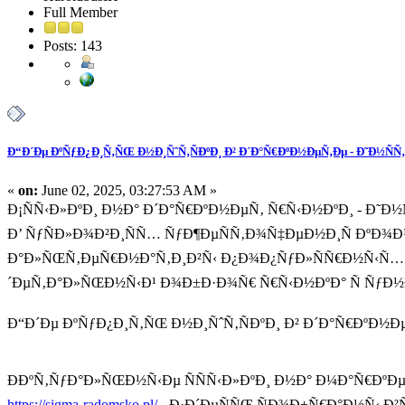
Full Member
Posts: 143
Ð“Ð´Ðµ ÐºÑƒÐ¿Ð¸Ñ‚ÑŒ Ð½Ð¸ÑˆÑ‚ÑÐºÐ¸ Ð² Ð´Ð°Ñ€ÐºÐ½ÐµÑ‚Ðµ - Ð˜Ð½ÑÑ
«
on:
June 02, 2025, 03:27:53 AM »
Ð¡ÑÑ‹Ð»ÐºÐ¸ Ð½Ð° Ð´Ð°Ñ€ÐºÐ½ÐµÑ‚ Ñ€Ñ‹Ð½ÐºÐ¸ - Ð˜Ð½
Ð’ ÑƒÑÐ»Ð¾Ð²Ð¸ÑÑ… ÑƒÐ¶ÐµÑÑ‚Ð¾Ñ‡ÐµÐ½Ð¸Ñ ÐºÐ¾Ð
Ð°Ð»ÑŒÑ‚ÐµÑ€Ð½Ð°Ñ‚Ð¸Ð²Ñ‹ Ð¿Ð¾Ð¿ÑƒÐ»ÑÑ€Ð½Ñ‹Ñ… Ð
´ÐµÑ‚Ð°Ð»ÑŒÐ½Ñ‹Ð¹ Ð¾Ð±Ð·Ð¾Ñ€ Ñ€Ñ‹Ð½ÐºÐ° Ñ ÑƒÐ
Ð“Ð´Ðµ ÐºÑƒÐ¿Ð¸Ñ‚ÑŒ Ð½Ð¸ÑˆÑ‚ÑÐºÐ¸ Ð² Ð´Ð°Ñ€ÐºÐ½Ðµ
ÐÐºÑ‚ÑƒÐ°Ð»ÑŒÐ½Ñ‹Ðµ ÑÑÑ‹Ð»ÐºÐ¸ Ð½Ð° Ð¼Ð°Ñ€ÐºÐµ
https://sigma-radomsko.pl/
- Ð·Ð´ÐµÑÑŒ ÑÐ¾Ð±Ñ€Ð°Ð½Ñ‹ Ð