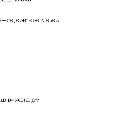
‹Ð»ÐºÐ¸ Ð½Ð° Ð½Ð°ÑˆÐµÐ¼
Ð±Ð·Ð¾Ñ€Ð½Ð¸Ðº?