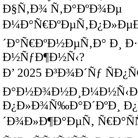
Ð§Ñ‚Ð¾ Ñ‚Ð°ÐºÐ¾Ðµ
Ð¼Ð°Ñ€ÐºÐµÑ‚Ð¿Ð»ÐµÐ¹
´Ð°Ñ€ÐºÐ½ÐµÑ‚Ð° Ð¸ 
Ð½ÑƒÐ¶Ð½Ñ‹?
Ð’ 2025 Ð³Ð¾Ð´Ñƒ ÑÐ¿
Ð°Ð½Ð¾Ð½Ð¸Ð¼Ð½Ñ‹Ðµ
Ð¿Ð»Ð¾Ñ‰Ð°Ð´ÐºÐ¸ Ð
´Ð¾Ð»Ð¶Ð°ÐµÑ‚ Ñ€Ð°ÑÑ