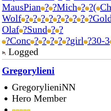
Maus
Pian
?
?
Mich
?
?
(
Ch
Wolf
?
?
?
?
?
?
?
?
?
Gol
Olaf
?
Sund
?
?
?
Conc
?
?
?
?
?
girl
?
30-3
Logged
Gregorylieni
GregorylieniNN
Hero Member