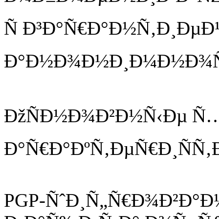
Ñ Ð³Ð°Ñ€Ð°Ð½Ñ‚Ð¸ÐµÐ
Ð°Ð½Ð¾Ð½Ð¸Ð¼Ð½Ð¾Ñ
ÐžÑÐ½Ð¾Ð²Ð½Ñ‹Ðµ Ñ
Ð°Ñ€Ð°ÐºÑ‚ÐµÑ€Ð¸ÑÑ‚Ð
PGP-ÑˆÐ¸Ñ„Ñ€Ð¾Ð²Ð°Ð½