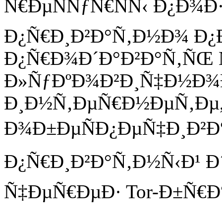
Ñ€ÐµÑÑƒÑ€ÑÑ‹ Ð¿Ð¾Ð
Ð¿Ñ€Ð¸Ð²Ð°Ñ‚Ð½Ð¾ Ð¿
Ð¿Ñ€Ð¾Ð´Ð°Ð²Ð°Ñ‚ÑŒ 
Ð»ÑƒÐºÐ¾Ð²Ð¸Ñ‡Ð½Ð
Ð¸Ð½Ñ‚ÐµÑ€Ð½ÐµÑ‚Ðµ
Ð¾Ð±ÐµÑÐ¿ÐµÑ‡Ð¸Ð²Ð°
Ð¿Ñ€Ð¸Ð²Ð°Ñ‚Ð½Ñ‹Ð¹ Ð
Ñ‡ÐµÑ€ÐµÐ· Tor-Ð±Ñ€Ð