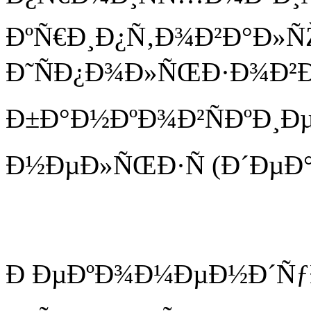
ÐºÑ€Ð¸Ð¿Ñ‚Ð¾Ð²Ð°Ð»Ñ
Ð˜ÑÐ¿Ð¾Ð»ÑŒÐ·Ð¾Ð²
Ð±Ð°Ð½ÐºÐ¾Ð²ÑÐºÐ¸Ðµ
Ð½ÐµÐ»ÑŒÐ·Ñ (Ð´ÐµÐ
Ð ÐµÐºÐ¾Ð¼ÐµÐ½Ð´ÑƒÐ