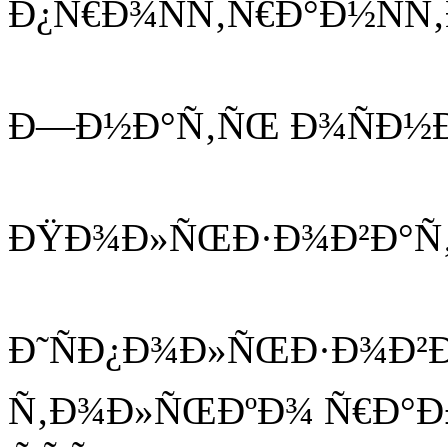
Ð¿Ñ€Ð¾ÑÑ‚Ñ€Ð°Ð½ÑÑ‚
Ð—Ð½Ð°Ñ‚ÑŒ Ð¾ÑÐ½Ð
ÐŸÐ¾Ð»ÑŒÐ·Ð¾Ð²Ð°Ñ‚ÑŒ
Ð˜ÑÐ¿Ð¾Ð»ÑŒÐ·Ð¾Ð²
Ñ‚Ð¾Ð»ÑŒÐºÐ¾ Ñ€Ð°Ð