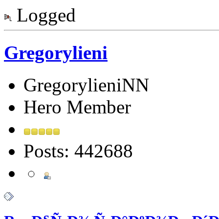
Logged
Gregorylieni
GregorylieniNN
Hero Member
Posts: 442688