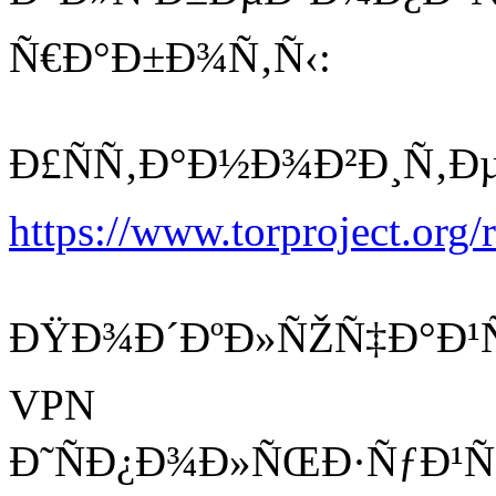
Ñ€Ð°Ð±Ð¾Ñ‚Ñ‹:
Ð£ÑÑ‚Ð°Ð½Ð¾Ð²Ð¸Ñ‚Ðµ
https://www.torproject.org
ÐŸÐ¾Ð´ÐºÐ»ÑŽÑ‡Ð°Ð¹Ñ
VPN
Ð˜ÑÐ¿Ð¾Ð»ÑŒÐ·ÑƒÐ¹Ñ