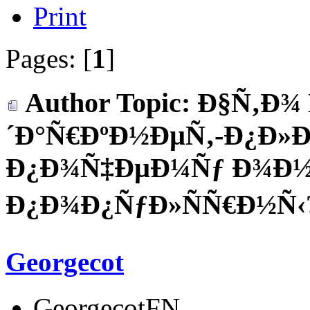
Print
Pages: [
1
]
Author
Topic: Ð§Ñ‚Ð¾
´Ð°Ñ€ÐºÐ½ÐµÑ‚-Ð¿Ð»Ð
Ð¿Ð¾Ñ‡ÐµÐ¼Ñƒ Ð¾Ð½Ð
Ð¿Ð¾Ð¿ÑƒÐ»ÑÑ€Ð½Ñ‹? 
Georgecot
GeorgecotFN