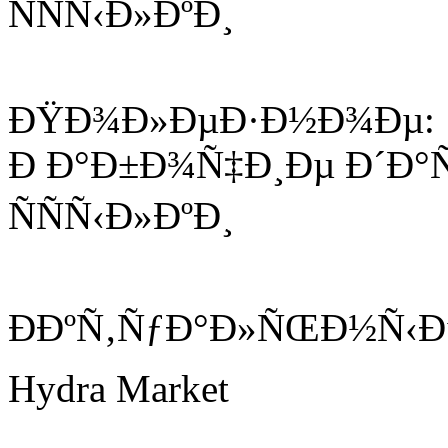
ÑÑÑ‹Ð»ÐºÐ¸
ÐŸÐ¾Ð»ÐµÐ·Ð½Ð¾Ðµ:
Ð Ð°Ð±Ð¾Ñ‡Ð¸Ðµ Ð´Ð°
ÑÑÑ‹Ð»ÐºÐ¸
ÐÐºÑ‚ÑƒÐ°Ð»ÑŒÐ½Ñ‹Ð
Hydra Market