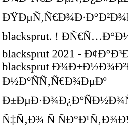
ÐŸÐµÑ‚Ñ€Ð¾Ð·Ð°Ð²Ð¾Ð
blacksprut. ! ÐÑ€Ñ…Ð°
blacksprut 2021 - Ð¢Ð°
blacksprut Ð¾Ð±Ð½Ð¾Ð
Ð½Ð°ÑÑ‚Ñ€Ð¾ÐµÐº
Ð±ÐµÐ·Ð¾Ð¿Ð°ÑÐ½Ð¾ÑÑ
Ñ‡Ñ‚Ð¾ Ñ ÑÐ°Ð¹Ñ‚Ð¾Ð¼ 