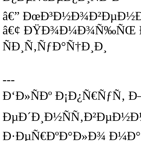
â€” ÐœÐ³Ð½Ð¾Ð²ÐµÐ½Ð
â€¢ ÐŸÐ¾Ð¼Ð¾Ñ‰ÑŒ Ð
ÑÐ¸Ñ‚ÑƒÐ°Ñ†Ð¸Ð¸
---
Ð‘Ð»ÑÐº Ð¡Ð¿Ñ€ÑƒÑ‚
ÐµÐ´Ð¸Ð½ÑÑ‚Ð²ÐµÐ½Ð
Ð·ÐµÑ€ÐºÐ°Ð»Ð¾ Ð¼Ð°Ð