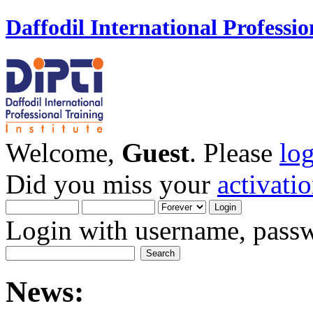
Daffodil International Professio
Welcome,
Guest
. Please
lo
Did you miss your
activati
Login with username, passw
News: