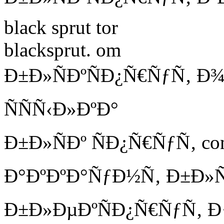
black sprut tor
blacksprut. om
Ð±Ð»ÑÐºÑÐ¿Ñ€ÑƒÑ‚ 
ÑÑÑ‹Ð»ÐºÐ°
Ð±Ð»ÑÐº ÑÐ¿Ñ€ÑƒÑ‚ c
Ð°ÐºÐºÐ°ÑƒÐ½Ñ‚ Ð±Ð»Ñ
Ð±Ð»ÐµÐºÑÐ¿Ñ€ÑƒÑ‚ 