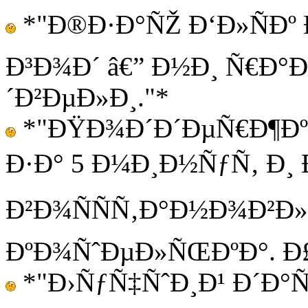
*"Ð®Ð·Ð°ÑŽ Ð‘Ð»ÑÐº
Ð³Ð¾Ð´ â€” Ð½Ð¸ Ñ€Ð°
´Ð²ÐµÐ»Ð¸."*
*"ÐŸÐ¾Ð´Ð´ÐµÑ€Ð¶Ðº
Ð·Ð° 5 Ð¼Ð¸Ð½ÑƒÑ‚ Ð¸
Ð²Ð¾ÑÑÑ‚Ð°Ð½Ð¾Ð²
ÐºÐ¾ÑˆÐµÐ»ÑŒÐºÐ°. Ð
*"Ð›ÑƒÑ‡ÑˆÐ¸Ð¹ Ð´Ð°