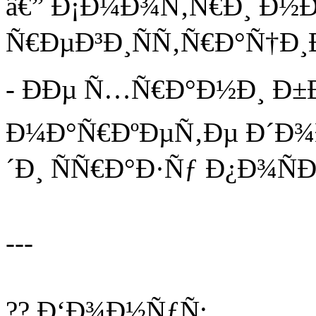
â€” Ð¡Ð¼Ð¾Ñ‚Ñ€Ð¸ Ð½Ð
Ñ€ÐµÐ³Ð¸ÑÑ‚Ñ€Ð°Ñ†Ð¸
- ÐÐµ Ñ…Ñ€Ð°Ð½Ð¸ Ð±
Ð¼Ð°Ñ€ÐºÐµÑ‚Ðµ Ð´Ð¾
´Ð¸ ÑÑ€Ð°Ð·Ñƒ Ð¿Ð¾Ñ
---
?? Ð‘Ð¾Ð½ÑƒÑ: