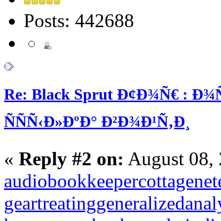
Posts: 442688
Re: Black Sprut Ð¢Ð¾Ñ€ : 
ÑÑÑ‹Ð»ÐºÐ° Ð²Ð¾Ð¹Ñ‚Ð¸
«
Reply #2 on:
August 08, 
audiobookkeeper
cottagenet
geartreating
generalizedanal