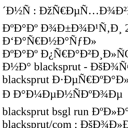
´Ð½Ñ : ÐžÑ€ÐµÑ…Ð¾
ÐºÐ°Ðº Ð¾Ð±Ð¾Ð¹Ñ‚Ð¸ 2fa
Ð‘Ð°Ñ€Ð½Ð°ÑƒÐ»
ÐºÐ°Ðº Ð¿Ñ€Ð°Ð²Ð¸Ð»
Ð½Ð° blacksprut - ÐšÐ
blacksprut Ð·ÐµÑ€ÐºÐ°Ð»
Ð Ð°Ð¼ÐµÐ½ÑÐºÐ¾Ðµ
blacksprut bsgl run ÐºÐ
blacksprut/com ; ÐšÐ¾