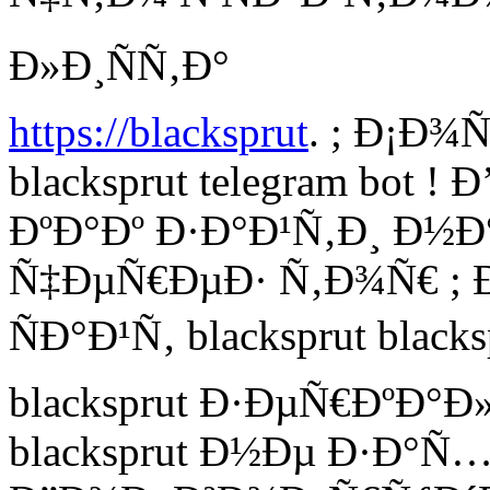
Ð»Ð¸ÑÑ‚Ð°
https://blacksprut
. ; Ð¡Ð¾
blacksprut telegram bot 
ÐºÐ°Ðº Ð·Ð°Ð¹Ñ‚Ð¸ Ð½Ð° 
Ñ‡ÐµÑ€ÐµÐ· Ñ‚Ð¾Ñ€ ; 
ÑÐ°Ð¹Ñ‚ blacksprut black
blacksprut Ð·ÐµÑ€ÐºÐ°Ð
blacksprut Ð½Ðµ Ð·Ð°Ñ