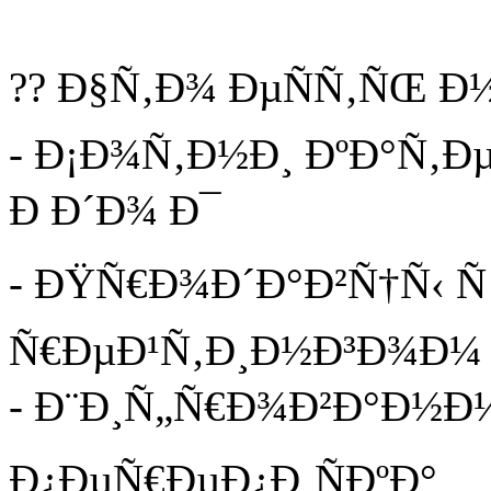
?? Ð§Ñ‚Ð¾ ÐµÑÑ‚ÑŒ Ð½Ð
- Ð¡Ð¾Ñ‚Ð½Ð¸ ÐºÐ°Ñ‚Ð
Ð Ð´Ð¾ Ð¯
- ÐŸÑ€Ð¾Ð´Ð°Ð²Ñ†Ñ‹ Ñ
Ñ€ÐµÐ¹Ñ‚Ð¸Ð½Ð³Ð¾Ð¼
- Ð¨Ð¸Ñ„Ñ€Ð¾Ð²Ð°Ð½Ð½
Ð¿ÐµÑ€ÐµÐ¿Ð¸ÑÐºÐ°