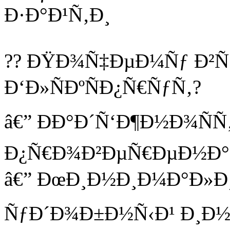
Ð·Ð°Ð¹Ñ‚Ð¸
?? ÐŸÐ¾Ñ‡ÐµÐ¼Ñƒ Ð²Ñ
Ð‘Ð»ÑÐºÑÐ¿Ñ€ÑƒÑ‚?
â€” ÐÐ°Ð´Ñ‘Ð¶Ð½Ð¾Ñ
Ð¿Ñ€Ð¾Ð²ÐµÑ€ÐµÐ½Ð°
â€” ÐœÐ¸Ð½Ð¸Ð¼Ð°Ð»Ð¸
ÑƒÐ´Ð¾Ð±Ð½Ñ‹Ð¹ Ð¸Ð½