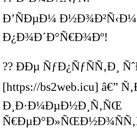
Ð’ÑÐµÐ¼ Ð½Ð¾Ð²Ñ‹Ð¼
Ð¿Ð¾Ð´Ð°Ñ€Ð¾Ðº!
?? ÐÐµ ÑƒÐ¿ÑƒÑÑ‚Ð¸ Ñ
[https://bs2web.icu] â€”
Ð¸Ð·Ð¼ÐµÐ½Ð¸Ñ‚ÑŒ
Ñ€ÐµÐ°Ð»ÑŒÐ½Ð¾ÑÑ