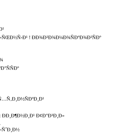
Ð¹
°Ð»ÑŒÐ½Ñ‹Ð¹ ! ÐÐ¾Ð²Ð¾Ð¼Ð¾ÑÐºÐ¾Ð²ÑÐº
Ð¾
Ð°ÑÑÐº
°Ñ…Ñ‚Ð¸Ð½ÑÐºÐ¸Ð¹
: ÐÐ¸Ð¶Ð½Ð¸Ð¹ Ð¢Ð°Ð³Ð¸Ð»
‚
Ñ‹ÑˆÐ¸Ð½