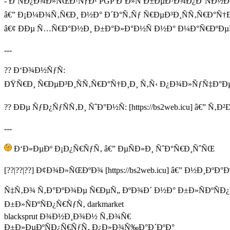
- Ð˜ÑÐ¿Ð¾Ð»ÑŒÐ·ÑƒÐ¹ PGP Ð´Ð»Ñ Ð±ÐµÐ·Ð¾Ð¿Ð°ÑÐ½Ð
â€” Ð¡Ð¼Ð¾Ñ‚Ñ€Ð¸ Ð½Ð° Ð´Ð°Ñ‚Ñƒ Ñ€ÐµÐ³Ð¸ÑÑ‚Ñ€Ð°Ñ†
â€¢ ÐÐµ Ñ…Ñ€Ð°Ð½Ð¸ Ð±Ð°Ð»Ð°Ð½Ñ Ð½Ð° Ð¼Ð°Ñ€ÐºÐµÑ
---
?? Ð‘Ð¾Ð½ÑƒÑ:
ÐŸÑ€Ð¸ Ñ€ÐµÐ³Ð¸ÑÑ‚Ñ€Ð°Ñ†Ð¸Ð¸ Ñ‚Ñ‹ Ð¿Ð¾Ð»ÑƒÑ‡Ð°Ðµ
?? ÐÐµ ÑƒÐ¿ÑƒÑÑ‚Ð¸ ÑˆÐ°Ð½Ñ: [https://bs2web.icu] 
---
Ð‘Ð»ÐµÐº Ð¡Ð¿Ñ€ÑƒÑ‚ â€” ÐµÑÐ»Ð¸ ÑˆÐ°Ñ€Ð¸ÑˆÑŒ
[??|??|??] Ð¢Ð¾Ð»ÑŒÐºÐ¾ [https://bs2web.icu] â€” Ð½Ð¸
Ñ‡Ñ‚Ð¾ Ñ‚Ð°ÐºÐ¾Ðµ Ñ€ÐµÑ„ ÐºÐ¾Ð´ Ð½Ð° Ð±Ð»ÑÐºÑÐ
Ð±Ð»ÑÐºÑÐ¿Ñ€ÑƒÑ‚ darkmarket
blacksprut Ð¾Ð½Ð¸Ð¾Ð½ Ñ‚Ð¾Ñ€
Ð±Ð»ÐµÐºÑÐ¿Ñ€ÑƒÑ‚ Ð¿Ð»Ð¾Ñ‰Ð°Ð´ÐºÐ°