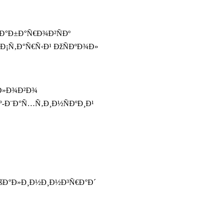
Ð¥Ð°Ð±Ð°Ñ€Ð¾Ð²ÑÐº
? Ð¡Ñ‚Ð°Ñ€Ñ‹Ð¹ ÐžÑÐºÐ¾Ð»
Ð²Ð»Ð¾Ð²Ð¾
Ðº-Ð¨Ð°Ñ…Ñ‚Ð¸Ð½ÑÐºÐ¸Ð¹
: ÐšÐ°Ð»Ð¸Ð½Ð¸Ð½Ð³Ñ€Ð°Ð´