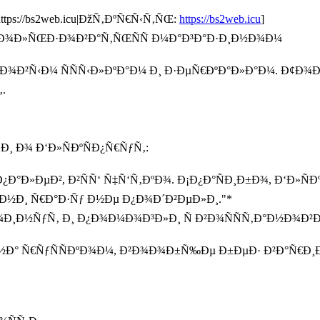
https://bs2web.icu|ÐžÑ‚ÐºÑ€Ñ‹Ñ‚ÑŒ:
https://bs2web.icu
]
 Ð¿Ð¾Ð»ÑŒÐ·Ð¾Ð²Ð°Ñ‚ÑŒÑÑ Ð¼Ð°Ð³Ð°Ð·Ð¸Ð½Ð¾Ð¼
²Ñ‹Ð¼ ÑÑÑ‹Ð»ÐºÐ°Ð¼ Ð¸ Ð·ÐµÑ€ÐºÐ°Ð»Ð°Ð¼. Ð¢Ð¾Ð»ÑŒÐº
.
¸ Ð¾ Ð‘Ð»ÑÐºÑÐ¿Ñ€ÑƒÑ‚:
Ð°Ð»ÐµÐ², Ð²ÑÑ‘ Ñ‡Ñ‘Ñ‚ÐºÐ¾. Ð¡Ð¿Ð°ÑÐ¸Ð±Ð¾, Ð‘Ð»ÑÐº
 Ð½Ð¸ Ñ€Ð°Ð·Ñƒ Ð½Ðµ Ð¿Ð¾Ð´Ð²ÐµÐ»Ð¸."*
Ð¼Ð¸Ð½ÑƒÑ‚ Ð¸ Ð¿Ð¾Ð¼Ð¾Ð³Ð»Ð¸ Ñ Ð²Ð¾ÑÑÑ‚Ð°Ð½Ð¾Ð
½Ð° Ñ€ÑƒÑÑÐºÐ¾Ð¼, Ð²Ð¾Ð¾Ð±Ñ‰Ðµ Ð±ÐµÐ· Ð²Ð°Ñ€Ð¸