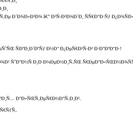
¾ÑÑ‚Ð¸
Ð¸Ð¸
‚Ðµ Ð´Ð¾Ð»Ð³Ð¾ â€” Ð²Ñ‹Ð²Ð¾Ð´Ð¸ ÑÑ€Ð°Ð·Ñƒ Ð¿Ð¾ÑÐ»
ÑˆÑŒ ÑÐºÐ¸Ð´ÐºÑƒ Ð½Ð° Ð¿ÐµÑ€Ð²Ñ‹Ð¹ Ð·Ð°ÐºÐ°Ð·!
â€” Ñ‚Ð²Ð¾Ð¹ ÑˆÐ°Ð½Ñ Ð¸Ð·Ð¼ÐµÐ½Ð¸Ñ‚ÑŒ Ñ€ÐµÐ°Ð»ÑŒÐ½Ð¾Ñ
ÐºÐ°ÐºÐ¸Ñ… Ð°Ð»ÑŒÑ‚ÐµÑ€Ð½Ð°Ñ‚Ð¸Ð².
¿Ñ€ÑƒÑ‚