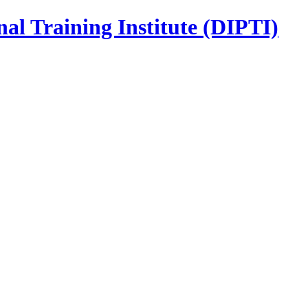
nal Training Institute (DIPTI)