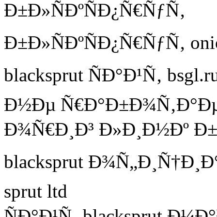
Ð±Ð»ÑÐºÑÐ¿Ñ€ÑƒÑ‚
Ð±Ð»ÑÐºÑÐ¿Ñ€ÑƒÑ‚ oni
blacksprut ÑÐ°Ð¹Ñ‚ bsgl.r
Ð½Ðµ Ñ€Ð°Ð±Ð¾Ñ‚Ð°ÐµÑ‚
Ð¾Ñ€Ð¸Ð³ Ð»Ð¸Ð½Ðº Ð±
blacksprut Ð¾Ñ„Ð¸Ñ†Ð¸
sprut ltd
ÑÐ°Ð¹Ñ‚ blacksprut Ð¼Ð