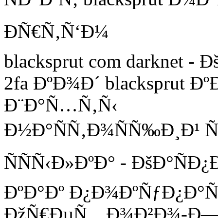
ÐÑ€Ñ‚Ñ‘Ð¼
blacksprut com darknet -
2fa ÐºÐ¾Ð´ blacksprut Ð
Ð¨Ð°Ñ…Ñ‚Ñ‹
Ð½Ð°ÑÑ‚Ð¾ÑÑ‰Ð¸Ð¹ ÑÐ
ÑÑÑ‹Ð»ÐºÐ° - ÐšÐ°ÑÐ¿
ÐºÐ°Ðº Ð¿Ð¾ÐºÑƒÐ¿Ð°Ñ‚
ÐžÑ€ÐµÑ…Ð¾Ð²Ð¾-Ð—