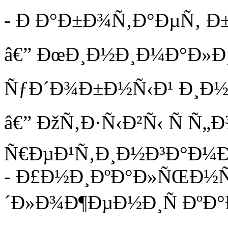
- Ð Ð°Ð±Ð¾Ñ‚Ð°ÐµÑ‚ Ð
â€” ÐœÐ¸Ð½Ð¸Ð¼Ð°Ð»Ð¸
ÑƒÐ´Ð¾Ð±Ð½Ñ‹Ð¹ Ð¸Ð½
â€” ÐžÑ‚Ð·Ñ‹Ð²Ñ‹ Ñ Ñ„
Ñ€ÐµÐ¹Ñ‚Ð¸Ð½Ð³Ð°Ð¼Ð
- Ð£Ð½Ð¸ÐºÐ°Ð»ÑŒÐ½Ñ
´Ð»Ð¾Ð¶ÐµÐ½Ð¸Ñ ÐºÐ