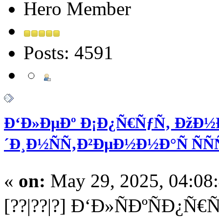
Hero Member
Posts: 4591
Ð‘Ð»ÐµÐº Ð¡Ð¿Ñ€ÑƒÑ‚ ÐžÐ½
´Ð¸Ð½ÑÑ‚Ð²ÐµÐ½Ð½Ð°Ñ ÑÑ
«
on:
May 29, 2025, 04:08
[??|??|?] Ð‘Ð»ÑÐºÑÐ¿Ñ€