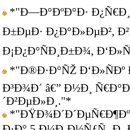
*"Ð—Ð°ÐºÐ°Ð· Ð¿Ñ€Ð¸
Ð±ÐµÐ· Ð¿Ð°Ð»ÐµÐ², Ð²
Ð¡Ð¿Ð°ÑÐ¸Ð±Ð¾, Ð‘Ð»Ñ
*"Ð®Ð·Ð°ÑŽ Ð‘Ð»ÑÐº
Ð³Ð¾Ð´ â€” Ð½Ð¸ Ñ€Ð°
´Ð²ÐµÐ»Ð¸."*
*"ÐŸÐ¾Ð´Ð´ÐµÑ€Ð¶Ðº
Ð·Ð° 5 Ð¼Ð¸Ð½ÑƒÑ‚ Ð¸