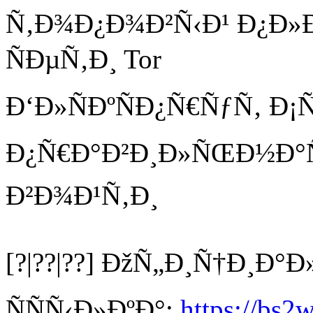
Ñ‚Ð¾Ð¿Ð¾Ð²Ñ‹Ð¹ Ð¿Ð»
ÑÐµÑ‚Ð¸ Tor
Ð‘Ð»ÑÐºÑÐ¿Ñ€ÑƒÑ‚ Ð¡
Ð¿Ñ€Ð°Ð²Ð¸Ð»ÑŒÐ½Ð°Ñ
Ð²Ð¾Ð¹Ñ‚Ð¸
[?|??|??] ÐžÑ„Ð¸Ñ†Ð¸Ð
ÑÑÑ‹Ð»ÐºÐ°:
https://bs2