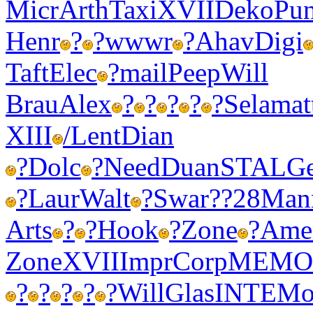
Micr
Arth
Taxi
XVII
Deko
Pu
Henr
?
?
wwwr
?
Ahav
Digi
Taft
Elec
?
mail
Peep
Will
Brau
Alex
?
?
?
?
?
Sela
mat
XIII
/
Lent
Dian
?
Dolc
?
Need
Duan
STAL
G
?
Laur
Walt
?
Swar
??28
Man
Arts
?
?
Hook
?
Zone
?
Ame
Zone
XVII
Impr
Corp
MEMO
?
?
?
?
?
Will
Glas
INTE
Mo