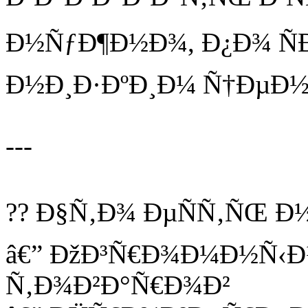
Ð½ÑƒÐ¶Ð½Ð¾, Ð¿Ð¾ Ñ
Ð½Ð¸Ð·ÐºÐ¸Ð¼ Ñ†ÐµÐ½
---
?? Ð§Ñ‚Ð¾ ÐµÑÑ‚ÑŒ Ð½Ð
â€” ÐžÐ³Ñ€Ð¾Ð¼Ð½Ñ‹Ð
Ñ‚Ð¾Ð²Ð°Ñ€Ð¾Ð²