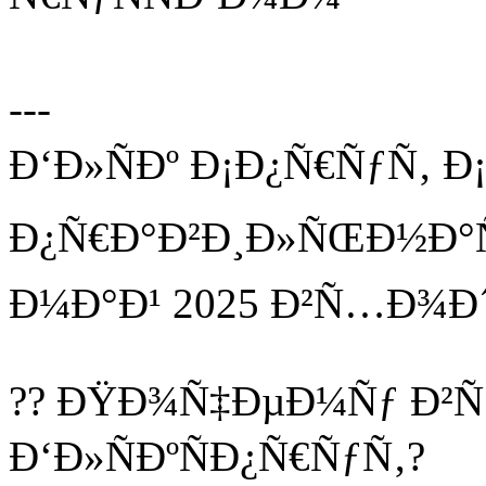
---
Ð‘Ð»ÑÐº Ð¡Ð¿Ñ€ÑƒÑ‚ Ð
Ð¿Ñ€Ð°Ð²Ð¸Ð»ÑŒÐ½Ð°Ñ
Ð¼Ð°Ð¹ 2025 Ð²Ñ…Ð¾Ð
?? ÐŸÐ¾Ñ‡ÐµÐ¼Ñƒ Ð²Ñ
Ð‘Ð»ÑÐºÑÐ¿Ñ€ÑƒÑ‚?