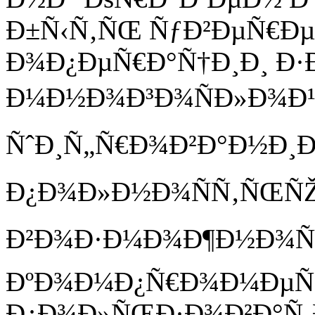
Ð±Ñ‹Ñ‚ÑŒ ÑƒÐ²ÐµÑ€Ð
Ð¾Ð¿ÐµÑ€Ð°Ñ†Ð¸Ð¸ Ð
Ð¼Ð½Ð¾Ð³Ð¾ÑÐ»Ð¾Ð
ÑˆÐ¸Ñ„Ñ€Ð¾Ð²Ð°Ð½Ð¸Ð
Ð¿Ð¾Ð»Ð½Ð¾ÑÑ‚ÑŒÑŽ 
Ð²Ð¾Ð·Ð¼Ð¾Ð¶Ð½Ð¾Ñ
ÐºÐ¾Ð¼Ð¿Ñ€Ð¾Ð¼ÐµÑ‚
Ð¿Ð¾Ð»ÑŒÐ·Ð¾Ð²Ð°Ñ‚