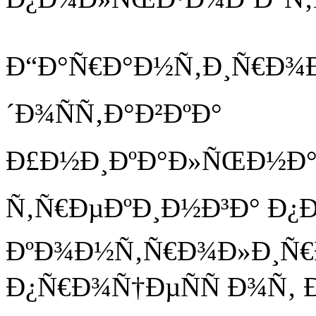
Ð“Ð°Ñ€Ð°Ð½Ñ‚Ð¸Ñ€Ð¾Ð
´Ð¾ÑÑ‚Ð°Ð²ÐºÐ°
Ð£Ð½Ð¸ÐºÐ°Ð»ÑŒÐ½Ð°Ñ
Ñ‚Ñ€ÐµÐºÐ¸Ð½Ð³Ð° Ð¿
ÐºÐ¾Ð½Ñ‚Ñ€Ð¾Ð»Ð¸Ñ€
Ð¿Ñ€Ð¾Ñ†ÐµÑÑ Ð¾Ñ‚