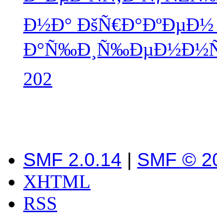
Ð½Ð° ÐšÑ€Ð°ÐºÐµÐ½ 
Ð°Ñ‰Ð¸Ñ‰ÐµÐ½Ð½Ñ‹Ð
202
SMF 2.0.14
|
SMF © 2
XHTML
RSS