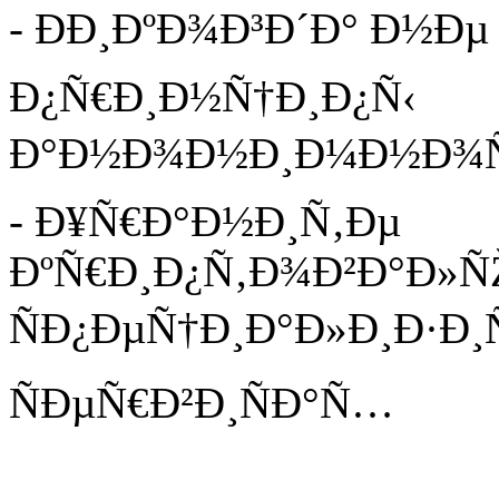
- ÐÐ¸ÐºÐ¾Ð³Ð´Ð° Ð½Ð
Ð¿Ñ€Ð¸Ð½Ñ†Ð¸Ð¿Ñ‹
Ð°Ð½Ð¾Ð½Ð¸Ð¼Ð½Ð¾Ñ
- Ð¥Ñ€Ð°Ð½Ð¸Ñ‚Ðµ
ÐºÑ€Ð¸Ð¿Ñ‚Ð¾Ð²Ð°Ð»Ñ
ÑÐ¿ÐµÑ†Ð¸Ð°Ð»Ð¸Ð·
ÑÐµÑ€Ð²Ð¸ÑÐ°Ñ…