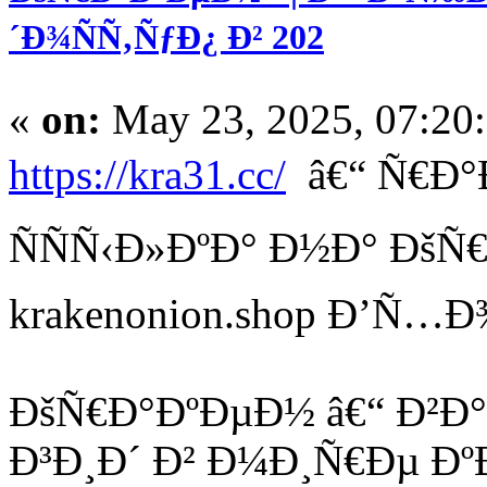
´Ð¾ÑÑ‚ÑƒÐ¿ Ð² 202
«
on:
May 23, 2025, 07:20
https://kra31.cc/
â€“ Ñ€Ð°
ÑÑÑ‹Ð»ÐºÐ° Ð½Ð° ÐšÑ
krakenonion.shop Ð’Ñ…Ð
ÐšÑ€Ð°ÐºÐµÐ½ â€“ Ð²Ð
Ð³Ð¸Ð´ Ð² Ð¼Ð¸Ñ€Ðµ Ð