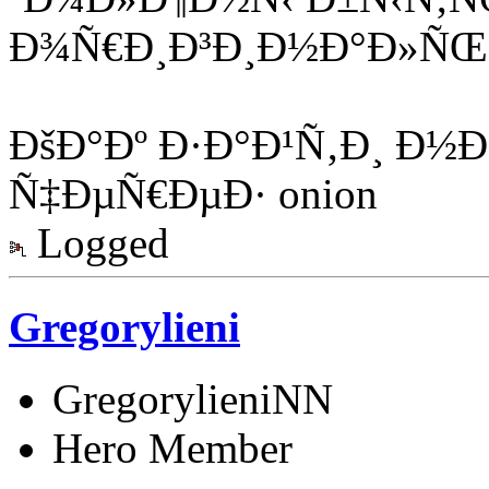
Ð¾Ñ€Ð¸Ð³Ð¸Ð½Ð°Ð»ÑŒ
ÐšÐ°Ðº Ð·Ð°Ð¹Ñ‚Ð¸ Ð½
Ñ‡ÐµÑ€ÐµÐ· onion
Logged
Gregorylieni
GregorylieniNN
Hero Member