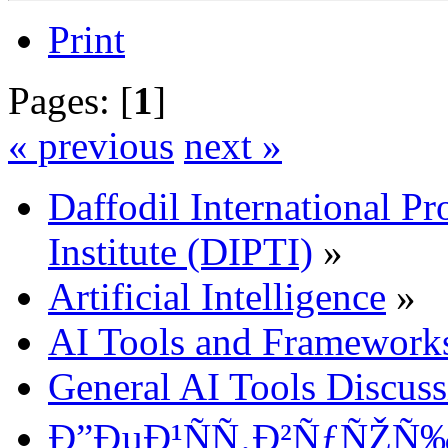
Print
Pages: [
1
]
« previous
next »
Daffodil International Pr
Institute (DIPTI)
»
Artificial Intelligence
»
AI Tools and Framework
General AI Tools Discuss
Ð”ÐµÐ¹ÑÑ‚Ð²ÑƒÑŽÑ‰Ð