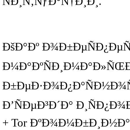
ÑÐ¸Ñ‚ÑƒÐ°Ñ†Ð¸Ð¸.
ÐšÐ°Ðº Ð¾Ð±ÐµÑÐ¿Ðµ
Ð¼Ð°ÐºÑÐ¸Ð¼Ð°Ð»ÑŒ
Ð±ÐµÐ·Ð¾Ð¿Ð°ÑÐ½Ð¾Ñ
Ð’ÑÐµÐ³Ð´Ð° Ð¸ÑÐ¿Ð
+ Tor ÐºÐ¾Ð¼Ð±Ð¸Ð½Ð