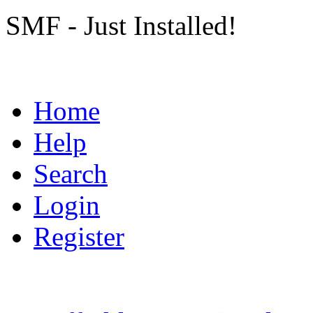
SMF - Just Installed!
Home
Help
Search
Login
Register