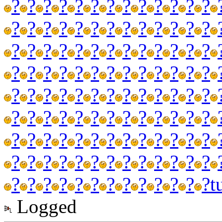
?
?
?
?
?
?
?
?
?
?
?
?
?
?
?
?
?
?
?
?
?
?
?
?
?
?
?
?
?
?
?
?
?
?
?
?
?
?
?
?
?
?
?
?
?
?
?
?
?
?
?
?
?
?
?
?
?
?
?
?
?
?
?
?
?
?
?
?
?
?
?
?
?
?
?
?
?
?
?
?
?
?
?
?
?
?
?
?
?
?
?
?
?
?
?
?
?
?
?
?
?
?
?
?
?
?
?
?
?
?
?
?
?
?
?
?
?
t
Logged