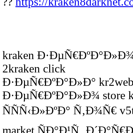
??
https://kraken8darknet.c
kraken Ð·ÐµÑ€ÐºÐ°Ð»
2kraken click
Ð·ÐµÑ€ÐºÐ°Ð»Ð° kr2web 
Ð·ÐµÑ€ÐºÐ°Ð»Ð¾ store kr
ÑÑÑ‹Ð»ÐºÐ° Ñ‚Ð¾Ñ€ v5to
market ÑÐ°Ð¹Ñ‚ Ð´Ð°Ñ