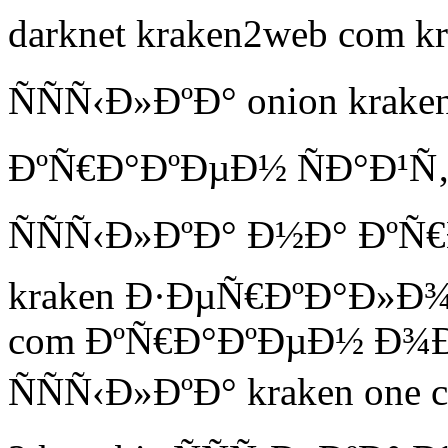
darknet kraken2web com
ÑÑÑ‹Ð»ÐºÐ° onion krake
ÐºÑ€Ð°ÐºÐµÐ½ ÑÐ°Ð¹Ñ‚ 
ÑÑÑ‹Ð»ÐºÐ° Ð½Ð° ÐºÑ€
kraken Ð·ÐµÑ€ÐºÐ°Ð»Ð¾
com ÐºÑ€Ð°ÐºÐµÐ½ Ð
ÑÑÑ‹Ð»ÐºÐ° kraken one 