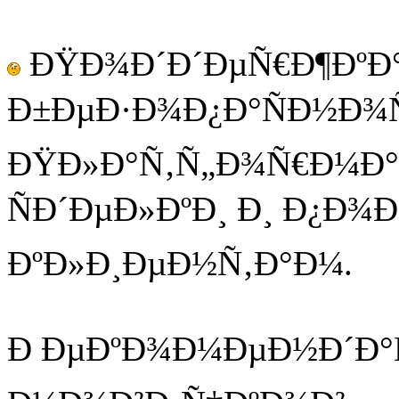
ÐŸÐ¾Ð´Ð´ÐµÑ€Ð¶ÐºÐ°
Ð±ÐµÐ·Ð¾Ð¿Ð°ÑÐ½Ð¾
ÐŸÐ»Ð°Ñ‚Ñ„Ð¾Ñ€Ð¼Ð°
ÑÐ´ÐµÐ»ÐºÐ¸ Ð¸ Ð¿Ð¾
ÐºÐ»Ð¸ÐµÐ½Ñ‚Ð°Ð¼.
Ð ÐµÐºÐ¾Ð¼ÐµÐ½Ð´Ð°Ñ