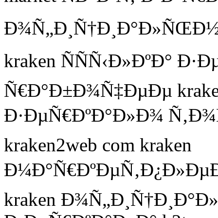
Ð¾Ñ„Ð¸Ñ†Ð¸Ð°Ð»ÑŒÐ½Ñ‹
kraken ÑÑÑ‹Ð»ÐºÐ° Ð
Ñ€Ð°Ð±Ð¾Ñ‡ÐµÐµ kraken
Ð·ÐµÑ€ÐºÐ°Ð»Ð¾ Ñ‚Ð¾Ñ
kraken2web com kraken
Ð¼Ð°Ñ€ÐºÐµÑ‚Ð¿Ð»ÐµÐ
kraken Ð¾Ñ„Ð¸Ñ†Ð¸Ð°