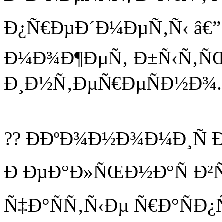
Ð¿Ñ€ÐµÐ´Ð¼ÐµÑ‚Ñ‹ â€” 
Ð¼Ð¾Ð¶ÐµÑ‚ Ð±Ñ‹Ñ‚Ñ
Ð¸Ð½Ñ‚ÐµÑ€ÐµÑÐ½Ð¾.
?? Ð­ÐºÐ¾Ð½Ð¾Ð¼Ð¸Ñ 
Ð ÐµÐ°Ð»ÑŒÐ½Ð°Ñ Ð²Ñ
Ñ‡Ð°ÑÑ‚Ñ‹Ðµ Ñ€Ð°ÑÐ