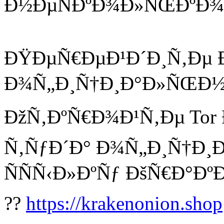
Ð½ÐµÑÐºÐ¾Ð»ÑŒÐºÐ¾
ÐŸÐµÑ€ÐµÐ¹Ð´Ð¸Ñ‚Ðµ 
Ð¾Ñ„Ð¸Ñ†Ð¸Ð°Ð»ÑŒÐ½Ð
ÐžÑ‚ÐºÑ€Ð¾Ð¹Ñ‚Ðµ Tor 
Ñ‚ÑƒÐ´Ð° Ð¾Ñ„Ð¸Ñ†Ð
ÑÑÑ‹Ð»ÐºÑƒ ÐšÑ€Ð°Ðº
??
https://krakenonion.shop