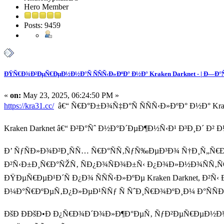
Hero Member
Posts: 9459
ÐŸÑ€Ð¾Ð²ÐµÑ€ÐµÐ½Ð½Ð°Ñ ÑÑÑ‹Ð»ÐºÐ° Ð½Ð° Kraken Darknet - | Ð—
«
on:
May 23, 2025, 06:24:50 PM »
https://kra31.cc/
â€“ Ñ€Ð°Ð±Ð¾Ñ‡Ð°Ñ ÑÑÑ‹Ð»ÐºÐ° Ð½Ð° Krake
Kraken Darknet â€“ Ð²Ð°Ñˆ Ð½Ð°Ð´ÐµÐ¶Ð½Ñ‹Ð¹ Ð³Ð¸Ð´
Ð’ ÑƒÑÐ»Ð¾Ð²Ð¸ÑÑ… Ñ€Ð°ÑÑ‚ÑƒÑ‰ÐµÐ³Ð¾ Ñ†Ð¸Ñ„Ñ
Ð²Ñ‹Ð±Ð¸Ñ€Ð°ÑŽÑ‚ ÑÐ¿Ð¾ÑÐ¾Ð±Ñ‹ Ð¿Ð¾Ð»Ð½Ð¾ÑÑ‚Ñ
ÐŸÐµÑ€ÐµÐ¹Ð´Ñ Ð¿Ð¾ ÑÑÑ‹Ð»ÐºÐµ Kraken Darknet, Ð
Ð¼Ð°Ñ€ÐºÐµÑ‚Ð¿Ð»ÐµÐ¹ÑÑƒ Ñ ÑˆÐ¸Ñ€Ð¾ÐºÐ¸Ð¼ Ð°ÑÑ
ÐšÐ ÐÐšÐ•Ð Ð¿Ñ€Ð¾Ð´Ð¾Ð»Ð¶Ð°ÐµÑ‚ ÑƒÐ²ÐµÑ€ÐµÐ½Ð½