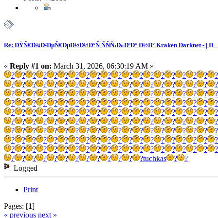
Re: ÐŸÑ€Ð¾Ð²ÐµÑ€ÐµÐ½Ð½Ð°Ñ ÑÑÑ‹Ð»ÐºÐ° Ð½Ð° Kraken Darknet - 
«
Reply #1 on:
March 31, 2026, 06:30:19 AM »
?
?
?
?
?
?
?
?
?
?
?
?
?
?
?
?
?
?
?
?
?
?
?
?
?
?
?
?
?
?
?
?
?
?
?
?
?
?
?
?
?
?
?
?
?
?
?
?
?
?
?
?
?
?
?
?
?
?
?
?
?
?
?
?
?
?
?
?
?
?
?
?
?
?
?
?
?
?
?
?
?
?
?
?
?
?
?
?
?
?
?
?
?
?
?
?
?
?
?
?
?
?
?
?
?
?
?
?
?
?
?
?
?
?
?
?
?
?
?
?
?
?
?
?
?
?
?
?
?
?
?
?
?
?
?
?
?
?
?
?
?
?
?
?
?
?
?
?
?
?
?
?
?
?
?
?
?
?
?
?
?
?
?
?
?
?
?
?
?
?
?
?
?
?
?
?
?
?
?
?
?
?
?
?
?
?
?
?
?
?
?
?
?
tuchkas
?
?
Logged
Print
Pages: [
1
]
« previous
next »