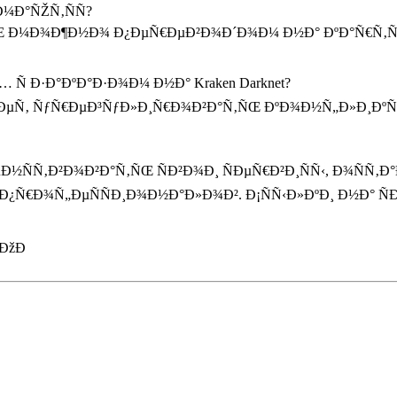
¼Ð°ÑŽÑ‚ÑÑ?
Ñ‚ÑŒ Ð¼Ð¾Ð¶Ð½Ð¾ Ð¿ÐµÑ€ÐµÐ²Ð¾Ð´Ð¾Ð¼ Ð½Ð° ÐºÐ°Ñ€Ñ
 Ð·Ð°ÐºÐ°Ð·Ð¾Ð¼ Ð½Ð° Kraken Darknet?
ÐµÑ‚ ÑƒÑ€ÐµÐ³ÑƒÐ»Ð¸Ñ€Ð¾Ð²Ð°Ñ‚ÑŒ ÐºÐ¾Ð½Ñ„Ð»Ð¸ÐºÑ
Ð½ÑÑ‚Ð²Ð¾Ð²Ð°Ñ‚ÑŒ ÑÐ²Ð¾Ð¸ ÑÐµÑ€Ð²Ð¸ÑÑ‹, Ð¾ÑÑ‚Ð°
Ð¾Ñ„ÐµÑÑÐ¸Ð¾Ð½Ð°Ð»Ð¾Ð². Ð¡ÑÑ‹Ð»ÐºÐ¸ Ð½Ð° ÑÐ°Ð¹Ñ
¢ÐžÐ