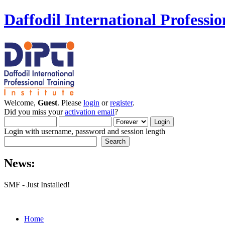
Daffodil International Professio
Welcome,
Guest
. Please
login
or
register
.
Did you miss your
activation email
?
Login with username, password and session length
News:
SMF - Just Installed!
Home