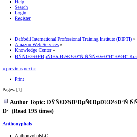
Help
Search
Login
Register
Daffodil International Professional Training Institute (DIPTI)
»
Amazon Web Services
»
Knowledge Center
»
ÐŸÑ€Ð¾Ð²ÐµÑ€ÐµÐ½Ð½Ð°Ñ ÑÑÑ‹Ð»ÐºÐ° Ð½Ð° Kra
« previous
next »
Print
Pages: [
1
]
Author
Topic: ÐŸÑ€Ð¾Ð²ÐµÑ€ÐµÐ½Ð½Ð°Ñ ÑÑ
Ð² (Read 195 times)
Anthonyphals
AnthonyphalsLO