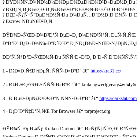
? ÐŸÐ¾ÑÑ‚Ð¾ÑÐ½Ð½Ð¾Ðµ Ð¾Ð±Ð½Ð¾Ð²Ð»ÐµÐ½Ð¸Ðµ Ð
? ÐžÐ¿Ñ‚Ð¸Ð¼Ð¸Ð·Ð¸Ñ€Ð¾Ð²Ð°Ð½Ð½Ñ‹Ð¹ Ð´Ð¸Ð·Ð°Ð¹Ð½
? Ð£Ð»ÑƒÑ‡ÑˆÐµÐ½Ð½Ñ‹Ðµ Ð¼ÐµÑ…Ð°Ð½Ð¸Ð·Ð¼Ñ‹ Ð·Ð
? Escrow-ÑÐµÑ€Ð²Ð¸Ñ
ÐŸÐ¾Ð»ÑŒÐ·Ð¾Ð²Ð°Ñ‚ÐµÐ»Ð¸ Ð¼Ð¾Ð³ÑƒÑ‚ Ð±Ñ‹Ñ‚ÑŒ Ñ
ÐºÐ°Ðº Ð¿Ð»Ð¾Ñ‰Ð°Ð´ÐºÐ° Ð¸ÑÐ¿Ð¾Ð»ÑŒÐ·ÑƒÐµÑ‚ Ð
ÐÐºÑ‚ÑƒÐ°Ð»ÑŒÐ½Ñ‹Ðµ ÑÑÑ‹Ð»ÐºÐ¸ Ð´Ð»Ñ Ð´Ð¾ÑÑ‚ÑƒÐ
1 - ÐšÐ»Ð¸Ñ€Ð½ÐµÑ‚ ÑÑÑ‹Ð»ÐºÐ° â€“
https://kra31.cc/
2 - ÐžÐ½Ð¸Ð¾Ð½ ÑÑÑ‹Ð»ÐºÐ° â€“ krakengwerfgvearg4w54y6ui78
3 - Ð ÐµÐ·ÐµÑ€Ð²Ð½Ð°Ñ ÑÑÑ‹Ð»ÐºÐ° â€“
https://darks
4 - Ð¡ÐºÐ°Ñ‡Ð°Ñ‚ÑŒ Tor Browser â€“ torproject.org
ÐŸÐ¾Ñ‡ÐµÐ¼Ñƒ Kraken Darknet â€“ Ð»ÑƒÑ‡ÑˆÐ¸Ð¹ Ð²
Kraken Darknet Ð·Ð°Ñ€ÐµÐºÐ¾Ð¼ÐµÐ½Ð´Ð¾Ð²Ð°Ð» ÑÐµ