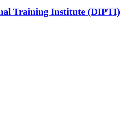
nal Training Institute (DIPTI)