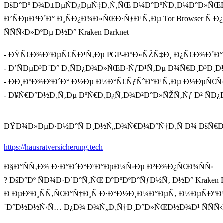
ÐšÐ°Ðº Ð¾Ð±ÐµÑÐ¿ÐµÑ‡Ð¸Ñ‚ÑŒ Ð¼Ð°ÐºÑÐ¸Ð¼Ð°Ð»Ñ
Ð’ÑÐµÐ³Ð´Ð° Ð¸ÑÐ¿Ð¾Ð»ÑŒÐ·ÑƒÐ¹Ñ‚Ðµ Tor Browser 
ÑÑÑ‹Ð»ÐºÐµ Ð½Ð° Kraken Darknet
- ÐŸÑ€Ð¾Ð²ÐµÑ€ÑÐ¹Ñ‚Ðµ PGP-ÐºÐ»ÑŽÑ‡Ð¸ Ð¿Ñ€Ð¾Ð´Ð
- Ð’ÑÐµÐ³Ð´Ð° Ð¸ÑÐ¿Ð¾Ð»ÑŒÐ·ÑƒÐ¹Ñ‚Ðµ Ð¾Ñ€Ð¸Ð³Ð¸Ð½
- ÐÐ¸ÐºÐ¾Ð³Ð´Ð° Ð½Ðµ Ð½Ð°Ñ€ÑƒÑˆÐ°Ð¹Ñ‚Ðµ Ð¼ÐµÑ€Ñ
- Ð¥Ñ€Ð°Ð½Ð¸Ñ‚Ðµ ÐºÑ€Ð¸Ð¿Ñ‚Ð¾Ð²Ð°Ð»ÑŽÑ‚Ñƒ Ð² Ñ
ÐŸÐ¾Ð»ÐµÐ·Ð½Ð°Ñ Ð¸Ð½Ñ„Ð¾Ñ€Ð¼Ð°Ñ†Ð¸Ñ Ð¾ ÐšÑ€
https://hausratversicherung.tech
Ð§Ð°ÑÑ‚Ð¾ Ð·Ð°Ð´Ð°Ð²Ð°ÐµÐ¼Ñ‹Ðµ Ð²Ð¾Ð¿Ñ€Ð¾ÑÑ‹
? ÐšÐ°Ðº ÑÐ¾Ð·Ð´Ð°Ñ‚ÑŒ Ð°ÐºÐºÐ°ÑƒÐ½Ñ‚ Ð½Ð° Kraken D
Ð ÐµÐ³Ð¸ÑÑ‚Ñ€Ð°Ñ†Ð¸Ñ Ð·Ð°Ð½Ð¸Ð¼Ð°ÐµÑ‚ Ð½ÐµÑÐ
´Ð°Ð½Ð½Ñ‹Ñ… Ð¿Ð¾ Ð¾Ñ„Ð¸Ñ†Ð¸Ð°Ð»ÑŒÐ½Ð¾Ð¹ ÑÑÑ‹