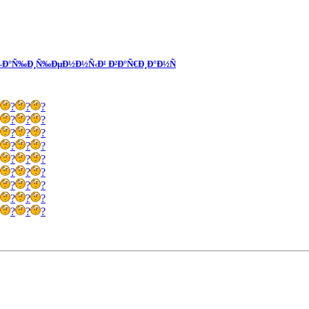
| Ð—Ð°Ñ‰Ð¸Ñ‰ÐµÐ½Ð½Ñ‹Ð¹ Ð²Ð°Ñ€Ð¸Ð°Ð½Ñ
?
?
?
?
?
?
?
?
?
?
?
?
?
?
?
?
?
?
?
?
?
?
?
?
?
?
?