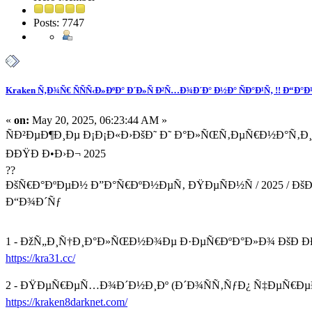
Posts: 7747
Kraken Ñ‚Ð¾Ñ€ ÑÑÑ‹Ð»ÐºÐ° Ð´Ð»Ñ Ð²Ñ…Ð¾Ð´Ð° Ð½Ð° ÑÐ°Ð¹Ñ‚ !! Ð“Ð
«
on:
May 20, 2025, 06:23:44 AM »
ÑÐ²ÐµÐ¶Ð¸Ðµ Ð¡Ð¡Ð«Ð›ÐšÐ˜ Ð˜ Ð°Ð»ÑŒÑ‚ÐµÑ€Ð½Ð°Ñ‚Ð¸Ð
ÐÐŸÐ Ð•Ð›Ð¬ 2025
??
ÐšÑ€Ð°ÐºÐµÐ½ Ð”Ð°Ñ€ÐºÐ½ÐµÑ‚ ÐŸÐµÑÐ½Ñ / 2025 / Ðš
Ð“Ð¾Ð´Ñƒ
1 - ÐžÑ„Ð¸Ñ†Ð¸Ð°Ð»ÑŒÐ½Ð¾Ðµ Ð·ÐµÑ€ÐºÐ°Ð»Ð¾ ÐšÐ ÐÐ
https://kra31.cc/
2 - ÐŸÐµÑ€ÐµÑ…Ð¾Ð´Ð½Ð¸Ðº (Ð´Ð¾ÑÑ‚ÑƒÐ¿ Ñ‡ÐµÑ€ÐµÐ· c
https://kraken8darknet.com/