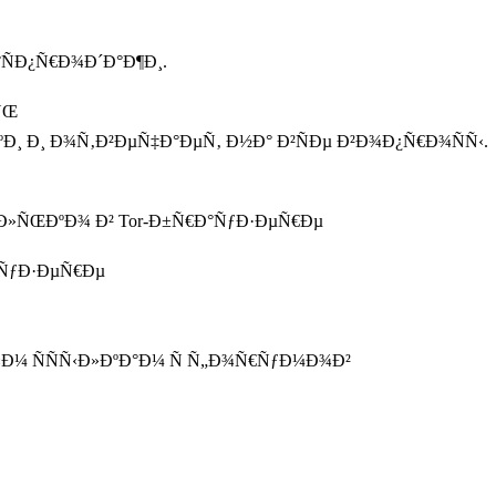
°ÑÐ¿Ñ€Ð¾Ð´Ð°Ð¶Ð¸.
ÑŒ
¸ Ð¸ Ð¾Ñ‚Ð²ÐµÑ‡Ð°ÐµÑ‚ Ð½Ð° Ð²ÑÐµ Ð²Ð¾Ð¿Ñ€Ð¾ÑÑ‹.
Ð¾Ð»ÑŒÐºÐ¾ Ð² Tor-Ð±Ñ€Ð°ÑƒÐ·ÐµÑ€Ðµ
°ÑƒÐ·ÐµÑ€Ðµ
Ð¼ ÑÑÑ‹Ð»ÐºÐ°Ð¼ Ñ Ñ„Ð¾Ñ€ÑƒÐ¼Ð¾Ð²