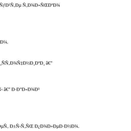
Ð·ÑƒÐ¹Ñ‚Ðµ Ñ‚Ð¾Ð»ÑŒÐºÐ¾
¾Ð¼.
ÑÑ‚Ð¾Ñ‡Ð½Ð¸ÐºÐ¸ â€”
‹ â€” Ð·Ð°Ð»Ð¾Ð³
Ð¶ÐµÑ‚ Ð±Ñ‹Ñ‚ÑŒ Ð¿Ð¾Ð»ÐµÐ·Ð½Ð¾.