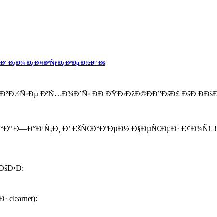
°Ð¹Ð´ Ð¿Ð¾ Ð¿Ð¾ÐºÑƒÐ¿ÐºÐµ Ð½Ð° Ðš
²Ð½Ñ‹Ðµ Ð²Ñ…Ð¾Ð´Ñ‹ ÐÐ ÐŸÐ›ÐžÐ©ÐÐ”ÐšÐ£ ÐšÐ ÐÐšÐ
Ð°Ðº Ð—Ð°Ð¹Ñ‚Ð¸ Ð’ ÐšÑ€Ð°ÐºÐµÐ½ Ð§ÐµÑ€ÐµÐ· Ð¢Ð¾Ñ€ !
šÐ•Ð:
learnet):