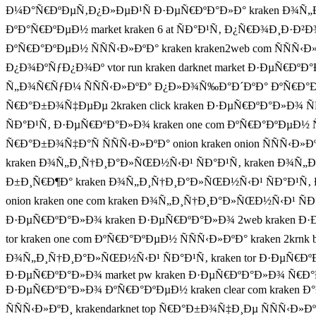
Ð¼Ð°Ñ€ÐºÐµÑ‚Ð¿Ð»ÐµÐ¹Ñ Ð·ÐµÑ€ÐºÐ°Ð»Ð° kraken Ð¾Ñ„Ð¸Ñ
ÐºÐ°Ñ€ÐºÐµÐ½ market kraken 6 at ÑÐ°Ð¹Ñ‚ Ð¿Ñ€Ð¾Ð¸Ð·Ð²Ð¾
ÐºÑ€Ð°ÐºÐµÐ½ ÑÑÑ‹Ð»ÐºÐ° kraken kraken2web com ÑÑ
Ð¿Ð¾ÐºÑƒÐ¿Ð¾Ðº vtor run kraken darknet market Ð·ÐµÑ€ÐºÐ°Ð»Ð¾
Ñ„Ð¾Ñ€ÑƒÐ¼ ÑÑÑ‹Ð»ÐºÐ° Ð¿Ð»Ð¾Ñ‰Ð°Ð´ÐºÐ° ÐºÑ€Ð°ÐºÐµÐ½ 
Ñ€Ð°Ð±Ð¾Ñ‡ÐµÐµ 2kraken click kraken Ð·ÐµÑ€ÐºÐ°Ð»Ð¾ Ñ
ÑÐ°Ð¹Ñ‚ Ð·ÐµÑ€ÐºÐ°Ð»Ð¾ kraken one com ÐºÑ€Ð°ÐºÐµÐ½ Ñ
Ñ€Ð°Ð±Ð¾Ñ‡Ð°Ñ ÑÑÑ‹Ð»ÐºÐ° onion kraken onion ÑÑÑ‹Ð»ÐºÐ
kraken Ð¾Ñ„Ð¸Ñ†Ð¸Ð°Ð»ÑŒÐ½Ñ‹Ð¹ ÑÐ°Ð¹Ñ‚ kraken Ð¾Ñ„Ð¸
Ð±Ð¸Ñ€Ð¶Ð° kraken Ð¾Ñ„Ð¸Ñ†Ð¸Ð°Ð»ÑŒÐ½Ñ‹Ð¹ ÑÐ°Ð¹Ñ‚ Ð
onion kraken one com kraken Ð¾Ñ„Ð¸Ñ†Ð¸Ð°Ð»ÑŒÐ½Ñ‹Ð¹ ÑÐ
Ð·ÐµÑ€ÐºÐ°Ð»Ð¾ kraken Ð·ÐµÑ€ÐºÐ°Ð»Ð¾ 2web kraken Ð·ÐµÑ€
tor kraken one com ÐºÑ€Ð°ÐºÐµÐ½ ÑÑÑ‹Ð»ÐºÐ° kraken 2krn
Ð¾Ñ„Ð¸Ñ†Ð¸Ð°Ð»ÑŒÐ½Ñ‹Ð¹ ÑÐ°Ð¹Ñ‚ kraken tor Ð·ÐµÑ€ÐºÐ°
Ð·ÐµÑ€ÐºÐ°Ð»Ð¾ market pw kraken Ð·ÐµÑ€ÐºÐ°Ð»Ð¾ Ñ€Ð
Ð·ÐµÑ€ÐºÐ°Ð»Ð¾ ÐºÑ€Ð°ÐºÐµÐ½ kraken clear com kraken 
ÑÑÑ‹Ð»ÐºÐ¸ krakendarknet top Ñ€Ð°Ð±Ð¾Ñ‡Ð¸Ðµ ÑÑÑ‹Ð»Ð