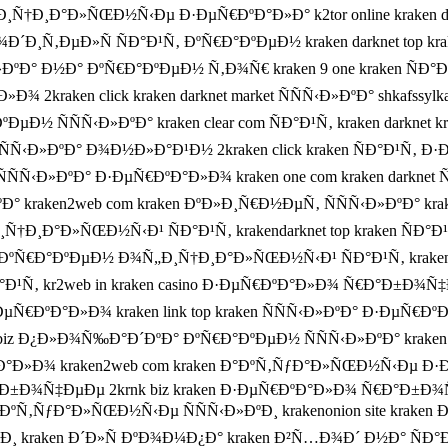
†Ð¸Ð°Ð»ÑŒÐ½Ñ‹Ðµ Ð·ÐµÑ€ÐºÐ°Ð»Ð° k2tor online kraken da
Ð´Ð¸Ñ‚ÐµÐ»Ñ ÑÐ°Ð¹Ñ‚ ÐºÑ€Ð°ÐºÐµÐ½ kraken darknet top kr
Ñ‹Ð»ÐºÐ° Ð½Ð° ÐºÑ€Ð°ÐºÐµÐ½ Ñ‚Ð¾Ñ€ kraken 9 one kraken 
 2kraken click kraken darknet market ÑÑÑ‹Ð»ÐºÐ° shkafssylka
ÑÑÑ‹Ð»ÐºÐ° kraken clear com ÑÐ°Ð¹Ñ‚ kraken darknet k
ÑÑ‹Ð»ÐºÐ° Ð¾Ð½Ð»Ð°Ð¹Ð½ 2kraken click kraken ÑÐ°Ð¹Ñ‚ Ð
ÑÑ‹Ð»ÐºÐ° Ð·ÐµÑ€ÐºÐ°Ð»Ð¾ kraken one com kraken darkn
° kraken2web com kraken ÐºÐ»Ð¸Ñ€Ð½ÐµÑ‚ ÑÑÑ‹Ð»ÐºÐ° kraken Ñ
Ñ†Ð¸Ð°Ð»ÑŒÐ½Ñ‹Ð¹ ÑÐ°Ð¹Ñ‚ krakendarknet top kraken ÑÐ
ºÑ€Ð°ÐºÐµÐ½ Ð¾Ñ„Ð¸Ñ†Ð¸Ð°Ð»ÑŒÐ½Ñ‹Ð¹ ÑÐ°Ð¹Ñ‚ kraken c
°Ð¹Ñ‚ kr2web in kraken casino Ð·ÐµÑ€ÐºÐ°Ð»Ð¾ Ñ€Ð°Ð±Ð¾Ñ‡Ð
ÐºÐ°Ð»Ð¾ kraken link top kraken ÑÑÑ‹Ð»ÐºÐ° Ð·ÐµÑ€ÐºÐ°Ð»
k biz Ð¿Ð»Ð¾Ñ‰Ð°Ð´ÐºÐ° ÐºÑ€Ð°ÐºÐµÐ½ ÑÑÑ‹Ð»ÐºÐ° kraken on
Ð»Ð¾ kraken2web com kraken Ð°ÐºÑ‚ÑƒÐ°Ð»ÑŒÐ½Ñ‹Ðµ Ð·ÐµÑ€
°Ð±Ð¾Ñ‡ÐµÐµ 2krnk biz kraken Ð·ÐµÑ€ÐºÐ°Ð»Ð¾ Ñ€Ð°Ð±Ð
Ð°ÐºÑ‚ÑƒÐ°Ð»ÑŒÐ½Ñ‹Ðµ ÑÑÑ‹Ð»ÐºÐ¸ krakenonion site kra
ºÐ¸ kraken Ð´Ð»Ñ ÐºÐ¾Ð¼Ð¿Ð° kraken Ð²Ñ…Ð¾Ð´ Ð½Ð° ÑÐ°Ð¹Ñ