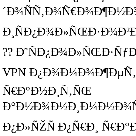
´Ð¾ÑÑ‚Ð¾Ñ€Ð¾Ð¶Ð½Ð¾
Ð¸ÑÐ¿Ð¾Ð»ÑŒÐ·Ð¾Ð²Ð
?? Ð˜ÑÐ¿Ð¾Ð»ÑŒÐ·ÑƒÐ
VPN Ð¿Ð¾Ð¼Ð¾Ð¶ÐµÑ‚
Ñ€Ð°Ð½Ð¸Ñ‚ÑŒ
Ð°Ð½Ð¾Ð½Ð¸Ð¼Ð½Ð¾Ñ
Ð¿Ð»ÑŽÑ Ð¿Ñ€Ð¸ Ñ€Ð°