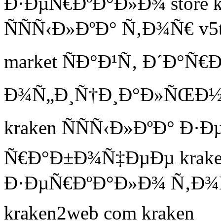
Ð·ÐµÑ€ÐºÐ°Ð»Ð¾ store kr
ÑÑÑ‹Ð»ÐºÐ° Ñ‚Ð¾Ñ€ v5to
market ÑÐ°Ð¹Ñ‚ Ð´Ð°Ñ
Ð¾Ñ„Ð¸Ñ†Ð¸Ð°Ð»ÑŒÐ½Ñ‹
kraken ÑÑÑ‹Ð»ÐºÐ° Ð
Ñ€Ð°Ð±Ð¾Ñ‡ÐµÐµ kraken
Ð·ÐµÑ€ÐºÐ°Ð»Ð¾ Ñ‚Ð¾Ñ
kraken2web com kraken