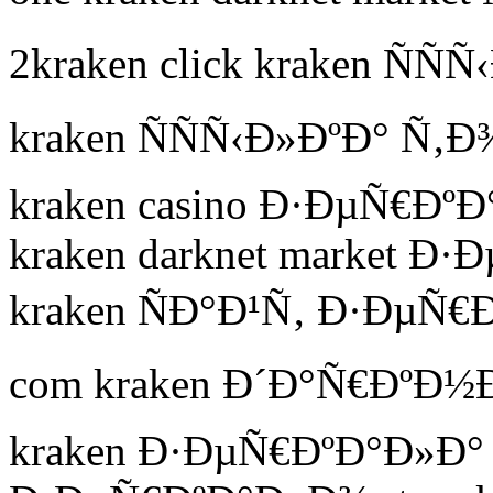
2kraken click kraken ÑÑ
kraken ÑÑÑ‹Ð»ÐºÐ° Ñ‚Ð¾
kraken casino Ð·ÐµÑ€ÐºÐ
kraken darknet market Ð
kraken ÑÐ°Ð¹Ñ‚ Ð·ÐµÑ€
com kraken Ð´Ð°Ñ€ÐºÐ½Ð
kraken Ð·ÐµÑ€ÐºÐ°Ð»Ð° k