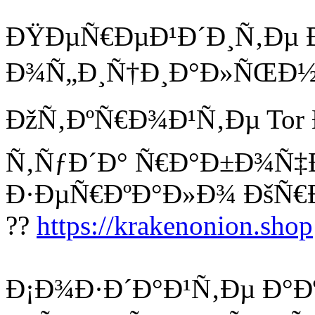
ÐŸÐµÑ€ÐµÐ¹Ð´Ð¸Ñ‚Ðµ 
Ð¾Ñ„Ð¸Ñ†Ð¸Ð°Ð»ÑŒÐ½Ð
ÐžÑ‚ÐºÑ€Ð¾Ð¹Ñ‚Ðµ Tor 
Ñ‚ÑƒÐ´Ð° Ñ€Ð°Ð±Ð¾Ñ‡
Ð·ÐµÑ€ÐºÐ°Ð»Ð¾ ÐšÑ€
??
https://krakenonion.shop
Ð¡Ð¾Ð·Ð´Ð°Ð¹Ñ‚Ðµ Ð°Ð