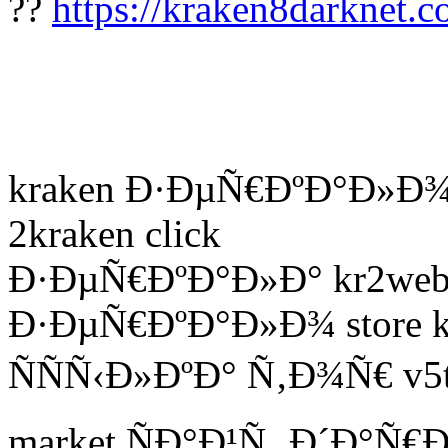
??
https://kraken8darknet.c
kraken Ð·ÐµÑ€ÐºÐ°Ð»
2kraken click
Ð·ÐµÑ€ÐºÐ°Ð»Ð° kr2web 
Ð·ÐµÑ€ÐºÐ°Ð»Ð¾ store kr
ÑÑÑ‹Ð»ÐºÐ° Ñ‚Ð¾Ñ€ v5to
market ÑÐ°Ð¹Ñ‚ Ð´Ð°Ñ