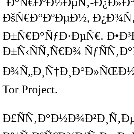
´Ð°Ñ€ÐºÐ½ÐµÑ‚-Ð¿Ð»Ð
ÐšÑ€Ð°ÐºÐµÐ½, Ð¿Ð¾Ñ‚
Ð±Ñ€Ð°ÑƒÐ·ÐµÑ€. Ð•
Ð±Ñ‹ÑÑ‚Ñ€Ð¾ ÑƒÑÑ‚Ð
Ð¾Ñ„Ð¸Ñ†Ð¸Ð°Ð»ÑŒÐ½Ð
Tor Project.
Ð£ÑÑ‚Ð°Ð½Ð¾Ð²Ð¸Ñ‚Ðµ