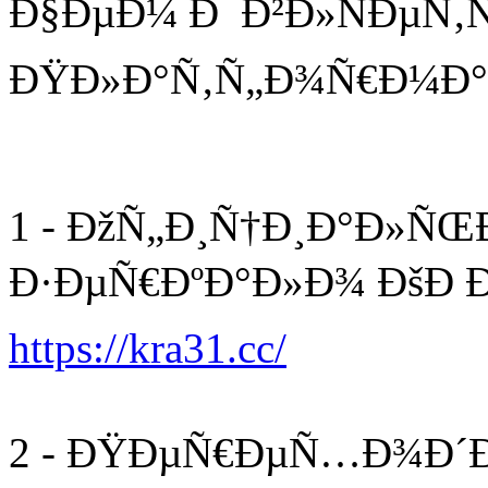
Ð§ÐµÐ¼ Ð¯Ð²Ð»ÑÐµÑ‚Ñ
ÐŸÐ»Ð°Ñ‚Ñ„Ð¾Ñ€Ð¼Ð°
1 - ÐžÑ„Ð¸Ñ†Ð¸Ð°Ð»Ñ
Ð·ÐµÑ€ÐºÐ°Ð»Ð¾ ÐšÐ Ð
https://kra31.cc/
2 - ÐŸÐµÑ€ÐµÑ…Ð¾Ð´Ð