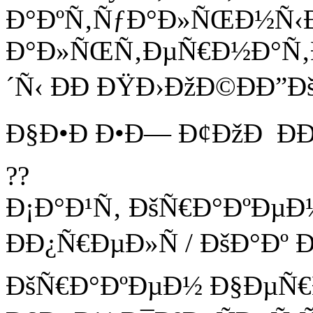
Ð°ÐºÑ‚ÑƒÐ°Ð»ÑŒÐ½Ñ‹Ðµ
Ð°Ð»ÑŒÑ‚ÐµÑ€Ð½Ð°Ñ‚
´Ñ‹ ÐÐ ÐŸÐ›ÐžÐ©ÐÐ”Ðš
Ð§Ð•Ð Ð•Ð— Ð¢ÐžÐ ÐÐ
??
Ð¡Ð°Ð¹Ñ‚ ÐšÑ€Ð°ÐºÐµÐ
ÐÐ¿Ñ€ÐµÐ»Ñ / ÐšÐ°Ðº 
ÐšÑ€Ð°ÐºÐµÐ½ Ð§ÐµÑ€