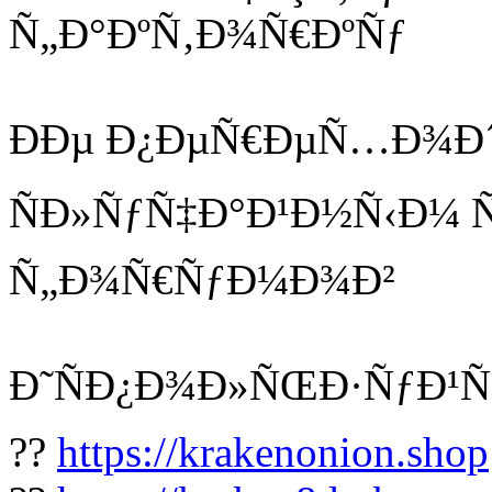
Ñ„Ð°ÐºÑ‚Ð¾Ñ€ÐºÑƒ
ÐÐµ Ð¿ÐµÑ€ÐµÑ…Ð¾Ð´
ÑÐ»ÑƒÑ‡Ð°Ð¹Ð½Ñ‹Ð¼ Ñ
Ñ„Ð¾Ñ€ÑƒÐ¼Ð¾Ð²
Ð˜ÑÐ¿Ð¾Ð»ÑŒÐ·ÑƒÐ¹Ñ
??
https://krakenonion.shop