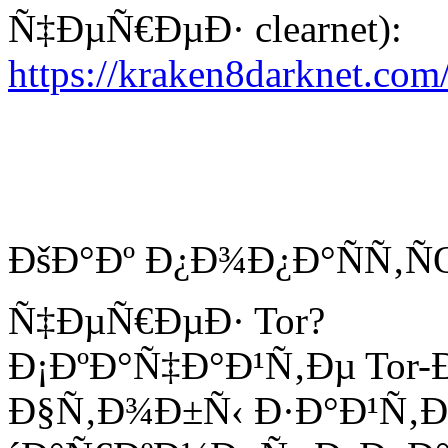
Ñ‡ÐµÑ€ÐµÐ· clearnet):
https://kraken8darknet.com
ÐšÐ°Ðº Ð¿Ð¾Ð¿Ð°ÑÑ‚ÑŒ
Ñ‡ÐµÑ€ÐµÐ· Tor?
Ð¡ÐºÐ°Ñ‡Ð°Ð¹Ñ‚Ðµ Tor
Ð§Ñ‚Ð¾Ð±Ñ‹ Ð·Ð°Ð¹Ñ‚Ð