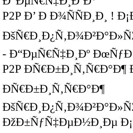
Ð“ÐµÑ€Ñ‡Ð¸ÐºÐ°
P2P Ð’ Ð Ð¾ÑÑÐ¸Ð¸ ! Ð¡
ÐšÑ€Ð¸Ð¿Ñ‚Ð¾Ð²Ð°Ð»ÑŽ
- Ð“ÐµÑ€Ñ‡Ð¸Ðº ÐœÑƒÐ
P2P ÐÑ€Ð±Ð¸Ñ‚Ñ€Ð°Ð¶
ÐÑ€Ð±Ð¸Ñ‚Ñ€Ð°Ð¶
ÐšÑ€Ð¸Ð¿Ñ‚Ð¾Ð²Ð°Ð»Ñ
ÐžÐ±ÑƒÑ‡ÐµÐ½Ð¸Ðµ Ð¡ 