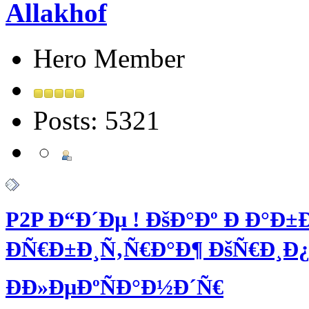
Allakhof
Hero Member
Posts: 5321
P2P Ð“Ð´Ðµ ! ÐšÐ°Ðº Ð Ð°Ð
ÐÑ€Ð±Ð¸Ñ‚Ñ€Ð°Ð¶ ÐšÑ€Ð¸Ð
ÐÐ»ÐµÐºÑÐ°Ð½Ð´Ñ€