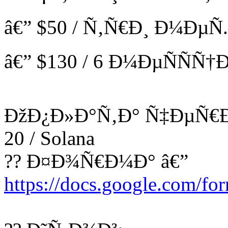
â€” $50 / Ñ‚Ñ€Ð¸ Ð¼ÐµÑ.
â€” $130 / 6 Ð¼ÐµÑÑÑ†
ÐžÐ¿Ð»Ð°Ñ‚Ð° Ñ‡ÐµÑ€Ðµ
20 / Solana
?? Ð¤Ð¾Ñ€Ð¼Ð° â€”
https://docs.google.com