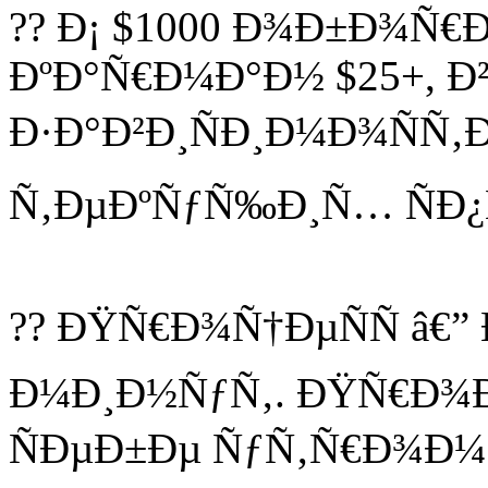
?? Ð¡ $1000 Ð¾Ð±Ð¾Ñ€Ð
ÐºÐ°Ñ€Ð¼Ð°Ð½ $25+, Ð
Ð·Ð°Ð²Ð¸ÑÐ¸Ð¼Ð¾ÑÑ‚
Ñ‚ÐµÐºÑƒÑ‰Ð¸Ñ… ÑÐ¿
?? ÐŸÑ€Ð¾Ñ†ÐµÑÑ â€”
Ð¼Ð¸Ð½ÑƒÑ‚. ÐŸÑ€Ð¾
ÑÐµÐ±Ðµ ÑƒÑ‚Ñ€Ð¾Ð¼