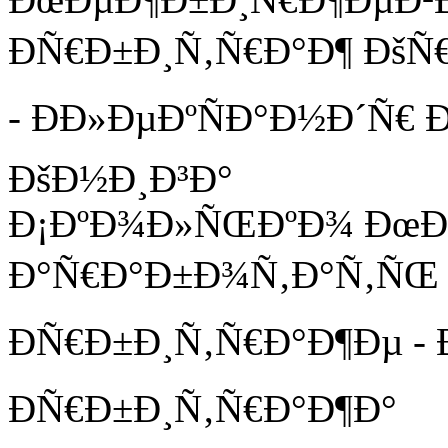
ÐÑ€Ð±Ð¸Ñ‚Ñ€Ð°Ð¶ ÐšÑ
- ÐÐ»ÐµÐºÑÐ°Ð½Ð´Ñ€ 
ÐšÐ½Ð¸Ð³Ð°
Ð¡ÐºÐ¾Ð»ÑŒÐºÐ¾ Ðœ
Ð°Ñ€Ð°Ð±Ð¾Ñ‚Ð°Ñ‚ÑŒ Ð
ÐÑ€Ð±Ð¸Ñ‚Ñ€Ð°Ð¶Ðµ -
ÐÑ€Ð±Ð¸Ñ‚Ñ€Ð°Ð¶Ð°