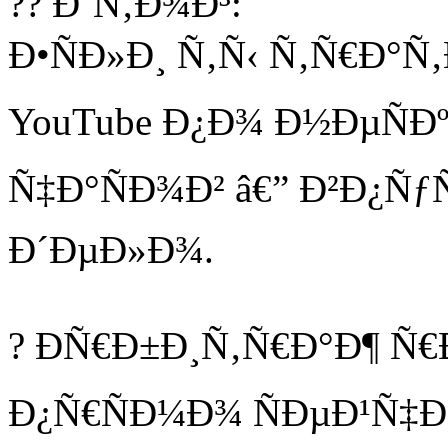
?? Ð˜Ñ‚Ð¾Ð³:
Ð•ÑÐ»Ð¸ Ñ‚Ñ‹ Ñ‚Ñ€Ð°Ñ
YouTube Ð¿Ð¾ Ð½ÐµÑ
Ñ‡Ð°ÑÐ¾Ð² â€” Ð²Ð¿Ñƒ
Ð´ÐµÐ»Ð¾.
? ÐÑ€Ð±Ð¸Ñ‚Ñ€Ð°Ð¶ Ñ
Ð¿Ñ€ÑÐ¼Ð¾ ÑÐµÐ¹Ñ‡Ð°