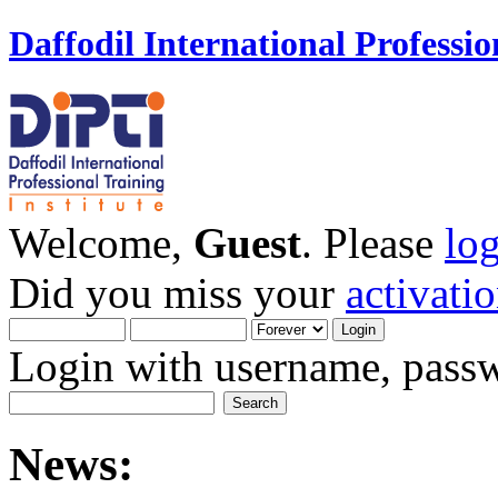
Daffodil International Professio
Welcome,
Guest
. Please
lo
Did you miss your
activati
Login with username, passw
News: