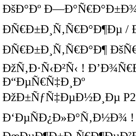
ÐšÐ°Ðº Ð—Ð°Ñ€Ð°Ð±Ð¾Ñ
ÐÑ€Ð±Ð¸Ñ‚Ñ€Ð°Ð¶Ðµ /
ÐÑ€Ð±Ð¸Ñ‚Ñ€Ð°Ð¶ ÐšÑ
ÐžÑ‚Ð·Ñ‹Ð²Ñ‹ ! Ð’Ð¾Ñ
Ð“ÐµÑ€Ñ‡Ð¸Ðº
ÐžÐ±ÑƒÑ‡ÐµÐ½Ð¸Ðµ P2
Ð‘ÐµÑÐ¿Ð»Ð°Ñ‚Ð½Ð¾ !
ÐœÐµÐ¶Ð±Ð¸Ñ€Ð¶ÐµÐ²