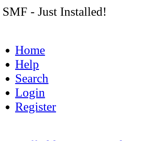
SMF - Just Installed!
Home
Help
Search
Login
Register