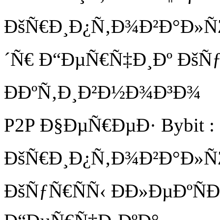
ÐšÑ€Ð¸Ð¿Ñ‚Ð¾Ð²Ð°Ð»ÑŽ
´Ñ€ Ð“ÐµÑ€Ñ‡Ð¸Ðº ÐšÑƒ
ÐÐºÑ‚Ð¸Ð²Ð½Ð¾Ð³Ð¾
P2P Ð§ÐµÑ€ÐµÐ· Bybit 
ÐšÑ€Ð¸Ð¿Ñ‚Ð¾Ð²Ð°Ð»ÑŽÑ
ÐšÑƒÑ€ÑÑ‹ ÐÐ»ÐµÐºÑ