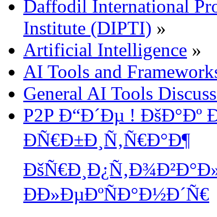
Daffodil International Pr
Institute (DIPTI)
»
Artificial Intelligence
»
AI Tools and Framework
General AI Tools Discuss
P2P Ð“Ð´Ðµ ! ÐšÐ°Ðº
ÐÑ€Ð±Ð¸Ñ‚Ñ€Ð°Ð¶
ÐšÑ€Ð¸Ð¿Ñ‚Ð¾Ð²Ð°Ð»
ÐÐ»ÐµÐºÑÐ°Ð½Ð´Ñ€