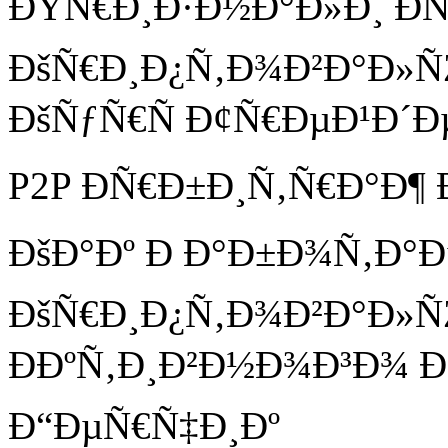
ÐŸÑ€Ð¸Ð·Ð½Ð°Ð»Ð¸ Ð
ÐšÑ€Ð¸Ð¿Ñ‚Ð¾Ð²Ð°Ð»Ñ
ÐšÑƒÑ€Ñ Ð¢Ñ€ÐµÐ¹Ð´Ð
P2P ÐÑ€Ð±Ð¸Ñ‚Ñ€Ð°Ð¶
ÐšÐ°Ðº Ð Ð°Ð±Ð¾Ñ‚Ð°Ð
ÐšÑ€Ð¸Ð¿Ñ‚Ð¾Ð²Ð°Ð»ÑŽ
ÐÐºÑ‚Ð¸Ð²Ð½Ð¾Ð³Ð¾ 
Ð“ÐµÑ€Ñ‡Ð¸Ðº