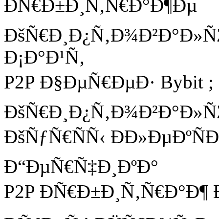
ÐÑ€Ð±Ð¸Ñ‚Ñ€Ð°Ð¶Ðµ
ÐšÑ€Ð¸Ð¿Ñ‚Ð¾Ð²Ð°Ð»ÑŽ
Ð¡Ð°Ð¹Ñ‚
P2P Ð§ÐµÑ€ÐµÐ· Bybit 
ÐšÑ€Ð¸Ð¿Ñ‚Ð¾Ð²Ð°Ð»ÑŽ
ÐšÑƒÑ€ÑÑ‹ ÐÐ»ÐµÐºÑ
Ð“ÐµÑ€Ñ‡Ð¸ÐºÐ°
P2P ÐÑ€Ð±Ð¸Ñ‚Ñ€Ð°Ð¶