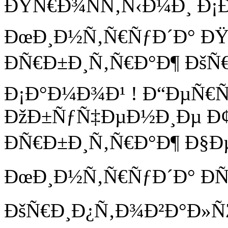
ÐŸÑ€Ð¾ÑÑ‚Ñ‹Ð¼Ð¸ Ð¡Ð
ÐœÐ¸Ð½Ñ‚Ñ€ÑƒÐ´Ð° ÐŸ
ÐÑ€Ð±Ð¸Ñ‚Ñ€Ð°Ð¶ ÐšÑ
Ð¡Ð°Ð¼Ð¾Ð¹ ! Ð“ÐµÑ€Ñ
ÐžÐ±ÑƒÑ‡ÐµÐ½Ð¸Ðµ Ð
ÐÑ€Ð±Ð¸Ñ‚Ñ€Ð°Ð¶ Ð§Ðµ
ÐœÐ¸Ð½Ñ‚Ñ€ÑƒÐ´Ð° Ð
ÐšÑ€Ð¸Ð¿Ñ‚Ð¾Ð²Ð°Ð»ÑŽ