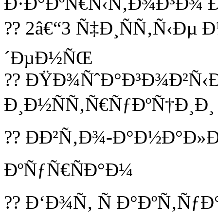
Ð·Ð°ÐºÑ€Ñ‹Ñ‚Ð¾Ð³Ð¾ Ð
?? 2â€“3 Ñ‡Ð¸ÑÑ‚Ñ‹Ðµ
´ÐµÐ½ÑŒ
?? ÐŸÐ¾ÑˆÐ°Ð³Ð¾Ð²Ñ‹
Ð¸Ð½ÑÑ‚Ñ€ÑƒÐºÑ†Ð¸Ð¸
?? ÐÐ²Ñ‚Ð¾-Ð°Ð½Ð°Ð»
ÐºÑƒÑ€ÑÐ°Ð¼
?? Ð‘Ð¾Ñ‚ Ñ Ð°ÐºÑ‚Ñ