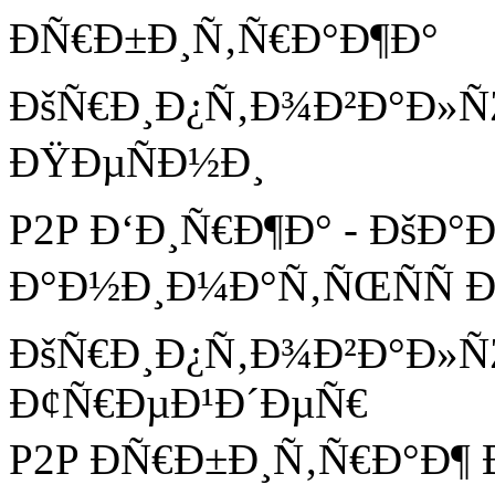
ÐÑ€Ð±Ð¸Ñ‚Ñ€Ð°Ð¶Ð°
ÐšÑ€Ð¸Ð¿Ñ‚Ð¾Ð²Ð°Ð»ÑŽ
ÐŸÐµÑÐ½Ð¸
P2P Ð‘Ð¸Ñ€Ð¶Ð° - ÐšÐ°
Ð°Ð½Ð¸Ð¼Ð°Ñ‚ÑŒÑÑ 
ÐšÑ€Ð¸Ð¿Ñ‚Ð¾Ð²Ð°Ð»ÑŽ
Ð¢Ñ€ÐµÐ¹Ð´ÐµÑ€
P2P ÐÑ€Ð±Ð¸Ñ‚Ñ€Ð°Ð¶