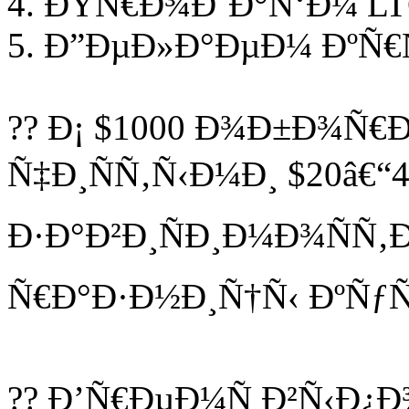
4. ÐŸÑ€Ð¾Ð´Ð°Ñ‘Ð¼ LT
5. Ð”ÐµÐ»Ð°ÐµÐ¼ ÐºÑ€
?? Ð¡ $1000 Ð¾Ð±Ð¾Ñ€Ð
Ñ‡Ð¸ÑÑ‚Ñ‹Ð¼Ð¸ $20â€“4
Ð·Ð°Ð²Ð¸ÑÐ¸Ð¼Ð¾ÑÑ‚
Ñ€Ð°Ð·Ð½Ð¸Ñ†Ñ‹ ÐºÑƒÑ
?? Ð’Ñ€ÐµÐ¼Ñ Ð²Ñ‹Ð¿