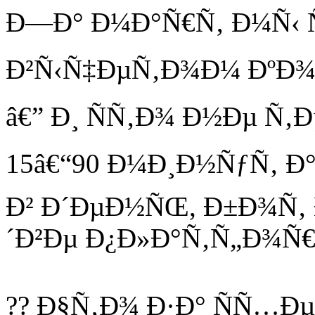
Ð—Ð° Ð¼Ð°Ñ€Ñ‚ Ð¼Ñ‹ Ñ
Ð²Ñ‹Ñ‡ÐµÑ‚Ð¾Ð¼ ÐºÐ¾Ð¼
â€” Ð¸ ÑÑ‚Ð¾ Ð½Ðµ Ñ‚Ð
15â€“90 Ð¼Ð¸Ð½ÑƒÑ‚ Ð
Ð² Ð´ÐµÐ½ÑŒ, Ð±Ð¾Ñ‚ 
´Ð²Ðµ Ð¿Ð»Ð°Ñ‚Ñ„Ð¾Ñ€
?? Ð§Ñ‚Ð¾ Ð·Ð° ÑÑ…Ð