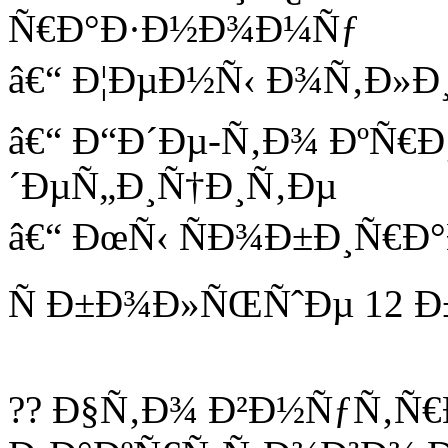
Ñ€Ð°Ð·Ð½Ð¾Ð¼Ñƒ
â€“ Ð¦ÐµÐ½Ñ‹ Ð¾Ñ‚Ð»Ð¸
â€“ Ð“Ð´Ðµ-Ñ‚Ð¾ ÐºÑ€Ð
´ÐµÑ„Ð¸Ñ†Ð¸Ñ‚Ðµ
â€“ ÐœÑ‹ ÑÐ¾Ð±Ð¸Ñ€
Ñ Ð±Ð¾Ð»ÑŒÑˆÐµ 12 Ð
?? Ð§Ñ‚Ð¾ Ð²Ð½ÑƒÑ‚Ñ€