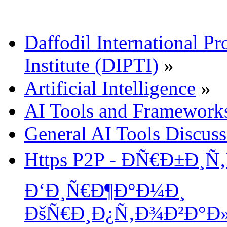
Daffodil International Pr
Institute (DIPTI)
»
Artificial Intelligence
»
AI Tools and Framework
General AI Tools Discuss
Https P2P - ÐÑ€Ð±Ð
Ð‘Ð¸Ñ€Ð¶Ð°Ð¼Ð¸
ÐšÑ€Ð¸Ð¿Ñ‚Ð¾Ð²Ð°Ð»