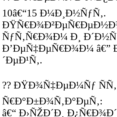
10â€“15 Ð¼Ð¸Ð½ÑƒÑ‚.
ÐŸÑ€Ð¾Ð²ÐµÑ€ÐµÐ½Ð
ÑƒÑ‚Ñ€Ð¾Ð¼ Ð¸ Ð´Ð½Ñ
Ð’ÐµÑ‡ÐµÑ€Ð¾Ð¼ â€” 
´ÐµÐ¹Ñ‚.
?? ÐŸÐ¾Ñ‡ÐµÐ¼Ñƒ ÑÑ
Ñ€Ð°Ð±Ð¾Ñ‚Ð°ÐµÑ‚:
â€“ Ð›ÑŽÐ´Ð¸ Ð¿Ñ€Ð¾Ð