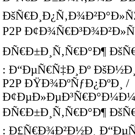
ÐšÑ€Ð¸Ð¿Ñ‚Ð¾Ð²Ð°Ð»ÑŽ
P2P Ð¢Ð¾Ñ€Ð³Ð¾Ð²Ð»Ñ
ÐÑ€Ð±Ð¸Ñ‚Ñ€Ð°Ð¶ ÐšÑ
: Ð“ÐµÑ€Ñ‡Ð¸Ðº ÐšÐ½Ð
P2P ÐŸÐ¾ÐºÑƒÐ¿ÐºÐ¸ /
Ð¢ÐµÐ»ÐµÐ³Ñ€Ð°Ð¼Ð¼
ÐÑ€Ð±Ð¸Ñ‚Ñ€Ð°Ð¶ ÐšÑ
: Ð£Ñ€Ð¾Ð²Ð½Ð¸ Ð“ÐµÑ