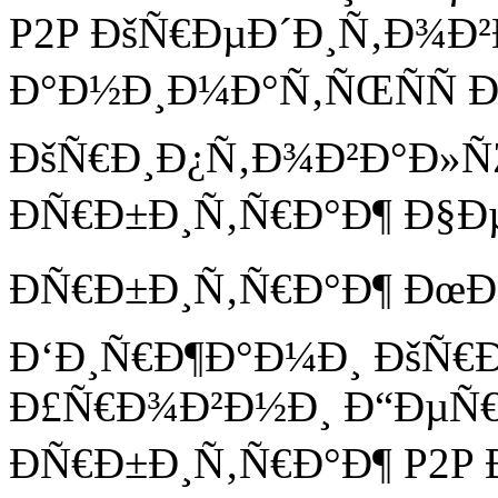
P2P ÐšÑ€ÐµÐ´Ð¸Ñ‚Ð¾Ð²
Ð°Ð½Ð¸Ð¼Ð°Ñ‚ÑŒÑÑ 
ÐšÑ€Ð¸Ð¿Ñ‚Ð¾Ð²Ð°Ð»ÑŽ
ÐÑ€Ð±Ð¸Ñ‚Ñ€Ð°Ð¶ Ð§Ðµ
ÐÑ€Ð±Ð¸Ñ‚Ñ€Ð°Ð¶ Ðœ
Ð‘Ð¸Ñ€Ð¶Ð°Ð¼Ð¸ ÐšÑ€Ð
Ð£Ñ€Ð¾Ð²Ð½Ð¸ Ð“ÐµÑ€
ÐÑ€Ð±Ð¸Ñ‚Ñ€Ð°Ð¶ P2P 