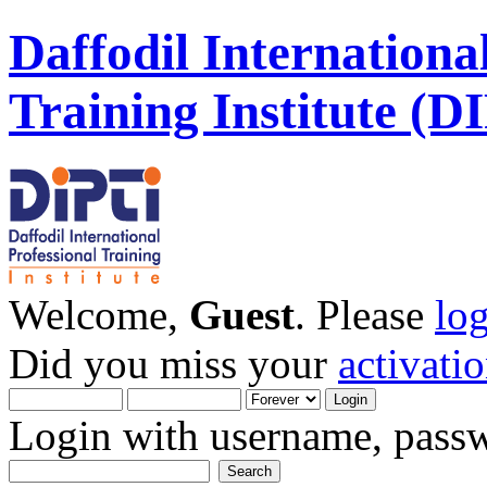
Daffodil Internationa
Training Institute (D
Welcome,
Guest
. Please
lo
Did you miss your
activati
Login with username, passw