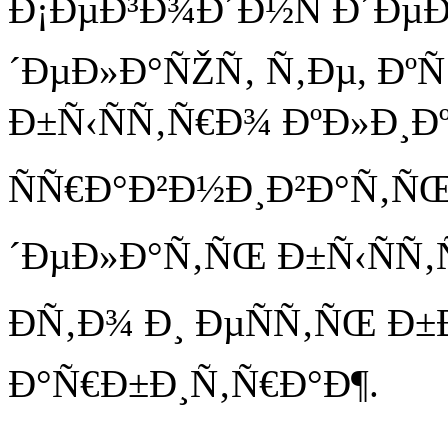
Ð¡ÐµÐ³Ð¾Ð´Ð½Ñ Ð´Ðµ
´ÐµÐ»Ð°ÑŽÑ‚ Ñ‚Ðµ, Ðº
Ð±Ñ‹ÑÑ‚Ñ€Ð¾ ÐºÐ»Ð¸Ð
ÑÑ€Ð°Ð²Ð½Ð¸Ð²Ð°Ñ‚ÑŒ 
´ÐµÐ»Ð°Ñ‚ÑŒ Ð±Ñ‹ÑÑ‚Ñ
Ð­Ñ‚Ð¾ Ð¸ ÐµÑÑ‚ÑŒ Ð
Ð°Ñ€Ð±Ð¸Ñ‚Ñ€Ð°Ð¶.