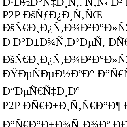
Ð·Ð½Ð°Ñ‡Ð¸Ñ‚, Ñ‚Ñ‹ Ð²
P2P ÐšÑƒÐ¿Ð¸Ñ‚ÑŒ
ÐšÑ€Ð¸Ð¿Ñ‚Ð¾Ð²Ð°Ð»ÑŽ
Ð Ð°Ð±Ð¾Ñ‚Ð°ÐµÑ‚ ÐÑ
ÐšÑ€Ð¸Ð¿Ñ‚Ð¾Ð²Ð°Ð»ÑŽ
ÐŸÐµÑÐµÐ½ÐºÐ° Ð”Ñ€
Ð“ÐµÑ€Ñ‡Ð¸Ðº
P2P ÐÑ€Ð±Ð¸Ñ‚Ñ€Ð°Ð¶ 
Ð°Ñ€Ð°Ð±Ð¾Ñ‚Ð¾Ðº ÐÐ