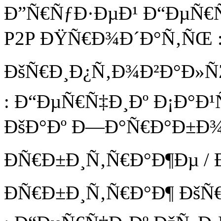
Ð”Ñ€ÑƒÐ·ÐµÐ¹ Ð“ÐµÑ€
P2P ÐŸÑ€Ð¾Ð´Ð°Ñ‚ÑŒ : 
ÐšÑ€Ð¸Ð¿Ñ‚Ð¾Ð²Ð°Ð»ÑŽ
: Ð“ÐµÑ€Ñ‡Ð¸Ðº Ð¡Ð°Ð¹
ÐšÐ°Ðº Ð—Ð°Ñ€Ð°Ð±Ð¾Ñ
ÐÑ€Ð±Ð¸Ñ‚Ñ€Ð°Ð¶Ðµ /
ÐÑ€Ð±Ð¸Ñ‚Ñ€Ð°Ð¶ ÐšÑ