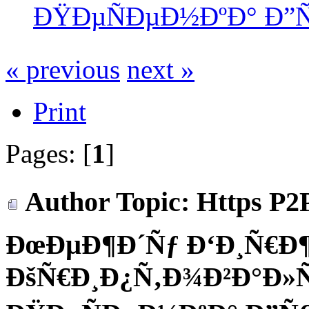
ÐŸÐµÑÐµÐ½ÐºÐ° Ð”
« previous
next »
Print
Pages: [
1
]
Author
Topic: Https P
ÐœÐµÐ¶Ð´Ñƒ Ð‘Ð¸Ñ€Ð
ÐšÑ€Ð¸Ð¿Ñ‚Ð¾Ð²Ð°Ð»Ñ