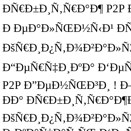
ÐÑ€Ð±Ð¸Ñ‚Ñ€Ð°Ð¶ P2P 
Ð ÐµÐ°Ð»ÑŒÐ½Ñ‹Ð¹ Ð
ÐšÑ€Ð¸Ð¿Ñ‚Ð¾Ð²Ð°Ð»ÑŽ
Ð“ÐµÑ€Ñ‡Ð¸ÐºÐ° Ð‘Ðµ
P2P Ð”ÐµÐ½ÑŒÐ³Ð¸ ! 
ÐÐ° ÐÑ€Ð±Ð¸Ñ‚Ñ€Ð°Ð¶
ÐšÑ€Ð¸Ð¿Ñ‚Ð¾Ð²Ð°Ð»ÑŽ