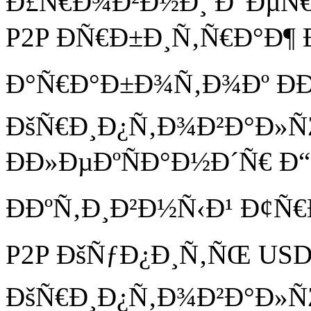
Ð£Ñ€Ð¾Ð²Ð½Ð¸ Ð“ÐµÑ€
P2P ÐÑ€Ð±Ð¸Ñ‚Ñ€Ð°Ð¶ Ð
Ð°Ñ€Ð°Ð±Ð¾Ñ‚Ð¾Ðº ÐÐ
ÐšÑ€Ð¸Ð¿Ñ‚Ð¾Ð²Ð°Ð»ÑŽ
ÐÐ»ÐµÐºÑÐ°Ð½Ð´Ñ€ Ð
ÐÐºÑ‚Ð¸Ð²Ð½Ñ‹Ð¹ Ð¢Ñ
P2P ÐšÑƒÐ¿Ð¸Ñ‚ÑŒ USD
ÐšÑ€Ð¸Ð¿Ñ‚Ð¾Ð²Ð°Ð»ÑŽ