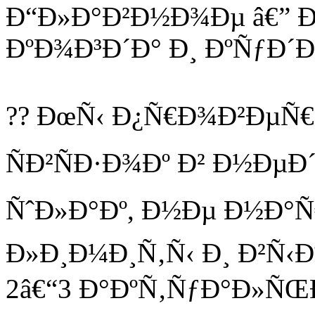
Ð“Ð»Ð°Ð²Ð½Ð¾Ðµ â€”
ÐºÐ¾Ð³Ð´Ð° Ð¸ ÐºÑƒÐ´Ð
?? ÐœÑ‹ Ð¿Ñ€Ð¾Ð²ÐµÑ
ÑÐ²ÑÐ·Ð¾Ðº Ð² Ð½Ðµ
ÑˆÐ»Ð°Ðº, Ð½Ðµ Ð½Ð°Ñ
Ð»Ð¸Ð¼Ð¸Ñ‚Ñ‹ Ð¸ Ð²Ñ‹
2â€“3 Ð°ÐºÑ‚ÑƒÐ°Ð»ÑŒÐ