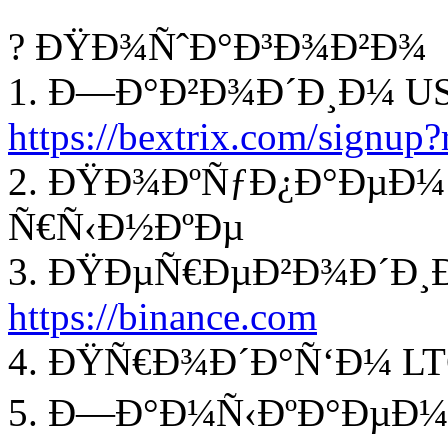
? ÐŸÐ¾ÑˆÐ°Ð³Ð¾Ð²Ð¾
1. Ð—Ð°Ð²Ð¾Ð´Ð¸Ð¼ U
https://bextrix.com/signup
2. ÐŸÐ¾ÐºÑƒÐ¿Ð°ÐµÐ¼
Ñ€Ñ‹Ð½ÐºÐµ
3. ÐŸÐµÑ€ÐµÐ²Ð¾Ð´Ð¸
https://binance.com
4. ÐŸÑ€Ð¾Ð´Ð°Ñ‘Ð¼ LT
5. Ð—Ð°Ð¼Ñ‹ÐºÐ°ÐµÐ¼ 