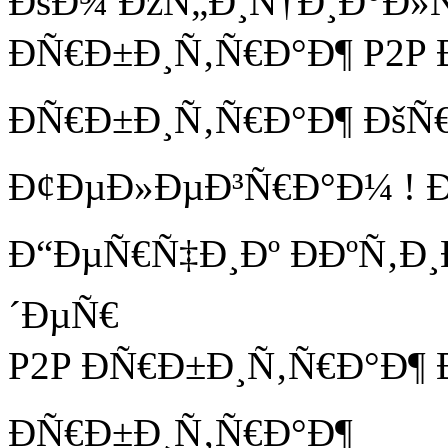
ÐšÐ¾ ÐžÑ„Ð¸Ñ†Ð¸Ð°Ð»
ÐÑ€Ð±Ð¸Ñ‚Ñ€Ð°Ð¶ P2P Ð
ÐÑ€Ð±Ð¸Ñ‚Ñ€Ð°Ð¶ ÐšÑ
Ð¢ÐµÐ»ÐµÐ³Ñ€Ð°Ð¼ ! Ð
Ð“ÐµÑ€Ñ‡Ð¸Ðº ÐÐºÑ‚Ð
´ÐµÑ€
P2P ÐÑ€Ð±Ð¸Ñ‚Ñ€Ð°Ð¶ Ð
ÐÑ€Ð±Ð¸Ñ‚Ñ€Ð°Ð¶