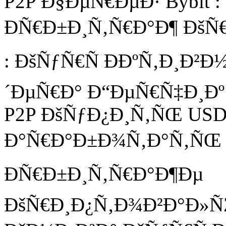
P2P Ð§ÐµÑ€ÐµÐ· Bybit 
ÐÑ€Ð±Ð¸Ñ‚Ñ€Ð°Ð¶ ÐšÑ
: ÐšÑƒÑ€Ñ ÐÐºÑ‚Ð¸Ð
´ÐµÑ€Ð° Ð“ÐµÑ€Ñ‡Ð¸Ðº
P2P ÐšÑƒÐ¿Ð¸Ñ‚ÑŒ USD
Ð°Ñ€Ð°Ð±Ð¾Ñ‚Ð°Ñ‚ÑŒ 
ÐÑ€Ð±Ð¸Ñ‚Ñ€Ð°Ð¶Ðµ
ÐšÑ€Ð¸Ð¿Ñ‚Ð¾Ð²Ð°Ð»ÑŽ