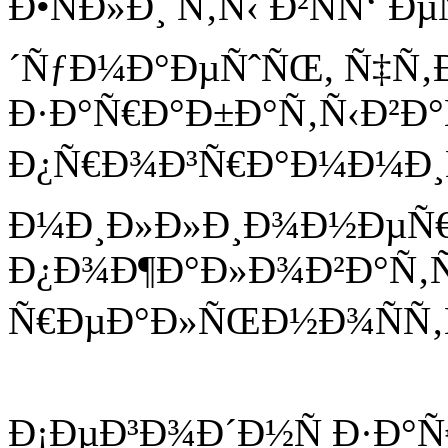
Ð•ÑÐ»Ð¸ Ñ‚Ñ‹ Ð²ÑÑ‘ Ð
´ÑƒÐ¼Ð°ÐµÑˆÑŒ, Ñ‡Ñ‚Ð
Ð·Ð°Ñ€Ð°Ð±Ð°Ñ‚Ñ‹Ð²Ð
Ð¿Ñ€Ð¾Ð³Ñ€Ð°Ð¼Ð¼Ð¸Ñ
Ð¼Ð¸Ð»Ð»Ð¸Ð¾Ð½ÐµÑ€Ñ
Ð¿Ð¾Ð¶Ð°Ð»Ð¾Ð²Ð°Ñ‚
Ñ€ÐµÐ°Ð»ÑŒÐ½Ð¾ÑÑ‚
Ð¡ÐµÐ³Ð¾Ð´Ð½Ñ Ð·Ð°Ñ