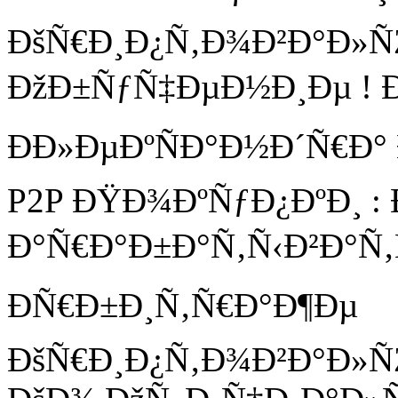
ÐšÑ€Ð¸Ð¿Ñ‚Ð¾Ð²Ð°Ð»Ñ
ÐžÐ±ÑƒÑ‡ÐµÐ½Ð¸Ðµ ! Ð
ÐÐ»ÐµÐºÑÐ°Ð½Ð´Ñ€Ð°
P2P ÐŸÐ¾ÐºÑƒÐ¿ÐºÐ¸ :
Ð°Ñ€Ð°Ð±Ð°Ñ‚Ñ‹Ð²Ð°Ñ‚
ÐÑ€Ð±Ð¸Ñ‚Ñ€Ð°Ð¶Ðµ
ÐšÑ€Ð¸Ð¿Ñ‚Ð¾Ð²Ð°Ð»ÑŽ