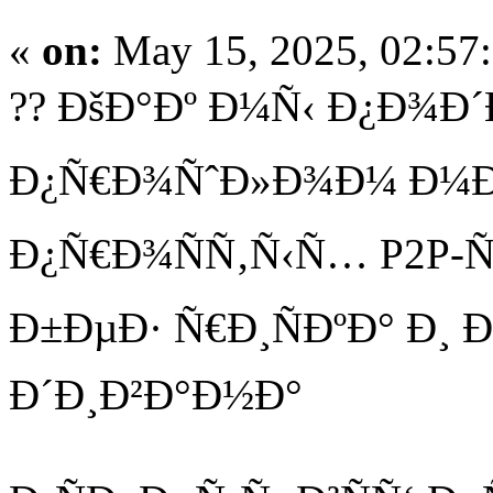
«
on:
May 15, 2025, 02:57
?? ÐšÐ°Ðº Ð¼Ñ‹ Ð¿Ð¾Ð´Ð
Ð¿Ñ€Ð¾ÑˆÐ»Ð¾Ð¼ Ð¼Ðµ
Ð¿Ñ€Ð¾ÑÑ‚Ñ‹Ñ… P2P-Ñ
Ð±ÐµÐ· Ñ€Ð¸ÑÐºÐ° Ð¸ Ð
Ð´Ð¸Ð²Ð°Ð½Ð°