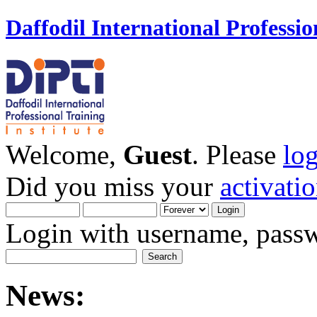
Daffodil International Professio
Welcome,
Guest
. Please
lo
Did you miss your
activati
Login with username, passw
News: