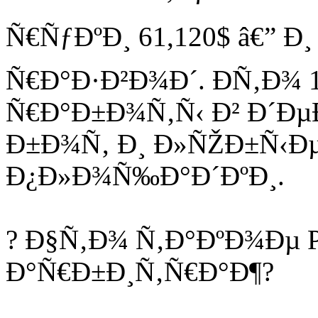
Ñ€ÑƒÐºÐ¸ 61,120$ â€” Ð
Ñ€Ð°Ð·Ð²Ð¾Ð´. Ð­Ñ‚Ð¾ 
Ñ€Ð°Ð±Ð¾Ñ‚Ñ‹ Ð² Ð´ÐµÐ
Ð±Ð¾Ñ‚ Ð¸ Ð»ÑŽÐ±Ñ‹Ðµ
Ð¿Ð»Ð¾Ñ‰Ð°Ð´ÐºÐ¸.
? Ð§Ñ‚Ð¾ Ñ‚Ð°ÐºÐ¾Ðµ P
Ð°Ñ€Ð±Ð¸Ñ‚Ñ€Ð°Ð¶?