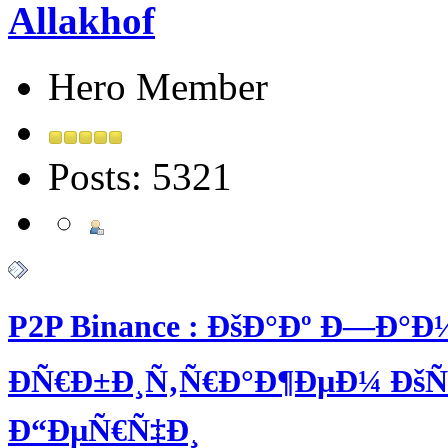
Allakhof
Hero Member
Posts: 5321
P2P Binance : ÐšÐ°Ðº Ð—Ð°
ÐÑ€Ð±Ð¸Ñ‚Ñ€Ð°Ð¶ÐµÐ¼ ÐšÑ
Ð“ÐµÑ€Ñ‡Ð¸