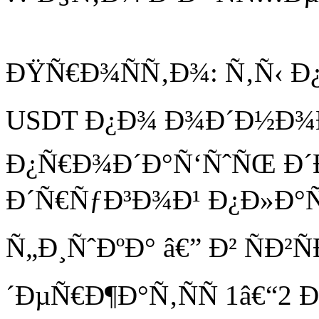
ÐŸÑ€Ð¾ÑÑ‚Ð¾: Ñ‚Ñ‹ 
USDT Ð¿Ð¾ Ð¾Ð´Ð½Ð¾Ð
Ð¿Ñ€Ð¾Ð´Ð°Ñ‘ÑˆÑŒ Ð´
Ð´Ñ€ÑƒÐ³Ð¾Ð¹ Ð¿Ð»Ð°Ñ
Ñ„Ð¸ÑˆÐºÐ° â€” Ð² ÑÐ²
´ÐµÑ€Ð¶Ð°Ñ‚ÑÑ 1â€“2 