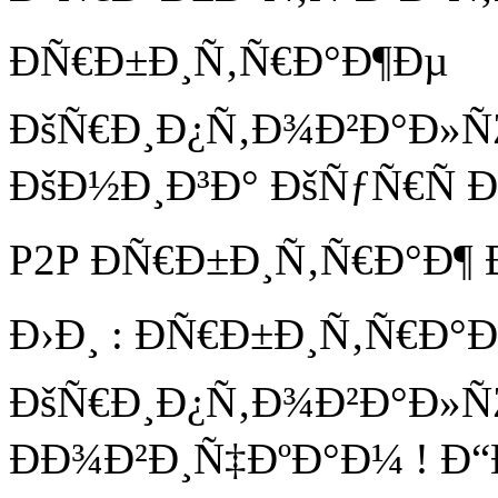
ÐÑ€Ð±Ð¸Ñ‚Ñ€Ð°Ð¶Ðµ
ÐšÑ€Ð¸Ð¿Ñ‚Ð¾Ð²Ð°Ð»ÑŽ
ÐšÐ½Ð¸Ð³Ð° ÐšÑƒÑ€Ñ 
P2P ÐÑ€Ð±Ð¸Ñ‚Ñ€Ð°Ð
Ð›Ð¸ : ÐÑ€Ð±Ð¸Ñ‚Ñ€Ð°Ð
ÐšÑ€Ð¸Ð¿Ñ‚Ð¾Ð²Ð°Ð»Ñ
ÐÐ¾Ð²Ð¸Ñ‡ÐºÐ°Ð¼ ! Ð