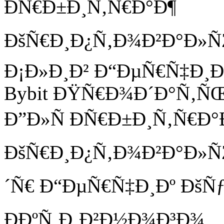
ÐÑ€Ð±Ð¸Ñ‚Ñ€Ð°Ð¶
ÐšÑ€Ð¸Ð¿Ñ‚Ð¾Ð²Ð°Ð»ÑŽÑ
Ð¡Ð»Ð¸Ð² Ð“ÐµÑ€Ñ‡Ð¸Ð
Bybit ÐŸÑ€Ð¾Ð´Ð°Ñ‚ÑŒ
Ð”Ð»Ñ ÐÑ€Ð±Ð¸Ñ‚Ñ€Ð°
ÐšÑ€Ð¸Ð¿Ñ‚Ð¾Ð²Ð°Ð»ÑŽ
´Ñ€ Ð“ÐµÑ€Ñ‡Ð¸Ðº ÐšÑƒ
ÐÐºÑ‚Ð¸Ð²Ð½Ð¾Ð³Ð¾