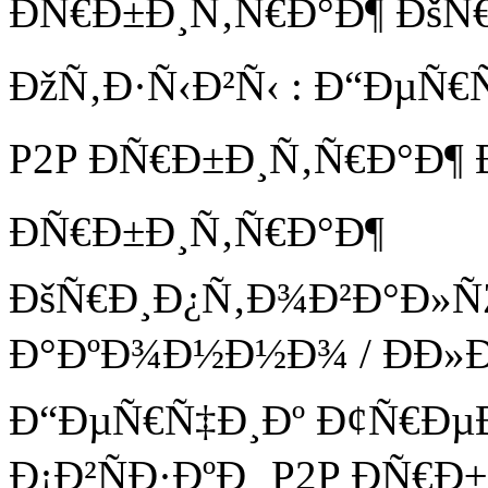
ÐÑ€Ð±Ð¸Ñ‚Ñ€Ð°Ð¶ ÐšÑ
ÐžÑ‚Ð·Ñ‹Ð²Ñ‹ : Ð“ÐµÑ€
P2P ÐÑ€Ð±Ð¸Ñ‚Ñ€Ð°Ð¶
ÐÑ€Ð±Ð¸Ñ‚Ñ€Ð°Ð¶
ÐšÑ€Ð¸Ð¿Ñ‚Ð¾Ð²Ð°Ð»Ñ
Ð°ÐºÐ¾Ð½Ð½Ð¾ / ÐÐ»
Ð“ÐµÑ€Ñ‡Ð¸Ðº Ð¢Ñ€Ðµ
Ð¡Ð²ÑÐ·ÐºÐ¸ P2P ÐÑ€Ð