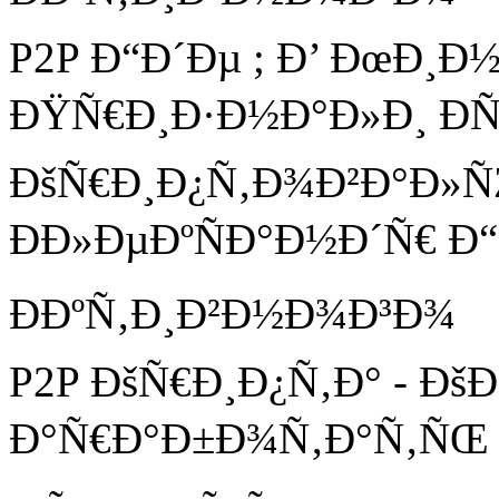
P2P Ð“Ð´Ðµ ; Ð’ ÐœÐ¸Ð
ÐŸÑ€Ð¸Ð·Ð½Ð°Ð»Ð¸ Ð
ÐšÑ€Ð¸Ð¿Ñ‚Ð¾Ð²Ð°Ð»ÑŽ
ÐÐ»ÐµÐºÑÐ°Ð½Ð´Ñ€ Ð
ÐÐºÑ‚Ð¸Ð²Ð½Ð¾Ð³Ð¾
P2P ÐšÑ€Ð¸Ð¿Ñ‚Ð° - Ðš
Ð°Ñ€Ð°Ð±Ð¾Ñ‚Ð°Ñ‚ÑŒ 