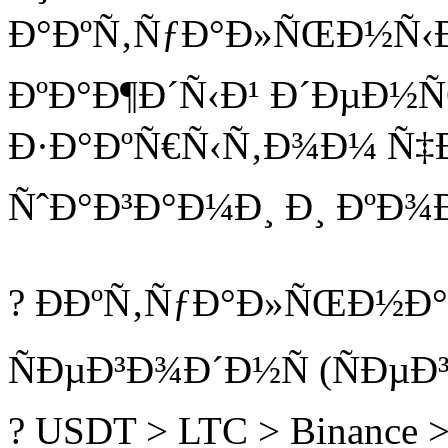
Ð°ÐºÑ‚ÑƒÐ°Ð»ÑŒÐ½Ñ‹Ðµ
ÐºÐ°Ð¶Ð´Ñ‹Ð¹ Ð´ÐµÐ½
Ð·Ð°ÐºÑ€Ñ‹Ñ‚Ð¾Ð¼ Ñ‡Ð°
ÑˆÐ°Ð³Ð°Ð¼Ð¸ Ð¸ ÐºÐ
? ÐÐºÑ‚ÑƒÐ°Ð»ÑŒÐ½Ð°Ñ
ÑÐµÐ³Ð¾Ð´Ð½Ñ (ÑÐµÐ
? USDT > LTC > Binanc