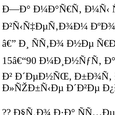
Ð—Ð° Ð¼Ð°Ñ€Ñ‚ Ð¼Ñ‹ Ñ
Ð²Ñ‹Ñ‡ÐµÑ‚Ð¾Ð¼ ÐºÐ¾Ð¼
â€” Ð¸ ÑÑ‚Ð¾ Ð½Ðµ Ñ€
15â€“90 Ð¼Ð¸Ð½ÑƒÑ‚ Ð
Ð² Ð´ÐµÐ½ÑŒ, Ð±Ð¾Ñ‚ 
Ð»ÑŽÐ±Ñ‹Ðµ Ð´Ð²Ðµ Ð
?? Ð§Ñ‚Ð¾ Ð·Ð° ÑÑ…Ð