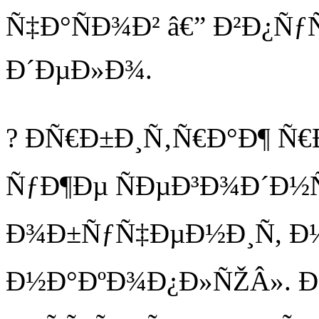
Ñ‡Ð°ÑÐ¾Ð² â€” Ð²Ð¿Ñƒ
Ð´ÐµÐ»Ð¾.
? ÐÑ€Ð±Ð¸Ñ‚Ñ€Ð°Ð¶ Ñ
ÑƒÐ¶Ðµ ÑÐµÐ³Ð¾Ð´Ð½Ñ
Ð¾Ð±ÑƒÑ‡ÐµÐ½Ð¸Ñ, Ð
Ð½Ð°ÐºÐ¾Ð¿Ð»ÑŽÂ». Ð£