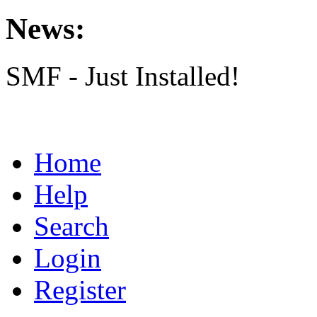
News:
SMF - Just Installed!
Home
Help
Search
Login
Register