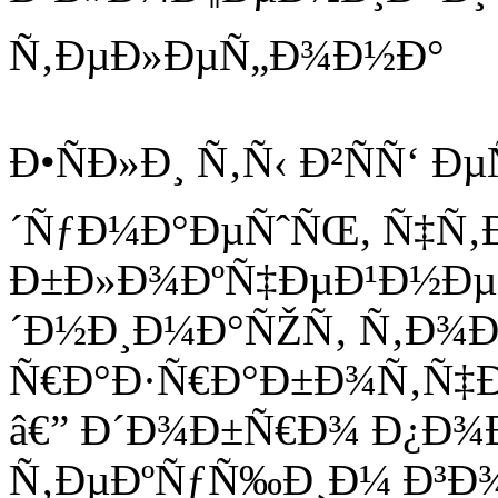
Ñ‚ÐµÐ»ÐµÑ„Ð¾Ð½Ð°
Ð•ÑÐ»Ð¸ Ñ‚Ñ‹ Ð²ÑÑ‘ Ð
´ÑƒÐ¼Ð°ÐµÑˆÑŒ, Ñ‡Ñ‚
Ð±Ð»Ð¾ÐºÑ‡ÐµÐ¹Ð½Ðµ
´Ð½Ð¸Ð¼Ð°ÑŽÑ‚ Ñ‚Ð¾
Ñ€Ð°Ð·Ñ€Ð°Ð±Ð¾Ñ‚Ñ‡Ð¸
â€” Ð´Ð¾Ð±Ñ€Ð¾ Ð¿Ð¾
Ñ‚ÐµÐºÑƒÑ‰Ð¸Ð¼ Ð³Ð