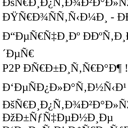
ÐšÑ€Ð¸Ð¿Ñ‚Ð¾Ð²Ð°Ð»ÑŽ
ÐŸÑ€Ð¾ÑÑ‚Ñ‹Ð¼Ð¸ - Ð
Ð“ÐµÑ€Ñ‡Ð¸Ðº ÐÐºÑ‚Ð
´ÐµÑ€
P2P ÐÑ€Ð±Ð¸Ñ‚Ñ€Ð°Ð¶ 
Ð‘ÐµÑÐ¿Ð»Ð°Ñ‚Ð½Ñ‹Ð¹
ÐšÑ€Ð¸Ð¿Ñ‚Ð¾Ð²Ð°Ð»ÑŽ
ÐžÐ±ÑƒÑ‡ÐµÐ½Ð¸Ðµ