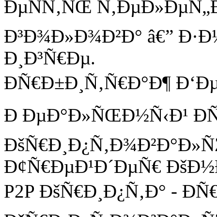
ÐµÑÑ‚ÑŒ Ñ‚ÐµÐ»ÐµÑ„
Ð³Ð¾Ð»Ð¾Ð²Ð° â€” Ð·Ð½
Ð¸Ð³Ñ€Ðµ.
ÐÑ€Ð±Ð¸Ñ‚Ñ€Ð°Ð¶ Ð‘Ðµ
Ð ÐµÐ°Ð»ÑŒÐ½Ñ‹Ð¹ Ð
ÐšÑ€Ð¸Ð¿Ñ‚Ð¾Ð²Ð°Ð»ÑŽ
Ð¢Ñ€ÐµÐ¹Ð´ÐµÑ€ ÐšÐ½
P2P ÐšÑ€Ð¸Ð¿Ñ‚Ð° - Ð