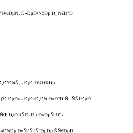
Ð°Ð½ÐµÑ‚ Ð»ÐµÐ³Ñ‡Ðµ Ð¸ Ñ€Ð°Ð
¸Ð²Ð¾Ñ‚ - Ð¡Ð°Ð¼Ð¾Ðµ
´ÐµÐ» - Ð¡Ð»Ð¸Ð¼ Ð»Ð°Ð¹Ñ„ ÑÑ€ÐµÐ
Œ Ð¿Ð¾ÑÐ»Ðµ Ð»ÐµÑ‚Ð° /
Ð¼Ð¾Ðµ Ð»ÑƒÑ‡ÑˆÐµÐµ ÑÑ€ÐµÐ