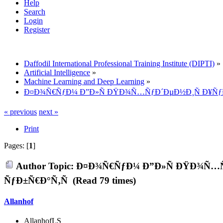
Help
Search
Login
Register
Daffodil International Professional Training Institute (DIPTI)
»
Artificial Intelligence
»
Machine Learning and Deep Learning
»
Ð¤Ð¾Ñ€ÑƒÐ¼ Ð”Ð»Ñ ÐŸÐ¾Ñ…ÑƒÐ´ÐµÐ½Ð¸Ñ Ð¥ÑƒÐ
« previous
next »
Print
Pages: [
1
]
Author
Topic: Ð¤Ð¾Ñ€ÑƒÐ¼ Ð”Ð»Ñ ÐŸÐ¾Ñ…Ñ
ÑƒÐ±Ñ€Ð°Ñ‚Ñ (Read 79 times)
Allanhof
AllanhofLS