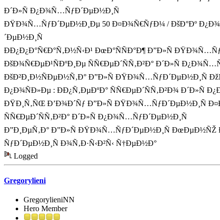
Ð´Ð»Ñ Ð¿Ð¾Ñ…ÑƒÐ´ÐµÐ½Ð¸Ñ
ÐŸÐ¾Ñ…ÑƒÐ´ÐµÐ½Ð¸Ðµ 50 Ð¤Ð¾Ñ€ÑƒÐ¼ / ÐšÐ°Ðº Ð¿Ð¾Ñ
´ÐµÐ½Ð¸Ñ
ÐÐ¿Ð¿Ð°Ñ€Ð°Ñ‚Ð½Ñ‹Ð¹ ÐœÐ°ÑÑÐ°Ð¶ Ð”Ð»Ñ ÐŸÐ¾Ñ…Ñ
ÐšÐ¾Ñ€ÐµÐ¹ÑÐºÐ¸Ðµ ÑÑ€ÐµÐ´ÑÑ‚Ð²Ð° Ð´Ð»Ñ Ð¿Ð¾Ñ…
ÐšÐ²Ð¸Ð½ÑÐµÐ½Ñ‚Ð° Ð”Ð»Ñ ÐŸÐ¾Ñ…ÑƒÐ´ÐµÐ½Ð¸Ñ Ð
Ð¿Ð¾ÑÐ»Ðµ : ÐÐ¿Ñ‚ÐµÐºÐ° ÑÑ€ÐµÐ´ÑÑ‚Ð²Ð¾ Ð´Ð»Ñ 
ÐŸÐ¸Ñ‚ÑŒ Ð’Ð¾Ð´Ñƒ Ð”Ð»Ñ ÐŸÐ¾Ñ…ÑƒÐ´ÐµÐ½Ð¸Ñ Ð¤
ÑÑ€ÐµÐ´ÑÑ‚Ð²Ð° Ð´Ð»Ñ Ð¿Ð¾Ñ…ÑƒÐ´ÐµÐ½Ð¸Ñ
Ð”Ð¸ÐµÑ‚Ð° Ð”Ð»Ñ ÐŸÐ¾Ñ…ÑƒÐ´ÐµÐ½Ð¸Ñ ÐœÐµÐ½ÑŽ Ð
ÑƒÐ´ÐµÐ½Ð¸Ñ Ð¾Ñ‚Ð·Ñ‹Ð²Ñ‹ Ñ†ÐµÐ½Ð°
Logged
Gregorylieni
GregorylieniNN
Hero Member