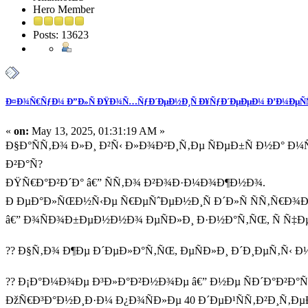
Hero Member
Posts: 13623
Ð¤Ð¾Ñ€ÑƒÐ¼ Ð”Ð»Ñ ÐŸÐ¾Ñ…ÑƒÐ´ÐµÐ½Ð¸Ñ Ð¥ÑƒÐ´ÐµÐµÐ¼ Ð’Ð¼ÐµÑÑ
«
on:
May 13, 2025, 01:31:19 AM »
Ð§Ð°ÑÑ‚Ð¾ Ð»Ð¸ Ð²Ñ‹ Ð»Ð¾Ð²Ð¸Ñ‚Ðµ ÑÐµÐ±Ñ Ð½Ð° Ð
Ð²Ð°Ñ?
ÐŸÑ€Ð°Ð²Ð´Ð° â€” ÑÑ‚Ð¾ Ð²Ð¾Ð·Ð¼Ð¾Ð¶Ð½Ð¾.
Ð ÐµÐ°Ð»ÑŒÐ½Ñ‹Ðµ Ñ€ÐµÑˆÐµÐ½Ð¸Ñ Ð´Ð»Ñ ÑÑ‚Ñ€Ð¾
â€” Ð¾ÑÐ¾Ð±ÐµÐ½Ð½Ð¾ ÐµÑÐ»Ð¸ Ð·Ð½Ð°Ñ‚ÑŒ, Ñ Ñ‡
?? Ð§Ñ‚Ð¾ Ð¶Ðµ Ð´ÐµÐ»Ð°Ñ‚ÑŒ, ÐµÑÐ»Ð¸ Ð´Ð¸ÐµÑ‚Ñ‹
?? Ð¡Ð°Ð¼Ð¾Ðµ Ð³Ð»Ð°Ð²Ð½Ð¾Ðµ â€” Ð½Ðµ ÑÐ´Ð°Ð²Ð°Ñ‚
ÐžÑ€Ð³Ð°Ð½Ð¸Ð·Ð¼ Ð¿Ð¾ÑÐ»Ðµ 40 Ð´ÐµÐ¹ÑÑ‚Ð²Ð¸Ñ‚Ð