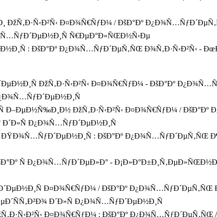
žÑ‚Ð·Ñ‹Ð²Ñ‹ Ð¤Ð¾Ñ€ÑƒÐ¼ / ÐšÐ°Ðº Ð¿Ð¾Ñ…ÑƒÐ´ÐµÑ‚ÑŒ
¿Ð¾Ñ…ÑƒÐ´ÐµÐ½Ð¸Ñ Ñ€ÐµÐ°Ð»ÑŒÐ½Ñ‹Ðµ
Ð¸Ñ : ÐšÐ°Ðº Ð¿Ð¾Ñ…ÑƒÐ´ÐµÑ‚ÑŒ Ð¾Ñ‚Ð·Ñ‹Ð²Ñ‹ - 
ÐµÐ½Ð¸Ñ ÐžÑ‚Ð·Ñ‹Ð²Ñ‹ Ð¤Ð¾Ñ€ÑƒÐ¼ - ÐšÐ°Ðº Ð¿Ð¾Ñ…Ñ
Ð¿Ð¾Ñ…ÑƒÐ´ÐµÐ½Ð¸Ñ
 Ð–ÐµÐ½Ñ‰Ð¸Ð½ ÐžÑ‚Ð·Ñ‹Ð²Ñ‹ Ð¤Ð¾Ñ€ÑƒÐ¼ / ÐšÐ°Ðº
° Ð´Ð»Ñ Ð¿Ð¾Ñ…ÑƒÐ´ÐµÐ½Ð¸Ñ
 ÐŸÐ¾Ñ…ÑƒÐ´ÐµÐ½Ð¸Ñ : ÐšÐ°Ðº Ð¿Ð¾Ñ…ÑƒÐ´ÐµÑ‚ÑŒ Ð
Ð°Ðº Ñ Ð¿Ð¾Ñ…ÑƒÐ´ÐµÐ»Ð° - Ð¡Ð»Ð°Ð±Ð¸Ñ‚ÐµÐ»ÑŒÐ½Ð
´ÐµÐ½Ð¸Ñ Ð¤Ð¾Ñ€ÑƒÐ¼ / ÐšÐ°Ðº Ð¿Ð¾Ñ…ÑƒÐ´ÐµÑ‚ÑŒ 
Ð´ÑÑ‚Ð²Ð¾ Ð´Ð»Ñ Ð¿Ð¾Ñ…ÑƒÐ´ÐµÐ½Ð¸Ñ
Ð·Ñ‹Ð²Ñ‹ Ð¤Ð¾Ñ€ÑƒÐ¼ : ÐšÐ°Ðº Ð¿Ð¾Ñ…ÑƒÐ´ÐµÑ‚ÑŒ / Ð