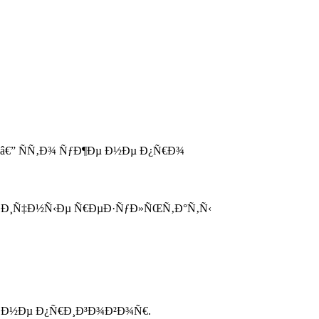
 â€” ÑÑ‚Ð¾ ÑƒÐ¶Ðµ Ð½Ðµ Ð¿Ñ€Ð¾
Ð»Ð¸Ñ‡Ð½Ñ‹Ðµ Ñ€ÐµÐ·ÑƒÐ»ÑŒÑ‚Ð°Ñ‚Ñ‹
µ Ð½Ðµ Ð¿Ñ€Ð¸Ð³Ð¾Ð²Ð¾Ñ€.