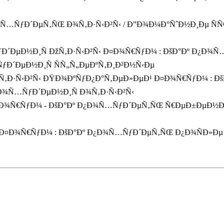
…ÑƒÐ´ÐµÑ‚ÑŒ Ð¾Ñ‚Ð·Ñ‹Ð²Ñ‹ / Ð”Ð¾Ð¼Ð°ÑˆÐ½Ð¸Ðµ ÑÑ€
ƒÐ´ÐµÐ½Ð¸Ñ ÐžÑ‚Ð·Ñ‹Ð²Ñ‹ Ð¤Ð¾Ñ€ÑƒÐ¼ : ÐšÐ°Ðº Ð¿Ð¾Ñ
ÑƒÐ´ÐµÐ½Ð¸Ñ ÑÑ„Ñ„ÐµÐºÑ‚Ð¸Ð²Ð½Ñ‹Ðµ
žÑ‚Ð·Ñ‹Ð²Ñ‹ ÐŸÐ¾ÐºÑƒÐ¿Ð°Ñ‚ÐµÐ»ÐµÐ¹ Ð¤Ð¾Ñ€ÑƒÐ¼ : 
Ð¿Ð¾Ñ…ÑƒÐ´ÐµÐ½Ð¸Ñ Ð¾Ñ‚Ð·Ñ‹Ð²Ñ‹
Ð¾Ñ€ÑƒÐ¼ - ÐšÐ°Ðº Ð¿Ð¾Ñ…ÑƒÐ´ÐµÑ‚ÑŒ Ñ€ÐµÐ±ÐµÐ½Ðº
¤Ð¾Ñ€ÑƒÐ¼ : ÐšÐ°Ðº Ð¿Ð¾Ñ…ÑƒÐ´ÐµÑ‚ÑŒ Ð¿Ð¾ÑÐ»Ðµ :