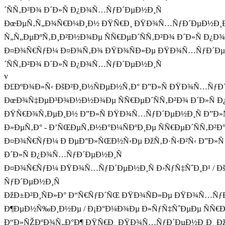
´ÑÑ‚Ð²Ð¾ Ð´Ð»Ñ Ð¿Ð¾Ñ…ÑƒÐ´ÐµÐ½Ð¸Ñ
ÐœÐµÑ‚Ñ„Ð¾Ñ€Ð¼Ð¸Ð½ ÐŸÑ€Ð¸ ÐŸÐ¾Ñ…ÑƒÐ´ÐµÐ½Ð¸Ð¸ Ð
Ñ„Ñ„ÐµÐºÑ‚Ð¸Ð²Ð½Ð¾Ðµ ÑÑ€ÐµÐ´ÑÑ‚Ð²Ð¾ Ð´Ð»Ñ Ð
Ð¤Ð¾Ñ€ÑƒÐ¼ Ð¤Ð¾Ñ‚Ð¾ ÐŸÐ¾ÑÐ»Ðµ ÐŸÐ¾Ñ…ÑƒÐ´ÐµÐ½
´ÑÑ‚Ð²Ð¾ Ð´Ð»Ñ Ð¿Ð¾Ñ…ÑƒÐ´ÐµÐ½Ð¸Ñ
v
Ð£ÐºÐ¾Ð»Ñ‹ ÐšÐ²Ð¸Ð½ÑÐµÐ½Ñ‚Ð° Ð”Ð»Ñ ÐŸÐ¾Ñ…ÑƒÐ´
ÐœÐ¾Ñ‡ÐµÐ³Ð¾Ð½Ð½Ð¾Ðµ ÑÑ€ÐµÐ´ÑÑ‚Ð²Ð¾ Ð´Ð»Ñ 
ÐŸÑ€Ð¾Ñ‚ÐµÐ¸Ð½ Ð”Ð»Ñ ÐŸÐ¾Ñ…ÑƒÐ´ÐµÐ½Ð¸Ñ Ð”Ð»Ñ
Ð»ÐµÑ‚Ð° - Ð’ÑŒÐµÑ‚Ð½Ð°Ð¼ÑÐºÐ¸Ðµ ÑÑ€ÐµÐ´ÑÑ‚Ð²Ð
Ð¤Ð¾Ñ€ÑƒÐ¼ Ð ÐµÐ°Ð»ÑŒÐ½Ñ‹Ðµ ÐžÑ‚Ð·Ñ‹Ð²Ñ‹ Ð”Ð»Ñ
Ð´Ð»Ñ Ð¿Ð¾Ñ…ÑƒÐ´ÐµÐ½Ð¸Ñ
Ð¤Ð¾Ñ€ÑƒÐ¼ ÐŸÐ¾Ñ…ÑƒÐ´ÐµÐ½Ð¸Ñ Ð›ÑƒÑ‡ÑˆÐ¸Ð¹ / Ðš
ÑƒÐ´ÐµÐ½Ð¸Ñ
ÐžÐ±Ð²Ð¸ÑÐ»Ð° Ð“Ñ€ÑƒÐ´ÑŒ ÐŸÐ¾ÑÐ»Ðµ ÐŸÐ¾Ñ…ÑƒÐ
Ð¶ÐµÐ½Ñ‰Ð¸Ð½Ðµ / Ð¡Ð°Ð¼Ð¾Ðµ Ð»ÑƒÑ‡ÑˆÐµÐµ ÑÑ€Ðµ
Ð“Ð»ÑŽÐºÐ¾Ñ„Ð°Ð¶ ÐŸÑ€Ð¸ ÐŸÐ¾Ñ…ÑƒÐ´ÐµÐ½Ð¸Ð¸ ÐžÑ‚