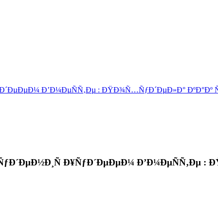
´ÐµÐµÐ¼ Ð’Ð¼ÐµÑÑ‚Ðµ : ÐŸÐ¾Ñ…ÑƒÐ´ÐµÐ»Ð° ÐºÐ°Ðº 
ƒÐ´ÐµÐ½Ð¸Ñ Ð¥ÑƒÐ´ÐµÐµÐ¼ Ð’Ð¼ÐµÑÑ‚Ðµ : 