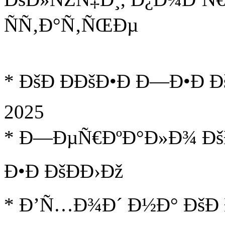
ÑÑ‚Ð°Ñ‚ÑŒÐµ
* ÐšÐ ÐÐšÐ•Ð Ð—Ð•Ð Ðš
2025
* Ð—ÐµÑ€ÐºÐ°Ð»Ð¾ ÐšÐ
Ð•Ð ÐšÐÐ›Ðž
* Ð’Ñ…Ð¾Ð´ Ð½Ð° ÐšÐ 