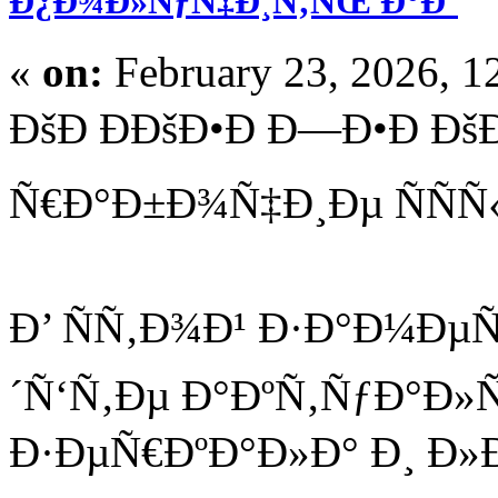
Ð¿Ð¾Ð»ÑƒÑ‡Ð¸Ñ‚ÑŒ Ð°Ðº
«
on:
February 23, 2026, 1
ÐšÐ ÐÐšÐ•Ð Ð—Ð•Ð ÐšÐ
Ñ€Ð°Ð±Ð¾Ñ‡Ð¸Ðµ ÑÑÑ‹
Ð’ ÑÑ‚Ð¾Ð¹ Ð·Ð°Ð¼ÐµÑ
´Ñ‘Ñ‚Ðµ Ð°ÐºÑ‚ÑƒÐ°Ð
Ð·ÐµÑ€ÐºÐ°Ð»Ð° Ð¸ Ð»Ð