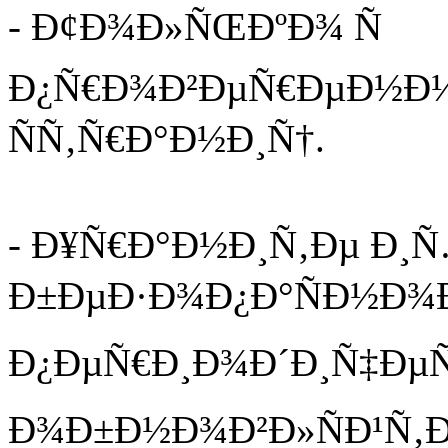
- Ð¢Ð¾Ð»ÑŒÐºÐ¾ Ñ
Ð¿Ñ€Ð¾Ð²ÐµÑ€ÐµÐ½Ð
ÑÑ‚Ñ€Ð°Ð½Ð¸Ñ†.
- Ð¥Ñ€Ð°Ð½Ð¸Ñ‚Ðµ Ð¸Ñ
Ð±ÐµÐ·Ð¾Ð¿Ð°ÑÐ½Ð¾Ð
Ð¿ÐµÑ€Ð¸Ð¾Ð´Ð¸Ñ‡ÐµÑ
Ð¾Ð±Ð½Ð¾Ð²Ð»ÑÐ¹Ñ‚