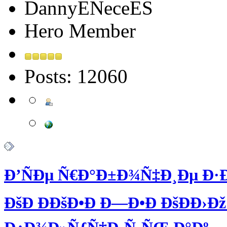
DannyENeceES
Hero Member
Posts: 12060
Ð’ÑÐµ Ñ€Ð°Ð±Ð¾Ñ‡Ð¸Ðµ Ð·
ÐšÐ ÐÐšÐ•Ð Ð—Ð•Ð ÐšÐÐ›Ðž