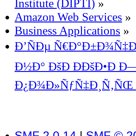
Institute (DIPTI)
»
Amazon Web Services
»
Business Applications
»
Ð’ÑÐµ Ñ€Ð°Ð±Ð¾Ñ‡Ð
Ð½Ð° ÐšÐ ÐÐšÐ•Ð Ð—
Ð¿Ð¾Ð»ÑƒÑ‡Ð¸Ñ‚ÑŒ 
SMF 2.0.14
|
SMF © 2