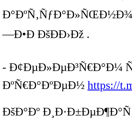
Ð°ÐºÑ‚ÑƒÐ°Ð»ÑŒÐ½Ð¾Ñ
—Ð•Ð ÐšÐÐ›Ðž .
- Ð¢ÐµÐ»ÐµÐ³Ñ€Ð°Ð¼ Ñ
ÐºÑ€Ð°ÐºÐµÐ½
https://t
ÐšÐ°Ðº Ð¸Ð·Ð±ÐµÐ¶Ð°Ñ