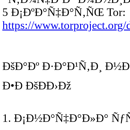
5 Ð¡ÐºÐ°Ñ‡Ð°Ñ‚ÑŒ Tor:
https://www.torproject.org
ÐšÐ°Ðº Ð·Ð°Ð¹Ñ‚Ð¸ Ð½Ð
Ð•Ð ÐšÐÐ›Ðž
1. Ð¡Ð½Ð°Ñ‡Ð°Ð»Ð° Ñƒ