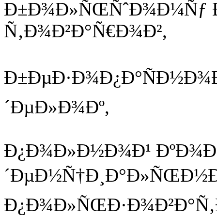
Ð±Ð¾Ð»ÑŒÑˆÐ¾Ð¼Ñƒ 
Ñ‚Ð¾Ð²Ð°Ñ€Ð¾Ð²,
Ð±ÐµÐ·Ð¾Ð¿Ð°ÑÐ½Ð¾Ð¹
´ÐµÐ»Ð¾Ðº,
Ð¿Ð¾Ð»Ð½Ð¾Ð¹ ÐºÐ¾Ð
´ÐµÐ½Ñ†Ð¸Ð°Ð»ÑŒÐ½Ð
Ð¿Ð¾Ð»ÑŒÐ·Ð¾Ð²Ð°Ñ‚