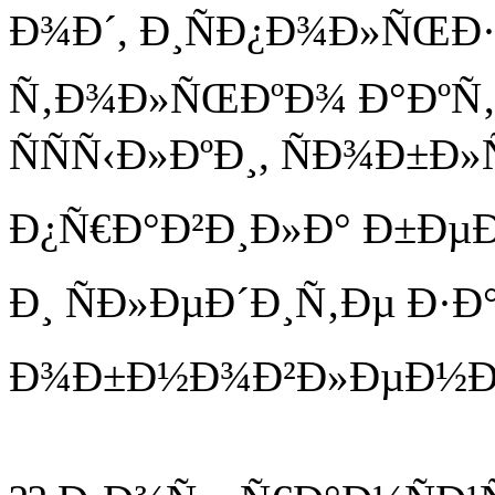
Ð¾Ð´, Ð¸ÑÐ¿Ð¾Ð»ÑŒÐ
Ñ‚Ð¾Ð»ÑŒÐºÐ¾ Ð°ÐºÑ
ÑÑÑ‹Ð»ÐºÐ¸, ÑÐ¾Ð±Ð
Ð¿Ñ€Ð°Ð²Ð¸Ð»Ð° Ð±ÐµÐ
Ð¸ ÑÐ»ÐµÐ´Ð¸Ñ‚Ðµ Ð·Ð
Ð¾Ð±Ð½Ð¾Ð²Ð»ÐµÐ½Ð¸