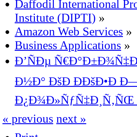
Daffodil International Pr
Institute (DIPTI)
»
Amazon Web Services
»
Business Applications
»
Ð’ÑÐµ Ñ€Ð°Ð±Ð¾Ñ‡Ð
Ð½Ð° ÐšÐ ÐÐšÐ•Ð Ð—
Ð¿Ð¾Ð»ÑƒÑ‡Ð¸Ñ‚ÑŒ 
« previous
next »