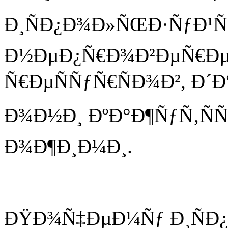
Ð¸ÑÐ¿Ð¾Ð»ÑŒÐ·ÑƒÐ¹Ñ‚
Ð½ÐµÐ¿Ñ€Ð¾Ð²ÐµÑ€Ð
Ñ€ÐµÑÑƒÑ€ÑÐ¾Ð², Ð´Ð
Ð¾Ð½Ð¸ ÐºÐ°Ð¶ÑƒÑ‚Ñ
Ð¾Ð¶Ð¸Ð¼Ð¸.
ÐŸÐ¾Ñ‡ÐµÐ¼Ñƒ Ð¸ÑÐ