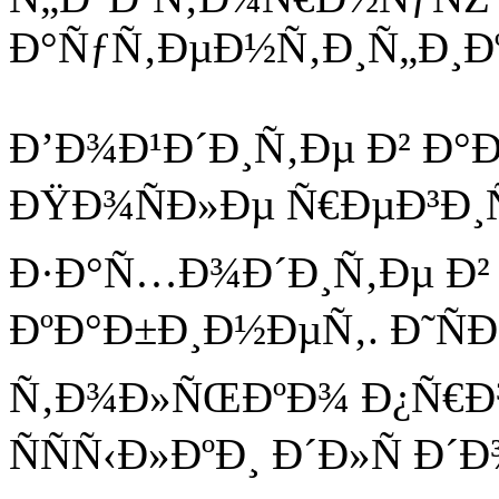
Ð°ÑƒÑ‚ÐµÐ½Ñ‚Ð¸Ñ„Ð¸Ð
Ð’Ð¾Ð¹Ð´Ð¸Ñ‚Ðµ Ð² Ð°
ÐŸÐ¾ÑÐ»Ðµ Ñ€ÐµÐ³Ð¸Ñ
Ð·Ð°Ñ…Ð¾Ð´Ð¸Ñ‚Ðµ Ð²
ÐºÐ°Ð±Ð¸Ð½ÐµÑ‚. Ð˜Ñ
Ñ‚Ð¾Ð»ÑŒÐºÐ¾ Ð¿Ñ€
ÑÑÑ‹Ð»ÐºÐ¸ Ð´Ð»Ñ Ð´