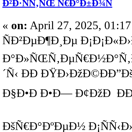
Ð²Ð·ÑÑ‚ÑŒ Ñ€Ð°Ð±Ð¾Ñ
«
on:
April 27, 2025, 01:1
ÑÐ²ÐµÐ¶Ð¸Ðµ Ð¡Ð¡Ð«Ð›
Ð°Ð»ÑŒÑ‚ÐµÑ€Ð½Ð°Ñ‚
´Ñ‹ ÐÐ ÐŸÐ›ÐžÐ©ÐÐ”Ðš
Ð§Ð•Ð Ð•Ð— Ð¢ÐžÐ ÐÐ
ÐšÑ€Ð°ÐºÐµÐ½ Ð¡ÑÑ‹Ð»Ð