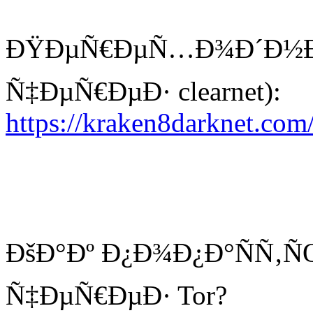
ÐŸÐµÑ€ÐµÑ…Ð¾Ð´Ð½Ð¸
Ñ‡ÐµÑ€ÐµÐ· clearnet):
https://kraken8darknet.com
ÐšÐ°Ðº Ð¿Ð¾Ð¿Ð°ÑÑ‚ÑŒ
Ñ‡ÐµÑ€ÐµÐ· Tor?