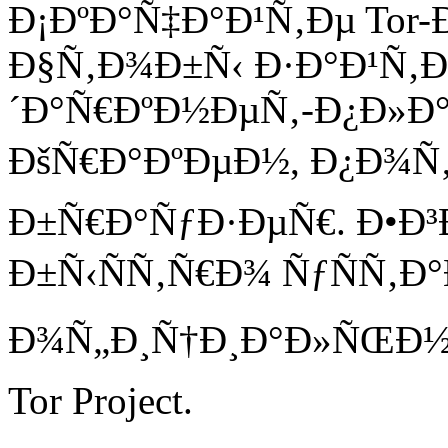
Ð¡ÐºÐ°Ñ‡Ð°Ð¹Ñ‚Ðµ Tor
Ð§Ñ‚Ð¾Ð±Ñ‹ Ð·Ð°Ð¹Ñ‚Ð
´Ð°Ñ€ÐºÐ½ÐµÑ‚-Ð¿Ð»Ð
ÐšÑ€Ð°ÐºÐµÐ½, Ð¿Ð¾Ñ‚
Ð±Ñ€Ð°ÑƒÐ·ÐµÑ€. Ð•
Ð±Ñ‹ÑÑ‚Ñ€Ð¾ ÑƒÑÑ‚Ð
Ð¾Ñ„Ð¸Ñ†Ð¸Ð°Ð»ÑŒÐ½Ð
Tor Project.