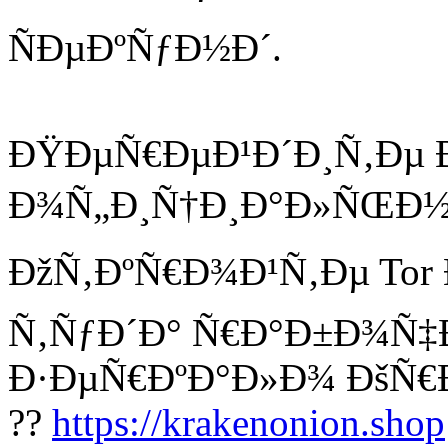
ÑÐµÐºÑƒÐ½Ð´.
ÐŸÐµÑ€ÐµÐ¹Ð´Ð¸Ñ‚Ðµ 
Ð¾Ñ„Ð¸Ñ†Ð¸Ð°Ð»ÑŒÐ½Ð
ÐžÑ‚ÐºÑ€Ð¾Ð¹Ñ‚Ðµ Tor 
Ñ‚ÑƒÐ´Ð° Ñ€Ð°Ð±Ð¾Ñ‡
Ð·ÐµÑ€ÐºÐ°Ð»Ð¾ ÐšÑ€
??
https://krakenonion.shop