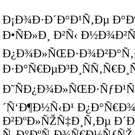
Ð¡Ð¾Ð·Ð´Ð°Ð¹Ñ‚Ðµ Ð°Ð
Ð•ÑÐ»Ð¸ Ð²Ñ‹ Ð½Ð¾Ð²Ñ
Ð¿Ð¾Ð»ÑŒÐ·Ð¾Ð²Ð°Ñ‚
Ð·Ð°Ñ€ÐµÐ³Ð¸ÑÑ‚Ñ€Ð¸
Ð˜ÑÐ¿Ð¾Ð»ÑŒÐ·ÑƒÐ¹Ñ
´Ñ‘Ð¶Ð½Ñ‹Ð¹ Ð¿Ð°Ñ€Ð
Ð²ÐºÐ»ÑŽÑ‡Ð¸Ñ‚Ðµ Ð´
Ñ„Ð°ÐºÑ‚Ð¾Ñ€Ð½ÑƒÑŽ