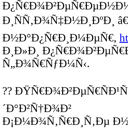
Ð¿Ñ€Ð¾Ð²ÐµÑ€ÐµÐ½Ð
Ð¸ÑÑ‚Ð¾Ñ‡Ð½Ð¸ÐºÐ¸ â€
Ð½Ð°Ð¿Ñ€Ð¸Ð¼ÐµÑ€,
h
Ð¸Ð»Ð¸ Ð¿Ñ€Ð¾Ð²ÐµÑ
Ñ„Ð¾Ñ€ÑƒÐ¼Ñ‹.
?? ÐŸÑ€Ð¾Ð²ÐµÑ€ÑÐ¹
´Ð°Ð²Ñ†Ð¾Ð²
Ð¡Ð¼Ð¾Ñ‚Ñ€Ð¸Ñ‚Ðµ Ð½