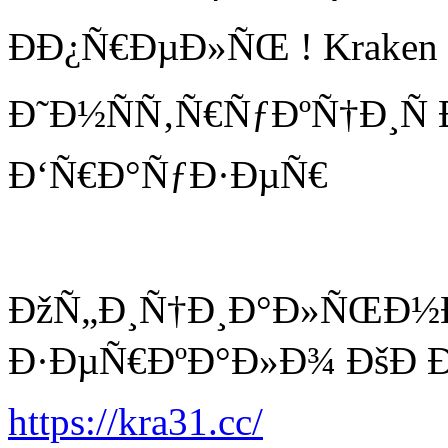
ÐÐ¿Ñ€ÐµÐ»ÑŒ ! Kraken 
Ð˜Ð½ÑÑ‚Ñ€ÑƒÐºÑ†Ð¸Ñ 
Ð‘Ñ€Ð°ÑƒÐ·ÐµÑ€
ÐžÑ„Ð¸Ñ†Ð¸Ð°Ð»ÑŒÐ
Ð·ÐµÑ€ÐºÐ°Ð»Ð¾ ÐšÐ Ð
https://kra31.cc/