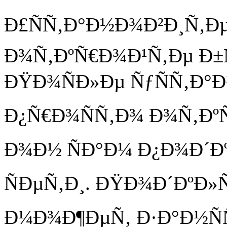
Ð£ÑÑ‚Ð°Ð½Ð¾Ð²Ð¸Ñ‚Ðµ
Ð¾Ñ‚ÐºÑ€Ð¾Ð¹Ñ‚Ðµ Ð±
ÐŸÐ¾ÑÐ»Ðµ ÑƒÑÑ‚Ð°
Ð¿Ñ€Ð¾ÑÑ‚Ð¾ Ð¾Ñ‚ÐºÑ
Ð¾Ð½ ÑÐ°Ð¼ Ð¿Ð¾Ð´Ðº
ÑÐµÑ‚Ð¸. ÐŸÐ¾Ð´ÐºÐ
Ð¼Ð¾Ð¶ÐµÑ‚ Ð·Ð°Ð½Ñ