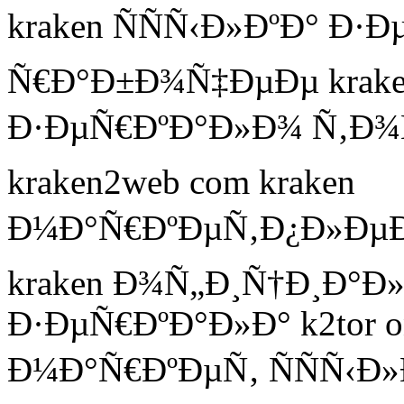
kraken ÑÑÑ‹Ð»ÐºÐ° Ð
Ñ€Ð°Ð±Ð¾Ñ‡ÐµÐµ kraken
Ð·ÐµÑ€ÐºÐ°Ð»Ð¾ Ñ‚Ð¾Ñ
kraken2web com kraken
Ð¼Ð°Ñ€ÐºÐµÑ‚Ð¿Ð»ÐµÐ
kraken Ð¾Ñ„Ð¸Ñ†Ð¸Ð°
Ð·ÐµÑ€ÐºÐ°Ð»Ð° k2tor onl
Ð¼Ð°Ñ€ÐºÐµÑ‚ ÑÑÑ‹Ð