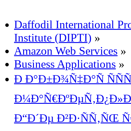
Daffodil International Pr
Institute (DIPTI)
»
Amazon Web Services
»
Business Applications
»
Ð Ð°Ð±Ð¾Ñ‡Ð°Ñ ÑÑ
Ð¼Ð°Ñ€ÐºÐµÑ‚Ð¿Ð»Ðµ
Ð“Ð´Ðµ Ð²Ð·ÑÑ‚ÑŒ 