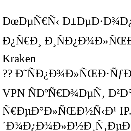
ÐœÐµÑ€Ñ‹ Ð±ÐµÐ·Ð¾Ð¿
Ð¿Ñ€Ð¸ Ð¸ÑÐ¿Ð¾Ð»ÑŒ
Kraken
?? Ð˜ÑÐ¿Ð¾Ð»ÑŒÐ·ÑƒÐ
VPN ÑÐºÑ€Ð¾ÐµÑ‚ Ð²Ð
Ñ€ÐµÐ°Ð»ÑŒÐ½Ñ‹Ð¹ IP.
´Ð¾Ð¿Ð¾Ð»Ð½Ð¸Ñ‚ÐµÐ