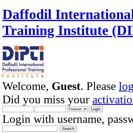
Daffodil Internationa
Training Institute (D
Welcome,
Guest
. Please
lo
Did you miss your
activati
Login with username, passw