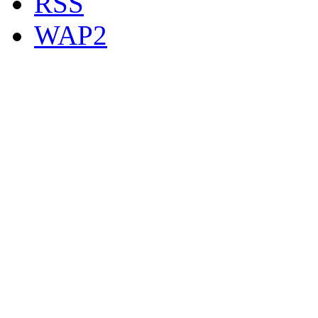
RSS
WAP2