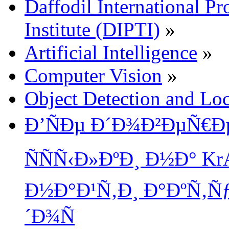
Daffodil International Pr
Institute (DIPTI)
»
Artificial Intelligence
»
Computer Vision
»
Object Detection and Loc
Ð’ÑÐµ Ð´Ð¾Ð²ÐµÑ€
ÑÑÑ‹Ð»ÐºÐ¸ Ð½Ð° Kr
Ð½Ð°Ð¹Ñ‚Ð¸ Ð°ÐºÑ‚
´Ð¾Ñ