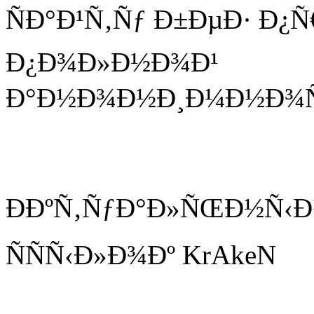
ÑÐ°Ð¹Ñ‚Ñƒ Ð±ÐµÐ· Ð¿
Ð¿Ð¾Ð»Ð½Ð¾Ð¹
Ð°Ð½Ð¾Ð½Ð¸Ð¼Ð½Ð¾Ñ
ÐÐºÑ‚ÑƒÐ°Ð»ÑŒÐ½Ñ‹Ð¹
ÑÑÑ‹Ð»Ð¾Ðº KrAkeN