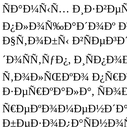
ÑÐ°Ð¼Ñ‹Ñ… Ð¸Ð·Ð²Ðµ
Ð¿Ð»Ð¾Ñ‰Ð°Ð´Ð¾Ðº Ð²
Ð§Ñ‚Ð¾Ð±Ñ‹ Ð²ÑÐµÐ³Ð
´Ð¾ÑÑ‚ÑƒÐ¿, Ð¸ÑÐ¿Ð
Ñ‚Ð¾Ð»ÑŒÐºÐ¾ Ð¿Ñ€
Ð·ÐµÑ€ÐºÐ°Ð»Ð°, ÑÐ¾
Ñ€ÐµÐºÐ¾Ð¼ÐµÐ½Ð´Ð°
Ð±ÐµÐ·Ð¾Ð¿Ð°ÑÐ½Ð¾Ñ