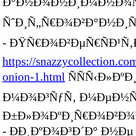
Ð°Ð½Ð¾Ð½Ð¸Ð¼Ð½Ð¾Ñ
ÑˆÐ¸Ñ„Ñ€Ð¾Ð²Ð°Ð½Ð¸Ñ
- ÐŸÑ€Ð¾Ð²ÐµÑ€ÑÐ¹Ñ‚Ð
https://snazzycollection.c
onion-1.html
ÑÑÑ‹Ð»ÐºÐ
Ð¼Ð¾Ð³ÑƒÑ‚ Ð¼ÐµÐ½ÑÑ
Ð±Ð»Ð¾ÐºÐ¸Ñ€Ð¾Ð²Ð¾
- ÐÐ¸ÐºÐ¾Ð³Ð´Ð° Ð½Ðµ