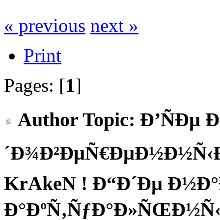
« previous
next »
Print
Pages: [
1
]
Author
Topic: Ð’ÑÐµ Ð
´Ð¾Ð²ÐµÑ€ÐµÐ½Ð½Ñ‹Ðµ
KrAkeN ! Ð“Ð´Ðµ Ð½Ð°
Ð°ÐºÑ‚ÑƒÐ°Ð»ÑŒÐ½Ñ‹Ð