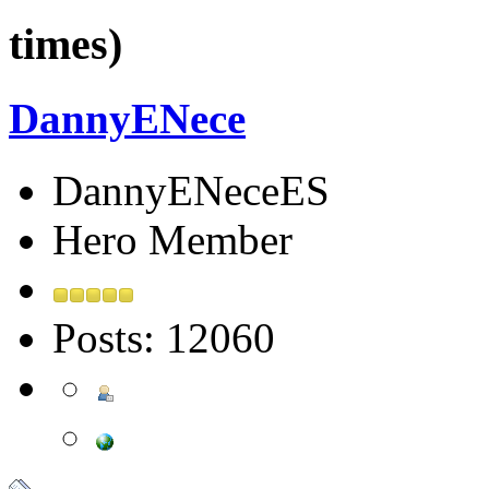
times)
DannyENece
DannyENeceES
Hero Member
Posts: 12060