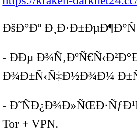
https://kraken-darknet24.c
ÐšÐ°Ðº Ð¸Ð·Ð±ÐµÐ¶Ð°Ñ
- ÐÐµ Ð¾Ñ‚ÐºÑ€Ñ‹Ð²Ð°Ð
Ð¾Ð±Ñ‹Ñ‡Ð½Ð¾Ð¼ Ð±Ñ
- Ð˜ÑÐ¿Ð¾Ð»ÑŒÐ·ÑƒÐ
Tor + VPN.