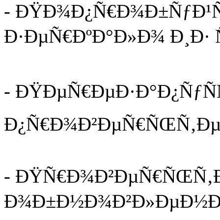
- ÐŸÐ¾Ð¿Ñ€Ð¾Ð±ÑƒÐ¹Ñ
Ð·ÐµÑ€ÐºÐ°Ð»Ð¾ Ð¸Ð· Ñ
- ÐŸÐµÑ€ÐµÐ·Ð°Ð¿ÑƒÑÑ
Ð¿Ñ€Ð¾Ð²ÐµÑ€ÑŒÑ‚Ðµ 
- ÐŸÑ€Ð¾Ð²ÐµÑ€ÑŒÑ‚
Ð¾Ð±Ð½Ð¾Ð²Ð»ÐµÐ½Ð¸Ñ