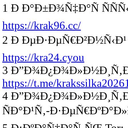
1 Ð Ð°Ð±Ð¾Ñ‡Ð°Ñ ÑÑÑ
https://krak96.cc/
2 Ð ÐµÐ·ÐµÑ€Ð²Ð½Ñ‹Ð¹ 
https://kra24.cyou
3 Ð”Ð¾Ð¿Ð¾Ð»Ð½Ð¸Ñ‚Ð
https://t.me/krakssilka2026
4 Ð”Ð¾Ð¿Ð¾Ð»Ð½Ð¸Ñ‚
ÑÐ°Ð¹Ñ‚-Ð·ÐµÑ€ÐºÐ°Ð
5 Ð¡ÐºÐ°Ñ‡Ð°Ñ‚ÑŒ Tor: